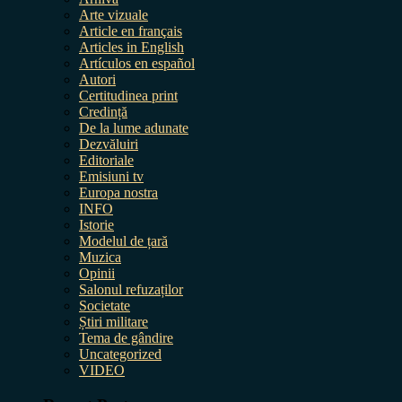
Arte vizuale
Article en français
Articles in English
Artículos en español
Autori
Certitudinea print
Credință
De la lume adunate
Dezvăluiri
Editoriale
Emisiuni tv
Europa nostra
INFO
Istorie
Modelul de țară
Muzica
Opinii
Salonul refuzaților
Societate
Știri militare
Tema de gândire
Uncategorized
VIDEO