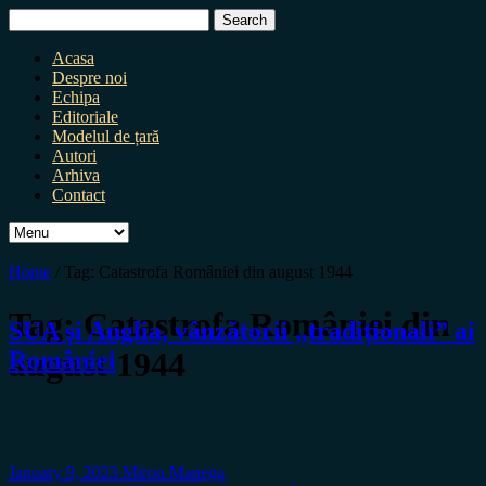
Search
for:
Acasa
Despre noi
Echipa
Editoriale
Modelul de țară
Autori
Arhiva
Contact
Home
/
Tag:
Catastrofa României din august 1944
Tag:
Catastrofa României din
SUA și Anglia, vânzătorii „tradiționali” ai
august 1944
României
January 9, 2023
Miron Manega