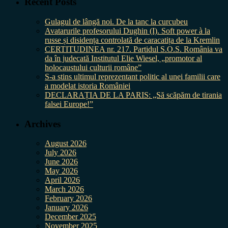
Recent Posts
Gulagul de lângă noi. De la tanc la curcubeu
Avatarurile profesorului Dughin (I). Soft power à la
russe și disidența controlată de caracatița de la Kremlin
CERTITUDINEA nr. 217. Partidul S.O.S. România va
da în judecată Institutul Elie Wiesel, „promotor al
holocaustului culturii române”
S-a stins ultimul reprezentant politic al unei familii care
a modelat istoria României
DECLARAȚIA DE LA PARIS: „Să scăpăm de tirania
falsei Europe!”
Archives
August 2026
July 2026
June 2026
May 2026
April 2026
March 2026
February 2026
January 2026
December 2025
November 2025