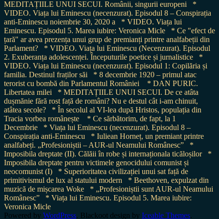
MEDITAȚIILE UNUI SECUI. Românii, singurii europeni
*
VIDEO. Viața lui Eminescu (necenzurat). Episodul 8 – Conspirația
anti-Eminescu noiembrie 30, 2020 a
* VIDEO. Viața lui
Eminescu. Episodul 5. Marea iubire: Veronica Micle
* Ce "efect de
țară" ar avea prezența unui grup de premianți printre analfabeții din
Parlament?
* VIDEO. Viața lui Eminescu (Necenzurat). Episodul
2. Exuberanța adolescenței. Începuturile poetice și jurnalistice
*
VIDEO. Viața lui Eminescu (necenzurat). Episodul 1: Copilăria și
familia. Destinul fraților săi
* 8 decembrie 1920 – primul atac
terorist cu bombă din Parlamentul României
* DAN PURIC.
Libertatea milei
* MEDITAȚIILE UNUI SECUI. De ce atâta
dușmănie fără rost față de români? Nu e destul cât i-am chinuit,
atâtea secole?
* În secolul al VI-lea după Hristos, populația din
Tracia vorbea românește
* Ce sărbătorim, de fapt, la 1
Decembrie
* Viața lui Eminescu (necenzurat). Episodul 8 –
Conspirația anti-Eminescu
* Iuliean Horneț, un premiant printre
analfabeți. „Profesioniștii – AUR-ul Neamului Românesc”
*
Imposibila dreptate (II). Călăii în robe și internaționala ticăloșilor
*
Imposibila dreptate pentru victimele genocidului comunist și
neocomunist (I)
* Superioritatea civilizației unui sat față de
primitivismul de lux al statului modern
* Beethoven, expulzat din
muzică de mișcarea Woke
* „Profesioniștii sunt AUR-ul Neamului
Românesc”
* Viața lui Eminescu. Episodul 5. Marea iubire:
Veronica Micle
Powered by
WordPress
. Blackoot design by
Iceable Themes
.