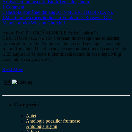
Arhiva
Certitudinea print
Istorie
Tema de gândire
1 Comment
Catastrofa României din august 1944
CERTITUDINEA Nr.
124
certitudinea.ro
certitudinea.ro
Franklin D. Roosevelt
Gică
Manole
ortodox
Winston Churchill
Autor: Prof. Dr. GICĂ MANOLE Articol apărut în
CERTITUDINEA Nr. 124 Vorbeam de absenţa unei solidarităţi
româneşti în jurul lui Antonescu atunci când se negocia cu aliaţii
soarta României. Una din cauzele care au dus direct la catastrofa de
la 23 august 1944 poate fi identificată tocmai în acest fapt. Mulţi
voiau atunci să „salveze”…
Read More
Categories
Antet
Antologia poeziilor frumoase
Antologia rușinii
Arhiva