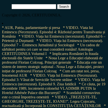
Search
for:
Copyright © 2026, CERTITUDINEA.
* AUR, Patria, parlamentarele și presa
* VIDEO. Viata lui
Eminescu (Necenzurat). Episodul 4: Războiul pentru Transilvania și
România
* VIDEO. Viața lui Eminescu (necenzurat). Episodul 6 –
Prietenii și Dușmanii
* VIDEO. Viața lui Eminescu (necenzurat).
Episodul 7 – Eminescu Jurnalistul și Sociologul
* Un cadou de
sărbători pentru cei care se mai consideră români! Antologia
CERTITUDINEA Volumul I
* Implicarea României în frauda
electorală din Statele Unite
* Noua Lege a Educației elaborată de
profesorul Florian Colceag. Principii generale
* Educația este un
sistem de interes strategic național - Noua Lege a Educației, proiect
inițiat de profesorul Florian Colceag
* Cum am ratat noi, presa,
fenomenul AUR
* VIDEO. Viața lui Eminescu (Necenzurat).
Episodul 3: Vânat de Serviciile Secrete străine
* VIDEO. Viața lui
Eminescu (necenzurat). Episodul 9. Ziua fatidică
* Ce căuta, pe 19
decembrie 1989, locotenent-colonelul VLADIMIR PUTIN la
Hotelul Athénée Palace din București?
* Scandalul coronavirus
este o crimă împotriva omenirii
* VIDEO. „TREZEȘTE-TE,
GHEORGHE, TREZEȘTE-TE, IOANE!”. Legea Cojocaru,
reactualizată și încorporată în CONSTITUȚIA CETĂȚENILOR
*