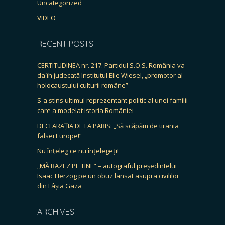
Uncategorized
VIDEO
RECENT POSTS
CERTITUDINEA nr. 217. Partidul S.O.S. România va
da în judecată Institutul Elie Wiesel, „promotor al
holocaustului culturii române”
S-a stins ultimul reprezentant politic al unei familii
care a modelat istoria României
DECLARAȚIA DE LA PARIS: „Să scăpăm de tirania
falsei Europe!”
Nu înțeleg ce nu înțelegeți!
„MĂ BAZEZ PE TINE” – autograful președintelui
Isaac Herzog pe un obuz lansat asupra civililor
din Fâșia Gaza
ARCHIVES