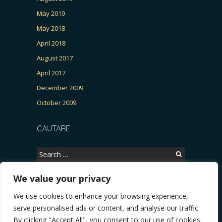
May 2019
May 2018
April 2018
August 2017
April 2017
December 2009
October 2009
CAUTARE
Search
for:
We value your privacy
We use cookies to enhance your browsing experience,
Copyright © 2026, CERTITUDINEA.
serve personalised ads or content, and analyse our traffic.
UR, Patria, parlamentarele și presa
* VIDEO. Viata lui Eminescu (Necenzurat). Episod
By clicking "Accept All", you consent to our use of cookies.