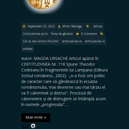
September 23, 2022
Miron Manega
Arhiva
Certitudinea print
Tema de gândire
0 Comment
Cât să mai iertăm Părinte?
certitudinea.ro
certitudinea.ro
ortodox
Autor: MAGDA URSACHE Articol apărut în
CERTITUDINEA Nr. 118 Spune Theodor
Codreanu în Fragmentele lui Lamparia (Editura
Scrisul românesc, 2002): „n-a fost om politic
de caracter care să gândească în ecuația
românismului, mai devreme sau mai târziu el
va fi calomniat și distrus”. Procesul de
calomniere și de distrugere se întâmplă acum
în numele „progresului”….
READ MORE