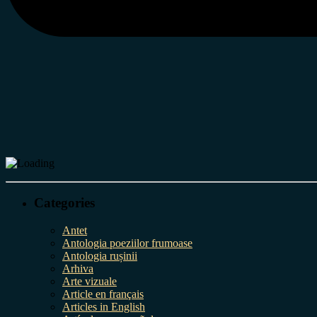
Categories
Antet
Antologia poeziilor frumoase
Antologia rușinii
Arhiva
Arte vizuale
Article en français
Articles in English