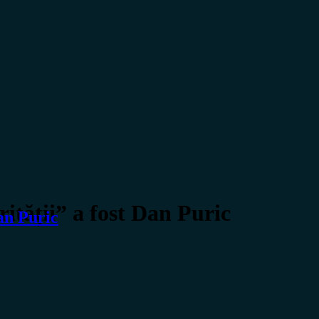
ității” a fost Dan Puric
Dan Puric