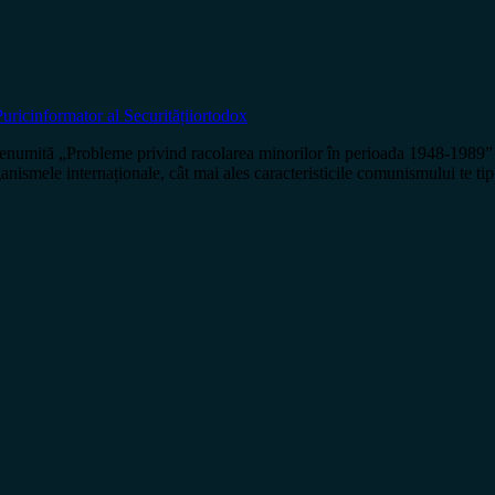
uric
informator al Securității
ortodox
umită „Probleme privind racolarea minorilor în perioada 1948-1989” a
nismele internaționale, cât mai ales caracteristicile comunismului te tip