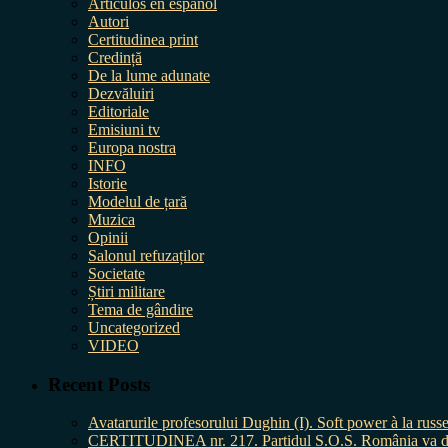
Artículos en español
Autori
Certitudinea print
Credință
De la lume adunate
Dezvăluiri
Editoriale
Emisiuni tv
Europa nostra
INFO
Istorie
Modelul de țară
Muzica
Opinii
Salonul refuzaților
Societate
Știri militare
Tema de gândire
Uncategorized
VIDEO
Recent Posts
Avatarurile profesorului Dughin (I). Soft power à la russe
CERTITUDINEA nr. 217. Partidul S.O.S. România va da în 