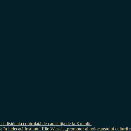
 și disidența controlată de caracatița de la Kremlin
judecată Institutul Elie Wiesel, „promotor al holocaustului culturii