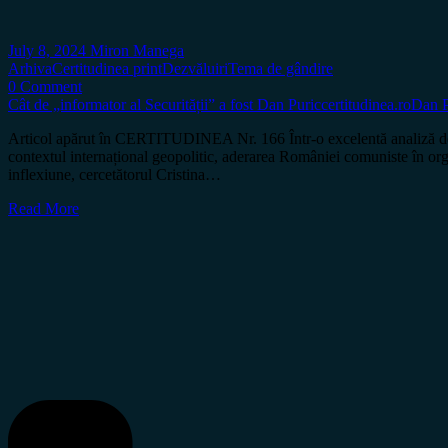
July 8, 2024
Miron Manega
Arhiva
Certitudinea print
Dezvăluiri
Tema de gândire
0 Comment
Cât de „informator al Securității” a fost Dan Puric
certitudinea.ro
Dan P
Articol apărut în CERTITUDINEA Nr. 166 Într-o excelentă analiză den
contextul internațional geopolitic, aderarea României comuniste în orga
inflexiune, cercetătorul Cristina…
Read More