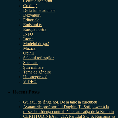
Certitudinea print
Credință
De la lume adunate
Dezvăluiri
Editoriale
Emisiuni tv
Europa nostra
INFO
Istorie
Modelul de țară
Muzica
Opinii
Salonul refuzaților
Societate
Știri militare
Tema de gândire
Uncategorized
VIDEO
Recent Posts
Gulagul de lângă noi. De la tanc la curcubeu
Avatarurile profesorului Dughin (I). Soft power à la
russe și disidența controlată de caracatița de la Kremlin
CERTITUDINEA nr. 217. Partidul S.O.S. România va