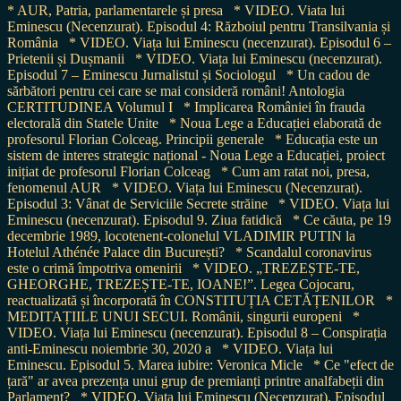
* AUR, Patria, parlamentarele și presa
* VIDEO. Viata lui
Eminescu (Necenzurat). Episodul 4: Războiul pentru Transilvania și
România
* VIDEO. Viața lui Eminescu (necenzurat). Episodul 6 –
Prietenii și Dușmanii
* VIDEO. Viața lui Eminescu (necenzurat).
Episodul 7 – Eminescu Jurnalistul și Sociologul
* Un cadou de
sărbători pentru cei care se mai consideră români! Antologia
CERTITUDINEA Volumul I
* Implicarea României în frauda
electorală din Statele Unite
* Noua Lege a Educației elaborată de
profesorul Florian Colceag. Principii generale
* Educația este un
sistem de interes strategic național - Noua Lege a Educației, proiect
inițiat de profesorul Florian Colceag
* Cum am ratat noi, presa,
fenomenul AUR
* VIDEO. Viața lui Eminescu (Necenzurat).
Episodul 3: Vânat de Serviciile Secrete străine
* VIDEO. Viața lui
Eminescu (necenzurat). Episodul 9. Ziua fatidică
* Ce căuta, pe 19
decembrie 1989, locotenent-colonelul VLADIMIR PUTIN la
Hotelul Athénée Palace din București?
* Scandalul coronavirus
este o crimă împotriva omenirii
* VIDEO. „TREZEȘTE-TE,
GHEORGHE, TREZEȘTE-TE, IOANE!”. Legea Cojocaru,
reactualizată și încorporată în CONSTITUȚIA CETĂȚENILOR
*
MEDITAȚIILE UNUI SECUI. Românii, singurii europeni
*
VIDEO. Viața lui Eminescu (necenzurat). Episodul 8 – Conspirația
anti-Eminescu noiembrie 30, 2020 a
* VIDEO. Viața lui
Eminescu. Episodul 5. Marea iubire: Veronica Micle
* Ce "efect de
țară" ar avea prezența unui grup de premianți printre analfabeții din
Parlament?
* VIDEO. Viața lui Eminescu (Necenzurat). Episodul