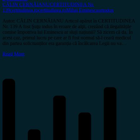
CĂLIN CERNĂIANU
CERTITUDINEA Nr.
139
certitudinea.ro
certitudinea.ro
Mihai Eminescu
ortodox
Autor: CĂLIN CERNĂIANU Articol apărut în CERTITUDINEA
Nr. 139 A fost Şuţu indus în eroare de alţii, crezând că ilegalitățile
comise împotriva lui Eminescu ar sluji națiunii? Să zicem că da. În
acest caz, primul lucru pe care ar fi fost normal să-l ceară medicul
din partea solicitanților era garanția că încălcarea Legii nu va…
Read More