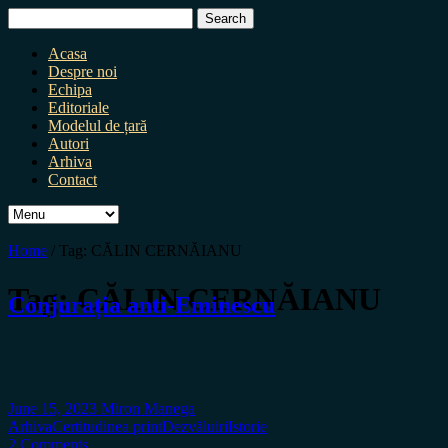
Search
for:
Acasa
Despre noi
Echipa
Editoriale
Modelul de țară
Autori
Arhiva
Contact
Home
/
Tag:
CĂLIN CERNĂIANU
Tag:
CĂLIN CERNĂIANU
Conjurația anti-Eminescu
June 15, 2023
Miron Manega
Arhiva
Certitudinea print
Dezvăluiri
Istorie
2 Comments