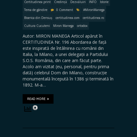
Certitudinea print
Credință
Dezvăluiri
INFO
Istorie
Tema de gândire
0 Comment
#MironManega
Biserica din Densuș
certitudinea.com
certitudinea.ro
Cultura Cucuteni
Miron Manega
ortodox
Autor: MIRON MANEGA Articol apărut în
CERTITUDINEA Nr. 196 Abordarea de față
este inspirată de întâlnirea cu românii din
Italia, la Milano, a unei delegații a Partidului
S.O.S. România, din care am făcut parte.
Acolo am vizitat (eu, personal, pentru prima
dată) celebrul Dom din Milano, construcție
monumentală începută în 1386 și terminată în
1892. M-a…
READ MORE