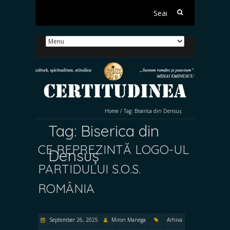
Search
for:
Home
/
Tag:
Biserica din Densuș
Tag:
Biserica din
CE REPREZINTĂ LOGO-UL
Densuș
PARTIDULUI S.O.S.
ROMÂNIA
September 26, 2025
Miron Manega
Arhiva