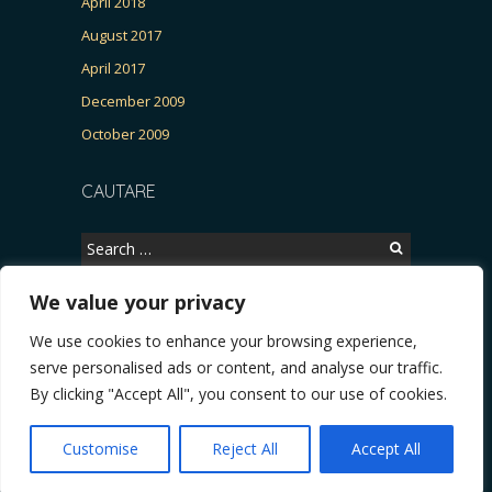
April 2018
August 2017
April 2017
December 2009
October 2009
CAUTARE
Search
for:
We value your privacy
We use cookies to enhance your browsing experience,
Copyright © 2026, CERTITUDINEA.
serve personalised ads or content, and analyse our traffic.
R, Patria, parlamentarele și presa
* VIDEO. Viata lui Eminescu (Necenzurat). Episod
By clicking "Accept All", you consent to our use of cookies.
Powered by
WordPress
. Blackoot design by
Iceable
Themes
.
Customise
Reject All
Accept All