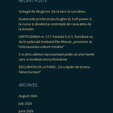
RECENT POSTS
Gulagul de lângă noi. De la tanc la curcubeu
Avatarurile profesorului Dughin (I). Soft power à
la russe și disidența controlată de caracatița de
la Kremlin
CERTITUDINEA nr. 217. Partidul S.O.S. România va
da în judecată Institutul Elie Wiesel, „promotor al
holocaustului culturii române”
S-a stins ultimul reprezentant politic al unei familii
care a modelat istoria României
DECLARAȚIA DE LA PARIS: „Să scăpăm de tirania
falsei Europe!”
ARCHIVES
August 2026
July 2026
June 2026