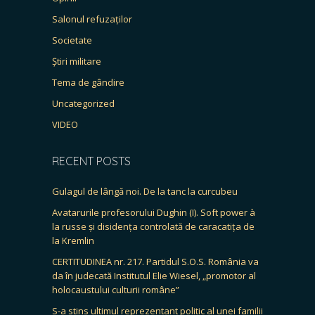
Salonul refuzaților
Societate
Știri militare
Tema de gândire
Uncategorized
VIDEO
RECENT POSTS
Gulagul de lângă noi. De la tanc la curcubeu
Avatarurile profesorului Dughin (I). Soft power à
la russe și disidența controlată de caracatița de
la Kremlin
CERTITUDINEA nr. 217. Partidul S.O.S. România va
da în judecată Institutul Elie Wiesel, „promotor al
holocaustului culturii române”
S-a stins ultimul reprezentant politic al unei familii