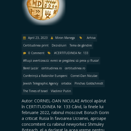
April 23, 2023
Miron Manega
Arhiva
Certitudinea print
Dezvăluiri
Tema de gândire
0 Comment
#CERTITUDINEA Nr. 133
#Ruşii avertizează: evreii se pregătesc să preia şi Rusia!
Berel Lazăr
certitudinea.ro
certitudinea.ro
Conferință a Rabi­ni­lor Europeni
Cornel-Dan Niculae
Jewish Telegraphic Agency
ortodox
Pinchas Goldschmidt
The Times of Israel
Vladimir Putin
Autor: CORNEL-DAN NICULAE Articol apărut
în CERTITUDINEA Nr. 133 Când, la finele lui
februarie 2022, rabinul moscovit Boruch Gorin
a criticat Rusia în favoarea Ucrainei, aproape
concomitent cu rabinul newyorkez Shmuley
Boteach, el a de­cla­rat la acea vreme pentru