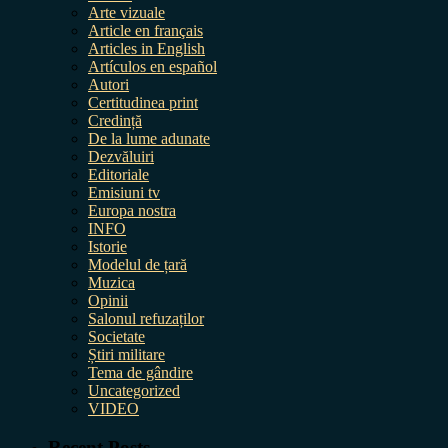
Arte vizuale
Article en français
Articles in English
Artículos en español
Autori
Certitudinea print
Credință
De la lume adunate
Dezvăluiri
Editoriale
Emisiuni tv
Europa nostra
INFO
Istorie
Modelul de țară
Muzica
Opinii
Salonul refuzaților
Societate
Știri militare
Tema de gândire
Uncategorized
VIDEO
Recent Posts