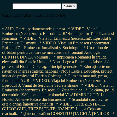
Search
for:
Copyright © 2026, CERTITUDINEA.
* AUR, Patria, parlamentarele și presa
* VIDEO. Viata lui
Eminescu (Necenzurat). Episodul 4: Războiul pentru Transilvania și
România
* VIDEO. Viața lui Eminescu (necenzurat). Episodul 6 –
Prietenii și Dușmanii
* VIDEO. Viața lui Eminescu (necenzurat).
Episodul 7 – Eminescu Jurnalistul și Sociologul
* Un cadou de
sărbători pentru cei care se mai consideră români! Antologia
CERTITUDINEA Volumul I
* Implicarea României în frauda
electorală din Statele Unite
* Noua Lege a Educației elaborată de
profesorul Florian Colceag. Principii generale
* Educația este un
sistem de interes strategic național - Noua Lege a Educației, proiect
inițiat de profesorul Florian Colceag
* Cum am ratat noi, presa,
fenomenul AUR
* VIDEO. Viața lui Eminescu (Necenzurat).
Episodul 3: Vânat de Serviciile Secrete străine
* VIDEO. Viața lui
Eminescu (necenzurat). Episodul 9. Ziua fatidică
* Ce căuta, pe 19
decembrie 1989, locotenent-colonelul VLADIMIR PUTIN la
Hotelul Athénée Palace din București?
* Scandalul coronavirus
este o crimă împotriva omenirii
* VIDEO. „TREZEȘTE-TE,
GHEORGHE, TREZEȘTE-TE, IOANE!”. Legea Cojocaru,
reactualizată și încorporată în CONSTITUȚIA CETĂȚENILOR
*