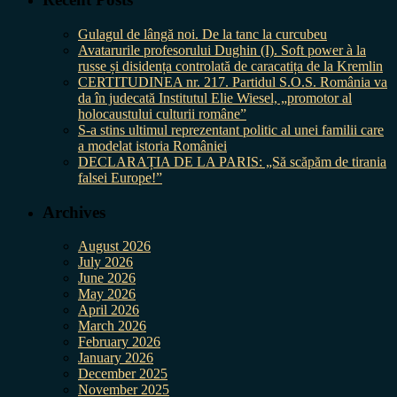
Gulagul de lângă noi. De la tanc la curcubeu
Avatarurile profesorului Dughin (I). Soft power à la
russe și disidența controlată de caracatița de la Kremlin
CERTITUDINEA nr. 217. Partidul S.O.S. România va
da în judecată Institutul Elie Wiesel, „promotor al
holocaustului culturii române”
S-a stins ultimul reprezentant politic al unei familii care
a modelat istoria României
DECLARAȚIA DE LA PARIS: „Să scăpăm de tirania
falsei Europe!”
Archives
August 2026
July 2026
June 2026
May 2026
April 2026
March 2026
February 2026
January 2026
December 2025
November 2025