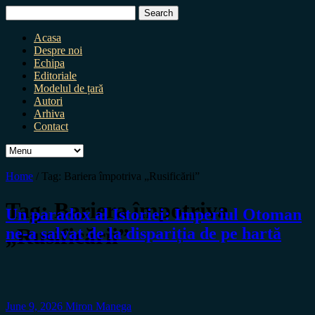
Search
for:
Acasa
Despre noi
Echipa
Editoriale
Modelul de țară
Autori
Arhiva
Contact
Home
/
Tag:
Bariera împotriva „Rusificării”
Tag:
Bariera împotriva
Un paradox al Istoriei: Imperiul Otoman
„Rusificării”
ne-a salvat de la dispariția de pe hartă
June 9, 2026
Miron Manega