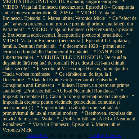
MEDITAȚIILE UNUI SECUI. Românii, singurii europeni
*
VIDEO. Viața lui Eminescu (necenzurat). Episodul 8 – Conspirația
anti-Eminescu noiembrie 30, 2020 a
* VIDEO. Viața lui
Eminescu. Episodul 5. Marea iubire: Veronica Micle
* Ce "efect de
țară" ar avea prezența unui grup de premianți printre analfabeții din
Parlament?
* VIDEO. Viața lui Eminescu (Necenzurat). Episodul
2. Exuberanța adolescenței. Începuturile poetice și jurnalistice
*
VIDEO. Viața lui Eminescu (necenzurat). Episodul 1: Copilăria și
familia. Destinul fraților săi
* 8 decembrie 1920 – primul atac
terorist cu bombă din Parlamentul României
* DAN PURIC.
Libertatea milei
* MEDITAȚIILE UNUI SECUI. De ce atâta
dușmănie fără rost față de români? Nu e destul cât i-am chinuit,
atâtea secole?
* În secolul al VI-lea după Hristos, populația din
Tracia vorbea românește
* Ce sărbătorim, de fapt, la 1
Decembrie
* Viața lui Eminescu (necenzurat). Episodul 8 –
Conspirația anti-Eminescu
* Iuliean Horneț, un premiant printre
analfabeți. „Profesioniștii – AUR-ul Neamului Românesc”
*
Imposibila dreptate (II). Călăii în robe și internaționala ticăloșilor
*
Imposibila dreptate pentru victimele genocidului comunist și
neocomunist (I)
* Superioritatea civilizației unui sat față de
primitivismul de lux al statului modern
* Beethoven, expulzat din
muzică de mișcarea Woke
* „Profesioniștii sunt AUR-ul Neamului
Românesc”
* Viața lui Eminescu. Episodul 5. Marea iubire:
Veronica Micle
Powered by
WordPress
. Blackoot design by
Iceable Themes
.