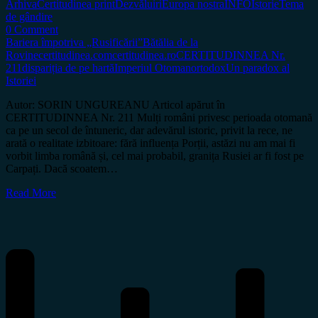
Arhiva
Certitudinea print
Dezvăluiri
Europa nostra
INFO
Istorie
Tema
de gândire
0 Comment
Bariera împotriva „Rusificării”
Bătălia de la
Rovine
certitudinea.com
certitudinea.ro
CERTITUDINNEA Nr.
211
dispariția de pe hartă
Imperiul Otoman
ortodox
Un paradox al
Istoriei
Autor: SORIN UNGUREANU Articol apărut în
CERTITUDINNEA Nr. 211 Mulți români privesc perioada otomană
ca pe un secol de întuneric, dar adevărul istoric, privit la rece, ne
arată o realitate izbitoare: fără influența Porții, astăzi nu am mai fi
vorbit limba română și, cel mai probabil, granița Rusiei ar fi fost pe
Carpați. Dacă scoatem…
Read More