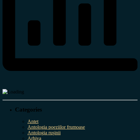
Categories
Antet
Antologia poeziilor frumoase
Antologia rușinii
Arhiva