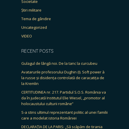
Societate
Știri militare
Tema de gândire
Uncategorized
VIDEO
RECENT POSTS
Gulagul de lângă noi. De la tanc la curcubeu
Avatarurile profesorului Dughin (I). Soft power à
la russe și disidența controlată de caracatița de
la Kremlin
CERTITUDINEA nr. 217. Partidul S.O.S. România va
da în judecată Institutul Elie Wiesel, „promotor al
holocaustului culturii române”
S-a stins ultimul reprezentant politic al unei familii
care a modelat istoria României
DECLARAȚIA DE LA PARIS: „Să scăpăm de tirania