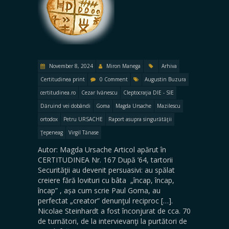
November 8, 2024
Miron Manega
Arhiva
Certitudinea print
0 Comment
Augustin Buzura
certitudinea.ro
Cezar Ivănescu
Cleptocraţia DIE - SIE
Dăruind vei dobândi
Goma
Magda Ursache
Mazilescu
ortodox
Petru URSACHE
Raport asupra singurătăţii
Ţepeneag
Virgil Tănase
Autor: Magda Ursache Articol apărut în
CERTITUDINEA Nr. 167 După ’64, tartorii
Securităţii au devenit persuasivi: au spălat
creiere fără lovituri cu bâta „încap, încap,
încap” , așa cum scrie Paul Goma, au
perfectat „creator” denunţul reciproc […].
Nicolae Steinhardt a fost înconjurat de cca. 70
de turnători, de la intervievanţi la purtători de