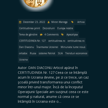
December 23, 2022
Miron Manega
Arhiva
Certitudinea print
Dezvăluiri
Europa nostra
Tema de gândire
4 Comments
Apocalipsa
CERTITUDINEA Nr. 127
certitudinea.ro
certitudinea.ro
Dan Diaconu
Înarmarea Ucrainei
Minunata lume nouă
ortodox
Rusia
sisteme Patriot
SUA
Trenduri economice
Ucraina
Autor: DAN DIACONU Articol apărut în
CERTITUDINEA Nr. 127 Ceea ce se întâmplă
acum în Ucraina devine, pe zi ce trece, un caz
şcoală privind transformarea unui conflict
minor într-unul major. Încă de la începutul
Operaţiunii Speciale am susţinut ceea ce este
normal şi natural, anume că ceea ce se
întâmplă în Ucraina este o…