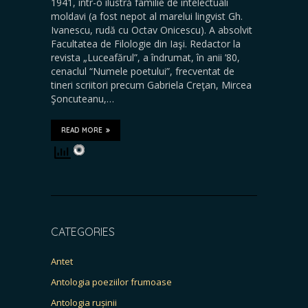
1941, într-o ilustră familie de intelectuali
moldavi (a fost nepot al marelui lingvist Gh.
Ivanescu, rudă cu Octav Onicescu). A absolvit
Facultatea de Filologie din Iaşi. Redactor la
revista „Luceafărul”, a îndrumat, în anii ’80,
cenaclul “Numele poetului”, frecventat de
tineri scriitori precum Gabriela Creţan, Mircea
Şoncuteanu,…
READ MORE
CATEGORIES
Antet
Antologia poeziilor frumoase
Antologia rușinii