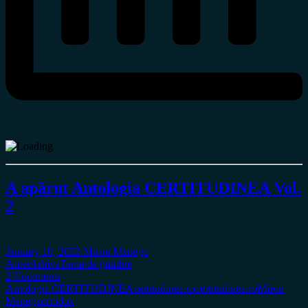
A apărut Antologia CERTITUDINEA Vol.
2
January 10, 2022
Miron Manega
Antet
Arhiva
Tema de gândire
2 Comments
Antologia CERTITUDINEA
certitudinea.ro
certitudinea.ro
Miron
Manega
ortodox