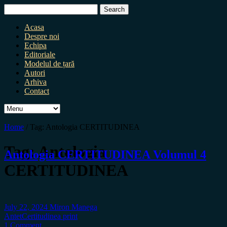
Search
for:
Acasa
Despre noi
Echipa
Editoriale
Modelul de țară
Autori
Arhiva
Contact
Home
/
Tag:
Antologia CERTITUDINEA
Tag:
Antologia
Antologia CERTITUDINEA Volumul 4
CERTITUDINEA
July 22, 2024
Miron Manega
Antet
Certitudinea print
1 Comment