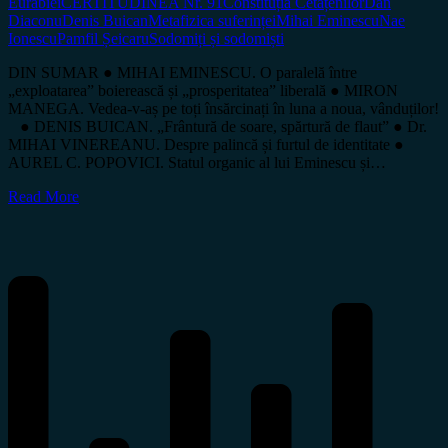
Eurabiei
CERTITUDINEA Nr. 91
Constituția Cetățenilor
Dan
Diaconu
Denis Buican
Metafizica suferinței
Mihai Eminescu
Nae
Ionescu
Pamfil Șeicaru
Sodomiți și sodomiști
DIN SUMAR ● MIHAI EMINESCU. O paralelă între
„exploatarea” boierească și „prosperitatea” liberală ● MIRON
MANEGA. Vedea-v-aș pe toți însărcinați în luna a noua, vânduților!
● DENIS BUICAN. „Frântură de soare, spărtură de flaut” ● Dr.
MIHAI VINEREANU. Despre palincă și furtul de identitate ●
AUREL C. POPOVICI. Statul organic al lui Eminescu și…
Read More