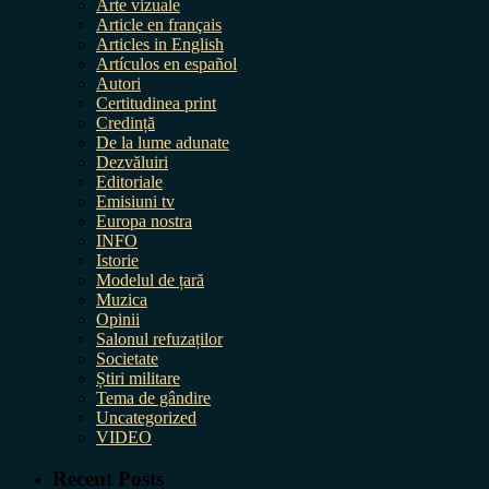
Arte vizuale
Article en français
Articles in English
Artículos en español
Autori
Certitudinea print
Credință
De la lume adunate
Dezvăluiri
Editoriale
Emisiuni tv
Europa nostra
INFO
Istorie
Modelul de țară
Muzica
Opinii
Salonul refuzaților
Societate
Știri militare
Tema de gândire
Uncategorized
VIDEO
Recent Posts