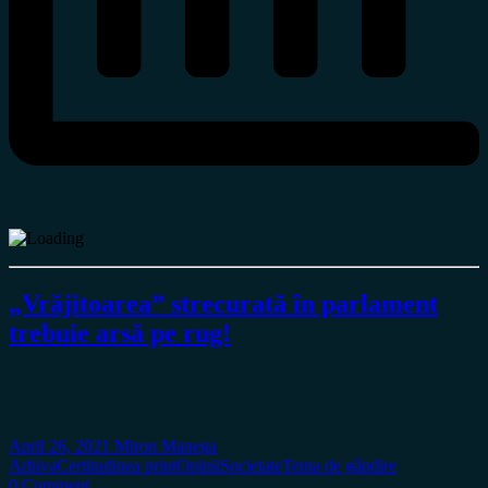
„Vrăjitoarea” strecurată în parlament
trebuie arsă pe rug!
April 26, 2021
Miron Manega
Arhiva
Certitudinea print
Opinii
Societate
Tema de gândire
0 Comment