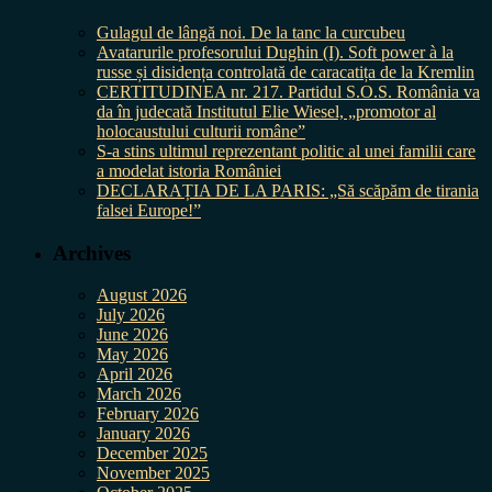
Gulagul de lângă noi. De la tanc la curcubeu
Avatarurile profesorului Dughin (I). Soft power à la
russe și disidența controlată de caracatița de la Kremlin
CERTITUDINEA nr. 217. Partidul S.O.S. România va
da în judecată Institutul Elie Wiesel, „promotor al
holocaustului culturii române”
S-a stins ultimul reprezentant politic al unei familii care
a modelat istoria României
DECLARAȚIA DE LA PARIS: „Să scăpăm de tirania
falsei Europe!”
Archives
August 2026
July 2026
June 2026
May 2026
April 2026
March 2026
February 2026
January 2026
December 2025
November 2025