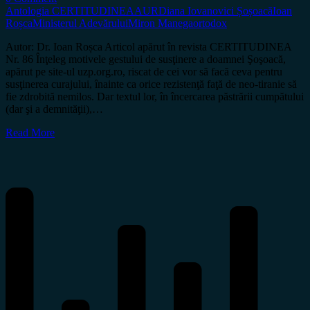
Antologia CERTITUDINEA
AUR
Diana Iovanovici Șoșoacă
Ioan
Roșca
Ministerul Adevărului
Miron Manega
ortodox
Autor: Dr. Ioan Roșca Articol apărut în revista CERTITUDINEA
Nr. 86 Înţeleg motivele gestului de susţinere a doamnei Şoşoacă,
apărut pe site-ul uzp.org.ro, riscat de cei vor să facă ceva pentru
susţinerea curajului, înainte ca orice rezistenţă faţă de neo-tiranie să
fie zdrobită nemilos. Dar textul lor, în încercarea păstrării cumpătului
(dar şi a demnităţii),…
Read More