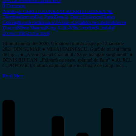
Arhiva
Certitudinea print
INFO
0 Comment
Antologia CERTITUDINEA
AUR
CERTITUDINEA Nr.
78
certitudinea.ro
Dan Puric
Donald Trump
Eminescu
Florian
Colceag
fraudă electorală SUA
Ioan Roșca
Mircea Chelaru
Mircea
Dogaru
Miron Manega
Nagy Attila-Mihai
ortodox
Scandalul
coronavirus
Spuma mării
Ultimul număr din 2020. Următorul număr apare pe 12 ianuarie
2021 DIN SUMAR ● MIHAI EMINESCU. Gură de miel şi inimă
de lup… ● „A venit și-aici Crăciunul / Să ne mângâie surghiunul” ●
DENIS BUICAN. „Frântură de soare, spărtură de flaut” ● AUREL
C. POPOVICI. Cultura națională nu e nici floare de câmp, nici…
Read More