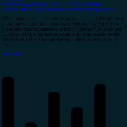
#MironManega
Antologia CERTITUDINEA
Antologia
CERTITUDINEA Vol. 4
certitudinea.ro
Miron Manega
ortodox
452 de pagini A-3 268 de autori 1.270 articole ●
O antologie a curajului de ieri● Un rechizitoriu al lașității de azi●
Un argument pentru renașterea de mâine Volumul IV al Antologiei
CERTITUDINEA cuprinde următoarele 36 de numere ale revistei
(de la 115 la 150) • Antologia este legată într-un format de 27,5 x
40…
Read More