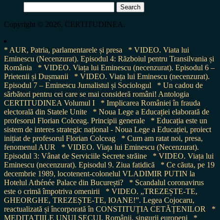
Search
for:
Copyright © 2026, CERTITUDINEA.
* AUR, Patria, parlamentarele și presa
* VIDEO. Viata lui
Eminescu (Necenzurat). Episodul 4: Războiul pentru Transilvania și
România
* VIDEO. Viața lui Eminescu (necenzurat). Episodul 6 –
Prietenii și Dușmanii
* VIDEO. Viața lui Eminescu (necenzurat).
Episodul 7 – Eminescu Jurnalistul și Sociologul
* Un cadou de
sărbători pentru cei care se mai consideră români! Antologia
CERTITUDINEA Volumul I
* Implicarea României în frauda
electorală din Statele Unite
* Noua Lege a Educației elaborată de
profesorul Florian Colceag. Principii generale
* Educația este un
sistem de interes strategic național - Noua Lege a Educației, proiect
inițiat de profesorul Florian Colceag
* Cum am ratat noi, presa,
fenomenul AUR
* VIDEO. Viața lui Eminescu (Necenzurat).
Episodul 3: Vânat de Serviciile Secrete străine
* VIDEO. Viața lui
Eminescu (necenzurat). Episodul 9. Ziua fatidică
* Ce căuta, pe 19
decembrie 1989, locotenent-colonelul VLADIMIR PUTIN la
Hotelul Athénée Palace din București?
* Scandalul coronavirus
este o crimă împotriva omenirii
* VIDEO. „TREZEȘTE-TE,
GHEORGHE, TREZEȘTE-TE, IOANE!”. Legea Cojocaru,
reactualizată și încorporată în CONSTITUȚIA CETĂȚENILOR
*
MEDITAȚIILE UNUI SECUI. Românii, singurii europeni
*