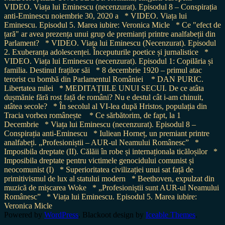
VIDEO. Viața lui Eminescu (necenzurat). Episodul 8 – Conspirația
anti-Eminescu noiembrie 30, 2020 a
* VIDEO. Viața lui
Eminescu. Episodul 5. Marea iubire: Veronica Micle
* Ce "efect de
țară" ar avea prezența unui grup de premianți printre analfabeții din
Parlament?
* VIDEO. Viața lui Eminescu (Necenzurat). Episodul
2. Exuberanța adolescenței. Începuturile poetice și jurnalistice
*
VIDEO. Viața lui Eminescu (necenzurat). Episodul 1: Copilăria și
familia. Destinul fraților săi
* 8 decembrie 1920 – primul atac
terorist cu bombă din Parlamentul României
* DAN PURIC.
Libertatea milei
* MEDITAȚIILE UNUI SECUI. De ce atâta
dușmănie fără rost față de români? Nu e destul cât i-am chinuit,
atâtea secole?
* În secolul al VI-lea după Hristos, populația din
Tracia vorbea românește
* Ce sărbătorim, de fapt, la 1
Decembrie
* Viața lui Eminescu (necenzurat). Episodul 8 –
Conspirația anti-Eminescu
* Iuliean Horneț, un premiant printre
analfabeți. „Profesioniștii – AUR-ul Neamului Românesc”
*
Imposibila dreptate (II). Călăii în robe și internaționala ticăloșilor
*
Imposibila dreptate pentru victimele genocidului comunist și
neocomunist (I)
* Superioritatea civilizației unui sat față de
primitivismul de lux al statului modern
* Beethoven, expulzat din
muzică de mișcarea Woke
* „Profesioniștii sunt AUR-ul Neamului
Românesc”
* Viața lui Eminescu. Episodul 5. Marea iubire:
Veronica Micle
Powered by
WordPress
. Blackoot design by
Iceable Themes
.