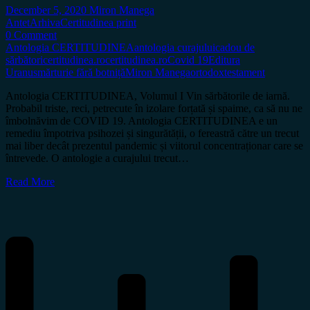
December 5, 2020
Miron Manega
Antet
Arhiva
Certitudinea print
0 Comment
Antologia CERTITUDINEA
antologia curajului
cadou de
sărbători
certitudinea.ro
certitudinea.ro
Covid 19
Editura
Uranus
mărturie fără botniță
Miron Manega
ortodox
testament
Antologia CERTITUDINEA, Volumul I Vin sărbătorile de iarnă.
Probabil triste, reci, petrecute în izolare forțată și spaime, ca să nu ne
îmbolnăvim de COVID 19. Antologia CERTITUDINEA e un
remediu împotriva psihozei și singurătății, o fereastră către un trecut
mai liber decât prezentul pandemic și viitorul concentraționar care se
întrevede. O antologie a curajului trecut…
Read More