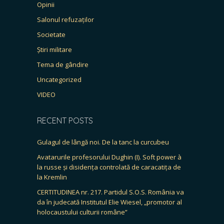
Opinii
Salonul refuzaților
Societate
Știri militare
Tema de gândire
Uncategorized
VIDEO
RECENT POSTS
Gulagul de lângă noi. De la tanc la curcubeu
Avatarurile profesorului Dughin (I). Soft power à
la russe și disidența controlată de caracatița de
la Kremlin
CERTITUDINEA nr. 217. Partidul S.O.S. România va
da în judecată Institutul Elie Wiesel, „promotor al
holocaustului culturii române”