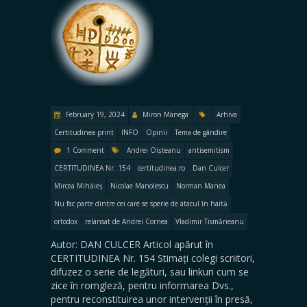
February 19, 2024
Miron Manega
Arhiva
Certitudinea print
INFO
Opinii
Tema de gândire
1 Comment
Andrei Oișteanu
antisemitism
CERTITUDINEA Nr. 154
certitudinea.ro
Dan Culcer
Mircea Mihăieș
Nicolae Manolescu
Norman Manea
Nu fac parte dintre cei care se sperie de atacul în haită
ortodox
relansat de Andrei Cornea
Vladimir Tismăneanu
Autor: DAN CULCER Articol apărut în
CERTITUDINEA Nr. 154 Stimați colegi scriitori,
difuzez o serie de legături, sau linkuri cum se
zice în romgleză, pentru informarea Dvs.,
pentru reconstituirea unor intervenții în presă,