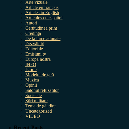
Arte vizuale
Article en français
Articles in English
Artículos en español
Autori
Certitudinea print
Credință
De la lume adunate
Dezvăluiri
Editoriale
Emisiuni tv
Europa nostra
INFO
Istorie
Modelul de țară
Muzica
Opinii
Salonul refuzaților
Societate
Știri militare
Tema de gândire
Uncategorized
VIDEO
Recent Posts