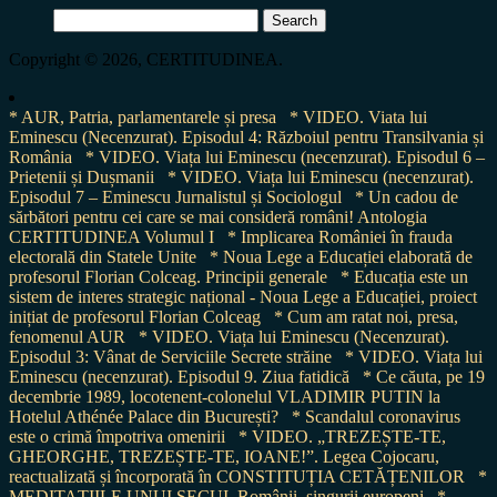
Search
for:
Copyright © 2026, CERTITUDINEA.
* AUR, Patria, parlamentarele și presa
* VIDEO. Viata lui
Eminescu (Necenzurat). Episodul 4: Războiul pentru Transilvania și
România
* VIDEO. Viața lui Eminescu (necenzurat). Episodul 6 –
Prietenii și Dușmanii
* VIDEO. Viața lui Eminescu (necenzurat).
Episodul 7 – Eminescu Jurnalistul și Sociologul
* Un cadou de
sărbători pentru cei care se mai consideră români! Antologia
CERTITUDINEA Volumul I
* Implicarea României în frauda
electorală din Statele Unite
* Noua Lege a Educației elaborată de
profesorul Florian Colceag. Principii generale
* Educația este un
sistem de interes strategic național - Noua Lege a Educației, proiect
inițiat de profesorul Florian Colceag
* Cum am ratat noi, presa,
fenomenul AUR
* VIDEO. Viața lui Eminescu (Necenzurat).
Episodul 3: Vânat de Serviciile Secrete străine
* VIDEO. Viața lui
Eminescu (necenzurat). Episodul 9. Ziua fatidică
* Ce căuta, pe 19
decembrie 1989, locotenent-colonelul VLADIMIR PUTIN la
Hotelul Athénée Palace din București?
* Scandalul coronavirus
este o crimă împotriva omenirii
* VIDEO. „TREZEȘTE-TE,
GHEORGHE, TREZEȘTE-TE, IOANE!”. Legea Cojocaru,
reactualizată și încorporată în CONSTITUȚIA CETĂȚENILOR
*
MEDITAȚIILE UNUI SECUI. Românii, singurii europeni
*