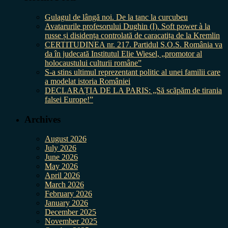
Gulagul de lângă noi. De la tanc la curcubeu
Avatarurile profesorului Dughin (I). Soft power à la
russe și disidența controlată de caracatița de la Kremlin
CERTITUDINEA nr. 217. Partidul S.O.S. România va
da în judecată Institutul Elie Wiesel, „promotor al
holocaustului culturii române”
S-a stins ultimul reprezentant politic al unei familii care
a modelat istoria României
DECLARAȚIA DE LA PARIS: „Să scăpăm de tirania
falsei Europe!”
Archives
August 2026
July 2026
June 2026
May 2026
April 2026
March 2026
February 2026
January 2026
December 2025
November 2025