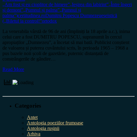
„Am fost și eu cioplitor de himere”
„Ieșirea din labirint”
„Între îngeri
și demoni”
„Pumnul și palma”
„Pumnul și
palma”)
certitudinea.ro
Dumitru Popescu Dumnezeu
eseistică
(„Biletul la control!”
ortodox
La venerabila vârstă de 96 de ani (împliniți la 18 aprile a.c.), inima
celui care a fost DUMITRU POPESCU, supranumit în cercul
apropiaților „Dumnezeu”, a încetat să mai bată. Publicist conștient
de valoarea și puterea cuvântului scris, în perioada 1965 – 1968 a
pus bazele noii școli de gazetărie, puternic distanțată de
constrângerile de gândire…
Read More
Categories
Antet
Antologia poeziilor frumoase
Antologia rușinii
Arhiva