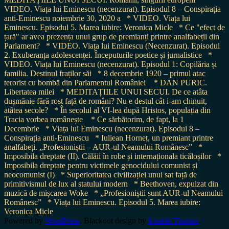
VIDEO. Viața lui Eminescu (necenzurat). Episodul 8 – Conspirația
anti-Eminescu noiembrie 30, 2020 a
* VIDEO. Viața lui
Eminescu. Episodul 5. Marea iubire: Veronica Micle
* Ce "efect de
țară" ar avea prezența unui grup de premianți printre analfabeții din
Parlament?
* VIDEO. Viața lui Eminescu (Necenzurat). Episodul
2. Exuberanța adolescenței. Începuturile poetice și jurnalistice
*
VIDEO. Viața lui Eminescu (necenzurat). Episodul 1: Copilăria și
familia. Destinul fraților săi
* 8 decembrie 1920 – primul atac
terorist cu bombă din Parlamentul României
* DAN PURIC.
Libertatea milei
* MEDITAȚIILE UNUI SECUI. De ce atâta
dușmănie fără rost față de români? Nu e destul cât i-am chinuit,
atâtea secole?
* În secolul al VI-lea după Hristos, populația din
Tracia vorbea românește
* Ce sărbătorim, de fapt, la 1
Decembrie
* Viața lui Eminescu (necenzurat). Episodul 8 –
Conspirația anti-Eminescu
* Iuliean Horneț, un premiant printre
analfabeți. „Profesioniștii – AUR-ul Neamului Românesc”
*
Imposibila dreptate (II). Călăii în robe și internaționala ticăloșilor
*
Imposibila dreptate pentru victimele genocidului comunist și
neocomunist (I)
* Superioritatea civilizației unui sat față de
primitivismul de lux al statului modern
* Beethoven, expulzat din
muzică de mișcarea Woke
* „Profesioniștii sunt AUR-ul Neamului
Românesc”
* Viața lui Eminescu. Episodul 5. Marea iubire:
Veronica Micle
Powered by
WordPress
. Blackoot design by
Iceable Themes
.