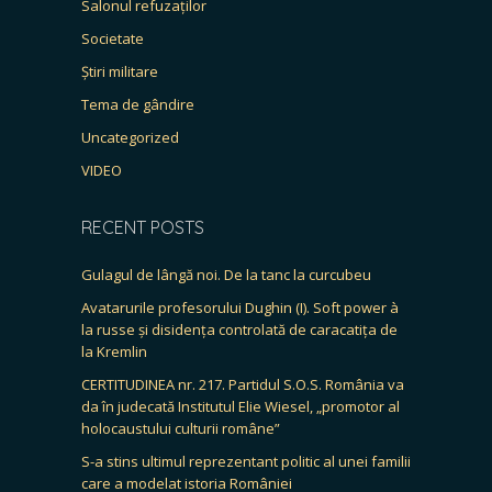
Salonul refuzaților
Societate
Știri militare
Tema de gândire
Uncategorized
VIDEO
RECENT POSTS
Gulagul de lângă noi. De la tanc la curcubeu
Avatarurile profesorului Dughin (I). Soft power à
la russe și disidența controlată de caracatița de
la Kremlin
CERTITUDINEA nr. 217. Partidul S.O.S. România va
da în judecată Institutul Elie Wiesel, „promotor al
holocaustului culturii române”
S-a stins ultimul reprezentant politic al unei familii
care a modelat istoria României