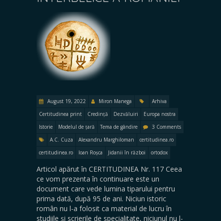
August 19, 2022
Miron Manega
Arhiva
Certitudinea print
Credință
Dezvăluiri
Europa nostra
Istorie
Modelul de țară
Tema de gândire
3 Comments
A.C. Cuza
Alexandru Marghiloman
certitudinea.ro
certitudinea.ro
Ioan Roșca
Jidanii în război
ortodox
Articol apărut în CERTITUDINEA Nr. 117 Ceea
ce vom prezenta în continuare este un
document care vede lumina tiparului pentru
prima dată, după 95 de ani. Niciun istoric
român nu l-a folosit ca material de lucru în
studiile și scrierile de specialitate, niciunul nu l-