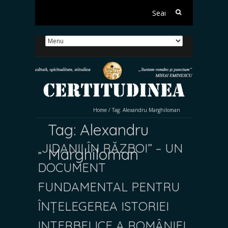
Search
for:
Home
/
Tag:
Alexandru Marghiloman
Tag:
Alexandru
„JIDANII ÎN RĂZBOI” – UN
Marghiloman
DOCUMENT
FUNDAMENTAL PENTRU
ÎNȚELEGEREA ISTORIEI
INTERBELICE A ROMÂNIEI