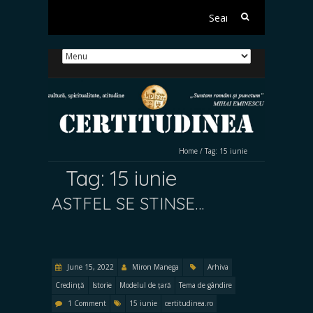
Search
for:
Home
/
Tag:
15 iunie
Tag:
15 iunie
ASTFEL SE STINSE…
June 15, 2022
Miron Manega
Arhiva
Credință
Istorie
Modelul de țară
Tema de gândire
1 Comment
15 iunie
certitudinea.ro