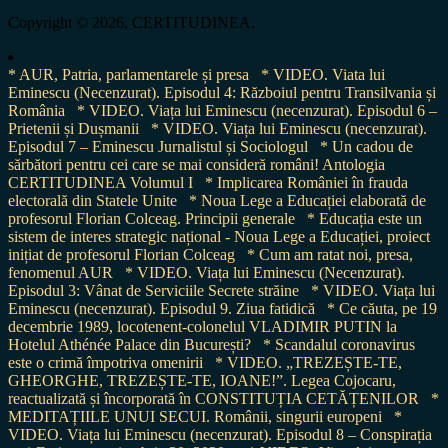
for:
Copyright © 2026, CERTITUDINEA.
* AUR, Patria, parlamentarele și presa
* VIDEO. Viata lui
Eminescu (Necenzurat). Episodul 4: Războiul pentru Transilvania și
România
* VIDEO. Viața lui Eminescu (necenzurat). Episodul 6 –
Prietenii și Dușmanii
* VIDEO. Viața lui Eminescu (necenzurat).
Episodul 7 – Eminescu Jurnalistul și Sociologul
* Un cadou de
sărbători pentru cei care se mai consideră români! Antologia
CERTITUDINEA Volumul I
* Implicarea României în frauda
electorală din Statele Unite
* Noua Lege a Educației elaborată de
profesorul Florian Colceag. Principii generale
* Educația este un
sistem de interes strategic național - Noua Lege a Educației, proiect
inițiat de profesorul Florian Colceag
* Cum am ratat noi, presa,
fenomenul AUR
* VIDEO. Viața lui Eminescu (Necenzurat).
Episodul 3: Vânat de Serviciile Secrete străine
* VIDEO. Viața lui
Eminescu (necenzurat). Episodul 9. Ziua fatidică
* Ce căuta, pe 19
decembrie 1989, locotenent-colonelul VLADIMIR PUTIN la
Hotelul Athénée Palace din București?
* Scandalul coronavirus
este o crimă împotriva omenirii
* VIDEO. „TREZEȘTE-TE,
GHEORGHE, TREZEȘTE-TE, IOANE!”. Legea Cojocaru,
reactualizată și încorporată în CONSTITUȚIA CETĂȚENILOR
*
MEDITAȚIILE UNUI SECUI. Românii, singurii europeni
*
VIDEO. Viața lui Eminescu (necenzurat). Episodul 8 – Conspirația