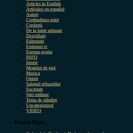
Articles in English
Artículos en español
Autori
Certitudinea print
Credință
De la lume adunate
Dezvăluiri
Editoriale
Emisiuni tv
Europa nostra
INFO
Istorie
Modelul de țară
Muzica
Opinii
Salonul refuzaților
Societate
Știri militare
Tema de gândire
Uncategorized
VIDEO
Recent Posts