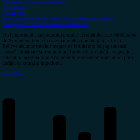
Arhiva
De la lume adunate
Istorie
3 Comments
1 Mai
1 Mai
muncitoresc
Armindeni
certitudinea.ro
certitudinea.ro
Miron
Manega
ortodox
Ziua bețivilor
Ziua Pelinului.
O zi importantă a calendarului popular al românilor este Sărbătoarea
de Armindeni, ținută în cele mai multe zone din țară la 1 mai.
Relicve ale unor ritualuri magice de fertilitate și belșug situează
această sărbătoare sub semnul unei străvechi divinități a vegetației,
substitutul acesteia fiind Armindenul, reprezentat printr-un un pom
curățat de crengi și împodobit…
Read More