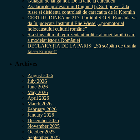
Gulagul de lângă noi. De la tanc la curcubeu
Avatarurile profesorului Dughin (I). Soft power à la
russe și disidența controlată de caracatița de la Kremlin
CERTITUDINEA nr. 217. Partidul S.O.S. România va
da în judecată Institutul Elie Wiesel, „promotor al
holocaustului culturii române”
S-a stins ultimul reprezentant politic al unei familii care
a modelat istoria României
DECLARAȚIA DE LA PARIS: „Să scăpăm de tirania
falsei Europe!”
Archives
August 2026
July 2026
June 2026
May 2026
April 2026
March 2026
February 2026
January 2026
December 2025
November 2025
October 2025
September 2025