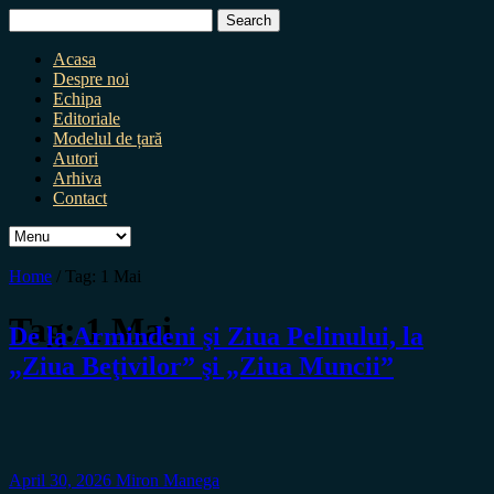
Search
for:
Acasa
Despre noi
Echipa
Editoriale
Modelul de țară
Autori
Arhiva
Contact
Home
/
Tag:
1 Mai
Tag:
1 Mai
De la Armindeni şi Ziua Pelinului, la
„Ziua Beţivilor” şi „Ziua Muncii”
April 30, 2026
Miron Manega