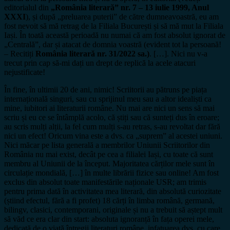
editorialul din
„România literară” nr. 7 – 13 iulie 1999, Anul
XXXI
), și după „preluarea puterii” de către dumneavoastră, eu am
fost nevoit să mă retrag de la Filiala București și să mă mut la Filiala
Iași. În toată această perioadă nu numai că am fost absolut ignorat de
„Centrală”, dar și atacat de domnia voastră (evident tot la persoană!
– Recitiți
România literară nr. 31/2022 sa.)
. […]. Nici nu v-a
trecut prin cap să-mi dați un drept de replică la acele atacuri
nejustificate!
În fine, în ultimii 20 de ani, nimic! Scriitorii au pătruns pe piața
internațională singuri, sau cu sprijinul meu sau a altor idealiști ca
mine, iubitori ai literaturii române. Nu mai are nici un sens să mai
scriu și eu ce se întâmplă acolo, că știți sau că sunteți dus în eroare;
au scris mulți alții, la fel cum mulți s-au retras, s-au revoltat dar fără
nici un efect! Oricum vina este a dvs. ca „suprem” al acestei uniuni.
Nici măcar pe lista generală a membrilor Uniunii Scriitorilor din
România nu mai exist, decât pe cea a filialei Iași, cu toate că sunt
membru al Uniunii de la început. Majoritatea cărților mele sunt în
circulație mondială, […] în multe librării fizice sau online! Am fost
exclus din absolut toate manifestările naționale USR​;​ am trimis
pentru prima dată în activitatea mea literară, din absolută curiozitate
(știind efectul, fără a fi profet) 18 cărți în limba română, germană,
bilingv, clasici, contemporani, originale și nu a trebuit să aștept mult
să văd ce era clar din start: absoluta ignoranță în fața operei​​ mele,
dedicată de o viață întregii literaturi române, infatuarea dvs. cu care