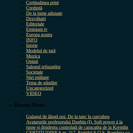
Certitudinea print
Credință
De la lume adunate
Dezvăluiri
Editoriale
Emisiuni tv
Europa nostra
INFO
Istorie
Modelul de țară
Muzica
Opinii
Salonul refuzaților
Societate
Știri militare
Tema de gândire
Uncategorized
VIDEO
Recent Posts
Gulagul de lângă noi. De la tanc la curcubeu
Avatarurile profesorului Dughin (I). Soft power à la
russe și disidența controlată de caracatița de la Kremlin
CERTITUDINEA nr. 217. Partidul S.O.S. România va