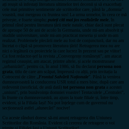
ați reușit să infestați literatura ultimelor trei decenii și să exacerbați
cele mai primitive sentimente ale scriitorilor care, până la „domnia”​ ​
voastră, mai mergeau cu fruntea sus! La urma urmelor, în ceea ce mă
privește, e foarte simplu;
puteți citi mai jos realizările mele
, în
primul rând pentru literatura țării mele natale, chiar dacă sunt plecat
de aproape 50 de ani de acolo în Germania, unde mi-am absolvit și
studiile universitare, unde mi-am practicat meseria și unde m-am
realizat. Problemele plecării mele au fost de conjunctură, dar nu am
încetat o clipă să promovez literatura țării! Retragerea mea nu are
nici o legătură cu proiectele la care lucrez în prezent sau pe viitor!
Ca fost redactor-șef la revista „Convergențe românești”, am atacat
regimul ceaușist, am atacat, printre altele, și acele monstruoase
„urbanizări”, pentru ca, în anul 1986, să fiu declarat
persona non
grata
, titlu de care am scăpat, împreună cu alții, prin invitația la
Cotroceni de către „
Frontul Salvării Naționale
”. Până la venirea
dumneavoastră la conducerea USR totul a mers bine, după care am
redevenit (neoficial, de astă dată)
tot persona non grata
a acestei
„uniuni”, prin bunăvoința domniei voastre! Tentaculele „Centralei”,
în frunte cu dumneavoastră, au ajuns la toate filiale și, între timp,
evident, și la Filiala Iași! Nu pot înțelege cum de guvernul nu
secționează astfel „alunecări” nocive!
Cu aceste rânduri doresc să-mi anunț retragerea din Uniunea
Scriitorilor din România. Evident că cererea de retragere o voi
trimite și Filialei Iași a Uniunii Scriitorilor!