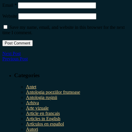
Email
*
Website
Save my name, email, and website in this browser for the next
time I comment.
Next Post
Previous Post
Categories
Antet
Antologia poeziilor frumoase
Antologia rușinii
Arhiva
Arte vizuale
Article en français
Articles in English
Artículos en español
Autori