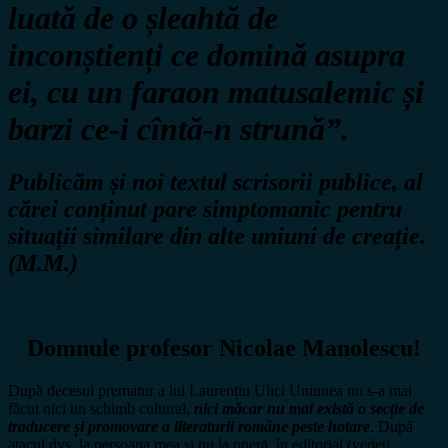
luată de o șleahtă de
inconștienți ce domină asupra
ei, cu un faraon matusalemic și
barzi ce-i cîntă-n strună”.
Publicăm și noi textul scrisorii publice, al
cărei conținut pare simptomanic pentru
situații similare din alte uniuni de creație.
(M.M.)
Domnule profesor Nicolae Manolescu!
După decesul prematur a lui Laurențiu Ulici Uniunea nu s-a mai
făcut nici un schimb cultural,
nici măcar nu mai există o secție de
traducere și promovare a literaturii române peste hotare
. După
atacul dvs. la persoana mea și nu la operă, în editorial (vedeți