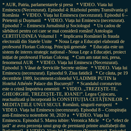
* AUR, Patria, parlamentarele și presa
* VIDEO. Viata lui
Eminescu (Necenzurat). Episodul 4: Războiul pentru Transilvania și
România
* VIDEO. Viața lui Eminescu (necenzurat). Episodul 6 –
Prietenii și Dușmanii
* VIDEO. Viața lui Eminescu (necenzurat).
Episodul 7 – Eminescu Jurnalistul și Sociologul
* Un cadou de
sărbători pentru cei care se mai consideră români! Antologia
CERTITUDINEA Volumul I
* Implicarea României în frauda
electorală din Statele Unite
* Noua Lege a Educației elaborată de
profesorul Florian Colceag. Principii generale
* Educația este un
sistem de interes strategic național - Noua Lege a Educației, proiect
inițiat de profesorul Florian Colceag
* Cum am ratat noi, presa,
fenomenul AUR
* VIDEO. Viața lui Eminescu (Necenzurat).
Episodul 3: Vânat de Serviciile Secrete străine
* VIDEO. Viața lui
Eminescu (necenzurat). Episodul 9. Ziua fatidică
* Ce căuta, pe 19
decembrie 1989, locotenent-colonelul VLADIMIR PUTIN la
Hotelul Athénée Palace din București?
* Scandalul coronavirus
este o crimă împotriva omenirii
* VIDEO. „TREZEȘTE-TE,
GHEORGHE, TREZEȘTE-TE, IOANE!”. Legea Cojocaru,
reactualizată și încorporată în CONSTITUȚIA CETĂȚENILOR
*
MEDITAȚIILE UNUI SECUI. Românii, singurii europeni
*
VIDEO. Viața lui Eminescu (necenzurat). Episodul 8 – Conspirația
anti-Eminescu noiembrie 30, 2020 a
* VIDEO. Viața lui
Eminescu. Episodul 5. Marea iubire: Veronica Micle
* Ce "efect de
țară" ar avea prezența unui grup de premianți printre analfabeții din
Parlament?
* VIDEO. Viața lui Eminescu (Necenzurat). Episodul