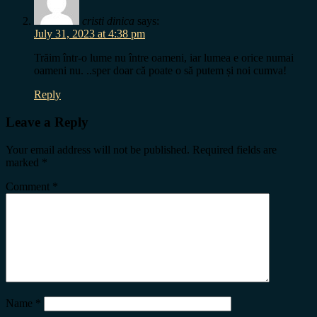
cristi dinica
says:
July 31, 2023 at 4:38 pm
Trăim într-o lume nu între oameni, iar lumea e orice numai
oameni nu. ..sper doar că poate o să putem și noi cumva!
Reply
Leave a Reply
Your email address will not be published.
Required fields are
marked
*
Comment
*
Name
*