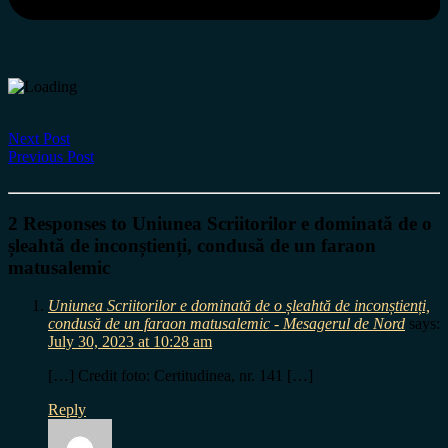
Next Post
Previous Post
2 Responses to
Uniunea Scriitorilor e dominată de
o
șleahtă de inconștienți, condusă de un faraon
matusalemic
Uniunea Scriitorilor e dominată de o șleahtă de inconștienți,
condusă de un faraon matusalemic - Mesagerul de Nord
says:
July 30, 2023 at 10:28 am
[…] Credit foto: Certitudinea, nr. 141 […]
Reply