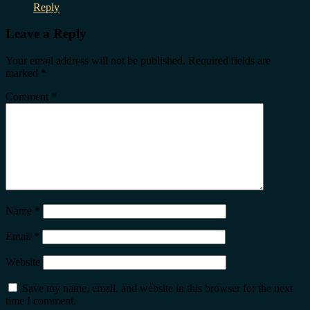
Reply
Leave a Reply
Your email address will not be published.
Required fields are
marked
*
Comment
*
Name
*
Email
*
Website
Save my name, email, and website in this browser for the next
time I comment.