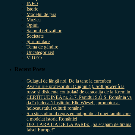
INFO
Istorie
Modelul de țară
Muzica
Opinii
Salonul refuzaților
Societate
Știri militare
Tema de gândire
Uncategorized
VIDEO
Recent Posts
Gulagul de lângă noi. De la tanc la curcubeu
Avatarurile profesorului Dughin (I). Soft power à la
russe și disidența controlată de caracatița de la Kremlin
CERTITUDINEA nr. 217. Partidul S.O.S. România va
da în judecată Institutul Elie Wiesel, „promotor al
holocaustului culturii române”
S-a stins ultimul reprezentant politic al unei familii care
a modelat istoria României
DECLARAȚIA DE LA PARIS: „Să scăpăm de tirania
falsei Europe!”