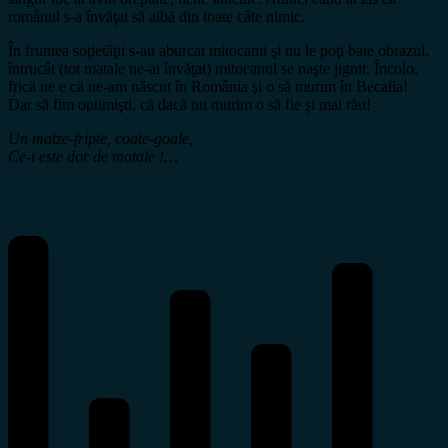
românul s-a învăţat să aibă din toate câte nimic.
În fruntea soţietăţii s-au aburcat mitocanii şi nu le poţi bate obrazul,
întrucât (tot matale ne-ai învăţat) mitocanul se naşte jignit. Încolo,
frică ne e că ne-am născut în România şi o să murim în Becalia!
Dar să fim optimişti, că dacă nu murim o să fie şi mai rău!
Un matze-fripte, coate-goale,
Ce-i este dor de matale !…