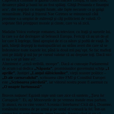
Caţavencu combate la gazetă contra marilor corupţi, el fiind curat,
deoarece până şi banii lui au fost spălaţi. Ghiţă Pristanda e finanţist
acu’, din negoţul cu maşini furate, alte fapte necurate ca şi şpăgi
nenumărate. Până şi frizerul Nae Girimea se minunează câtă
prostime s-a umplut de mătreaţă şi câţi politicieni de valută. O
soţietate fără prinţipuri morale şi cinste, care va să zică.
Madalin Voicu vorbeşte romanes, la televizor, cu fraţii şi surorile lui,
la care s-a dat dezlegare să belească Europa. Fericiţi că au un de-al
lor care îi înţelege, fiind apropiat de ei ca nărav şi poftă de viaţă. În
ţară, băieţii deştepţi la matrapazlâcuri au strâns averi din care să se
îndestuleze toate loazele lor, până la două mii paş’opt. Se fac mafioţi
unii pe ăilalţi şi mă jur pe cursul valutar că au dreptate toţi. Dacă nici
ei nu s-or şti între ei?…
Altminteri e „criză teribilă, monşer”. Dacă ai cunoaşte Parlamentul
de acum i-ai dedica
„Năpasta”
, promisiunilor guvernului schiţa
„1
aprilie”
, Justiţiei
„Lanţul slăbiciunilor”
, vieţii noastre politice –
„D-ale carnavalului”
, scrisoarea către FMI şi Consiliul Europei
este
„Scrisoarea pierdută”
, iar viitorul nostru poate fi asemuit cu
„O noapte furtunoasă”
.
Bravos naţiune! Egzistă nişte unii care zice că suntem
„Ţara lui
Caragiale”
. Ei, aş! Moravurile de pe vremea matale erau parfum.
Şi atunci, eu cu cine votez? Aceasta-i întrebarea! Cică dă-i, Doamne,
românului mintea de pe urmă şi pe urmă el votează la fel. Într-un
singur loc ai avut dreptate, nene Iancule. Atunci când ai zis că