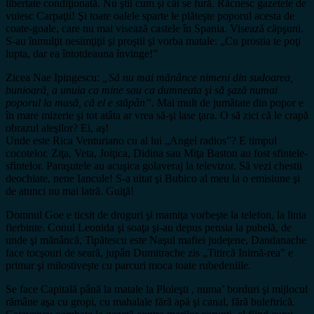
libertate condiţionată. Nu ştii cum şi cât se fură. Răcnesc gazetele de
vuiesc Carpaţii! Şi toate oalele sparte le plăteşte poporul acesta de
coate-goale, care nu mai visează castele în Spania. Visează căpşuni.
S-au înmulţit nesimţiţii şi proştii şi vorba matale: „Cu prostia te poţi
lupta, dar ea întotdeauna învinge!”
Zicea Nae Ipingescu:
„Să nu mai mănânce nimeni din sudoarea,
bunioară, a unuia ca mine sau ca dumneata şi să şază numai
poporul la masă, că el e stăpân”
. Mai mult de jumătate din popor e
în mare mizerie şi tot atâta ar vrea să-şi lase ţara. O să zici că le crapă
obrazul aleşilor? Ei, aş!
Unde este Rica Venturiano cu al lui „Angel radios”? E timpul
cocotelor. Ziţa, Veta, Joiţica, Didina sau Miţa Baston au fost sfintele-
sfintelor. Paraşutele au acuşica golaveraj la televizor. Să vezi chestii
deochiate, nene Iancule! S-a uitat şi Bubico al meu la o emisiune şi
de atunci nu mai latră. Guiţă!
Domnul Goe e ticsit de droguri şi mamiţa vorbeşte la telefon, la linia
fierbinte. Conul Leonida şi soaţa şi-au depus pensia la pubelă, de
unde şi mănâncă, Tipătescu este Naşul mafiei judeţene, Dandanache
face tocşouri de seară, jupân Dumitrache zis „Titircă Inimă-rea” e
primar şi milostiveşte cu parcuri moca toate rubedeniile.
Se face Capitală până la matale la Ploieşti , numa’ borduri şi mijlocul
rămâne aşa cu gropi, cu mahalale fără apă şi canal, fără buleftrică.