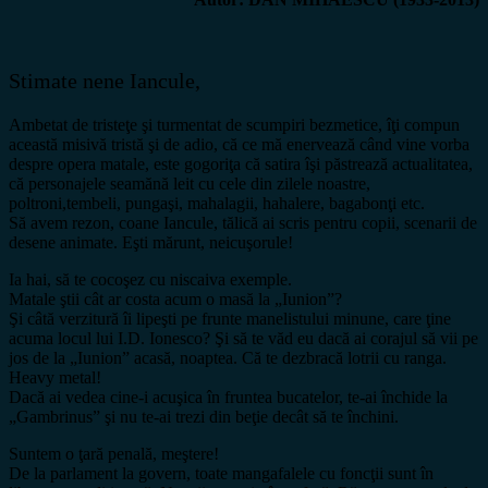
Stimate nene Iancule,
Ambetat de tristeţe şi turmentat de scumpiri bezmetice, îţi compun
această misivă tristă şi de adio, că ce mă enervează când vine vorba
despre opera matale, este gogoriţa că satira îşi păstrează actualitatea,
că personajele seamănă leit cu cele din zilele noastre,
poltroni,tembeli, pungaşi, mahalagii, hahalere, bagabonţi etc.
Să avem rezon, coane Iancule, tălică ai scris pentru copii, scenarii de
desene animate. Eşti mărunt, neicuşorule!
Ia hai, să te cocoşez cu niscaiva exemple.
Matale ştii cât ar costa acum o masă la „Iunion”?
Şi câtă verzitură îi lipeşti pe frunte manelistului minune, care ţine
acuma locul lui I.D. Ionesco? Şi să te văd eu dacă ai corajul să vii pe
jos de la „Iunion” acasă, noaptea. Că te dezbracă lotrii cu ranga.
Heavy metal!
Dacă ai vedea cine-i acuşica în fruntea bucatelor, te-ai închide la
„Gambrinus” şi nu te-ai trezi din beţie decât să te închini.
Suntem o ţară penală, meştere!
De la parlament la govern, toate mangafalele cu foncţii sunt în