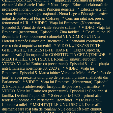
CERTITUDINEA Volumul I
* Implicarea României în frauda
electorală din Statele Unite
* Noua Lege a Educației elaborată de
profesorul Florian Colceag. Principii generale
* Educația este un
sistem de interes strategic național - Noua Lege a Educației, proiect
inițiat de profesorul Florian Colceag
* Cum am ratat noi, presa,
fenomenul AUR
* VIDEO. Viața lui Eminescu (Necenzurat).
Episodul 3: Vânat de Serviciile Secrete străine
* VIDEO. Viața lui
Eminescu (necenzurat). Episodul 9. Ziua fatidică
* Ce căuta, pe 19
decembrie 1989, locotenent-colonelul VLADIMIR PUTIN la
Hotelul Athénée Palace din București?
* Scandalul coronavirus
este o crimă împotriva omenirii
* VIDEO. „TREZEȘTE-TE,
GHEORGHE, TREZEȘTE-TE, IOANE!”. Legea Cojocaru,
reactualizată și încorporată în CONSTITUȚIA CETĂȚENILOR
*
MEDITAȚIILE UNUI SECUI. Românii, singurii europeni
*
VIDEO. Viața lui Eminescu (necenzurat). Episodul 8 – Conspirația
anti-Eminescu noiembrie 30, 2020 a
* VIDEO. Viața lui
Eminescu. Episodul 5. Marea iubire: Veronica Micle
* Ce "efect de
țară" ar avea prezența unui grup de premianți printre analfabeții din
Parlament?
* VIDEO. Viața lui Eminescu (Necenzurat). Episodul
2. Exuberanța adolescenței. Începuturile poetice și jurnalistice
*
VIDEO. Viața lui Eminescu (necenzurat). Episodul 1: Copilăria și
familia. Destinul fraților săi
* 8 decembrie 1920 – primul atac
terorist cu bombă din Parlamentul României
* DAN PURIC.
Libertatea milei
* MEDITAȚIILE UNUI SECUI. De ce atâta
dușmănie fără rost față de români? Nu e destul cât i-am chinuit,