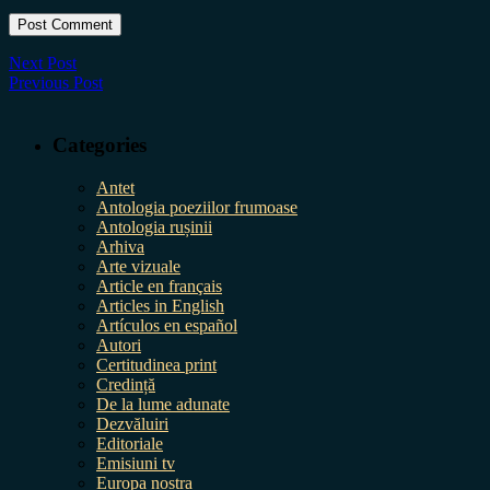
Next Post
Previous Post
Categories
Antet
Antologia poeziilor frumoase
Antologia rușinii
Arhiva
Arte vizuale
Article en français
Articles in English
Artículos en español
Autori
Certitudinea print
Credință
De la lume adunate
Dezvăluiri
Editoriale
Emisiuni tv
Europa nostra