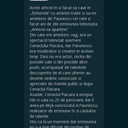
Acest articol m-a facut sa caut in
,,fishierele’’ cu amintiri traite si sa-mi
amintesc de Paunescu cel care a
facut ani de zile emisiunea televizata
,,Antena va apartine’’.
Din cate imi amintesc vag, era un
spectacol televizat asemeni
Cenaclului Flacara, dar Parunescu
era moderator si creator in acelasi
timp. Desi nu era actor, recita din
poeziile sale si din poeziile altor
poeti, acompaniat de talentele
descoperite de el care ulterior au
devenit vedete cunoscute si
apreciate de marele public si dupa
Cenaclul Flacara.
Asadar, Cenaclul Flacara a inceput
intr-o sala cu 25 de persoane dar il
avea pe déjà cunoscutul A.Paunescu,
realizator de emisiune tv si cautator
de talente.
Stiu ca la un moment dat emisiunea
nu s-a mai difuzat din motive de…