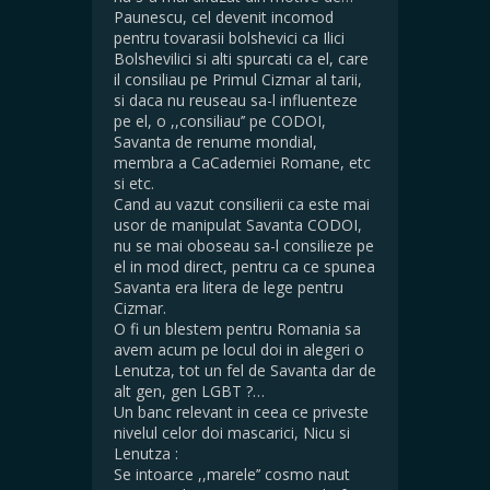
Paunescu, cel devenit incomod
pentru tovarasii bolshevici ca Ilici
Bolshevilici si alti spurcati ca el, care
il consiliau pe Primul Cizmar al tarii,
si daca nu reuseau sa-l influenteze
pe el, o ,,consiliau’’ pe CODOI,
Savanta de renume mondial,
membra a CaCademiei Romane, etc
si etc.
Cand au vazut consilierii ca este mai
usor de manipulat Savanta CODOI,
nu se mai oboseau sa-l consilieze pe
el in mod direct, pentru ca ce spunea
Savanta era litera de lege pentru
Cizmar.
O fi un blestem pentru Romania sa
avem acum pe locul doi in alegeri o
Lenutza, tot un fel de Savanta dar de
alt gen, gen LGBT ?…
Un banc relevant in ceea ce priveste
nivelul celor doi mascarici, Nicu si
Lenutza :
Se intoarce ,,marele’’ cosmo naut