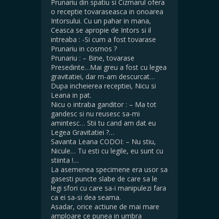
Prunariu din spatiu si Cizmarul ofera
o receptie tovaraseasca in onoarea
Intorsului. Cu un pahar in mana,
Ceasca se apropie de Intors si il
intreaba : -Si cum a fost tovarase
Prunariu in cosmos ?
Prunariu : – Bine, tovarase
Presedinte…Mai greu a fost cu legea
gravitatiei, dar m-am descurcat…
Dupa incheierea receptiei, Nicu si
Leana in pat.
Nicu o intraba ganditor : – Ma tot
gandesc si nu reusesc sa-mi
amintesc… Stii tu cand am dat eu
Legea Gravitatiei ?…
Savanta Leana CODOI: – Nu stiu,
Nicule… Tu esti cu legile, eu sunt cu
stiinta !…
La asemenea specimene era usor sa
gasesti puncte slabe de care sa le
legi sfori cu care sa-i manipulezi fara
ca ei sa-si dea seama.
Asadar, orice actiune de mai mare
amploare ce punea in umbra