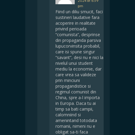
2024 at 6:59
pm
Fiind un diliu smucit, faci
sustineri laudative fara
acoperire in realitate
privind perioada
“comunista”, desprinse
din propaganda parsiva
lupucorvinsita probabil,
care isi spune singur
“savant”, desi nu e nici la
nivelul unui student
mediu la economie, dar
care vrea sa valideze
prin minciuni
propagandistice si
regimul comunist din
China, spre a-l importa
in Europa. Daca tu ai
timp sa bati campii,
calomniind si
amenintand totodata
romanii, nimeni nu e
obligat sa-ti faca