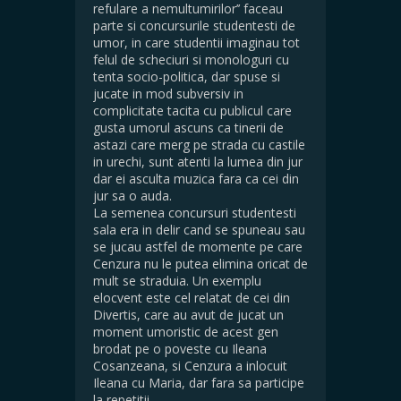
refulare a nemultumirilor’’ faceau
parte si concursurile studentesti de
umor, in care studentii imaginau tot
felul de scheciuri si monologuri cu
tenta socio-politica, dar spuse si
jucate in mod subversiv in
complicitate tacita cu publicul care
gusta umorul ascuns ca tinerii de
astazi care merg pe strada cu castile
in urechi, sunt atenti la lumea din jur
dar ei asculta muzica fara ca cei din
jur sa o auda.
La semenea concursuri studentesti
sala era in delir cand se spuneau sau
se jucau astfel de momente pe care
Cenzura nu le putea elimina oricat de
mult se straduia. Un exemplu
elocvent este cel relatat de cei din
Divertis, care au avut de jucat un
moment umoristic de acest gen
brodat pe o poveste cu Ileana
Cosanzeana, si Cenzura a inlocuit
Ileana cu Maria, dar fara sa participe
la repetitii.