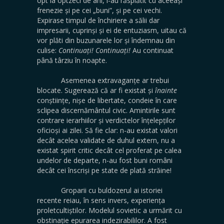
opt la optzeci de ani, i-au răsplătit cu aceeași
frenezie și pe cei „buni”, și pe cei vechi.
Expirase timpul de închiriere a sălii dar
impresarii, cuprinși și ei de entuziasm, uitau că
vor plăti din buzunarele lor și îndemnau din
culise:
Continuați! Continuați!
Au continuat
până târziu în noapte.
Asemenea extravaganțe ar trebui
blocate. Sugerează că ar fi existat și
înainte
conștiințe, nișe de libertate, condeie în care
sclipea discernământul civic. Amintirile sunt
contrare ierarhiilor și verdictelor înțelepților
oficioși ai zilei. Să fie clar: n-au existat valori
decât acelea validate de duhul extern, nu a
existat spirit critic decât cel proferat pe calea
undelor de departe, n-au fost buni români
decât cei înscriși pe state de plată străine!
Groparii cu buldozerul ai istoriei
recente reiau, în sens invers, experiența
proletcultiștilor. Modelul sovietic a urmărit cu
obstinație epurarea indezirabililor. A fost