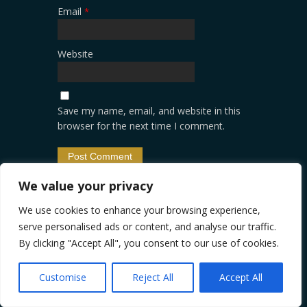
Email
*
Website
Save my name, email, and website in this
browser for the next time I comment.
We value your privacy
PREVIOUS POST
NEXT POST
We use cookies to enhance your browsing experience,
serve personalised ads or content, and analyse our traffic.
By clicking "Accept All", you consent to our use of cookies.
CATEGORIES
Customise
Reject All
Accept All
Antet
Antologia poeziilor frumoase