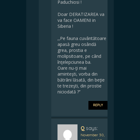
Paduchiosi !
Doar DERATIZAREA va
va face OAMENI in
Siberia !
,,Pe fauna cuvântătoare
apasă greu osândă
grea, prostia e
molipsitoare, pe când
înţelepciunea ba.
Oare nu-ţi mai
aminteşti, vorba din
bătrâni lăsată, din beţie
te trezeşti, din prostie
niciodată ?’’
REPLY
Q
says:
November 30,