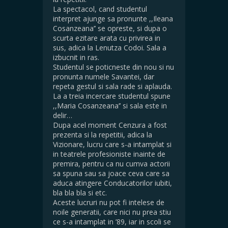
La spectacol, cand studentul
interpret ajunge sa pronunte ,,Ileana
Cosanzeana’’ se opreste, si dupa o
scurta ezitare arata cu privirea in
sus, adica la Lenutza Codoi. Sala a
izbucnit in ras.
Studentul se poticneste din nou si nu
pronunta numele Savantei, dar
repeta gestul si sala rade si aplauda.
La a treia incercare studentul spune
,,Maria Cosanzeana’’ si sala este in
delir…
Dupa acel moment Cenzura a fost
prezenta si la repetitii, adica la
Vizionare, lucru care s-a intamplat si
in teatrele profesioniste inainte de
premira, pentru ca nu cumva actorii
sa spuna sau sa joace ceva care sa
aduca atingere Conducatorilor iubiti,
bla bla bla si etc.
Aceste lucruri nu pot fi intelese de
noile generatii, care nici nu prea stiu
ce s-a intamplat in ’89, iar in scoli se