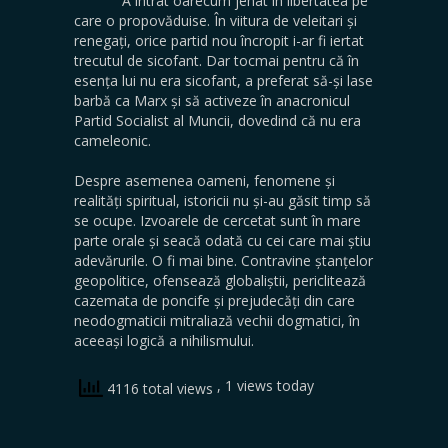
A intrat oarecum jenat în libertatea pe
care o propovăduise. În viitura de veleitari și
renegați, orice partid nou încropit i-ar fi iertat
trecutul de sicofant. Dar tocmai pentru că în
esența lui nu era sicofant, a preferat să-și lase
barbă ca Marx și să activeze în anacronicul
Partid Socialist al Muncii, dovedind că nu era
cameleonic.
Despre asemenea oameni, fenomene și
realități spiritual, istoricii nu și-au găsit timp să
se ocupe. Izvoarele de cercetat sunt în mare
parte orale și seacă odată cu cei care mai știu
adevărurile. O fi mai bine. Contravine ștanțelor
geopolitice, ofensează globaliștii, periclitează
cazemata de poncife și prejudecăți din care
neodogmaticii mitraliază vechii dogmatici, în
aceeași logică a nihilismului.
, 1 views today
4116 total views