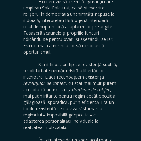
E o nerozie să crezi că figuranții care
umpleau Sala Palatului, ca să-și exercite
rolișorul în democrația unanimității nepuse la
îndoială, interpretau fără o jenă interioară
rolul de hopa-mitică ai aplauzelor prelungite.
Tasaseră scaunele și propriile funduri
ridicându-se pentru ovații și așezându-se iar.
Era normal ca în sinea lor să dospească
oportunismul.
S-a înfiripat un tip de rezistență subtilă,
o solidaritate nemărturisită a libertăților
interioare. Dacă recunoaștem existența
revoluțiilor de catifea
, cu atât mai mult putem
accepta că au existat și
dizidențe de catifea,
mai puțin iritante pentru regim decât opoziția
gălăgioasă, sporadică, puțin eficientă. Era un
tip de rezistență ce nu viza răsturnarea
regimului – imposibilă geopolitic – ci
adaptarea personalității individuale la
realitatea implacabilă.
Îmi amintesc de un spectacol montat