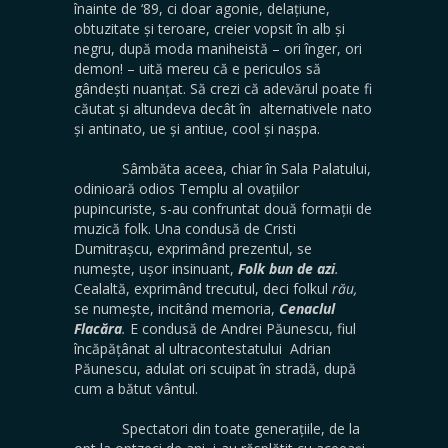
înainte de ‘89, ci doar agonie, delațiune,
obtuzitate și teroare, creier vopsit în alb și
negru, după moda maniheistă – ori înger, ori
demon! – uită mereu că e periculos să
gândești nuanțat. Să crezi că adevărul poate fi
căutat și altundeva decât în alternativele nato
și antinato, ue și antiue, cool și nașpa.
Sâmbăta aceea, chiar în Sala Palatului,
odinioară odios Templu al ovațiilor
pupincuriste, s-au confruntat două formații de
muzică folk. Una condusă de Cristi
Dumitrașcu, exprimând prezentul, se
numește, ușor insinuant,
Folk bun de azi
.
Cealaltă, exprimând trecutul, deci folkul
rău,
se numește, incitând memoria,
Cenaclul
Flacăra
.
E condusă de Andrei Păunescu, fiul
încăpățânat al ultracontestatului Adrian
Păunescu, adulat ori scuipat în stradă, după
cum a bătut vântul.
Spectatori din toate generațiile, de la