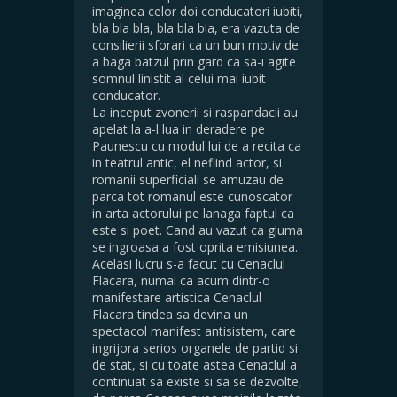
imaginea celor doi conducatori iubiti,
bla bla bla, bla bla bla, era vazuta de
consilierii sforari ca un bun motiv de
a baga batzul prin gard ca sa-i agite
somnul linistit al celui mai iubit
conducator.
La inceput zvonerii si raspandacii au
apelat la a-l lua in deradere pe
Paunescu cu modul lui de a recita ca
in teatrul antic, el nefiind actor, si
romanii superficiali se amuzau de
parca tot romanul este cunoscator
in arta actorului pe lanaga faptul ca
este si poet. Cand au vazut ca gluma
se ingroasa a fost oprita emisiunea.
Acelasi lucru s-a facut cu Cenaclul
Flacara, numai ca acum dintr-o
manifestare artistica Cenaclul
Flacara tindea sa devina un
spectacol manifest antisistem, care
ingrijora serios organele de partid si
de stat, si cu toate astea Cenaclul a
continuat sa existe si sa se dezvolte,