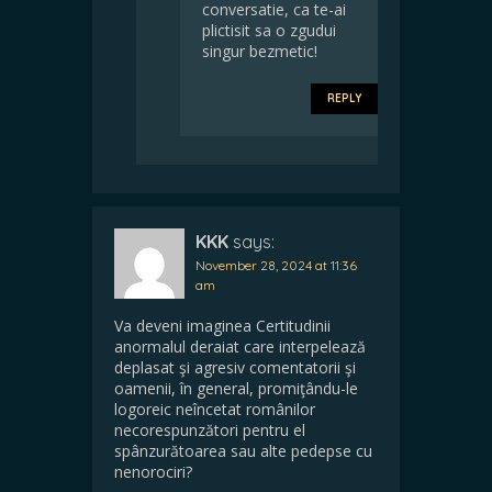
conversatie, ca te-ai
plictisit sa o zgudui
singur bezmetic!
REPLY
KKK
says:
November 28, 2024 at 11:36
am
Va deveni imaginea Certitudinii
anormalul deraiat care interpelează
deplasat şi agresiv comentatorii şi
oamenii, în general, promiţându-le
logoreic neîncetat românilor
necorespunzători pentru el
spânzurătoarea sau alte pedepse cu
nenorociri?