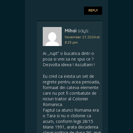
REPLY
Mihai
says:
November 27, 2024 at
8:25 pm
Ai ,,rupt” o bucatica dintr-o
poza si vrei sa ne spui ce ?
Dezvolta ideea ! Ascultam !
Eu cred ca exista un set de
regrete pentru acea perioada,
formaat din cateva elemente
care nu pot fi combatute de
niciun traitor al Coloniei
Romanica.
Faptul ca atunci Romania era
o Tara si nu o clolonie ca
acum, conform legii 28/15
Marie 1991, arata decaderea
clasei politice de dupa ’90, mai