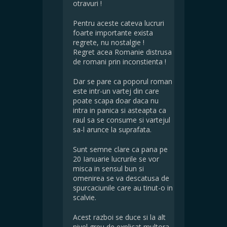
otravuri !
Pentru aceste cateva lucruri
foarte importante exista
regrete, nu nostalgie !
Regret acea Romanie distrusa
de romani prin inconstienta !
Dar se pare ca poporul roman
este intr-un vartej din care
poate scapa doar daca nu
intra in panica si asteapta ca
raul sa se consume si vartejul
sa-l arunce la suprafata.
Sunt semne clare ca pana pe
20 Ianuarie lucrurile se vor
misca in sensul bun si
omenirea se va descatusa de
spurcaciunile care au tinut-o in
scalvie.
Acest razboi se duce si la alt
nivel greu de explicat multora