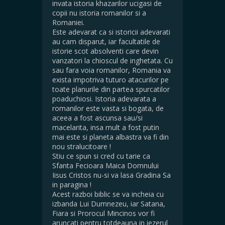
invata istoria khazarilor ucigasi de
copii nu istoria romanilor si a
Romaniei.
Este adevarat ca si istoricii adevarati
au cam disparut, iar facultatile de
istorie scot absolventi care devin
vanzatori la chioscul de inghetata. Cu
sau fara voia romanilor, Romania va
exista impotriva tuturo atacurilor pe
toate planurile din partea spurcatilor
poaduchiosi. Istoria adevarata a
romanilor este vasta si bogata, de
aceea a fost ascunsa sau/si
macelarita, insa mult a fost putin
mai este si planeta albastra va fi din
nou stralucitoare !
Stiu ce spun si cred cu tarie ca
Sfanta Fecioara Maica Domnului
Iisus Cristos nu-si va lasa Gradina Sa
in paragina !
Acest razboi biblic se va incheia cu
izbanda Lui Dumnezeu, iar Satana,
Fiara si Prorocul Mincinos vor fi
aruncati pentru totdeauna in iezerul