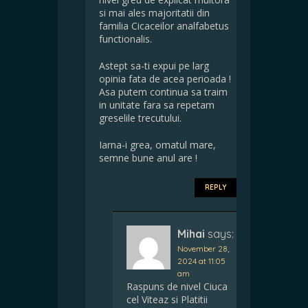
si mai ales majoritatii din
familia Cicaceilor analfabetus
functionalis.
Astept sa-ti expui pe larg
opinia fata de acea perioada !
Asa putem continua sa traim
in unitate fara sa repetam
greselile trecutului.
Iarna-i grea, omatul mare,
semne bune anul are !
REPLY
Mihai
says:
November 28,
2024 at 11:05
am
Raspuns de nivel Ciuca
cel Viteaz si Platitii