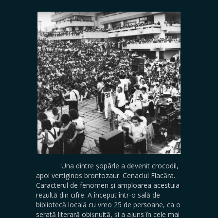
Una dintre șopârle a devenit crocodil,
apoi vertiginos brontozaur. Cenaclul Flacăra.
Caracterul de fenomen și amploarea acestuia
rezultă din cifre. A început într-o sală de
bibliotecă locală cu vreo 25 de persoane, ca o
serată literară obișnuită, și a ajuns în cele mai