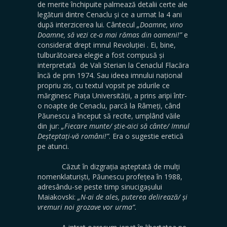
de merite închipuite palmează detalii certe ale
legăturii dintre Cenaclu și ce a urmat la 4 ani
după interzicerea lui. Cântecul
„Doamne, vino
Doamne, să vezi ce-a mai rămas din oameni!”
e
considerat drept imnul Revoluției
. Ei, bine,
tulburătoarea elegie a fost compusă și
interpretată de Vali Sterian la Cenaclul Flacăra
încă de prin 1974. Sau ideea imnului național
propriu zis, cu textul vopsit pe zidurile ce
mărginesc Piața Universității, a prins aripi într-
o noapte de Cenaclu, parcă la Râmeți, când
Păunescu a început să recite, umplând văile
din jur:
„Fiecare munte/ știe-aici să cânte/ Imnul
Deșteptați-vă români!”
. Era o sugestie eretică
pe atunci.
Căzut în dizgrația așteptată de mulți
nomenklaturiști, Păunescu profețea în 1988,
adresându-se peste timp sinucigașului
Maiakovski:
„N-ai de ales, puterea delirează/ și
vremuri noi grozave vor urma”.