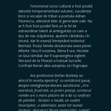
Fenomenul socio-cultural a fost posibil
datorită temperamentului vulcanic, suculenței
lirice și vocației de tribun a poetului Adrian
Păunescu, adevărat lider al generației sale. Nu
ar fi fost însă posibil fără un la fel de
extraordinar talent al ambiguității cu care a
dus de nas stăpânirea, aparent cântându-i în
strună, dar în esență întreținând instinctul
libertății. Însăși familia dictatorului avea păreri
diferite: Nicu îl susținea, Elena îl ura, Nicolae
se lăsa tămâiat dar îl supraveghea vigilent.
Necazul de la Ploiești a tranșat lucrurile.
Confrații literari abia așteptau să-l îngroape.
Are profesorul Ștefan Borbely un
articol în revista
Apostrof
cu următorul pasaj
despre intelighenția literară autohtonă:
„Fire
nevrotică, frustrată, cu priviri piezișe, scriitorul
român are o mare plăcere de a da cu confrații
de pământ . Nicăieri o laudă, un cuvânt
încurajator, o admirație: peste tot numai
otrăvuri, denunțuri făcute posterității, rugină”