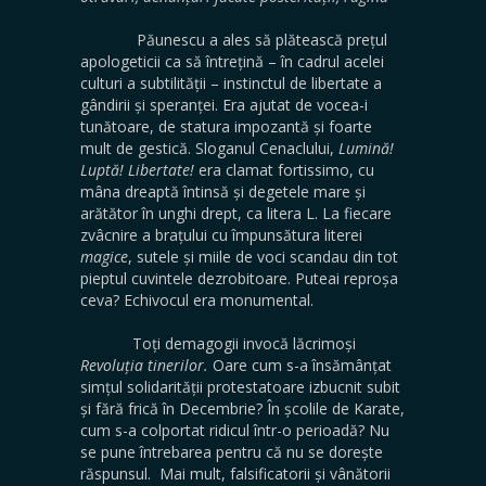
Păunescu a ales să plătească prețul
apologeticii ca să întrețină – în cadrul acelei
culturi a subtilității – instinctul de libertate a
gândirii și speranței. Era ajutat de vocea-i
tunătoare, de statura impozantă și foarte
mult de gestică. Sloganul Cenaclului,
Lumină!
Luptă! Libertate!
era clamat fortissimo, cu
mâna dreaptă întinsă și degetele mare și
arătător în unghi drept, ca litera L. La fiecare
zvâcnire a brațului cu împunsătura literei
magice
, sutele și miile de voci scandau din tot
pieptul cuvintele dezrobitoare. Puteai reproșa
ceva? Echivocul era monumental.
Toți demagogii invocă lăcrimoși
Revoluția tinerilor.
Oare cum s-a însămânțat
simțul solidarității protestatoare izbucnit subit
și fără frică în Decembrie? În școlile de Karate,
cum s-a colportat ridicul într-o perioadă? Nu
se pune întrebarea pentru că nu se dorește
răspunsul. Mai mult, falsificatorii și vânătorii