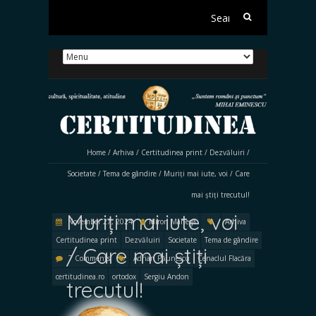
Search
for:
Home
/
Arhiva
/
Certitudinea print
/
Dezvăluiri
/
Societate
/
Tema de gândire
/
Muriți mai iute, voi / Care
mai știți trecutul!
Muriți mai iute, voi
November 27, 2024
Miron Manega
Arhiva
Certitudinea print
Dezvăluiri
Societate
Tema de gândire
/ Care mai știți
7 Comments
Adrian Păunescu
Cenaclul Flacăra
certitudinea.ro
ortodox
Sergiu Andon
trecutul!