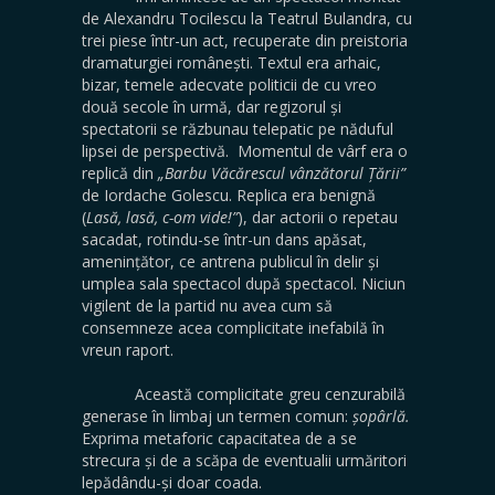
de Alexandru Tocilescu la Teatrul Bulandra, cu
trei piese într-un act, recuperate din preistoria
dramaturgiei românești. Textul era arhaic,
bizar, temele adecvate politicii de cu vreo
două secole în urmă, dar regizorul și
spectatorii se răzbunau telepatic pe năduful
lipsei de perspectivă. Momentul de vârf era o
replică din
„Barbu Văcărescul vânzătorul Țării”
de Iordache Golescu. Replica era benignă
(
Lasă, lasă, c-om vide!”
), dar actorii o repetau
sacadat, rotindu-se într-un dans apăsat,
amenințător, ce antrena publicul în delir și
umplea sala spectacol după spectacol. Niciun
vigilent de la partid nu avea cum să
consemneze acea complicitate inefabilă în
vreun raport.
Această complicitate greu cenzurabilă
generase în limbaj un termen comun:
șopârlă.
Exprima metaforic capacitatea de a se
strecura și de a scăpa de eventualii urmăritori
lepădându-și doar coada.