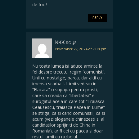
de foc !
REPLY
KKK
says:
November 27, 2024 at 7:08 pm
Nu toata lumea isi aduce aminte la
fel despre trecutul regim “comunist”.
Unii cu nostalgie, parca, dar altii cu
imensa scarba. Ultimii vedeau in
“Flacara” o supapa pentru prosti,
care sa creada ca “libertatea” e
surogatul acela in care tot “Traiasca
Ceausescu, traiasca Pacea in Lume”
se striga, ca si cand comunistii, ca si
acum (vezi sloganele chinezesti si al
candidatilor sprijiniti de China in
Romania), ar fi cei cu pacea si doar
restul lumii cu razboiul.