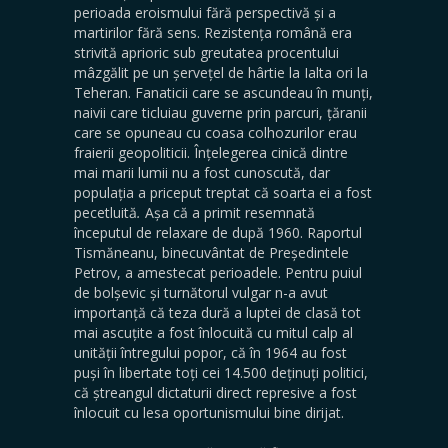
perioada eroismului fără perspectivă și a
martirilor fără sens. Rezistența română era
strivită aprioric sub greutatea procentului
mâzgălit pe un șervețel de hârtie la Ialta ori la
Teheran. Fanaticii care se ascundeau în munți,
naivii care ticluiau guverne prin parcuri, țăranii
care se opuneau cu coasa colhozurilor erau
fraierii geopoliticii. Înțelegerea cinică dintre
mai marii lumii nu a fost cunoscută, dar
populația a priceput treptat că soarta ei a fost
pecetluită
.
Așa că a primit resemnată
începutul de relaxare de după 1960. Raportul
Tismăneanu, binecuvântat de Președintele
Petrov, a amestecat perioadele. Pentru puiul
de bolșevic și turnătorul vulgar n-a avut
importanță că teza dură a luptei de clasă tot
mai ascuțite a fost înlocuită cu mitul calp al
unității întregului popor, că în 1964 au fost
puși în libertate toți cei 14.500 deținuți politici,
că ștreangul dictaturii direct represive a fost
înlocuit cu lesa oportunismului bine dirijat.