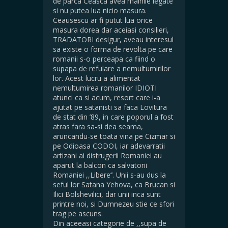
de parca Ceasca avea mainile legate
si nu putea lua nicio masura.
Ceausescu ar fi putut lua orice
masura dorea dar aceiasi consilieri,
TRADATORI desigur, aveau interesul
sa existe o forma de revolta pe care
romanii s-o perceapa ca fiind o
supapa de refulare a nemultumirilor
lor. Acest lucru a alimentat
nemultumirea romanilor IDIOTI
atunci ca si acum, resort care i-a
ajutat pe satanisti sa faca Lovitura
de stat din ’89, in care poporul a fost
atras fara sa-si dea seama,
aruncandu-se toata vina pe Cizmar si
pe Odioasa CODOI, iar adevarratii
artizani ai distrugerii Romaniei au
aparut la balcon ca salvatorii
Romaniei ,,Libere’’. Unii s-au dus la
seful lor Satana Yehova, ca Brucan si
Ilici Bolshevilici, dar unii inca sunt
printre noi, si Dumnezeu stie ce sfori
trag pe ascuns.
Din aceeasi categorie de ,,supa de