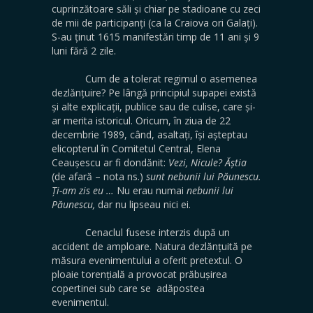
cuprinzătoare săli și chiar pe stadioane cu zeci
de mii de participanți (ca la Craiova ori Galați).
S-au ținut 1615 manifestări timp de 11 ani și 9
luni fără 2 zile.
Cum de a tolerat regimul o asemenea
dezlănțuire? Pe lângă principiul supapei există
și alte explicații, publice sau de culise, care și-
ar merita istoricul. Oricum, în ziua de 22
decembrie 1989, când, asaltați, își așteptau
elicopterul în Comitetul Central, Elena
Ceaușescu ar fi dondănit:
Vezi, Nicule? Ăștia
(de afară – nota ns.)
sunt nebunii lui Păunescu.
Ți-am zis eu …
Nu erau numai
nebunii lui
Păunescu,
dar nu lipseau nici ei.
Cenaclul fusese interzis după un
accident de amploare. Natura dezlănțuită pe
măsura evenimentului a oferit pretextul. O
ploaie torențială a provocat prăbușirea
copertinei sub care se adăpostea
evenimentul.