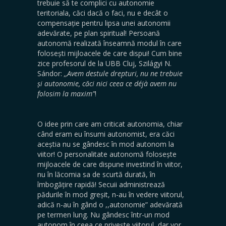
trebuie să te complici cu autonomie
teritoriala, căci dacă o faci, nu e decât o
compensație pentru lipsa unei autonomii
adevărate, pe plan spiritual! Persoană
autonomă realizată înseamnă modul în care
folosești mijloacele de care dispui! Cum bine
zice profesorul de la UBB Cluj, Szilágyi N.
Sándor:
,,Avem destule drepturi, nu ne trebuie
și autonomie, căci nici ceea ce déjà avem nu
folosim la maxim”
!
O idee prin care am criticat autonomia, chiar
când eram eu însumi autonomist, era căci
aceștia nu se gândesc în mod autonom la
viitor! O personalitate autonomă folosește
mijloacele de care dispune investind în viitor,
nu în lăcomia sa de scurtă durată, în
îmbogățire rapidă! Secuii administrează
pădurile în mod greșit, n-au în vedere viitorul,
adică n-au în gând o ,,autonomie” adevărată
pe termen lung. Nu gândesc într-un mod
autonom în ceea ce privește viitorul, dar vor