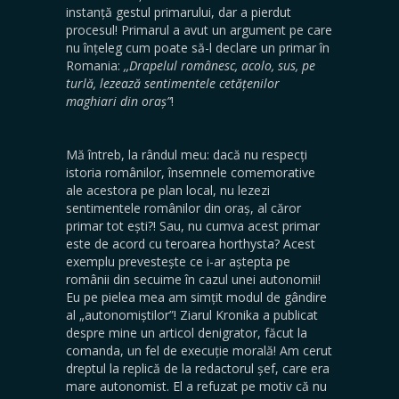
instanță gestul primarului, dar a pierdut
procesul! Primarul a avut un argument pe care
nu înțeleg cum poate să-l declare un primar în
Romania:
,,Drapelul românesc, acolo, sus, pe
turlă, lezează sentimentele cetățenilor
maghiari din oraș”
!
Mă întreb, la rândul meu: dacă nu respecți
istoria românilor, însemnele comemorative
ale acestora pe plan local, nu lezezi
sentimentele românilor din oraș, al căror
primar tot ești?! Sau, nu cumva acest primar
este de acord cu teroarea horthysta? Acest
exemplu prevestește ce i-ar aștepta pe
românii din secuime în cazul unei autonomii!
Eu pe pielea mea am simțit modul de gândire
al „autonomiștilor”! Ziarul Kronika a publicat
despre mine un articol denigrator, făcut la
comanda, un fel de execuție morală! Am cerut
dreptul la replică de la redactorul șef, care era
mare autonomist. El a refuzat pe motiv că nu