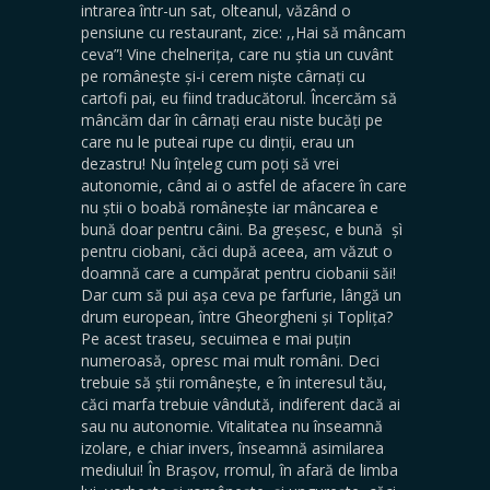
intrarea într-un sat, olteanul, văzând o
pensiune cu restaurant, zice: ,,Hai să mâncam
ceva”! Vine chelnerița, care nu știa un cuvânt
pe românește și-i cerem niște cârnați cu
cartofi pai, eu fiind traducătorul. Încercăm să
mâncăm dar în cârnați erau niste bucăți pe
care nu le puteai rupe cu dinții, erau un
dezastru! Nu înțeleg cum poți să vrei
autonomie, când ai o astfel de afacere în care
nu știi o boabă românește iar mâncarea e
bună doar pentru câini. Ba greșesc, e bună șì
pentru ciobani, căci după aceea, am văzut o
doamnă care a cumpărat pentru ciobanii săi!
Dar cum să pui așa ceva pe farfurie, lângă un
drum european, între Gheorgheni și Toplița?
Pe acest traseu, secuimea e mai puțin
numeroasă, opresc mai mult români. Deci
trebuie să știi românește, e în interesul tău,
căci marfa trebuie vândută, indiferent dacă ai
sau nu autonomie. Vitalitatea nu înseamnă
izolare, e chiar invers, înseamnă asimilarea
mediului! În Brașov, rromul, în afară de limba