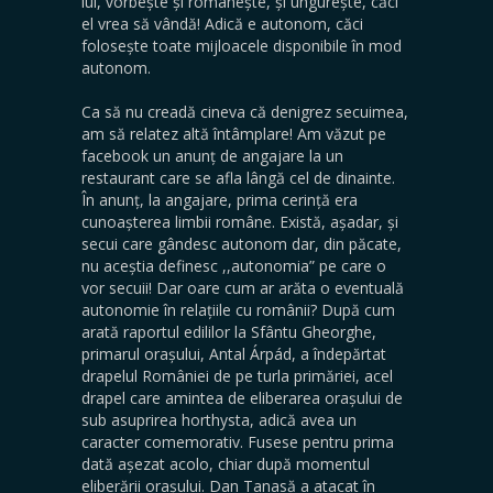
lui, vorbește și românește, și ungurește, căci
el vrea să vândă! Adică e autonom, căci
folosește toate mijloacele disponibile în mod
autonom.
Ca să nu creadă cineva că denigrez secuimea,
am să relatez altă întâmplare! Am văzut pe
facebook un anunț de angajare la un
restaurant care se afla lângă cel de dinainte.
În anunț, la angajare, prima cerință era
cunoașterea limbii române. Există, așadar, și
secui care gândesc autonom dar, din păcate,
nu aceștia definesc ,,autonomia” pe care o
vor secuii! Dar oare cum ar arăta o eventuală
autonomie în relațiile cu românii? După cum
arată raportul edililor la Sfântu Gheorghe,
primarul orașului, Antal Árpád, a îndepărtat
drapelul României de pe turla primăriei, acel
drapel care amintea de eliberarea orașului de
sub asuprirea horthysta, adică avea un
caracter comemorativ. Fusese pentru prima
dată așezat acolo, chiar după momentul
eliberării orașului. Dan Tanasă a atacat în