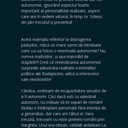
autonomie, ignorând aspectul foarte
important al personalității realizate, aspect
care are în vedere viitorul, în timp ce trăiesc
din plin trecutul și prezentul!
Acest exemplu referitor la distrugerea
pădurilor, ridică un mare semn de întrebare:
oare cui va folosi o eventuală autonomie? Nu
cumva mafioților, și așa imposibil de
stăpânit?! Cred că revendicarea autonomiei
surprinde adevărata realitate a intențiilor
politice ale Budapestei, adică a intereselor
sale revizioniste!
Cândva, vorbeam de incapacitatea secuilor de
a fi autonomi. Căci dacă ești cu adevărat
autonom, nu trebuie să te separi de români!
Redau o întâmplare personală fără intenția de
a generalize, dar care are tâlcul ei. Vara
trecută, treceam cu niște prieteni români prin
Harghita. Unul era oltean, celălalt ardelean! La