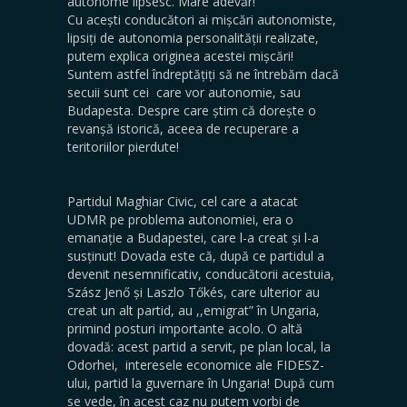
autonome lipsesc. Mare adevăr!
Cu acești conducători ai mișcări autonomiste,
lipsiți de autonomia personalității realizate,
putem explica originea acestei mișcări!
Suntem astfel îndreptățiți să ne întrebăm dacă
secuii sunt cei care vor autonomie, sau
Budapesta. Despre care știm că dorește o
revanșă istorică, aceea de recuperare a
teritoriilor pierdute!
Partidul Maghiar Civic, cel care a atacat
UDMR pe problema autonomiei, era o
emanație a Budapestei, care l-a creat și l-a
susținut! Dovada este că, după ce partidul a
devenit nesemnificativ, conducătorii acestuia,
Szász Jenő și Laszlo Tőkés, care ulterior au
creat un alt partid, au ,,emigrat” în Ungaria,
primind posturi importante acolo. O altă
dovadă: acest partid a servit, pe plan local, la
Odorhei, interesele economice ale FIDESZ-
ului, partid la guvernare în Ungaria! După cum
se vede, în acest caz nu putem vorbi de