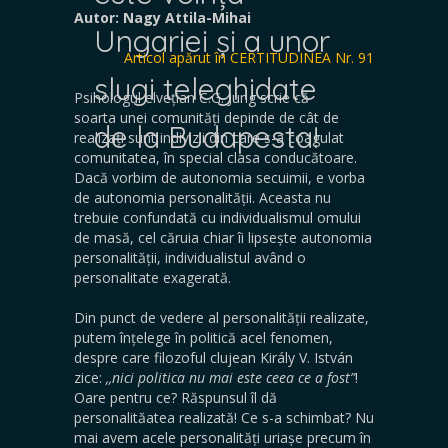
Autor: Nagy Attila-Mihai
Ungariei și a unor
Articol apărut în CERTITUDINEA Nr. 91
slugi teleghidate
Psihologul elvețian C.G. Jung scrie că
soarta unei comunități depinde de cât de
de la Budapesta!
realizați sunt indivizii din care s-a coagulat
comunitatea, în special clasa conducătoare.
Dacă vorbim de autonomia secuimii, e vorba
de autonomia personalității. Aceasta nu
trebuie confundată cu individualismul omului
de masă, cel căruia chiar îi lipsește autonomia
personalității, individualistul având o
personalitate exagerată.
Din punct de vedere al personalității realizate,
putem înțelege în politică acel fenomen,
despre care filozoful clujean Király V. István
zice:
,,nici politica nu mai este ceea ce a fost”
!
Oare pentru ce? Răspunsul îl dă
personalităatea realizată! Ce s-a schimbat? Nu
mai avem acele personalități uriașe precum în