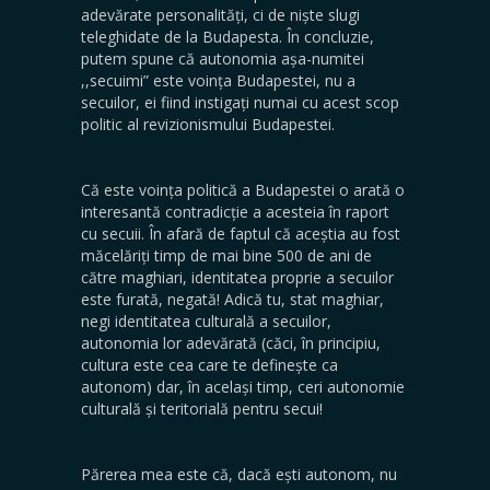
adevărate personalități, ci de niște slugi
teleghidate de la Budapesta. În concluzie,
putem spune că autonomia așa-numitei
,,secuimi” este voința Budapestei, nu a
secuilor, ei fiind instigați numai cu acest scop
politic al revizionismului Budapestei.
Că este voința politică a Budapestei o arată o
interesantă contradicție a acesteia în raport
cu secuii. În afară de faptul că aceștia au fost
măcelăriți timp de mai bine 500 de ani de
către maghiari, identitatea proprie a secuilor
este furată, negată! Adică tu, stat maghiar,
negi identitatea culturală a secuilor,
autonomia lor adevărată (căci, în principiu,
cultura este cea care te definește ca
autonom) dar, în același timp, ceri autonomie
culturală și teritorială pentru secui!
Părerea mea este că, dacă ești autonom, nu