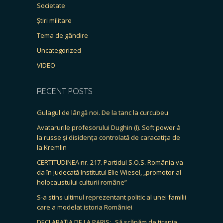
Societate
Știri militare
Tema de gândire
Uncategorized
VIDEO
RECENT POSTS
Gulagul de lângă noi. De la tanc la curcubeu
Avatarurile profesorului Dughin (I). Soft power à
la russe și disidența controlată de caracatița de
la Kremlin
CERTITUDINEA nr. 217. Partidul S.O.S. România va
da în judecată Institutul Elie Wiesel, „promotor al
holocaustului culturii române”
S-a stins ultimul reprezentant politic al unei familii
care a modelat istoria României
DECLARAȚIA DE LA PARIS: „Să scăpăm de tirania