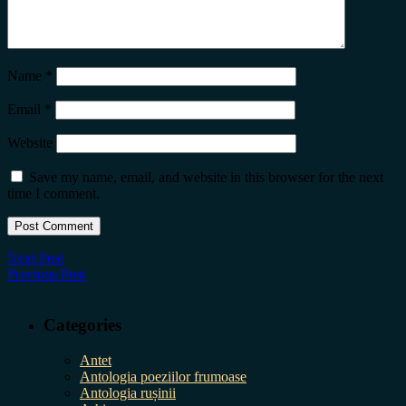
Name
*
Email
*
Website
Save my name, email, and website in this browser for the next
time I comment.
Next Post
Previous Post
Categories
Antet
Antologia poeziilor frumoase
Antologia rușinii