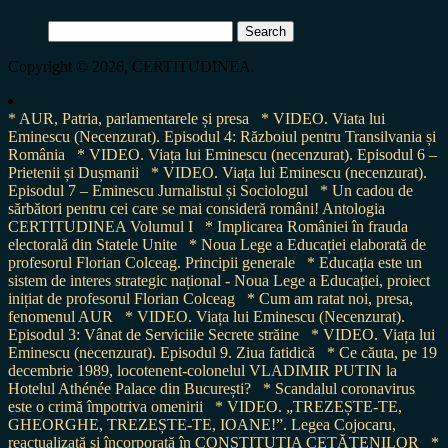
Search
for:
Copyright © 2026, CERTITUDINEA.
* AUR, Patria, parlamentarele și presa
* VIDEO. Viata lui
Eminescu (Necenzurat). Episodul 4: Războiul pentru Transilvania și
România
* VIDEO. Viața lui Eminescu (necenzurat). Episodul 6 –
Prietenii și Dușmanii
* VIDEO. Viața lui Eminescu (necenzurat).
Episodul 7 – Eminescu Jurnalistul și Sociologul
* Un cadou de
sărbători pentru cei care se mai consideră români! Antologia
CERTITUDINEA Volumul I
* Implicarea României în frauda
electorală din Statele Unite
* Noua Lege a Educației elaborată de
profesorul Florian Colceag. Principii generale
* Educația este un
sistem de interes strategic național - Noua Lege a Educației, proiect
inițiat de profesorul Florian Colceag
* Cum am ratat noi, presa,
fenomenul AUR
* VIDEO. Viața lui Eminescu (Necenzurat).
Episodul 3: Vânat de Serviciile Secrete străine
* VIDEO. Viața lui
Eminescu (necenzurat). Episodul 9. Ziua fatidică
* Ce căuta, pe 19
decembrie 1989, locotenent-colonelul VLADIMIR PUTIN la
Hotelul Athénée Palace din București?
* Scandalul coronavirus
este o crimă împotriva omenirii
* VIDEO. „TREZEȘTE-TE,
GHEORGHE, TREZEȘTE-TE, IOANE!”. Legea Cojocaru,
reactualizată și încorporată în CONSTITUȚIA CETĂȚENILOR
*