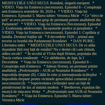
MEDITAȚIILE UNUI SECUI. Românii, singurii europeni
*
VIDEO. Viața lui Eminescu (necenzurat). Episodul 8 – Conspirația
anti-Eminescu noiembrie 30, 2020 a
* VIDEO. Viața lui
Eminescu. Episodul 5. Marea iubire: Veronica Micle
* Ce "efect de
țară" ar avea prezența unui grup de premianți printre analfabeții din
Parlament?
* VIDEO. Viața lui Eminescu (Necenzurat). Episodul
2. Exuberanța adolescenței. Începuturile poetice și jurnalistice
*
VIDEO. Viața lui Eminescu (necenzurat). Episodul 1: Copilăria și
familia. Destinul fraților săi
* 8 decembrie 1920 – primul atac
terorist cu bombă din Parlamentul României
* DAN PURIC.
Libertatea milei
* MEDITAȚIILE UNUI SECUI. De ce atâta
dușmănie fără rost față de români? Nu e destul cât i-am chinuit,
atâtea secole?
* În secolul al VI-lea după Hristos, populația din
Tracia vorbea românește
* Ce sărbătorim, de fapt, la 1
Decembrie
* Viața lui Eminescu (necenzurat). Episodul 8 –
Conspirația anti-Eminescu
* Iuliean Horneț, un premiant printre
analfabeți. „Profesioniștii – AUR-ul Neamului Românesc”
*
Imposibila dreptate (II). Călăii în robe și internaționala ticăloșilor
*
Imposibila dreptate pentru victimele genocidului comunist și
neocomunist (I)
* Superioritatea civilizației unui sat față de
primitivismul de lux al statului modern
* Beethoven, expulzat din
muzică de mișcarea Woke
* „Profesioniștii sunt AUR-ul Neamului
Românesc”
* Viața lui Eminescu. Episodul 5. Marea iubire:
Veronica Micle
Powered by
WordPress
. Blackoot design by
Iceable Themes
.