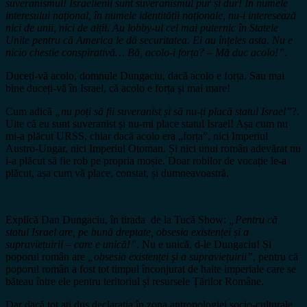
suveranismul! Israelienii sunt suveranismul pur și dur! În numele
interesului național, în numele identității naționale, nu-i interesează
nici de unii, nici de alții. Au lobby-ul cel mai puternic în Statele
Unite pentru că America le dă securitatea. Ei au înțeles asta. Nu e
nicio chestie conspirativă… Bă, acolo-i forța? – Mă duc acolo!”
.
Duceți-vă acolo, domnule Dungaciu, dacă acolo e forța. Sau mai
bine duceți-vă în Israel, că acolo e forța și mai mare!
Cum adică
„nu poți să fii suveranist și să nu-ți placă statul Israel”
?.
Uite că eu sunt suveranist și nu-mi place statul Israel! Așa cum nu
mi-a plăcut URSS, chiar dacă acolo era „forța”, nici Imperiul
Austro-Ungar, nici Imperiul Otoman. Și nici unui român adevărat nu
i-a plăcut să fie rob pe propria moșie. Doar robilor de vocație le-a
plăcut, așa cum vă place, constat, și dumneavoastră.
Explică Dan Dungaciu, în tirada de la Tucă Show:
„Pentru că
statul Israel are, pe bună dreptate, obsesia existenței și a
supraviețuirii – care e unică!”
. Nu e unică, d-le Dungaciu! Și
poporul român are
„obsesia existenței și a supraviețuirii”
, pentru că
poporul român a fost tot timpul înconjurat de haite imperiale care se
băteau între ele pentru teritoriul și resursele Țărilor Române.
Dar dacă tot ați dus declarația în zona antropologiei socio-culturale,