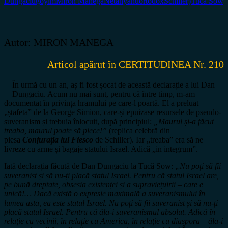
Dungaciu
goyim
Miron Manega
Netanyahu
ortodox
Schiller)
Tucă Sow
Autor: MIRON MANEGA
Articol apărut în CERTITUDINEA Nr. 210
În urmă cu un an, aș fi fost șocat de această declarație a lui Dan
Dungaciu. Acum nu mai sunt, pentru că între timp, m-am
documentat în privința hramului pe care-l poartă. El a preluat
„ștafeta” de la George Simion, care-și epuizase resursele de pseudo-
suveranism și trebuia înlocuit, după principiul:
„Maurul și-a făcut
treaba, maurul poate să plece!”
(replica celebră din
piesa
Conjurația lui Fiesco
de Schiller). Iar „treaba” era să ne
livreze cu arme și bagaje statului Israel. Adică „in integrum”.
Iată declarația făcută de Dan Dungaciu la Tucă Sow:
„Nu poți să fii
suveranist și să nu-ți placă statul Israel. Pentru că statul Israel are,
pe bună dreptate, obsesia existenței și a supraviețuirii – care e
unică!… Dacă există o expresie maximală a suveranismului în
lumea asta, ea este statul Israel. Nu poți să fii suveranist și să nu-ți
placă statul Israel. Pentru că ăla-i suveranismul absolut. Adică în
relație cu vecinii, în relație cu America, în relație cu diaspora – ăla-i