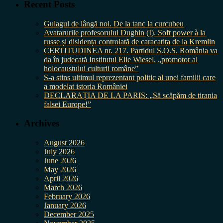
Recent Posts
Gulagul de lângă noi. De la tanc la curcubeu
Avatarurile profesorului Dughin (I). Soft power à la
russe și disidența controlată de caracatița de la Kremlin
CERTITUDINEA nr. 217. Partidul S.O.S. România va
da în judecată Institutul Elie Wiesel, „promotor al
holocaustului culturii române”
S-a stins ultimul reprezentant politic al unei familii care
a modelat istoria României
DECLARAȚIA DE LA PARIS: „Să scăpăm de tirania
falsei Europe!”
Archives
August 2026
July 2026
June 2026
May 2026
April 2026
March 2026
February 2026
January 2026
December 2025