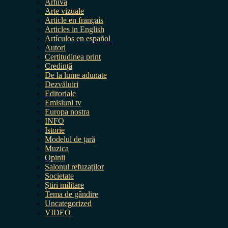
Arhiva
Arte vizuale
Article en français
Articles in English
Artículos en español
Autori
Certitudinea print
Credință
De la lume adunate
Dezvăluiri
Editoriale
Emisiuni tv
Europa nostra
INFO
Istorie
Modelul de țară
Muzica
Opinii
Salonul refuzaților
Societate
Știri militare
Tema de gândire
Uncategorized
VIDEO