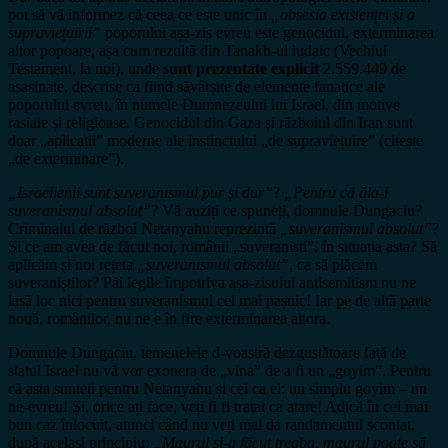
pot să vă informez că ceea ce este unic în
„obsesia existenței și a
supraviețuirii”
poporului așa-zis evreu este genocidul, exterminarea
altor popoare, așa cum rezultă din Tanakh-ul iudaic (Vechiul
Testament, la noi), unde
sunt prezentate explicit
2.559.449 de
asasinate, descrise ca fiind săvârșite de elemente fanatice ale
poporului evreu, în numele Dumnezeului lui Israel, din motive
rasiale și religioase. Genocidul din Gaza și războiul din Iran sunt
doar „aplicații” moderne ale instinctului „de supraviețuire” (citește
„de exterminare”).
„Israelienii sunt suveranismul pur și dur”
?
„Pentru că ăla-i
suveranismul absolut”
? Vă auziți ce spuneți, domnule Dungaciu?
Criminalul de război Netanyahu reprezintă
„suveranismul absolut”
?
Și ce am avea de făcut noi, românii „suveraniști”, în situația asta? Să
aplicăm și noi rețeta
„suveranismul absolut”
, ca să plăcem
suveraniștilor? Păi legile împotriva așa-zisului antisemitism nu ne
lasă loc nici pentru suveranismul cel mai pașnic! Iar pe de altă parte
nouă, românilor, nu ne e în fire exterminarea altora.
Domnule Dungaciu, temenelele d-voastră dezgustătoare față de
statul Israel nu vă vor exonera de „vina” de a fi un „goyim”. Pentru
că asta sunteți pentru Netanyahu și cei ca el: un simplu goyim – un
ne-evreu! Și, orice ați face, veți fi fi tratat ca atare! Adică în cel mai
bun caz înlocuit, atunci când nu veți mai da randamentul scontat,
după același principiu:
„Maurul și-a făcut treaba, maurul poate să