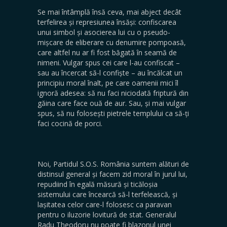
Se mai întâmplă însă ceva, mai abject decât
terfelirea și represiunea însăși: confiscarea
unui simbol și asocierea lui cu o pseudo-
mișcare de eliberare cu denumire pompoasă,
care altfel nu ar fi fost băgată în seamă de
nimeni. Vulgar spus cei care l-au confiscat –
sau au încercat să-l confiște – au încălcat un
principiu moral înalt, pe care oamenii mici îl
ignoră adesea: să nu faci niciodată friptură din
găina care face ouă de aur. Sau, și mai vulgar
spus, să nu folosești pietrele templului ca să-ți
faci cocină de porci.
Noi, Partidul S.O.S. România suntem alături de
distinsul general și facem zid moral în jurul lui,
repudiind în egală măsură și ticăloșia
sistemului care încearcă să-l terfelească, și
lașitatea celor care-l folosesc ca paravan
pentru o iluzorie lovitură de stat. Generalul
Radu Theodoru nu poate fi blazonul unei