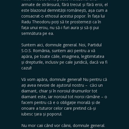
armate de strânsură, fără trecut și fără eroi, el
este blazonul demnității românești, așa cum a
consacrat-o ethosul acestui popor. În fața lui
Radu Theodoru poți să te prosternezi ca în
fața unui erou, nu să-i furi aura și să-ți pui
semnătura pe ea.
Suntem aici, domnule general. Noi, Partidul
S.O.S. România, suntem aici pentru a vă
apăra, pe toate căile, imaginea, legitimitatea
și drepturile, inclusiv pe cale juridică, dacă va fi
cazul!
Vă vom apăra, domnule general! Nu pentru că
ați avea nevoie de ajutorul nostru – căci un
diamant, chiar și în noroiul drumurilor tot
diamant este, iar noroiul tot noroi rămâne – o
facem pentru că e o obligație morală și de
onoare a tuturor celor care pretind că-și
iubesc țara și poporul.
Nu mor caii când vor câinii, domnule general.