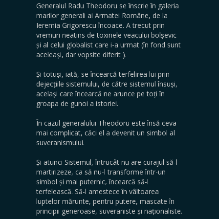
Generalul Radu Theodoru se înscrie în galeria
marilor generali ai Armatei Române, de la
Ieremia Grigorescu încoace. A trecut prin
vremuri neatins de toxinele veacului bolșevic
și al celui globalist care i-a urmat (în fond sunt
aceleași, dar vopsite diferit ).
Și totuși, iată, se încearcă terfelirea lui prin
dejecțiile sistemului, de către sistemul însuși,
același care încearcă ne arunce pe toți în
groapa de gunoi a istoriei.
În cazul generalului Theodoru este însă ceva
mai complicat, căci el a devenit un simbol al
suveranismului.
Și atunci Sistemul, întrucât nu are curajul să-l
martirizeze, ca să nu-l transforme într-un
simbol și mai puternic, încearcă să-l
terfelească. Să-l amestece în vâltoarea
luptelor mărunte, pentru putere, mascate în
principii generoase, suveraniste și naționaliste.