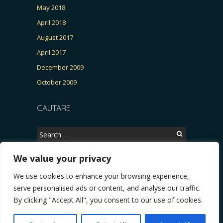
May 2018
April 2018
August 2017
April 2017
December 2009
October 2009
CAUTARE
Search
for:
We value your privacy
We use cookies to enhance your browsing experience,
Copyright © 2026, CERTITUDINEA.
serve personalised ads or content, and analyse our traffic.
Patria, parlamentarele și presa
* VIDEO. Viata lui Eminescu (Necenzurat). Episodul 
By clicking "Accept All", you consent to our use of cookies.
Powered by
WordPress
. Blackoot design by
Iceable
Themes
.