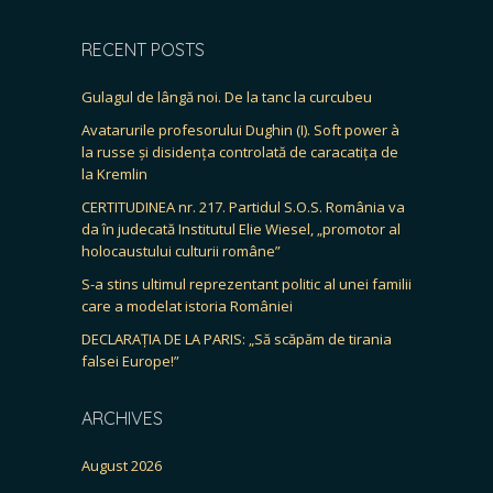
RECENT POSTS
Gulagul de lângă noi. De la tanc la curcubeu
Avatarurile profesorului Dughin (I). Soft power à
la russe și disidența controlată de caracatița de
la Kremlin
CERTITUDINEA nr. 217. Partidul S.O.S. România va
da în judecată Institutul Elie Wiesel, „promotor al
holocaustului culturii române”
S-a stins ultimul reprezentant politic al unei familii
care a modelat istoria României
DECLARAȚIA DE LA PARIS: „Să scăpăm de tirania
falsei Europe!”
ARCHIVES
August 2026