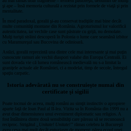
au mai rămas doar fragmente – termeni păstoreşti, denumiri de munţi
şi ape – însă memoria culturală a rezistat prin formele de viaţă şi prin
mentalitate.
În mod paradoxal, goralii şi-au conservat tradiţiile mai bine decât
multe comunităţi montane din România. Agroturismul lor valorifică
autenticitatea, iar vechile case sunt păstrate cu grijă, nu demolate.
Mulţi turişti străini descoperă în Polonia o lume care seamănă izbitor
cu Maramureşul sau Bucovina de odinioară.
Astăzi, goralii reprezintă una dintre cele mai interesante şi mai puţin
cunoscute ramuri ale vechii diaspori valahe din Europa Centrală. Ei
sunt dovada vie că lumea românească medievală nu s-a limitat la
graniţele actuale ale României, ci a modelat, timp de secole, întregul
spaţiu carpatic.
Istoria adevărată nu se construieşte numai din
certificate şi sigilii
Poate tocmai de aceea, mulţi români au simţit instinctiv o apropiere
aparte faţă de Ioan Paul al II-lea. Vizita sa în România din 1999 nu a
avut doar dimensiunea unui eveniment diplomatic sau religios. A
fost întâlnirea dintre două sensibilităţi care păreau să se recunoască
reciproc. Strigătul
„Unitate! Unitate!”
rămas celebru la Bucureşti
avea ceva mai mult decât entuziasm de moment: părea ecoul unei