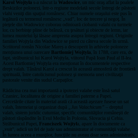
Karol Wojtyła
s-a născut la
Wadowice
, un mic oraş aflat la poalele
Beskizilor polonezi, într-o regiune modelată secole întregi de păstorii
vlahi veniţi din spaţiul românesc. Chiar numele oraşului este pus în
legătură cu termenul românesc „vad”, loc de trecere şi negoţ. În
pieţele din Wadowice coborau odinioară ciobanii valahi cu turmele
lor, cu berbinţe pline de brânză, cu ţesături şi obiecte de lemn, iar
lumea muntelui îşi lăsase amprenta asupra întregii regiuni. Originile
familiei Wojtyla din Wadowice se pierd cu câteva secole în urmă.
Scriitorul român Nicolae Mareș a descoperit în arhivele poloneze
mențiunea unui oarecare
Bartlomiej Wojtyla
, în 1788, care era, de
fapt, străbunicul lui Karol Wojtyla, viitorul Papă Ioan Paul al II-lea.
Acest Bartlomiej Wojtyla era menționat în documentele respective
drept valah. Tânărul Karol a crescut în această atmosferă de frontieră
spirituală, între catolicismul polonez şi memoria unei civilizaţii
pastorale venite din sudul Carpaţilor.
Rădăcina cea mai importantă a ipotezei valahe este însă satul
Czaniec, localitatea de origine a familiei paterne a Papei.
Cercetările citate în material arată că această aşezare fusese un sat
valah, întemeiat şi organizat după
„Jus Valachicum”
– dreptul
valah, sistem juridic cutumiar, specific comunităţilor româneşti de
păstori răspândite în Evul Mediu în Polonia, Slovacia şi Cehia.
Străbunicul Papei,
Franciszek Wojtył
a, apare în documente ca
„vuit”, adică un fel de jude sau administrator al comunităţii valahe.
În lumea aceea a munţilor, funcţiile nu aveau doar sens administrativ,