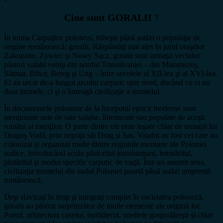
Cine sunt GORALII
?
În inima Carpaţilor polonezi, trăieşte până astăzi o populaţie de
origine românească: goralii. Răspândiţi mai ales în jurul oraşelor
Zakopane, Zywiec şi Nowy Sącz, goralii sunt urmaşii vechilor
păstori valahi veniţi din nordul Transilvaniei – din Maramureş,
Sătmar, Bihor, Bereg şi Ung – între secolele al XII-lea şi al XVI-lea.
Ei au urcat de-a lungul arcului carpatic spre nord, ducând cu ei nu
doar turmele, ci şi o întreagă civilizaţie a muntelui.
În documentele poloneze de la începutul epocii moderne sunt
menţionate sute de sate valahe, întemeiate sau populate de aceşti
români ai munţilor. O parte dintre ele erau legate chiar de urmaşii lui
Dragoş Vodă, prin nepoţii săi Drag şi Sas. Valahii au fost cei care au
colonizat şi organizat multe dintre regiunile montane ale Poloniei
sudice, introducând acolo păstoritul transhumant, lemnăritul,
plutăritul şi modul specific carpatic de viaţă. Într-un anumit sens,
civilizaţia muntelui din sudul Poloniei poartă până astăzi amprentă
românească.
Deşi slavizaţi în timp şi integraţi complet în societatea poloneză,
goralii au păstrat surprinzător de multe elemente ale originii lor.
Portul, arhitectura caselor, mobilierul, uneltele gospodăreşti şi chiar