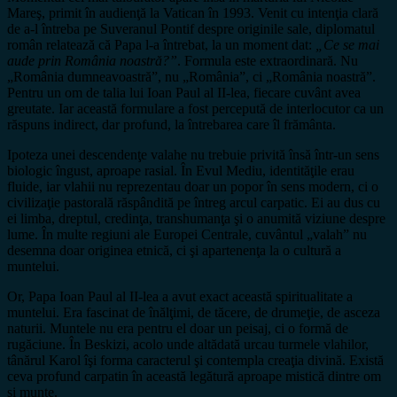
Mareş, primit în audienţă la Vatican în 1993. Venit cu intenţia clară
de a-l întreba pe Suveranul Pontif despre originile sale, diplomatul
român relatează că Papa l-a întrebat, la un moment dat:
„Ce se mai
aude prin România noastră?”
. Formula este extraordinară. Nu
„România dumneavoastră”, nu „România”, ci „România noastră”.
Pentru un om de talia lui Ioan Paul al II-lea, fiecare cuvânt avea
greutate. Iar această formulare a fost percepută de interlocutor ca un
răspuns indirect, dar profund, la întrebarea care îl frământa.
Ipoteza unei descendenţe valahe nu trebuie privită însă într-un sens
biologic îngust, aproape rasial. În Evul Mediu, identităţile erau
fluide, iar vlahii nu reprezentau doar un popor în sens modern, ci o
civilizaţie pastorală răspândită pe întreg arcul carpatic. Ei au dus cu
ei limba, dreptul, credinţa, transhumanţa şi o anumită viziune despre
lume. În multe regiuni ale Europei Centrale, cuvântul „valah” nu
desemna doar originea etnică, ci şi apartenenţa la o cultură a
muntelui.
Or, Papa Ioan Paul al II-lea a avut exact această spiritualitate a
muntelui. Era fascinat de înălţimi, de tăcere, de drumeţie, de asceza
naturii. Muntele nu era pentru el doar un peisaj, ci o formă de
rugăciune. În Beskizi, acolo unde altădată urcau turmele vlahilor,
tânărul Karol îşi forma caracterul şi contempla creaţia divină. Există
ceva profund carpatin în această legătură aproape mistică dintre om
şi munte.