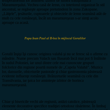
temperamentul lor amintesc izbitor de lumea tradiţională a
Maramureşului. Vechea casă de lemn, cu interiorul organizat în stil
ancestral, se regăseşte aproape pretutindeni în zona Zakopane.
„Lăiţele”, ţesăturile, cuptoarele şi obiectele de lemn seamănă atât de
mult cu cele româneşti, încât un maramureşean s-ar simţi acolo
aproape ca acasă.
Papa Ioan Paul al II-lea în mijlocul Goralilor
Goralii înşişi îşi cunosc originea valahă şi nu se feresc să o afirme cu
mândrie. Nume precum Valach sau Basarab încă mai pot fi întâlnite
în sudul Poloniei, iar unul dintre cele mai cunoscute grupuri
folclorice din regiune poartă numele de „Capela Valahă”. Muzica
lor, dansurile, obiceiurile pastorale şi chiar gastronomia păstrează
evidente influenţe româneşti. Brânzeturile seamănă cu cele din
Transilvania, iar ţuica lor aminteşte izbitor de horinca
maramureşeană.
Chiar şi bisericile vechi ale regiunii, astăzi catolice, păstrează
elemente decorative specifice tradiţiei ortodoxe răsăritene. În limbaj