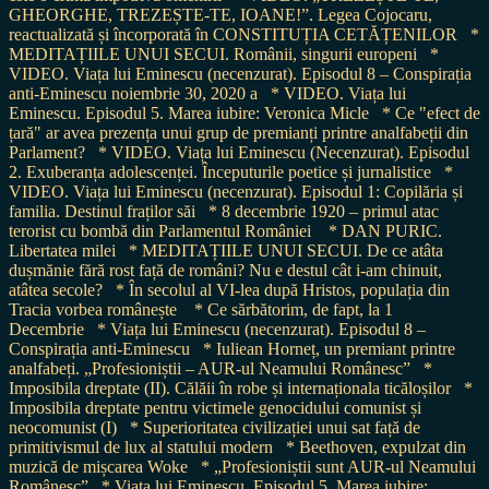
GHEORGHE, TREZEȘTE-TE, IOANE!”. Legea Cojocaru,
reactualizată și încorporată în CONSTITUȚIA CETĂȚENILOR
*
MEDITAȚIILE UNUI SECUI. Românii, singurii europeni
*
VIDEO. Viața lui Eminescu (necenzurat). Episodul 8 – Conspirația
anti-Eminescu noiembrie 30, 2020 a
* VIDEO. Viața lui
Eminescu. Episodul 5. Marea iubire: Veronica Micle
* Ce "efect de
țară" ar avea prezența unui grup de premianți printre analfabeții din
Parlament?
* VIDEO. Viața lui Eminescu (Necenzurat). Episodul
2. Exuberanța adolescenței. Începuturile poetice și jurnalistice
*
VIDEO. Viața lui Eminescu (necenzurat). Episodul 1: Copilăria și
familia. Destinul fraților săi
* 8 decembrie 1920 – primul atac
terorist cu bombă din Parlamentul României
* DAN PURIC.
Libertatea milei
* MEDITAȚIILE UNUI SECUI. De ce atâta
dușmănie fără rost față de români? Nu e destul cât i-am chinuit,
atâtea secole?
* În secolul al VI-lea după Hristos, populația din
Tracia vorbea românește
* Ce sărbătorim, de fapt, la 1
Decembrie
* Viața lui Eminescu (necenzurat). Episodul 8 –
Conspirația anti-Eminescu
* Iuliean Horneț, un premiant printre
analfabeți. „Profesioniștii – AUR-ul Neamului Românesc”
*
Imposibila dreptate (II). Călăii în robe și internaționala ticăloșilor
*
Imposibila dreptate pentru victimele genocidului comunist și
neocomunist (I)
* Superioritatea civilizației unui sat față de
primitivismul de lux al statului modern
* Beethoven, expulzat din
muzică de mișcarea Woke
* „Profesioniștii sunt AUR-ul Neamului
Românesc”
* Viața lui Eminescu. Episodul 5. Marea iubire: