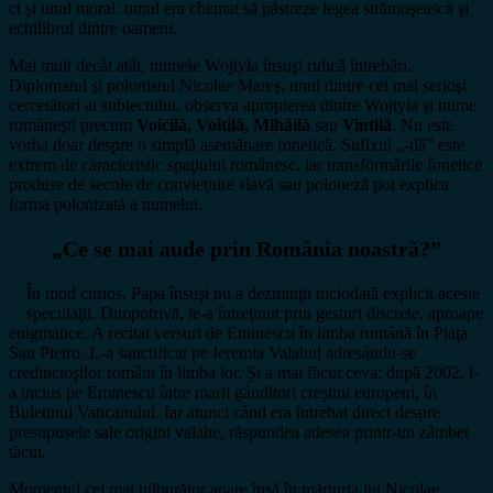
ci şi unul moral: omul era chemat să păstreze legea strămoşească şi
echilibrul dintre oameni.
Mai mult decât atât, numele Wojtyła însuşi ridică întrebări.
Diplomatul şi polonistul Nicolae Mareş, unul dintre cei mai serioşi
cercetători ai subiectului, observa apropierea dintre Wojtyła şi nume
româneşti precum
Voicilă, Voitilă, Mihăilă
sau
Vintilă
. Nu este
vorba doar despre o simplă asemănare fonetică. Sufixul „-ilă” este
extrem de caracteristic spaţiului românesc, iar transformările fonetice
produse de secole de convieţuire slavă sau poloneză pot explica
forma polonizată a numelui.
„Ce se mai aude prin România noastră?”
În mod curios, Papa însuşi nu a dezminţit niciodată explicit aceste
speculaţii. Dimpotrivă, le-a întreţinut prin gesturi discrete, aproape
enigmatice. A recitat versuri de Eminescu în limba română în Piaţa
San Pietro. L-a sanctificat pe Ieremia Valahul adresându-se
credincioşilor români în limba lor. Și a mai făcut ceva: după 2002, l-
a inclus pe Eminescu între marii gânditori creştini europeni, în
Buletinul Vaticanului. Iar atunci când era întrebat direct despre
presupusele sale origini valahe, răspundea adesea printr-un zâmbet
tăcut.
Momentul cel mai tulburător apare însă în mărturia lui Nicolae