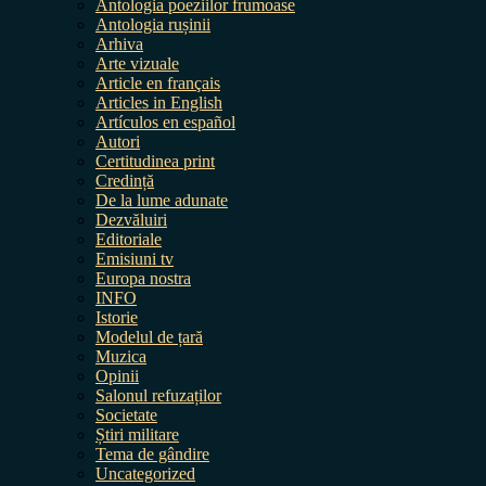
Antologia poeziilor frumoase
Antologia rușinii
Arhiva
Arte vizuale
Article en français
Articles in English
Artículos en español
Autori
Certitudinea print
Credință
De la lume adunate
Dezvăluiri
Editoriale
Emisiuni tv
Europa nostra
INFO
Istorie
Modelul de țară
Muzica
Opinii
Salonul refuzaților
Societate
Știri militare
Tema de gândire
Uncategorized