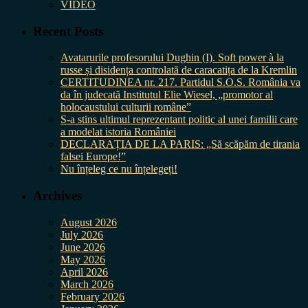
VIDEO
Recent Posts
Avatarurile profesorului Dughin (I). Soft power à la
russe și disidența controlată de caracatița de la Kremlin
CERTITUDINEA nr. 217. Partidul S.O.S. România va
da în judecată Institutul Elie Wiesel, „promotor al
holocaustului culturii române”
S-a stins ultimul reprezentant politic al unei familii care
a modelat istoria României
DECLARAȚIA DE LA PARIS: „Să scăpăm de tirania
falsei Europe!”
Nu înțeleg ce nu înțelegeți!
Archives
August 2026
July 2026
June 2026
May 2026
April 2026
March 2026
February 2026