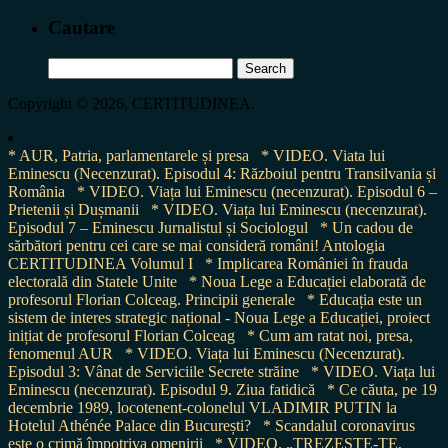
Cautare
Search
for:
Copyright © 2026, CERTITUDINEA.
* AUR, Patria, parlamentarele și presa
* VIDEO. Viata lui
Eminescu (Necenzurat). Episodul 4: Războiul pentru Transilvania și
România
* VIDEO. Viața lui Eminescu (necenzurat). Episodul 6 –
Prietenii și Dușmanii
* VIDEO. Viața lui Eminescu (necenzurat).
Episodul 7 – Eminescu Jurnalistul și Sociologul
* Un cadou de
sărbători pentru cei care se mai consideră români! Antologia
CERTITUDINEA Volumul I
* Implicarea României în frauda
electorală din Statele Unite
* Noua Lege a Educației elaborată de
profesorul Florian Colceag. Principii generale
* Educația este un
sistem de interes strategic național - Noua Lege a Educației, proiect
inițiat de profesorul Florian Colceag
* Cum am ratat noi, presa,
fenomenul AUR
* VIDEO. Viața lui Eminescu (Necenzurat).
Episodul 3: Vânat de Serviciile Secrete străine
* VIDEO. Viața lui
Eminescu (necenzurat). Episodul 9. Ziua fatidică
* Ce căuta, pe 19
decembrie 1989, locotenent-colonelul VLADIMIR PUTIN la
Hotelul Athénée Palace din București?
* Scandalul coronavirus
este o crimă împotriva omenirii
* VIDEO. „TREZEȘTE-TE,