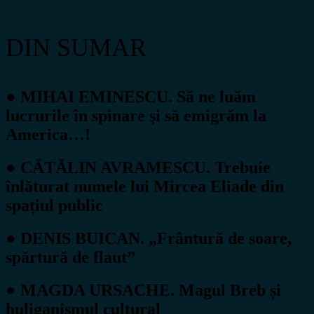
DIN SUMAR
● MIHAI EMINESCU. Să ne luăm
lucrurile în spinare şi să emigrăm la
America…!
● CĂTĂLIN AVRAMESCU. Trebuie
înlăturat numele lui Mircea Eliade din
spațiul public
● DENIS BUICAN. „Frântură de soare,
spărtură de flaut”
● MAGDA URSACHE. Magul Breb și
huliganismul cultural