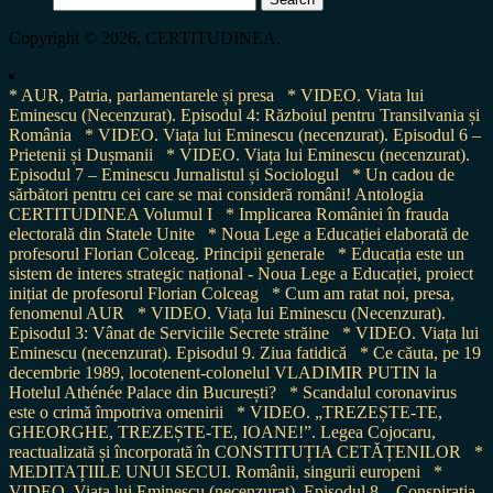
for:
Copyright © 2026, CERTITUDINEA.
* AUR, Patria, parlamentarele și presa
* VIDEO. Viata lui
Eminescu (Necenzurat). Episodul 4: Războiul pentru Transilvania și
România
* VIDEO. Viața lui Eminescu (necenzurat). Episodul 6 –
Prietenii și Dușmanii
* VIDEO. Viața lui Eminescu (necenzurat).
Episodul 7 – Eminescu Jurnalistul și Sociologul
* Un cadou de
sărbători pentru cei care se mai consideră români! Antologia
CERTITUDINEA Volumul I
* Implicarea României în frauda
electorală din Statele Unite
* Noua Lege a Educației elaborată de
profesorul Florian Colceag. Principii generale
* Educația este un
sistem de interes strategic național - Noua Lege a Educației, proiect
inițiat de profesorul Florian Colceag
* Cum am ratat noi, presa,
fenomenul AUR
* VIDEO. Viața lui Eminescu (Necenzurat).
Episodul 3: Vânat de Serviciile Secrete străine
* VIDEO. Viața lui
Eminescu (necenzurat). Episodul 9. Ziua fatidică
* Ce căuta, pe 19
decembrie 1989, locotenent-colonelul VLADIMIR PUTIN la
Hotelul Athénée Palace din București?
* Scandalul coronavirus
este o crimă împotriva omenirii
* VIDEO. „TREZEȘTE-TE,
GHEORGHE, TREZEȘTE-TE, IOANE!”. Legea Cojocaru,
reactualizată și încorporată în CONSTITUȚIA CETĂȚENILOR
*
MEDITAȚIILE UNUI SECUI. Românii, singurii europeni
*
VIDEO. Viața lui Eminescu (necenzurat). Episodul 8 – Conspirația