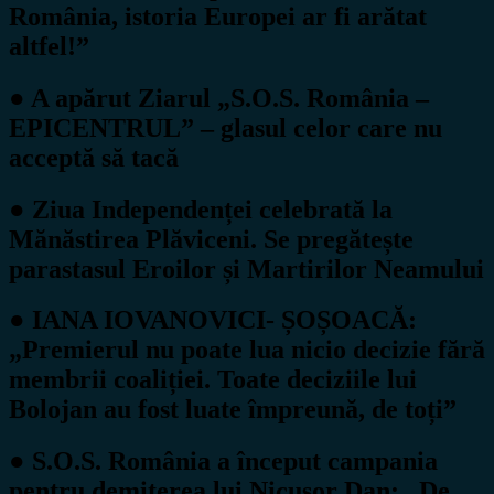
România, istoria Europei ar fi arătat
altfel!”
● A apărut Ziarul
„S.O.S. România –
EPICENTRUL”
– glasul celor care nu
acceptă să tacă
● Ziua Independenței celebrată la
Mănăstirea Plăviceni. Se pregătește
parastasul Eroilor și Martirilor Neamului
● IANA IOVANOVICI- ȘOȘOACĂ:
„Premierul nu poate lua nicio decizie fără
membrii coaliției. Toate deciziile lui
Bolojan au fost luate împreună, de toți”
● S.O.S. România a început campania
pentru demiterea lui Nicușor Dan: „De