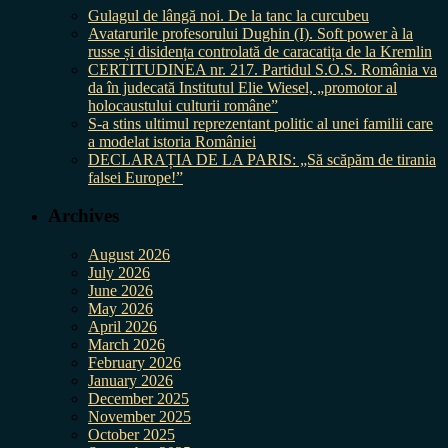
Gulagul de lângă noi. De la tanc la curcubeu
Avatarurile profesorului Dughin (I). Soft power à la
russe și disidența controlată de caracatița de la Kremlin
CERTITUDINEA nr. 217. Partidul S.O.S. România va
da în judecată Institutul Elie Wiesel, „promotor al
holocaustului culturii române”
S-a stins ultimul reprezentant politic al unei familii care
a modelat istoria României
DECLARAȚIA DE LA PARIS: „Să scăpăm de tirania
falsei Europe!”
Archives
August 2026
July 2026
June 2026
May 2026
April 2026
March 2026
February 2026
January 2026
December 2025
November 2025
October 2025