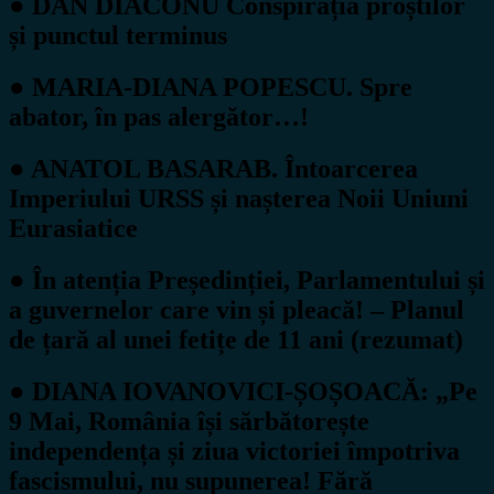
● DAN DIACONU Conspirația proștilor
și punctul terminus
● MARIA-DIANA POPESCU. Spre
abator, în pas alergător…!
● ANATOL BASARAB. Întoarcerea
Imperiului URSS și nașterea Noii Uniuni
Eurasiatice
● În atenția Președinției, Parlamentului și
a guvernelor care vin și pleacă! – Planul
de țară al unei fetițe de 11 ani (rezumat)
● DIANA IOVANOVICI-ȘOȘOACĂ: „Pe
9 Mai, România își sărbătorește
independența și ziua victoriei împotriva
fascismului, nu supunerea! Fără