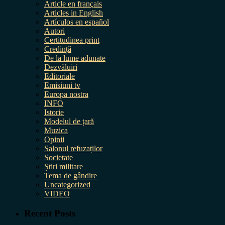
Article en français
Articles in English
Artículos en español
Autori
Certitudinea print
Credință
De la lume adunate
Dezvăluiri
Editoriale
Emisiuni tv
Europa nostra
INFO
Istorie
Modelul de țară
Muzica
Opinii
Salonul refuzaților
Societate
Știri militare
Tema de gândire
Uncategorized
VIDEO
Recent Posts