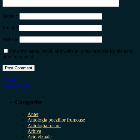
Name
*
Email
*
Website
Save my name, email, and website in this browser for the next
time I comment.
Next Post
Previous Post
Categories
Antet
Antologia poeziilor frumoase
Antologia rușinii
Arhiva
Arte vizuale