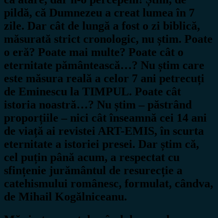
pildă, că Dumnezeu a creat lumea în 7
zile. Dar cât de lungă a fost o zi biblică,
măsurată strict cronologic, nu știm. Poate
o eră? Poate mai multe? Poate cât o
eternitate pământească…? Nu știm care
este măsura reală a celor 7 ani petrecuți
de Eminescu la TIMPUL. Poate cât
istoria noastră…? Nu știm – păstrând
proporțiile – nici cât înseamnă cei 14 ani
de viață ai revistei ART-EMIS, în scurta
eternitate a istoriei presei. Dar știm că,
cel puțin până acum, a respectat cu
sfințenie jurământul de resurecție a
catehismului românesc, formulat, cândva,
de Mihail Kogălniceanu.