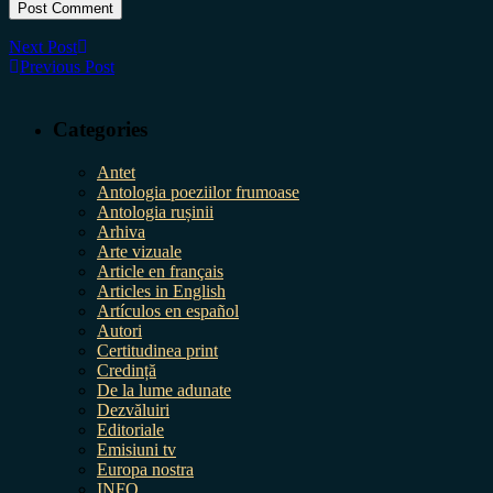
Next Post
Previous Post
Categories
Antet
Antologia poeziilor frumoase
Antologia rușinii
Arhiva
Arte vizuale
Article en français
Articles in English
Artículos en español
Autori
Certitudinea print
Credință
De la lume adunate
Dezvăluiri
Editoriale
Emisiuni tv
Europa nostra
INFO