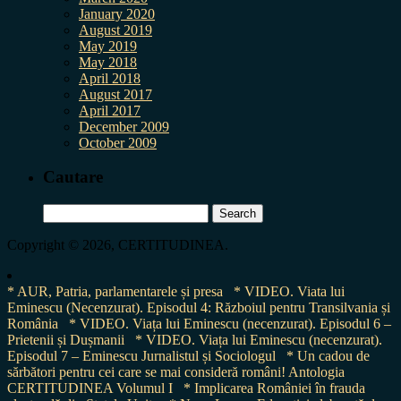
January 2020
August 2019
May 2019
May 2018
April 2018
August 2017
April 2017
December 2009
October 2009
Cautare
Search
for:
Copyright © 2026, CERTITUDINEA.
* AUR, Patria, parlamentarele și presa
* VIDEO. Viata lui
Eminescu (Necenzurat). Episodul 4: Războiul pentru Transilvania și
România
* VIDEO. Viața lui Eminescu (necenzurat). Episodul 6 –
Prietenii și Dușmanii
* VIDEO. Viața lui Eminescu (necenzurat).
Episodul 7 – Eminescu Jurnalistul și Sociologul
* Un cadou de
sărbători pentru cei care se mai consideră români! Antologia
CERTITUDINEA Volumul I
* Implicarea României în frauda