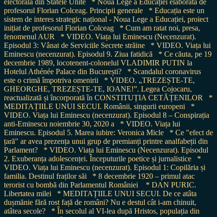
electorală din Statele Unite
* Noua Lege a Educației elaborată de
profesorul Florian Colceag. Principii generale
* Educația este un
sistem de interes strategic național - Noua Lege a Educației, proiect
inițiat de profesorul Florian Colceag
* Cum am ratat noi, presa,
fenomenul AUR
* VIDEO. Viața lui Eminescu (Necenzurat).
Episodul 3: Vânat de Serviciile Secrete străine
* VIDEO. Viața lui
Eminescu (necenzurat). Episodul 9. Ziua fatidică
* Ce căuta, pe 19
decembrie 1989, locotenent-colonelul VLADIMIR PUTIN la
Hotelul Athénée Palace din București?
* Scandalul coronavirus
este o crimă împotriva omenirii
* VIDEO. „TREZEȘTE-TE,
GHEORGHE, TREZEȘTE-TE, IOANE!”. Legea Cojocaru,
reactualizată și încorporată în CONSTITUȚIA CETĂȚENILOR
*
MEDITAȚIILE UNUI SECUI. Românii, singurii europeni
*
VIDEO. Viața lui Eminescu (necenzurat). Episodul 8 – Conspirația
anti-Eminescu noiembrie 30, 2020 a
* VIDEO. Viața lui
Eminescu. Episodul 5. Marea iubire: Veronica Micle
* Ce "efect de
țară" ar avea prezența unui grup de premianți printre analfabeții din
Parlament?
* VIDEO. Viața lui Eminescu (Necenzurat). Episodul
2. Exuberanța adolescenței. Începuturile poetice și jurnalistice
*
VIDEO. Viața lui Eminescu (necenzurat). Episodul 1: Copilăria și
familia. Destinul fraților săi
* 8 decembrie 1920 – primul atac
terorist cu bombă din Parlamentul României
* DAN PURIC.
Libertatea milei
* MEDITAȚIILE UNUI SECUI. De ce atâta
dușmănie fără rost față de români? Nu e destul cât i-am chinuit,
atâtea secole?
* În secolul al VI-lea după Hristos, populația din