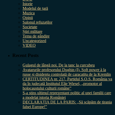
Istorie
Modelul de țară
Muzica
Opinii
Salonul refuzaților
Societate
Știri militare
Tema de gândire
Uncategorized
VIDEO
Recent Posts
Gulagul de lângă noi. De la tanc la curcubeu
Avatarurile profesorului Dughin (I). Soft power à la
russe și disidența controlată de caracatița de la Kremlin
CERTITUDINEA nr. 217. Partidul S.O.S. România va
da în judecată Institutul Elie Wiesel, „promotor al
holocaustului culturii române”
S-a stins ultimul reprezentant politic al unei familii care
a modelat istoria României
DECLARAȚIA DE LA PARIS: „Să scăpăm de tirania
falsei Europe!”