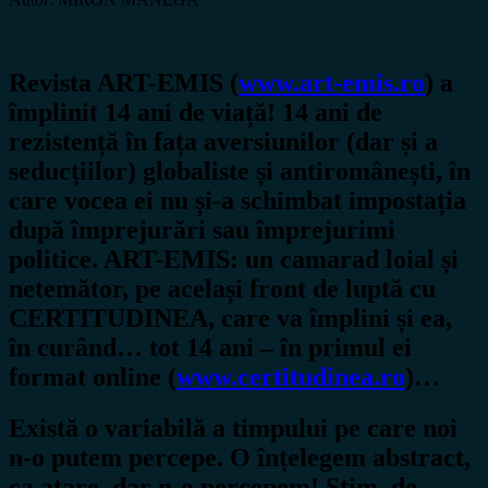
Revista ART-EMIS (
www.art-emis.ro
) a
împlinit 14 ani de viață! 14 ani de
rezistență în fața aversiunilor (dar și a
seducțiilor) globaliste și antiromânești, în
care vocea ei nu și-a schimbat impostația
după împrejurări sau împrejurimi
politice. ART-EMIS: un camarad loial și
netemător, pe același front de luptă cu
CERTITUDINEA, care va împlini și ea,
în curând… tot 14 ani – în primul ei
format online (
www.certitudinea.ro
)…
Există o variabilă a timpului pe care noi
n-o putem percepe. O înțelegem abstract,
ca atare, dar n-o percepem! Știm, de