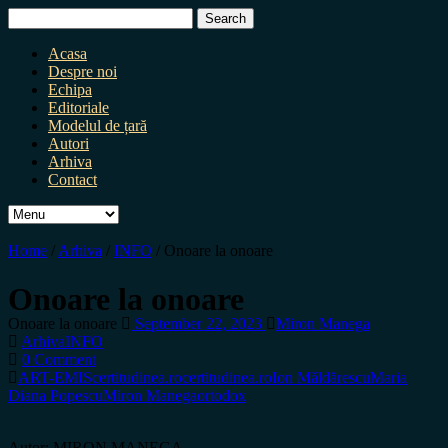
Search
for:
Acasa
Despre noi
Echipa
Editoriale
Modelul de țară
Autori
Arhiva
Contact
Home
/
Arhiva
/
INFO
/
Onoare la onoare
Onoare la onoare
Onoare la onoare
September 22, 2023
Miron Manega
Arhiva
INFO
0 Comment
ART-EMIS
certitudinea.ro
certitudinea.ro
Ion Măldărescu
Maria
Diana Popescu
Miron Manega
ortodox
Autor: MIRON MANEGA