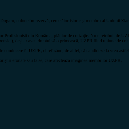
a Dogaru, colonel în rezervă, cercetător istoric și membru al Uniunii Zia
 Profesioniști din România, plătitor de cotizație. Nu e retribuit de UZP
nsiei), deși ar avea dreptul să o primească, UZPR fiind uniune de creație
 conducere în UZPR, el refuzînd, de altfel, să candideze la vreo astfel 
nor știri eronate sau false, care afectează imaginea membrilor UZPR.