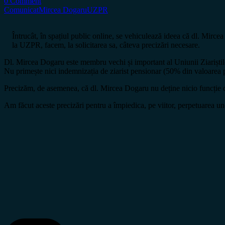
0 Comment
Comunicat
Mircea Dogaru
UZPR
Întrucât, în spațiul public online, se vehiculează ideea că dl. Mirce
la UZPR, facem, la solicitarea sa, câteva precizări necesare.
Dl. Mircea Dogaru este membru vechi și important al Uniunii Ziariștilor
Nu primește nici indemnizația de ziarist pensionar (50% din valoarea pe
Precizăm, de asemenea, că dl. Mircea Dogaru nu deține nicio funcție de
Am făcut aceste precizări pentru a împiedica, pe viitor, perpetuarea u