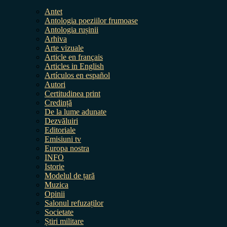
Antet
Antologia poeziilor frumoase
Antologia rușinii
Arhiva
Arte vizuale
Article en français
Articles in English
Artículos en español
Autori
Certitudinea print
Credință
De la lume adunate
Dezvăluiri
Editoriale
Emisiuni tv
Europa nostra
INFO
Istorie
Modelul de țară
Muzica
Opinii
Salonul refuzaților
Societate
Știri militare