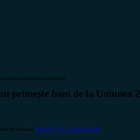
niunea Ziariștilor Profesioniști
rimește bani de la Uniunea Ziar
lor Profesioniști
January 22, 2021
Miron Manega