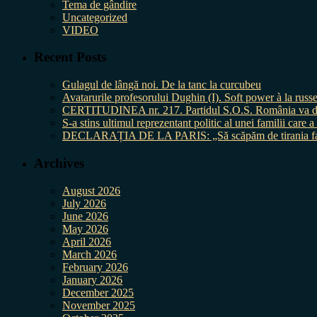
Tema de gândire
Uncategorized
VIDEO
Recent Posts
Gulagul de lângă noi. De la tanc la curcubeu
Avatarurile profesorului Dughin (I). Soft power à la russe
CERTITUDINEA nr. 217. Partidul S.O.S. România va da în 
S-a stins ultimul reprezentant politic al unei familii care
DECLARAȚIA DE LA PARIS: „Să scăpăm de tirania fal
Archives
August 2026
July 2026
June 2026
May 2026
April 2026
March 2026
February 2026
January 2026
December 2025
November 2025