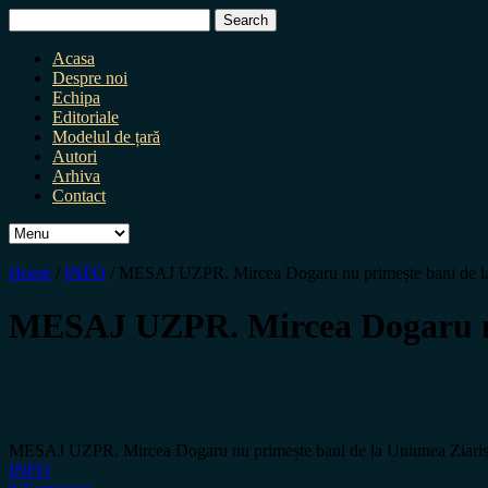
Search
for:
Acasa
Despre noi
Echipa
Editoriale
Modelul de țară
Autori
Arhiva
Contact
Home
/
INFO
/
MESAJ UZPR. Mircea Dogaru nu primește bani de la U
MESAJ UZPR. Mircea Dogaru nu p
MESAJ UZPR. Mircea Dogaru nu primește bani de la Uniunea Ziariști
INFO