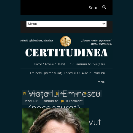
Search
for:
Home
/
Arhiva
/
Dezvăluiri
/
Emisiuni tv
/
Viața lui
Eminescu (necenzurat). Episodul 12. A avut Eminescu
copii?
Viața lui Eminescu
January 25, 2021
Miron Manega
Arhiva
Dezvăluiri
Emisiuni tv
0 Comment
(necenzurat).
Episodul 12. A avut