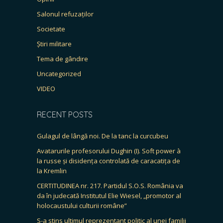
Salonul refuzaților
Societate
Știri militare
Tema de gândire
Uncategorized
VIDEO
RECENT POSTS
Gulagul de lângă noi. De la tanc la curcubeu
Avatarurile profesorului Dughin (I). Soft power à
la russe și disidența controlată de caracatița de
la Kremlin
CERTITUDINEA nr. 217. Partidul S.O.S. România va
da în judecată Institutul Elie Wiesel, „promotor al
holocaustului culturii române”
S-a stins ultimul reprezentant politic al unei familii