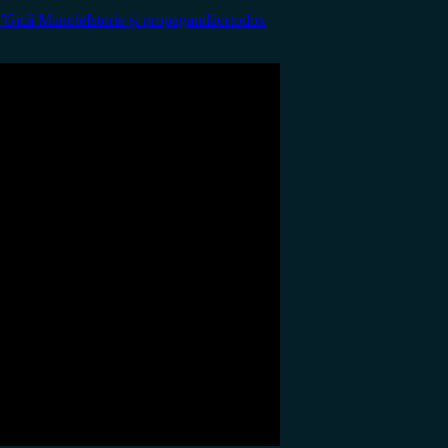
”
Gică Manole
Istorie și propagandă
ortodox