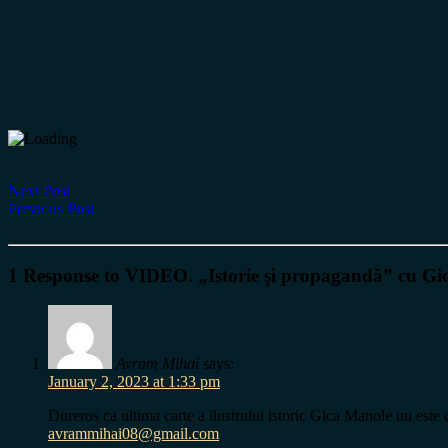
Next Post
Previous Post
1 Response to VIDEO. „Istorie și propagandă” cu Gică
Avram Mihai
says:
January 2, 2023 at 1:33 pm
Dureros ca ultima carte a ilustrului istoric Gica Manole nu est
avrammihai08@gmail.com