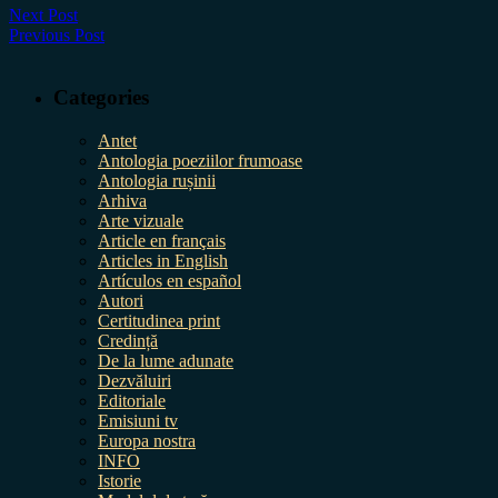
Next Post
Previous Post
Categories
Antet
Antologia poeziilor frumoase
Antologia rușinii
Arhiva
Arte vizuale
Article en français
Articles in English
Artículos en español
Autori
Certitudinea print
Credință
De la lume adunate
Dezvăluiri
Editoriale
Emisiuni tv
Europa nostra
INFO
Istorie