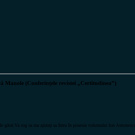
 Manole (Conferințele revistei „Certitudinea”)
e de găsit.Va rog sa ma ajutați sa întru în posesia volumului Ion Antone