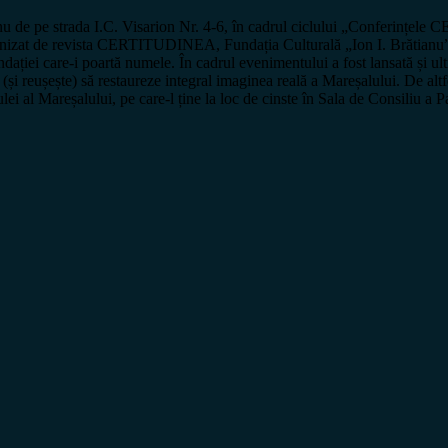
nu de pe strada I.C. Visarion Nr. 4-6, în cadrul ciclului „Conferințel
anizat de revista CERTITUDINEA, Fundația Culturală „Ion I. Brătianu”
 Fundației care-i poartă numele. În cadrul evenimentului a fost lansată ș
reușește) să restaureze integral imaginea reală a Mareșalului. De altfel
ulei al Mareșalului, pe care-l ține la loc de cinste în Sala de Consiliu a P