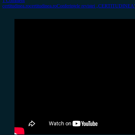
1 Comment
certitudinea.ro
certitudinea.ro
Conferințele revistei „CERTITUDINEA