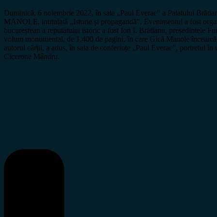
Duminică, 6 noiembrie 2022, în sala „Paul Everac” a Palatului Brătia
MANOLE, intitulată „Istorie și propagandă”. Evenimentul a fost org
bucureștean a reputatului istoric a fost Ion I. Brătianu, președintele
volum monumental, de 1.400 de pagini, în care Gică Manole încearcă (și 
autorul cărții, a adus, în sala de conferințe „Paul Everac”, portretul în 
Cicerone Mândru.