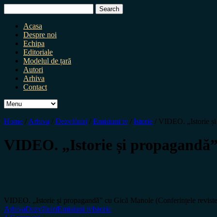
Search
for:
Acasa
Despre noi
Echipa
Editoriale
Modelul de țară
Autori
Arhiva
Contact
Home
/
Arhiva
/
Dezvăluiri
/
Emisiuni tv
/
Istorie
/
VIDEO. „Istorie și
VIDEO. „Istorie și propagandă” 
VIDEO. „Istorie și propagandă” cu Gică Manole (Conferințele reviste
Arhiva
Dezvăluiri
Emisiuni tv
Istorie