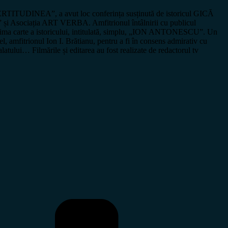
e CERTITUDINEA”, a avut loc conferința susținută de istoricul GICĂ
 și Asociația ART VERBA. Amfitrionul întâlnirii cu publicul
i ultima carte a istoricului, intitulată, simplu, „ION ANTONESCU”. Un
, amfitrionul Ion I. Brătianu, pentru a fi în consens admirativ cu
alatului… Filmările și editarea au fost realizate de redactorul tv