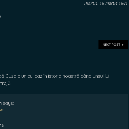
TIMPUL, 18 martie 1881
y
NEXT POST
 Cuza e unicul caz în istoria noastră când unsul lui
trajă
n
says:
 pm
nă!