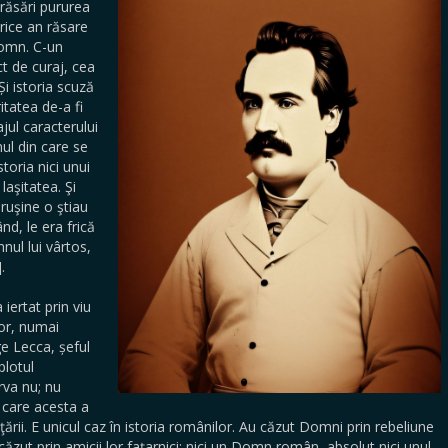
 răsări pururea
rice an răsare
Domn. C-un
t de curaj, cea
Și istoria scuză
itatea de-a fi
jul caracterului
mnul din care se
toria nici unui
aşitatea. Şi
ruşine o ştiau
nd, le era frică
nul lui vârtos,
].
iertat prin viu
ror, numai
ge Lecca, șeful
plotul
rva nu; nu
 care acesta a
ţării. E unicul caz în istoria românilor. Au căzut Domni prin rebeliune
căzut prin amicii lor faţarnici; nici un Domn român, absolut nici unul,