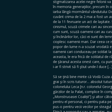
stigmatizarea acelei negre felonii va
în memoria generaţiilor, precum în o
iarba lângă mormântul vândutului 
cuvânt crima de la 2 mai a fost un ac
de la 11 fevruarie un act de laşitate. 
cinismul, scuză crimele cari au sincer
cum sunt, scuză oamenii cari au cura
şi înclinărilor lor, căci ei sunt din le
cioplesc oamenii mari. Dar ceea ce is
popor din lume n-a scuzat vrodată e l
oamenii cari conduceau pe soldat la 
aceasta, le era frică de soldatul de râ
de ţăranul acesta onest care, cu pum
i-ar fi strivit să fi ştiut unde-l duce […
Să se ţină bine minte că Vodă Cuza a 
grai şi în scris tuturor… absolut tutu
colonelului Leca [n.r. colonelul Geor
gărzilor de la Palat, complice în com
„Monstruoasei Coaliții”] şi altor câto
pentru el personal, ci pentru pata pe
pus-o pentru vecii vecilor pe steagul 
făţişă a poporului sau a armatei, au 