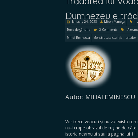
Trădarea lui Vodă 
Dumnezeu e trăda
January 24, 2023
Miron Manega
Tema de gândire
2 Comments
Alexan
Mihai Eminescu
Monstruoasa coaliție
ortodox
Autor: MIHAI EMINESCU
Vor trece veacuri şi nu va exista ro
nu-i crape obrazul de ruşine de câte 
istoria neamului sau la pagina lui 11 