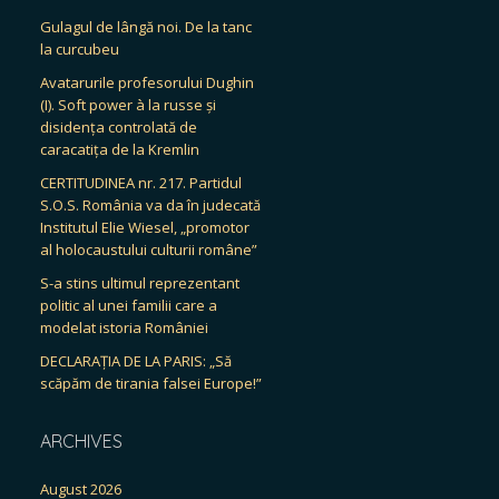
Gulagul de lângă noi. De la tanc
la curcubeu
Avatarurile profesorului Dughin
(I). Soft power à la russe și
disidența controlată de
caracatița de la Kremlin
CERTITUDINEA nr. 217. Partidul
S.O.S. România va da în judecată
Institutul Elie Wiesel, „promotor
al holocaustului culturii române”
S-a stins ultimul reprezentant
politic al unei familii care a
modelat istoria României
DECLARAȚIA DE LA PARIS: „Să
scăpăm de tirania falsei Europe!”
ARCHIVES
August 2026