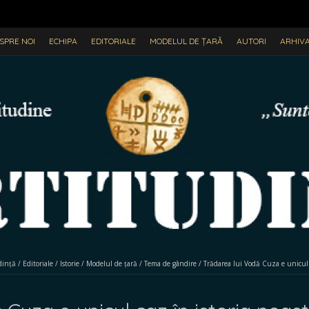
SPRE NOI
ECHIPA
EDITORIALE
MODELUL DE ȚARĂ
AUTORI
ARHIV
dință
/
Editoriale
/
Istorie
/
Modelul de țară
/
Tema de gândire
/
Trădarea lui Vodă Cuza e unicul