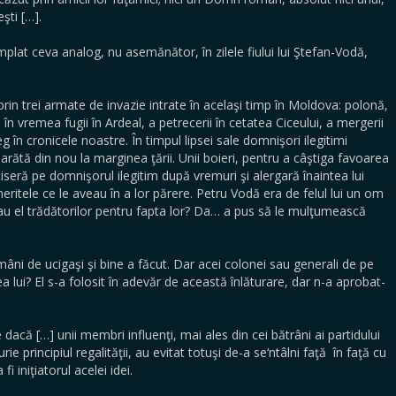
şti […].
mplat ceva analog, nu asemănător, în zilele fiului lui Ştefan-Vodă,
in trei armate de invazie intrate în acelaşi timp în Moldova: polonă,
 în vremea fugii în Ardeal, a petrecerii în cetatea Ciceului, a mergerii
 în cronicele noastre. În timpul lipsei sale domnişori ilegitimi
 arătă din nou la marginea ţării. Unii boieri, pentru a câştiga favoarea
iseră pe domnişorul ilegitim după vremuri şi alergară înaintea lui
eritele ce le aveau în a lor părere. Petru Vodă era de felul lui un om
au el trădătorilor pentru fapta lor? Da… a pus să le mulţumească
mâni de ucigaşi şi bine a făcut. Dar acei colonei sau generali de pe
a lui? El s-a folosit în adevăr de această înlăturare, dar n-a aprobat-
acă […] unii membri influenţi, mai ales din cei bătrâni ai partidului
e principiul regalităţii, au evitat totuşi de-a se‘ntâlni faţă în faţă cu
fi iniţiatorul acelei idei.