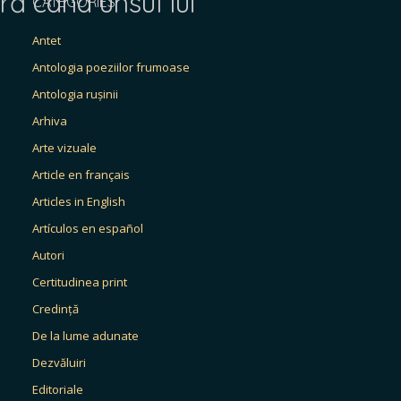
ră când unsul lui
CATEGORIES
Antet
Antologia poeziilor frumoase
Antologia rușinii
Arhiva
Arte vizuale
Article en français
Articles in English
Artículos en español
Autori
Certitudinea print
Credință
De la lume adunate
Dezvăluiri
Editoriale