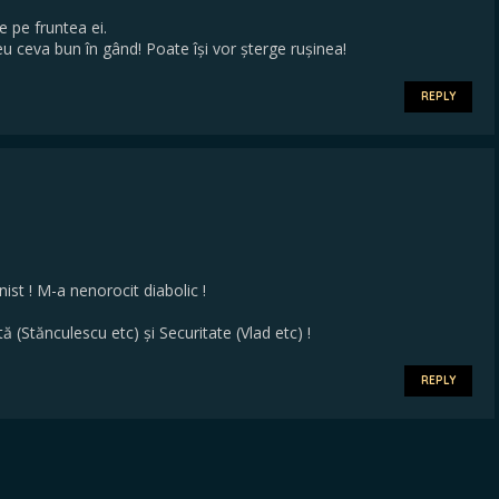
 pe fruntea ei.
 ceva bun în gând! Poate își vor șterge rușinea!
REPLY
ist ! M-a nenorocit diabolic !
(Stănculescu etc) și Securitate (Vlad etc) !
REPLY