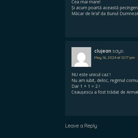
Cea mai mare!
Și acum poartă această pecingene
Măcar de le’af da Bunul Dumnezeu
clujean
says:
May 16, 2024 at 12:17 pm
NU este unicul caz !
Nu am iubit, deloc, regimul comun
Dar 1 + 1 = 2 !
Ceaușescu a fost trădat de Armată 
Leave a Reply