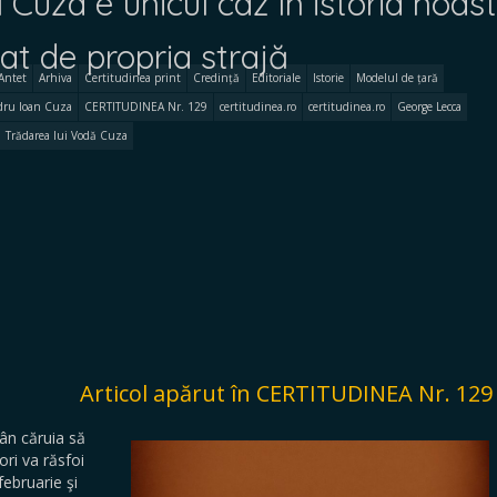
Cuza e unicul caz în istoria noast
t de propria strajă
Antet
Arhiva
Certitudinea print
Credință
Editoriale
Istorie
Modelul de țară
dru Ioan Cuza
CERTITUDINEA Nr. 129
certitudinea.ro
certitudinea.ro
George Lecca
Trădarea lui Vodă Cuza
Articol apărut în CERTITUDINEA Nr. 129
mân căruia să
ori va răsfoi
februarie şi