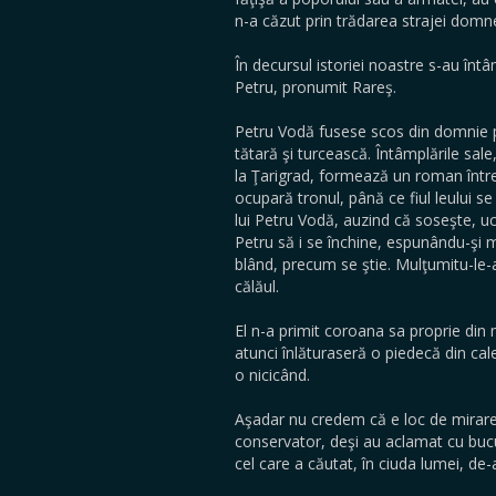
n-a căzut prin trădarea strajei domne
În decursul istoriei noastre s-au întâ
Petru, pronumit Rareş.
Petru Vodă fusese scos din domnie pr
tătară şi turcească. Întâmplările sale,
la Ţarigrad, formează un roman întreg
ocupară tronul, până ce fiul leului se
lui Petru Vodă, auzind că soseşte, uc
Petru să i se închine, espunându-şi m
blând, precum se ştie. Mulţumitu-le-
călăul.
El n-a primit coroana sa proprie din 
atunci înlăturaseră o piedecă din cale
o nicicând.
Aşadar nu credem că e loc de mirare d
conservator, deşi au aclamat cu bucuri
cel care a căutat, în ciuda lumei, de-a 