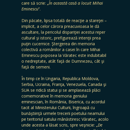
care să scrie: „
În această casă a locuit Mihai
Eminescu
”.
Din păcate, lipsa totală de reacţie a stareţei –
implicit, a celor cărora preacuvioasa le dă
ascultare, la pericolul dispariţiei acestui reper
cultural şi istoric, prefigurează intenţii prea
puţin cucernice. Ştergerea din memoria
colectivă a românilor a casei în care Mihai
Eminescu poposea la Văratec este indubitabil
o nedreptate, atât faţă de Dumnezeu, cât şi
faţă de semeni.
În timp ce în Ungaria, Republica Moldova,
Serbia, Ucraina, Franţa, Venezuela, Canada şi
SUA se ridică statui şi se amplasează plăci
comemorative în memoria geniului
eminescian, în România, Biserica, cu acordul
tacit al Ministerului Culturii, îngroapă cu
bunăştiinţă urmele trecerii poetului neamului
pe teritoriul satului mânăstiresc Văratec, acolo
unde acesta a lăsat scris, spre veşnicie: „
De