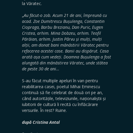
la Văratec.
„
Au făcut-o zob. Acum 21 de ani, împreună cu
acad. Zoe Dumitrescu Bușulenga, Constantin
Ciopraga, Barbu Brezianu, Dan Puric, Eugen
Cristea, arhim. Mina Dobzeu, arhim. Teofil
Părăian, arhim. Justin Pârvu și mulți, mulți
alții, am donat bani mănăstirii Văratec pentru
refacerea acestei case. Banii au dispărut. Casa
arată așa cum vedeți. Doamna Bușulenga a fost
alungată din mănăstirea Văratec, unde stătea
de peste 30 de ani…
S-au făcut multiple apeluri în van pentru
reabilitarea casei, poetul Mihai Eminescu
continuă să fie celebrat de două ori pe an,
când autoritățile, televiziunile, naționaliștii și
iubitorii de cultură îi recită cu înflăcărare
versurile. În rest? Ruine.
după Cristina Antal