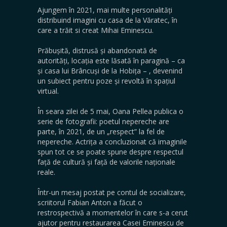
Ajungem în 2021, mai multe personalități
distribuind imagini cu casa de la Văratec, în
care a trăit si creat Mihai Eminescu.
Prăbușită, distrusă și abandonată de
autorități, locația este lăsată în paragină – ca
și casa lui Brâncuși de la Hobița – , devenind
un subiect pentru poze și revoltă în spațiul
virtual.
În seara zilei de 5 mai, Oana Pellea publica o
serie de fotografii: poetul nepereche are
parte, în 2021, de un „respect” la fel de
nepereche. Actrița a concluzionat că imaginile
spun tot ce se poate spune despre respectul
față de cultură și față de valorile naționale
reale.
Într-un mesaj postat pe contul de socializare,
scriitorul Fabian Anton a făcut o
restrospectivă a momentelor în care s-a cerut
ajutor pentru restaurarea Casei Eminescu de