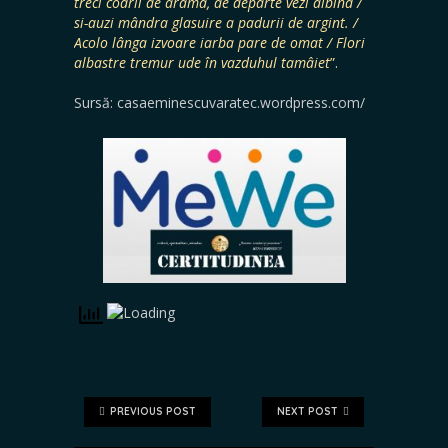
treci codrii de arama, de departe vezi albind /
si-auzi mândra glasuire a padurii de argint. /
Acolo lânga izvoare iarba pare de omat / Flori
albastre tremur ude în vazduhul tamâiet
”.
Sursă: casaeminescuvaratec.wordpress.com/
PREVIOUS POST
NEXT POST