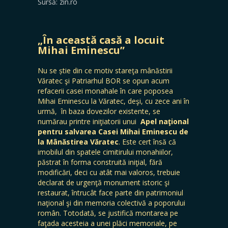
Sursă: zin.ro
„În această casă a locuit
Mihai Eminescu”
Nu se știe din ce motiv stareţa mânăstirii
Văratec şi Patriarhul BOR se opun acum
refacerii casei monahale în care poposea
Mihai Eminescu la Văratec, deşi, cu zece ani în
urmă, în baza dovezilor existente, se
numărau printre iniţiatorii unui
Apel naţional
pentru salvarea Casei Mihai Eminescu de
la Mânăstirea Văratec
. Este cert însă că
imobilul din spatele cimitirului monahiilor,
păstrat în forma construită iniţial, fără
modificări, deci cu atât mai valoros, trebuie
declarat de urgenţă monument istoric şi
restaurat, întrucât face parte din patrimoniul
naţional şi din memoria colectivă a poporului
român. Totodată, se justifică montarea pe
faţada acesteia a unei plăci memoriale, pe