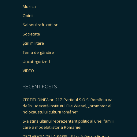
Muzica
Opinii
Salonul refuzaților
Societate
Știri militare
Tema de gândire
Uncategorized
VIDEO
RECENT POSTS
CERTITUDINEA nr. 217. Partidul S.O.S. România va
da în judecată Institutul Elie Wiesel, „promotor al
holocaustului culturii române”
S-a stins ultimul reprezentant politic al unei familii
care a modelat istoria României
DECLARAȚIA DE LA PARIS: „Să scăpăm de tirania