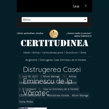
Search
for:
Home
/
Arhiva
/
Certitudinea print
/
Dezvăluiri
/
Tema
de gândire
/
Distrugerea Casei Eminescu de la Văratec
Distrugerea Casei
July 18, 2021
Miron Manega
Arhiva
Eminescu de la
Certitudinea print
Dezvăluiri
Tema de gândire
0 Comment
Casa lui Eminescu de la Văratec
Văratec
CERTITUDINEA Nr. 90
Mănăstirea Văratec
Miron Manega
Oana Pellea