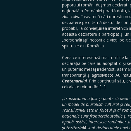
poporului român, duşman declarat, pr
naţională a României poartă doliu, ia
ziua cuiva înseamnă că-i doreşti moa
dezbatere pe o temă destul de confu
probabil, la convieţuirea interetnică 
această dezbatere a participat şi u
„personalităţi” notorii ale vieţii politi
spirituale din România.
Ceea ce interesează mai mult de la 
declaraţia pe care au adoptat-o şi 
un puternic mesaj iredentist, asemăn
transparenţă şi agresivitate. Au int
Centenarului
. Prin conţinutul său, a
celorlalte minorităţi […].
„Transilvania a fost şi poate să devi
un model de pluralism cultural şi reli
Transilvaniei este în folosul şi al ro
naţionale sunt frontierele stabile şi 
opună, astăzi, interesele românilor ş
şi teritorială
sunt dezideratele unei 