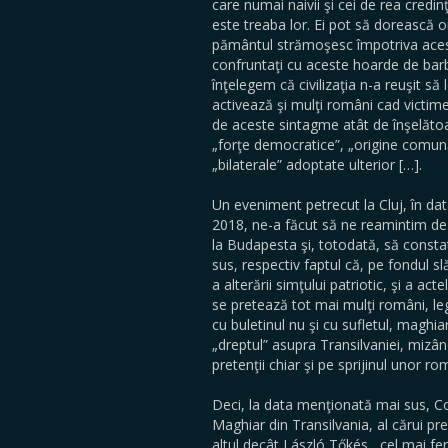
care numai naivii şi cei de rea credinţ
este treaba lor. Ei pot să dorească 
pământul strămoşesc împotriva acest
confruntaţi cu aceste hoarde de bar
înţelegem că civilizaţia n-a reuşit să
activează şi mulţi români cad victim
de aceste sintagme atât de înşelăto
„forţe democratice”, „origine comună”
„bilaterale” adoptate ulterior […].
Un eveniment petrecut la Cluj, în da
2018, ne-a făcut să ne reamintim de 
la Budapesta şi, totodată, să const
sus, respectiv faptul că, pe fondul sl
a alterării simţului patriotic, şi a act
se pretează tot mai mulţi români, le
cu buletinul nu şi cu sufletul, maghiar
„dreptul” asupra Transilvaniei, mizân
pretenţii chiar şi pe sprijinul unor ro
Deci, la data menţionată mai sus, Co
Maghiar din Transilvania, al cărui pr
altul decât László Tőkés, cel mai f