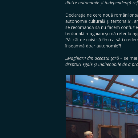
dintre autonomie şi independenţă refl
Declaraţia ne cere nouă românilor să f
autonomie culturală şi teritorială”, a
se recomandă să nu facem confuzie 
teritorială maghiarii şi mă refer la a
Păi cât de naivi să fim ca să-i crede
înseamnă doar autonomie?!
„Maghiarii din această ţară
– se mai 
drepturi egale şi inalienabile de a p