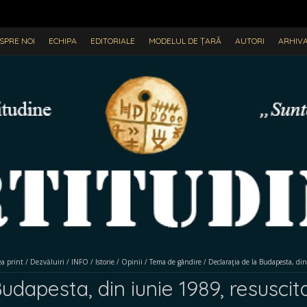
SPRE NOI
ECHIPA
EDITORIALE
MODELUL DE ȚARĂ
AUTORI
ARHIV
ea print
/
Dezvăluiri
/
INFO
/
Istorie
/
Opinii
/
Tema de gândire
/
Declaraţia de la Budapesta, din
udapesta, din iunie 1989, resuscitat