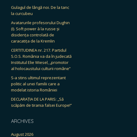
Gulagul de lângă noi. De la tanc
la curcubeu
Avatarurile profesorului Dughin
(I). Soft power à la russe și
disidența controlată de
caracatița de la Kremlin
CERTITUDINEA nr. 217. Partidul
S.O.S. România va da în judecată
Institutul Elie Wiesel, „promotor
al holocaustului culturii române”
S-a stins ultimul reprezentant
politic al unei familii care a
modelat istoria României
DECLARAȚIA DE LA PARIS: „Să
scăpăm de tirania falsei Europe!”
ARCHIVES
August 2026