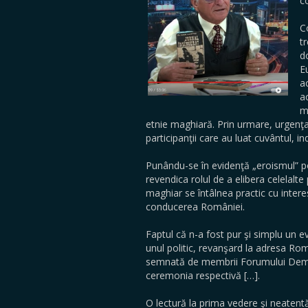
c
C
t
d
E
a
a
m
etnie maghiară. Prin urmare, urgenţa 
participanţii care au luat cuvântul, in
Punându-se în evidenţă „eroismul” po
revendica rolul de a elibera celelalt
maghiar se întâlnea practic cu intere
conducerea României.
Faptul că n-a fost pur şi simplu un 
unul politic, revanşard la adresa Ro
semnată de membrii Forumului Democ
ceremonia respectivă […].
O lectură la prima vedere şi neatentă