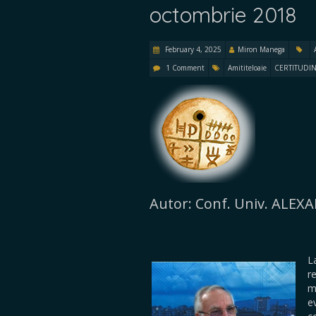
octombrie 2018
February 4, 2025
Miron Manega
1 Comment
Amititeloaie
CERTITUDIN
Autor: Conf. Univ. ALE
L
r
m
e