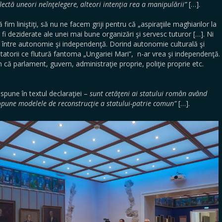
ectă uneori neînţelegere, alteori intenţia rea a manipulării”
[…].
im liniştiţi, să nu ne facem griji pentru că „aspiraţiile maghiarilor la
r fi deziderate ale unei mai bune organizări şi servesc tuturor […]. Ni
între autonomie şi independenţă. Dorind autonomie culturală şi
gitatorii ce flutură fantoma „Ungariei Mari”, n-ar vrea şi independenţă.
m că parlament, guvern, administraţie proprie, poliţie proprie etc.
spune în textul declaraţiei –
sunt cetăţeni ai statului român având
ropune modelele de reconstrucţie a statului-patrie comun”
[…].