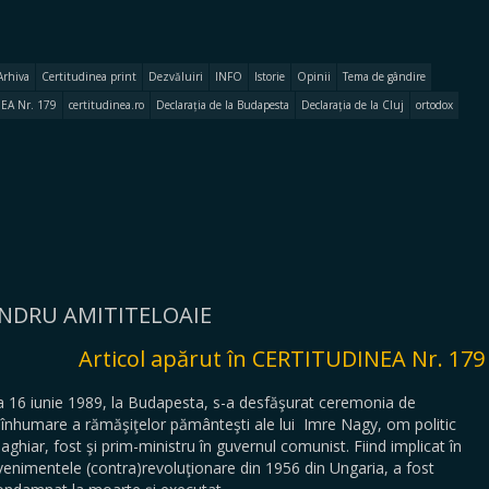
Arhiva
Certitudinea print
Dezvăluiri
INFO
Istorie
Opinii
Tema de gândire
EA Nr. 179
certitudinea.ro
Declarația de la Budapesta
Declarația de la Cluj
ortodox
XANDRU AMITITELOAIE
Articol apărut în CERTITUDINEA Nr. 179
a 16 iunie 1989, la Budapesta, s-a desfăşurat ceremonia de
eînhumare a rămăşiţelor pământeşti ale lui Imre Nagy, om politic
aghiar, fost şi prim-ministru în guvernul comunist. Fiind implicat în
venimentele (contra)revoluţionare din 1956 din Ungaria, a fost