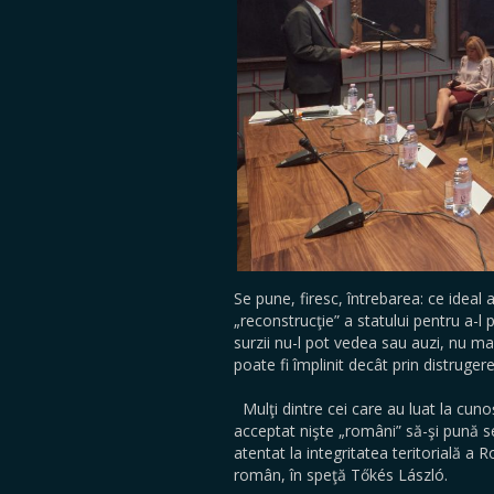
Se pune, firesc, întrebarea: ce idea
„reconstrucţie” a statului pentru a-l 
surzii nu-l pot vedea sau auzi, nu ma
poate fi împlinit decât prin distruger
Mulţi dintre cei care au luat la cuno
acceptat nişte „români” să-şi pună s
atentat la integritatea teritorială a
român, în speţă Tőkés László.