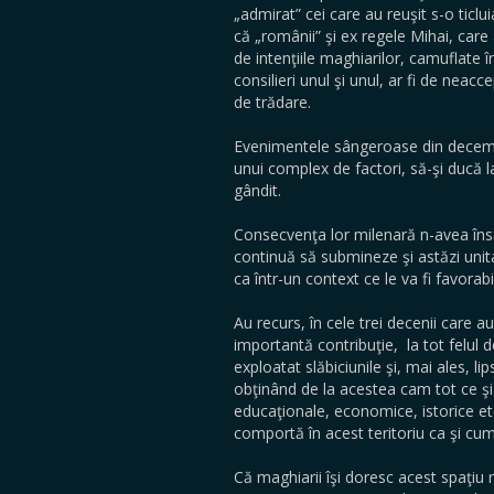
„admirat” cei care au reuşit s-o ticl
că „românii” şi ex regele Mihai, care
de intenţiile maghiarilor, camuflate în 
consilieri unul şi unul, ar fi de nea
de trădare.
Evenimentele sângeroase din decembr
unui complex de factori, să-şi ducă l
gândit.
Consecvenţa lor milenară n-avea însă
continuă să submineze şi astăzi unit
ca într-un context ce le va fi favorabi
Au recurs, în cele trei decenii care a
importantă contribuţie, la tot felul
exploatat slăbiciunile şi, mai ales, li
obţinând de la acestea cam tot ce şi-a
educaţionale, economice, istorice etc
comportă în acest teritoriu ca şi cum a
Că maghiarii îşi doresc acest spaţi