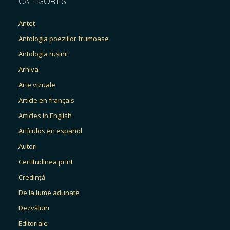
CATEGORIES
Antet
Antologia poeziilor frumoase
Antologia rușinii
Arhiva
Arte vizuale
Article en français
Articles in English
Artículos en español
Autori
Certitudinea print
Credință
De la lume adunate
Dezvăluiri
Editoriale