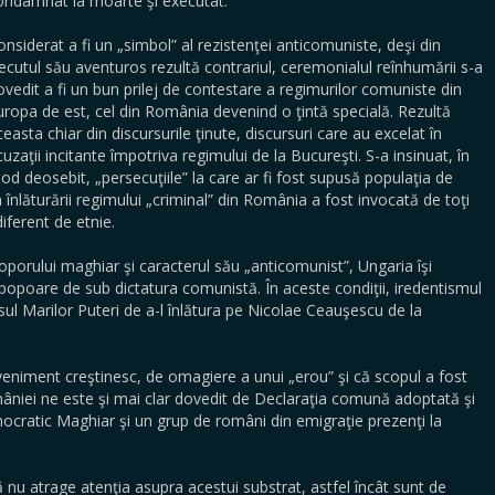
ondamnat la moarte şi executat.
onsiderat a fi un „simbol” al rezistenţei anticomuniste, deşi din
recutul său aventuros rezultă contrariul, ceremonialul reînhumării s-a
ovedit a fi un bun prilej de contestare a regimurilor comuniste din
uropa de est, cel din România devenind o ţintă specială. Rezultă
ceasta chiar din discursurile ţinute, discursuri care au excelat în
cuzaţii incitante împotriva regimului de la Bucureşti. S-a insinuat, în
od deosebit, „persecuţiile” la care ar fi fost supusă populaţia de
înlăturării regimului „criminal” din România a fost invocată de toţi
diferent de etnie.
porului maghiar şi caracterul său „anticomunist”, Ungaria îşi
e popoare de sub dictatura comunistă. În aceste condiţii, iredentismul
sul Marilor Puteri de a-l înlătura pe Nicolae Ceauşescu de la
eveniment creştinesc, de omagiere a unui „erou” şi că scopul a fost
mâniei ne este şi mai clar dovedit de Declaraţia comună adoptată şi
ratic Maghiar şi un grup de români din emigraţie prezenţi la
 nu atrage atenţia asupra acestui substrat, astfel încât sunt de