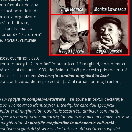
in faptul că de ziua
r dacă porţi doliu de
rtea, a organizat o
ză, referitoare,
în Transilvania. La
n număr de 12 „români”,
ce, sociale, culturale,
acest eveniment este
semnat-o aceşti 12 „români” împreună cu 12 maghiari, document cu
ător celui din iunie 1989, depăşindu-l însă pe acesta prin mai multă
itulat acest document
Declaraţia româno-maghiară în Anul
rată c-ar fi vorba de un proiect de ţară al românilor, maghiarilor şi
nă
un spaţiu de complementaritate
– se spune în textul declaraţiei –
gios. Promovarea identităţilor şi tradiţiilor care dau specificul
mânilor şi al maghiarilor. Condiţiile securităţii ambelor comunităţi
respectarea drepturilor minorităţilor. Nu există nici un element care să
i maghiarilor.
Aspiraţiile maghiarilor la autonomie culturală
mai bune organizări şi servesc deci tuturor. Alimentarea confuziei