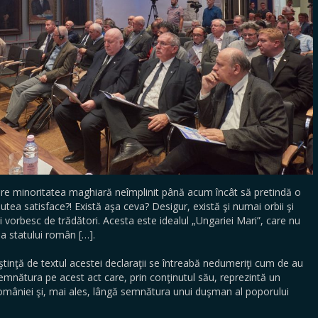
l are minoritatea maghiară neîmplinit până acum încât să pretindă o
putea satisface?! Există aşa ceva? Desigur, există şi numai orbii şi
i vorbesc de trădători. Acesta este idealul „Ungariei Mari”, care nu
ea statului român […].
ştinţă de textul acestei declaraţii se întreabă nedumeriţi cum de au
emnătura pe acest act care, prin conţinutul său, reprezintă un
 României şi, mai ales, lângă semnătura unui duşman al poporului