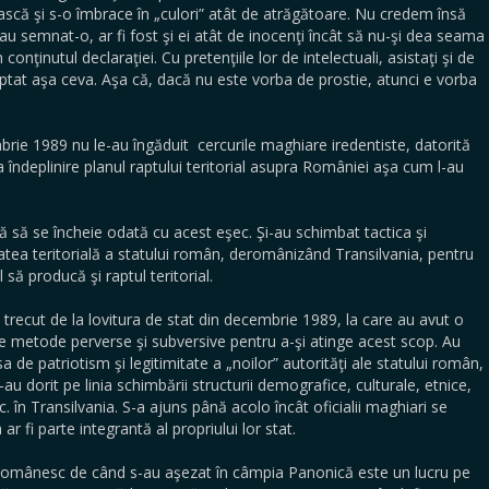
uiască şi s-o îmbrace în „culori” atât de atrăgătoare. Nu credem însă
 au semnat-o, ar fi fost şi ei atât de inocenţi încât să nu-şi dea seama
conţinutul declaraţiei. Cu pretenţiile lor de intelectuali, asistaţi şi de
cceptat aşa ceva. Aşa că, dacă nu este vorba de prostie, atunci e vorba
ie 1989 nu le-au îngăduit cercurile maghiare iredentiste, datorită
a îndeplinire planul raptului teritorial asupra României aşa cum l-au
 să se încheie odată cu acest eşec. Şi-au schimbat tactica şi
atea teritorială a statului român, deromânizând Transilvania, pentru
l să producă şi raptul teritorial.
u trecut de la lovitura de stat din decembrie 1989, la care au avut o
 de metode perverse şi subversive pentru a-şi atinge acest scop. Au
psa de patriotism şi legitimitate a „noilor” autorităţi ale statului român,
u dorit pe linia schimbării structurii demografice, culturale, etnice,
. în Transilvania. S-a ajuns până acolo încât oficialii maghiari se
r fi parte integrantă al propriului lor stat.
u românesc de când s-au aşezat în câmpia Panonică este un lucru pe