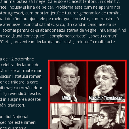
ă ar mai putea să-l nege. Că ei doresc acest teritoriu, în definitiv,
orice, inclusiv şi luna de pe cer. Problema este cum ne apărăm noi
or agresori, cum onorăm jertfele tuturor generaţiilor de români,
bari de când au ajuns ele pe meleagurile noastre, cum reuşim să
 le atenueze instinctul sălbatec şi că, din când în când, acesta se
e, tocmai pentru că-şi abandonează starea de veghe, influenţaţi fiind
are ca „bună convieţuire”, „complementaritate”, „spaţiu comun”,
 etc., prezente în declaraţia analizată şi reluate în multe acte
ta de 12 octombrie
celebra declaraţie de
atăm cele afirmate mai
ăbiciunii statului român,
elor de trădare la care
gitimaţi ca români doar
ii îşi revendică deschis
d în susţinerea acestei
mâni trădători.
nsiliul Naţional
eşedinte este nimeni
eroce duşman al