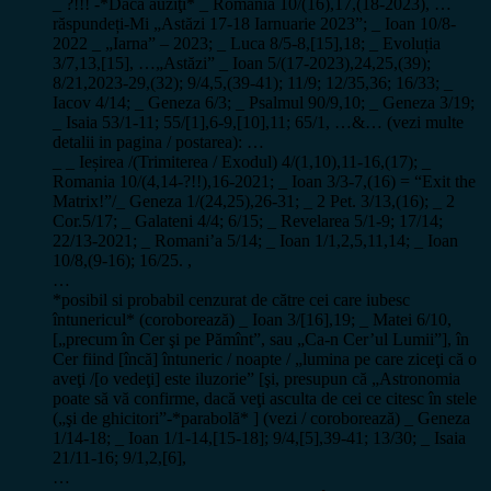
_ ?!!! -*Dacă auziţi* _ Romania 10/(16),17,(18-2023), …
răspundeți-Mi „Astăzi 17-18 Iarnuarie 2023”; _ Ioan 10/8-
2022 _ „Iarna” – 2023; _ Luca 8/5-8,[15],18; _ Evoluția
3/7,13,[15], …„Astăzi” _ Ioan 5/(17-2023),24,25,(39);
8/21,2023-29,(32); 9/4,5,(39-41); 11/9; 12/35,36; 16/33; _
Iacov 4/14; _ Geneza 6/3; _ Psalmul 90/9,10; _ Geneza 3/19;
_ Isaia 53/1-11; 55/[1],6-9,[10],11; 65/1, …&… (vezi multe
detalii in pagina / postarea): …
_ _ Ieșirea /(Trimiterea / Exodul) 4/(1,10),11-16,(17); _
Romania 10/(4,14-?!!),16-2021; _ Ioan 3/3-7,(16) = “Exit the
Matrix!”/_ Geneza 1/(24,25),26-31; _ 2 Pet. 3/13,(16); _ 2
Cor.5/17; ­_ Galateni 4/4; 6/15; _ Revelarea 5/1-9; 17/14;
22/13-2021; _ Romani’a 5/14; _ Ioan 1/1,2,5,11,14; _ Ioan
10/8,(9-16); 16/25. ,
…
*posibil si probabil cenzurat de către cei care iubesc
întunericul* (coroborează) _ Ioan 3/[16],19; _ Matei 6/10,
[„precum în Cer şi pe Pămînt”, sau „Ca-n Cer’ul Lumii”], în
Cer fiind [încă] întuneric / noapte / „lumina pe care ziceţi că o
aveţi /[o vedeţi] este iluzorie” [şi, presupun că „Astronomia
poate să vă confirme, dacă veţi asculta de cei ce citesc în stele
(„şi de ghicitori”-*parabolă* ] (vezi / coroborează) _ Geneza
1/14-18; _ Ioan 1/1-14,[15-18]; 9/4,[5],39-41; 13/30; _ Isaia
21/11-16; 9/1,2,[6],
…