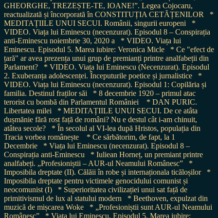
GHEORGHE, TREZEȘTE-TE, IOANE!”. Legea Cojocaru,
reactualizată și încorporată în CONSTITUȚIA CETĂȚENILOR
*
MEDITAȚIILE UNUI SECUI. Românii, singurii europeni
*
VIDEO. Viața lui Eminescu (necenzurat). Episodul 8 – Conspirația
anti-Eminescu noiembrie 30, 2020 a
* VIDEO. Viața lui
Eminescu. Episodul 5. Marea iubire: Veronica Micle
* Ce "efect de
țară" ar avea prezența unui grup de premianți printre analfabeții din
Parlament?
* VIDEO. Viața lui Eminescu (Necenzurat). Episodul
2. Exuberanța adolescenței. Începuturile poetice și jurnalistice
*
VIDEO. Viața lui Eminescu (necenzurat). Episodul 1: Copilăria și
familia. Destinul fraților săi
* 8 decembrie 1920 – primul atac
terorist cu bombă din Parlamentul României
* DAN PURIC.
Libertatea milei
* MEDITAȚIILE UNUI SECUI. De ce atâta
dușmănie fără rost față de români? Nu e destul cât i-am chinuit,
atâtea secole?
* În secolul al VI-lea după Hristos, populația din
Tracia vorbea românește
* Ce sărbătorim, de fapt, la 1
Decembrie
* Viața lui Eminescu (necenzurat). Episodul 8 –
Conspirația anti-Eminescu
* Iuliean Horneț, un premiant printre
analfabeți. „Profesioniștii – AUR-ul Neamului Românesc”
*
Imposibila dreptate (II). Călăii în robe și internaționala ticăloșilor
*
Imposibila dreptate pentru victimele genocidului comunist și
neocomunist (I)
* Superioritatea civilizației unui sat față de
primitivismul de lux al statului modern
* Beethoven, expulzat din
muzică de mișcarea Woke
* „Profesioniștii sunt AUR-ul Neamului
Românesc”
* Viața lui Eminescu. Episodul 5. Marea iubire: