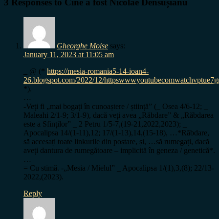
3 Responses to Cine a fost Nicolae Densușianu
Gheorghe Moise
says:
January 11, 2023 at 11:05 am
_ @ (*
https://mesia-romania5-14-ioan4-
26.blogspot.com/2022/12/httpswwwyoutubecomwatchvptue7g
*).
…
-Veți fi „mai bogați în cunoaștere / știință” (_ Osea 4/6-12; _
Maleahi 2/1-9; 3/1-9), dacă veți avea „Răbdare” & „Răbdarea
este a Sfinților” _ 2 Petru 1/5-7,(19-21,2022,2023); _
Apocalipsa 14/(1-11),12; 17/(1-13),14,(15-18), …*Răbdare,
să accesați toate linkurile din postare, și, …să rumegați, dacă
aveți dantura de rumegătoare – implicită în geneza / genetică*.
…
= Cu stimă. -„Mesia / Mielul” _ Apocalipsa 1/(1),3,(8); 22/13-
2022,(2023).
Reply