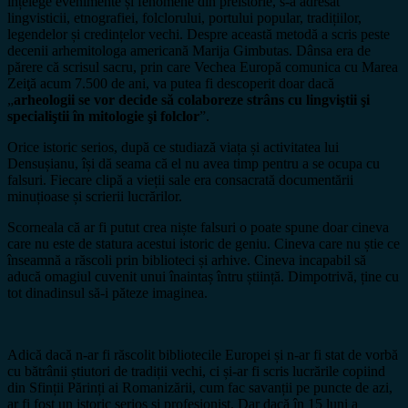
înțelege evenimente și fenomene din preistorie, s-a adresat
lingvisticii, etnografiei, folclorului, portului popular, tradițiilor,
legendelor și credințelor vechi. Despre această metodă a scris peste
decenii arhemitologa americană Marija Gimbutas. Dânsa era de
părere că scrisul sacru, prin care Vechea Europă comunica cu Marea
Zeiţă acum 7.500 de ani, va putea fi descoperit doar dacă
„
arheologii se vor decide să colaboreze strâns cu lingviştii şi
specialiştii în mitologie şi folclor
”.
Orice istoric serios, după ce studiază viața și activitatea lui
Densușianu, își dă seama că el nu avea timp pentru a se ocupa cu
falsuri. Fiecare clipă a vieții sale era consacrată documentării
minuțioase și scrierii lucrărilor.
Scorneala că ar fi putut crea niște falsuri o poate spune doar cineva
care nu este de statura acestui istoric de geniu. Cineva care nu știe ce
înseamnă a răscoli prin biblioteci și arhive. Cineva incapabil să
aducă omagiul cuvenit unui înaintaș întru știință. Dimpotrivă, ține cu
tot dinadinsul să-i păteze imaginea.
Adică dacă n-ar fi răscolit bibliotecile Europei și n-ar fi stat de vorbă
cu bătrânii știutori de tradiții vechi, ci și-ar fi scris lucrările copiind
din Sfinții Părinți ai Romanizării, cum fac savanții pe puncte de azi,
ar fi fost un istoric serios și profesionist. Dar dacă în 15 luni a