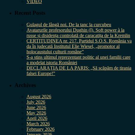
VIDEO
Recent Posts
Gulagul de lângă noi. De la tanc la curcubeu
Avatarurile profesorului Dughin (I). Soft power à la
russe și disidența controlată de caracatița de la Kremlin
CERTITUDINEA nr. 217. Partidul S.O.S. România va
da în judecată Institutul Elie Wiesel, „promotor al
holocaustului culturii române”
S-a stins ultimul reprezentant politic al unei familii care
a modelat istoria României
DECLARAȚIA DE LA PARIS: „Să scăpăm de tirania
falsei Europe!”
Archives
August 2026
July 2026
June 2026
May 2026
April 2026
March 2026
February 2026
January 2026