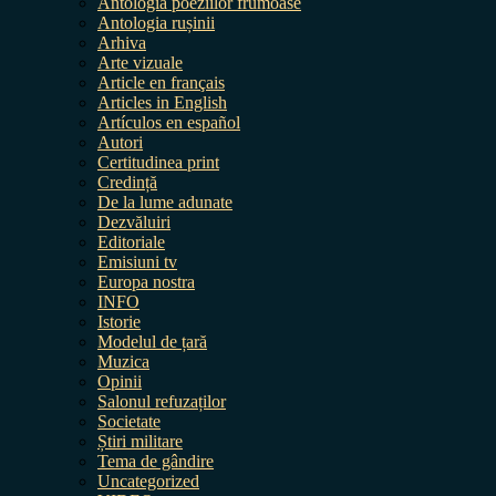
Antologia poeziilor frumoase
Antologia rușinii
Arhiva
Arte vizuale
Article en français
Articles in English
Artículos en español
Autori
Certitudinea print
Credință
De la lume adunate
Dezvăluiri
Editoriale
Emisiuni tv
Europa nostra
INFO
Istorie
Modelul de țară
Muzica
Opinii
Salonul refuzaților
Societate
Știri militare
Tema de gândire
Uncategorized