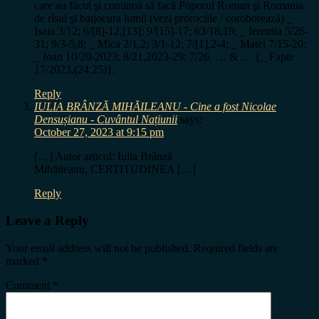
care au făcut şi continuă să facă Poporul Roman şi Romania
de rîsul şi batjocura lumii (vezi prorociile / coroborează) _
Isaia 3/12; 6/[8]-12,[13]; 9/[15]-17; 63/18,19; _ Ieremia 5/26-
31; 9/3-5,8; _ Mica 2/1,2; 3/1-12; 7/[1],2-4; _ Matei 7/15-20;
_ Ioan 10/20-2023; 8/21,2023-29; 7/26. … & … {_ Fapte
17/2023,(24,25)}.
Reply
IULIA BRÂNZĂ MIHĂILEANU - Cine a fost Nicolae
Densușianu - Cuvântul Națiunii
says:
October 27, 2023 at 9:15 pm
[…] Autor articol: Iulia Brânză
Mihăileanu, CERTITUDINEA […]
Reply
Leave a Reply
Your email address will not be published.
Required fields are
marked
*
Comment
*