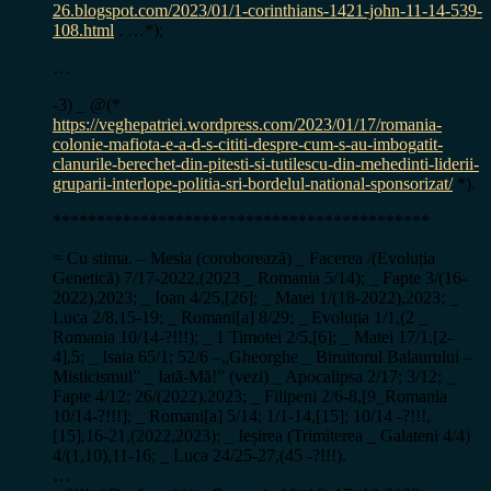
26.blogspot.com/2023/01/1-corinthians-1421-john-11-14-539-
108.html
. …*);
…
-3) _ @(*
https://veghepatriei.wordpress.com/2023/01/17/romania-
colonie-mafiota-e-a-d-s-cititi-despre-cum-s-au-imbogatit-
clanurile-berechet-din-pitesti-si-tutilescu-din-mehedinti-liderii-
gruparii-interlope-politia-sri-bordelul-national-sponsorizat/
*).
*******************************************
= Cu stima. – Mesia (coroborează) _ Facerea /(Evoluția
Genetică) 7/17-2022,(2023 _ Romania 5/14); _ Fapte 3/(16-
2022),2023; _ Ioan 4/25,[26]; _ Matei 1/(18-2022),2023; _
Luca 2/8,15-19; _ Romani[a] 8/29; _ Evoluția 1/1,(2 _
Romania 10/14-?!!!); _ 1 Timotei 2/5,[6]; _ Matei 17/1,[2-
4],5; _ Isaia 65/1; 52/6 –„Gheorghe _ Biruitorul Balaurului –
Misticismul” _ Iată-Mă!” (vezi) _ Apocalipsa 2/17; 3/12; _
Fapte 4/12; 26/(2022),2023; _ Filipeni 2/6-8,[9_Romania
10/14-?!!!]; _ Romani[a] 5/14; 1/1-14,[15]; 10/14 -?!!!,
[15],16-21,(2022,2023); _ Ieșirea (Trimiterea _ Galateni 4/4)
4/(1,10),11-16; _ Luca 24/25-27,(45 -?!!!).
…