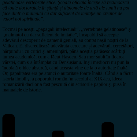
gelatinoase vertebrate etice. Școala oficială începe să recunoască
că toate doctoratele în știință și diplomele de artă ale lumii nu pot
face dintr-o maimuță cu dar suficient de imitație un creator de
valori noi spirituale”
.
Tocmai pe acești ,,papagali intelectuali”, ,,vertebrate gelatinoase” și
,,maimuțoi cu dar suficient de imitație”, incapabili să accepte
adevărul descoperit de oamenii geniali, au contat nașii noștri de la
Vatican. Ei discreditează adevărata cercetare și adevărații cercetători,
hărțuindu-i cu critici și amenințări, până aceștia părăsesc scârbiți
lumea academică, cum a făcut Hașdeu. Sau mor subit în floarea
vârstei, cum s-a întâmplat cu Densușianu. Inșii mediocri nu pun la
îndoială o idee absurdă, când aceasta vine de la o autoritate înaltă.
Or, papalitatea era pe atunci o autoritate foarte înaltă. Când s-a făcut
istoria limbii şi a poporului român, în secolul al XIX-lea, ideea
romanizării dacilor a fost pescuită din scrisorile papilor și pusă în
manualele de istorie.