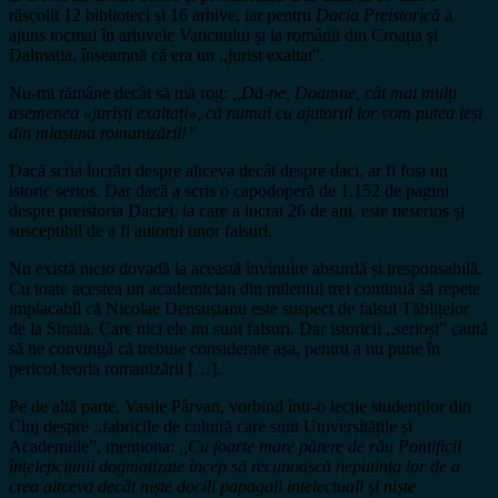
răscolit 12 biblioteci și 16 arhive, iar pentru
Dacia Preistorică
a
ajuns tocmai în arhivele Vaticnului și la românii din Croația și
Dalmația, înseamnă că era un ,,jurist exaltat”.
Nu-mi rămâne decât să mă rog:
,,Dă-ne, Doamne, cât mai mulți
asemenea «juriști exaltați», că numai cu ajutorul lor vom putea ieși
din mlaștina romanizării!”
Dacă scria lucrări despre altceva decât despre daci, ar fi fost un
istoric serios. Dar dacă a scris o capodoperă de 1.152 de pagini
despre preistoria Daciei, la care a lucrat 26 de ani, este neserios și
susceptibil de a fi autorul unor falsuri.
Nu există nicio dovadă la această învinuire absurdă și iresponsabilă.
Cu toate acestea un academician din mileniul trei continuă să repete
implacabil că Nicolae Densușianu este suspect de falsul Tăblițelor
de la Sinaia. Care nici ele nu sunt falsuri. Dar istoricii ,,serioși” caută
să ne convingă că trebuie considerate așa, pentru a nu pune în
pericol teoria romanizării […].
Pe de altă parte, Vasile Pârvan, vorbind într-o lecție studenților din
Cluj despre ,,fabricile de cultură care sunt Universitățile și
Academiile”, menționa:
,,Cu foarte mare părere de rău Pontificii
înțelepciunii dogmatizate încep să recunoască neputința lor de a
crea altceva decât niște docili papagali intelectuali și niște