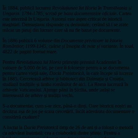
În 1884, publică lucrarea
Revoluțiunea lui Horia în Transilvania și
Ungaria. 1784-1785, scrisă pe baza documentelor oficiale
. Cartea
este interzisă în Ungaria. Autorul este aspru criticat de istoricii
maghiari. Densușianu răspunde cu demnitate, cerând să i se arate
măcar un pasaj din lucrare care să nu fie bazat pe documente.
În 1886 publică 6 volume din
Documente privitoare la Istoria
Românilor, 1199-1345, culese și însoțite de note și variante
. În total,
4822 de pagini format mare.
Pentru
Revoluțiunea lui Horia
primește premiul Academiei în
valoare de 5.000 de lei, pe care îi folosește pentru a se documenta
pentru cartea vieții sale,
Dacia Preistorică
, la care începe să lucreze
în 1885. Cercetează arhive și biblioteci din Dalmația și Croația,
studiază tradițiile și limba românilor de aici. La Roma lucrează în
arhivele Vaticanului. Ajunge până în Sicilia, unde iarăși se
interesează de arhive și tradiții vechi.
S-a documentat, cum s-ar zice, până-n dinți. Oare istoricii noștri au
decăzut așa de jos pe scara cercetării, încât adevărata documentare o
consideră exaltare?
A lucrat la
Dacia Preistorică
timp de 26 de ani și a folosit o metodă
cu adevărat înaintată: cea a colaborării dintre științe. Pentru a