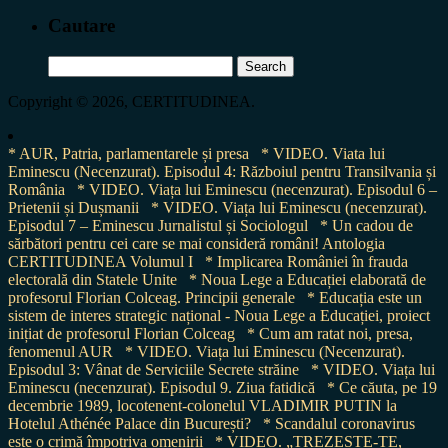
Cautare
Search
for:
Copyright © 2026, CERTITUDINEA.
* AUR, Patria, parlamentarele și presa
* VIDEO. Viata lui
Eminescu (Necenzurat). Episodul 4: Războiul pentru Transilvania și
România
* VIDEO. Viața lui Eminescu (necenzurat). Episodul 6 –
Prietenii și Dușmanii
* VIDEO. Viața lui Eminescu (necenzurat).
Episodul 7 – Eminescu Jurnalistul și Sociologul
* Un cadou de
sărbători pentru cei care se mai consideră români! Antologia
CERTITUDINEA Volumul I
* Implicarea României în frauda
electorală din Statele Unite
* Noua Lege a Educației elaborată de
profesorul Florian Colceag. Principii generale
* Educația este un
sistem de interes strategic național - Noua Lege a Educației, proiect
inițiat de profesorul Florian Colceag
* Cum am ratat noi, presa,
fenomenul AUR
* VIDEO. Viața lui Eminescu (Necenzurat).
Episodul 3: Vânat de Serviciile Secrete străine
* VIDEO. Viața lui
Eminescu (necenzurat). Episodul 9. Ziua fatidică
* Ce căuta, pe 19
decembrie 1989, locotenent-colonelul VLADIMIR PUTIN la
Hotelul Athénée Palace din București?
* Scandalul coronavirus
este o crimă împotriva omenirii
* VIDEO. „TREZEȘTE-TE,