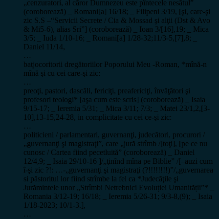
„cenzuratori, al căror Dumnezeu este pîntecele nesătul”
(coroborează) _ Romani[a] 16/18; _ Filipeni 3/19, [şi, care-şi
zic S.S –“Servicii Secrete / Cia & Mossad şi alţii (Dst & Avo
& Mi5-6), alias Sri”] (coroborează) _ Ioan 3/[16],19; _ Mica
3/5; _ Iuda 1/10-16; _ Romani[a] 1/28-32;11/3-5,[7],8; _
Daniel 11/14,
…
batjocoritorii dregătoriilor Poporului Meu -Roman, *mînă-n
mînă şi cu cei care-şi zic:
…
preoţi, pastori, dascăli, fericiţi, preafericiţi, învăţători şi
profesori teologi* [aşa cum este scris] (coroborează) _ Isaia
9/15-17; _ Ieremia 5/31; _ Mica 3/11; 7/3; _ Matei 23/1,2,[3-
10],13-15,24-28, in complicitate cu cei ce-şi zic:
…
politicieni / parlamentari, guvernanţi, judecători, procurori /
„guvernanţi şi magistraţi”, care „jură strîmb /[toţi], [pe ce nu
cunosc / Cartea fiind pecetluită” (coroborează) _ Daniel
12/4,9; _ Isaia 29/10-16 ]/„ţinînd mîna pe Biblie” /[–auzi cum
î-şi zic ?!: …-„guvernanţi şi magistraţi (?!!!!!!!!)”/„guvernarea
si păstoritul lor fiind strîmbe la fel ca *Judecăţile şi
Jurămintele unor „Strîmbi Netrebnici Evoluției Umanității”* _
Romania 3/12-19; 16/18; _ Ieremia 5/26-31; 9/3-8,(9); _ Isaia
1/18-2023; 10/1-3.],
…