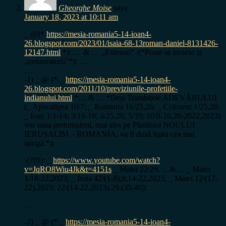
Gheorghe Moise
says:
January 18, 2023 at 10:11 am
_ @(*
https://mesia-romania5-14-ioan4-
26.blogspot.com/2023/01/isaia-68-13roman-daniel-8131426-
12147.html
*): … & … „Extenso” /(*Poate se trezesc și
„cenzuratorii”*): …
…
-1) _ @ (* _
https://mesia-romania5-14-ioan4-
26.blogspot.com/2011/10/previziunile-profetiile-
indianului.html
*… & … *Deși Trambițele ADEVĂRULUI
(_ Apocalipsa 10/7; _ Romania 16/25,26; _ Coloseni 1/25,26;
_ Ioan 1/1-14; 3/16-19; 4/25,26; 5/39; 10/8-16,20-2022,2023)
vor suna pretutindeni, mai ales pe Pămîntul NOULUI
IERUSALIM – ROMANIA, va fi dusă lupta cea mai
aprigă.*);
-(?!!!): _
https://www.youtube.com/watch?
v=JqRO8Wiu4Jk&t=4151s
_ Matei 22/29, …&… _ Matei
1/18-22,2023; _ Isaia 42/(1-8),9,14-22,2023; _ Matei 12/(17-
22),2023; 22/(14-22,2023),29,(35-40);
…
-2) _ @ (* _
https://mesia-romania5-14-ioan4-