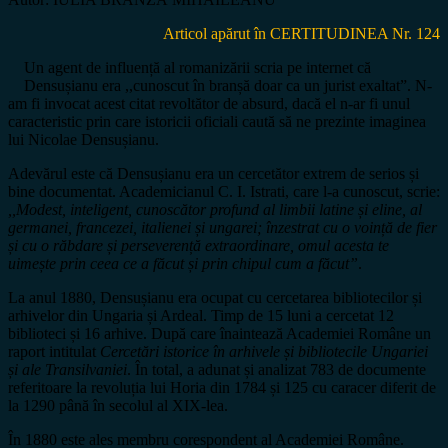
Articol apărut în CERTITUDINEA Nr. 124
Un agent de influență al romanizării scria pe internet că
Densușianu era ,,cunoscut în branșă doar ca un jurist exaltat”. N-
am fi invocat acest citat revoltător de absurd, dacă el n-ar fi unul
caracteristic prin care istoricii oficiali caută să ne prezinte imaginea
lui Nicolae Densușianu.
Adevărul este că Densușianu era un cercetător extrem de serios și
bine documentat. Academicianul C. I. Istrati, care l-a cunoscut, scrie:
,,Modest, inteligent, cunoscător profund al limbii latine și eline, al
germanei, francezei, italienei și ungarei; înzestrat cu o voință de fier
și cu o răbdare și perseverență extraordinare, omul acesta te
uimește prin ceea ce a făcut și prin chipul cum a făcut”
.
La anul 1880, Densușianu era ocupat cu cercetarea bibliotecilor și
arhivelor din Ungaria și Ardeal. Timp de 15 luni a cercetat 12
biblioteci și 16 arhive. După care înaintează Academiei Române un
raport intitulat
Cercetări istorice în arhivele și bibliotecile Ungariei
și ale Transilvaniei
. În total, a adunat și analizat 783 de documente
referitoare la revoluția lui Horia din 1784 și 125 cu caracer diferit de
la 1290 până în secolul al XIX-lea.
În 1880 este ales membru corespondent al Academiei Române.