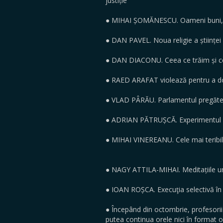
justiție
● MIHAI ȘOMĂNESCU. Oameni buni
● DAN PAVEL. Noua religie a științei
● DAN DIACONU. Ceea ce trăim și cee
● RAED ARAFAT violează pentru a d
● VLAD PÂRĂU. Parlamentul pregăte
● ADRIAN PĂTRUȘCĂ. Experimentul Is
● MIHAI VINEREANU. Cele mai teribil
● NAGY ATTILA-MIHAI. Meditațiile un
● IOAN ROȘCA. Execuţia selectivă î
● Începând din octombrie, profesorii
putea continua orele nici în forma