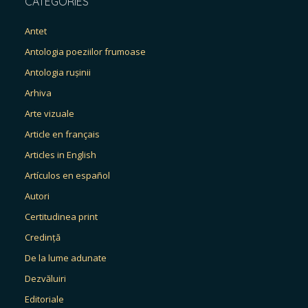
CATEGORIES
Antet
Antologia poeziilor frumoase
Antologia rușinii
Arhiva
Arte vizuale
Article en français
Articles in English
Artículos en español
Autori
Certitudinea print
Credință
De la lume adunate
Dezvăluiri
Editoriale