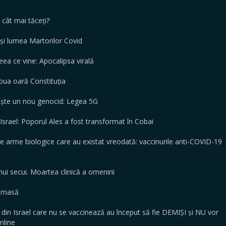
, cât mai tăceți?
 și lumea Martorilor Covid
a ce vine: Apocalipsa virală
oua oară Constituția
ște un nou genocid: Legea 5G
rael: Poporul Ales a fost transformat în Cobai
e arme biologice care au existat vreodată: vaccinurile anti-COVID-19
ui secui. Moartea clinică a omenirii
n masă
 din Israel care nu se vaccinează au început să fie DEMIȘI și NU vor
t online