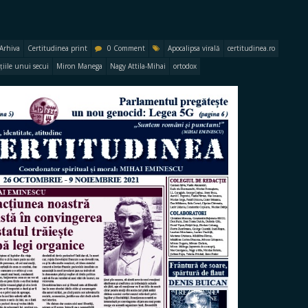
Arhiva
Certitudinea print
0 Comment
Apocalipsa virală
certitudinea.ro
țiile unui secui
Miron Manega
Nagy Attila-Mihai
ortodox