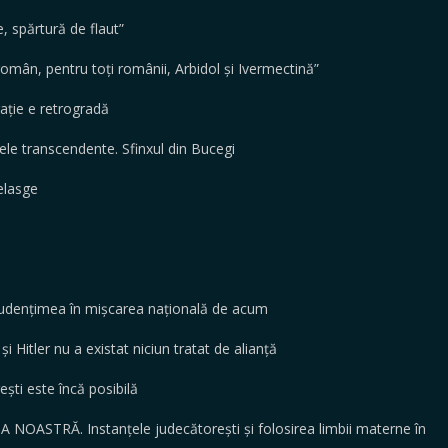
 spărtură de flaut”
omân, pentru toți românii, Arbidol și Ivermectină”
ție e retrogradă
e transcendente. Sfinxul din Bucegi
elasge
tudențimea în mișcarea națională de acum
Hitler nu a existat niciun tratat de alianță
rești este încă posibilă
OASTRĂ. Instanțele judecătorești și folosirea limbii materne în