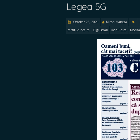
Legea 5G
October 25, 2021
Miron Manega
certitudinea.ro
Gigi Becali
Ioan Roșca
Medita