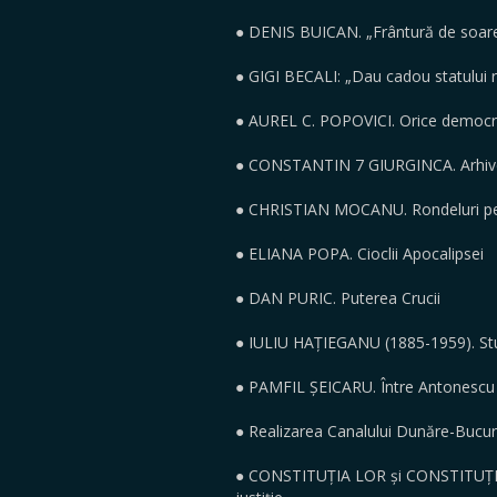
● DENIS BUICAN. „Frântură de soare,
● GIGI BECALI: „Dau cadou statului r
● AUREL C. POPOVICI. Orice democra
● CONSTANTIN 7 GIURGINCA. Arhivel
● CHRISTIAN MOCANU. Rondeluri p
● ELIANA POPA. Cioclii Apocalipsei
● DAN PURIC. Puterea Crucii
● IULIU HAȚIEGANU (1885-1959). S
● PAMFIL ȘEICARU. Între Antonescu și 
● Realizarea Canalului Dunăre-Bucu
● CONSTITUȚIA LOR și CONSTITUȚIA N