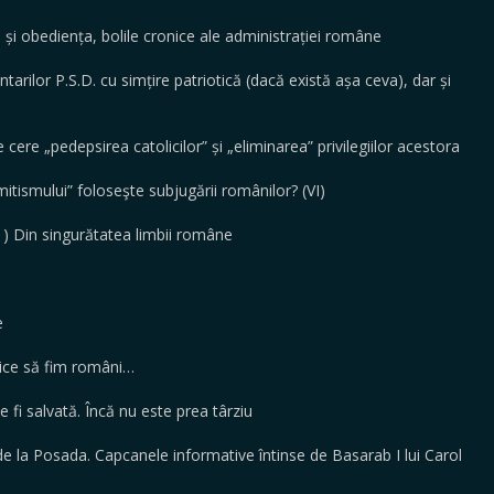
și obediența, bolile cronice ale administrației române
lor P.S.D. cu simțire patriotică (dacă există așa ceva), dar și
cere „pedepsirea catolicilor” și „eliminarea” privilegiilor acestora
smului” foloseşte subjugării românilor? (VI)
) Din singurătatea limbii române
e
ice să fim români…
i salvată. Încă nu este prea târziu
 la Posada. Capcanele informative întinse de Basarab I lui Carol