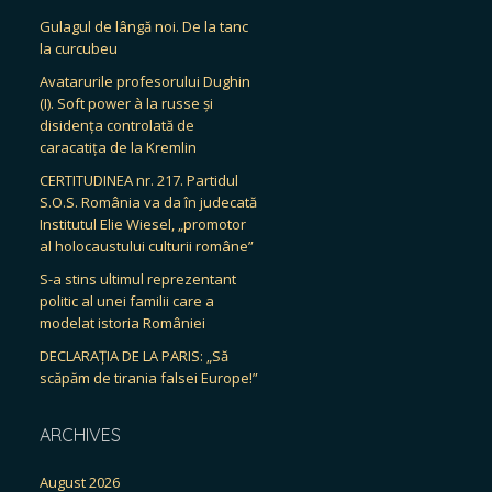
Gulagul de lângă noi. De la tanc
la curcubeu
Avatarurile profesorului Dughin
(I). Soft power à la russe și
disidența controlată de
caracatița de la Kremlin
CERTITUDINEA nr. 217. Partidul
S.O.S. România va da în judecată
Institutul Elie Wiesel, „promotor
al holocaustului culturii române”
S-a stins ultimul reprezentant
politic al unei familii care a
modelat istoria României
DECLARAȚIA DE LA PARIS: „Să
scăpăm de tirania falsei Europe!”
ARCHIVES
August 2026