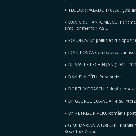
● TEODOR PALADE. Prostia, golănia 
● DAN CRISTIAN IONESCU. Parlamentari
simplilor membri P.S.D.
● POLONIA. Un politician din opoziție 
● IOAN ROȘCA Combaterea „antisemiti
● Dr. VASILE LECHINȚAN (1949-2021
● DANIELA GÎFU. Prea puține…
● DOREL VIDRAȘCU. Știință și poezi
● Dr. GEORGE COANDĂ. Ni se interz
● Dr. PETRIȘOR PEIU. România poate f
● G-ral MARIAN V. URECHE. Bătălia de
Robert de Anjou