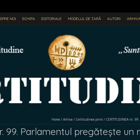
SPRE NOI
ECHIPA
EDITORIALE
MODELUL DE ȚARĂ
AUTORI
ARHIV
Home
/
Arhiva
/
Certitudinea print
/
CERTITUDINEA nr. 99. 
 99. Parlamentul pregătește un 