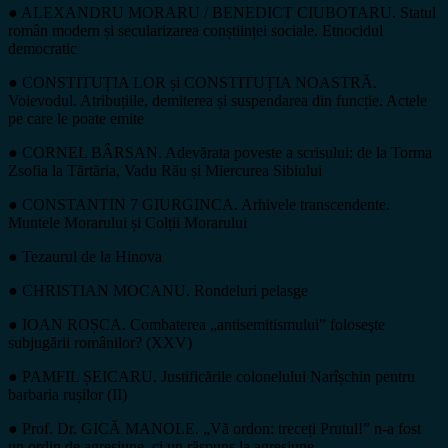
● ALEXANDRU MORARU / BENEDICT CIUBOTARU. Statul
român modern și secularizarea conștiinței sociale. Etnocidul
democratic
● CONSTITUȚIA LOR și CONSTITUȚIA NOASTRĂ.
Voievodul. Atribuțiile, demiterea și suspendarea din funcție. Actele
pe care le poate emite
● CORNEL BÂRSAN. Adevărata poveste a scrisului: de la Torma
Zsofia la Tărtăria, Vadu Rău și Miercurea Sibiului
● CONSTANTIN 7 GIURGINCA. Arhivele transcendente.
Muntele Morarului și Colții Morarului
● Tezaurul de la Hinova
● CHRISTIAN MOCANU. Rondeluri pelasge
● IOAN ROȘCA. Combaterea „antisemitismului” foloseşte
subjugării românilor? (XXV)
● PAMFIL ȘEICARU. Justificările colonelului Narîșchin pentru
barbaria rușilor (II)
● Prof. Dr. GICĂ MANOLE. „Vă ordon: treceți Prutul!” n-a fost
un ordin de agresiune, ci un răspuns la agresiune