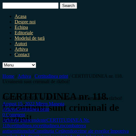
Search
for:
Acasa
Despre noi
Echipa
Editoriale
Modelul de țară
Autori
Arhiva
Contact
Home
/
Arhiva
/
Certitudinea print
/
CERTITUDINEA nr. 118.
Ucrainenii sunt criminali de război!
CERTITUDINEA nr. 118.
CERTITUDINEA nr. 118. Ucrainenii sunt criminali de război!
August 15, 2022
Miron Manega
Ucrainenii sunt criminali de
Arhiva
Certitudinea print
0 Comment
război!
Arhivele transcendente
CERTITUDINEA Nr.
118
certitudinea.ro
certitudinea.ro
combaterea
antisemitismului
Constituția Cetățenilor
crime ale evreilor împotriva