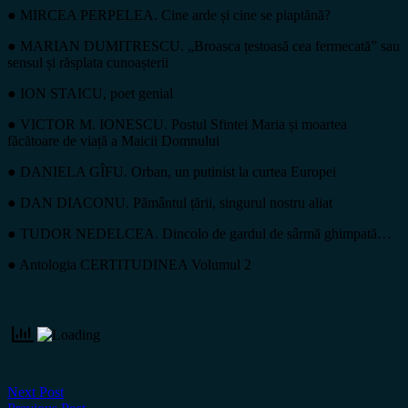
● MIRCEA PERPELEA. Cine arde și cine se piaptănă?
● MARIAN DUMITRESCU. „Broasca țestoasă cea fermecată” sau
sensul și răsplata cunoașterii
● ION STAICU, poet genial
● VICTOR M. IONESCU. Postul Sfintei Maria și moartea
făcătoare de viață a Maicii Domnului
● DANIELA GÎFU. Orban, un putinist la curtea Europei
● DAN DIACONU. Pământul țării, singurul nostru aliat
● TUDOR NEDELCEA. Dincolo de gardul de sârmă ghimpată…
● Antologia CERTITUDINEA Volumul 2
Next Post