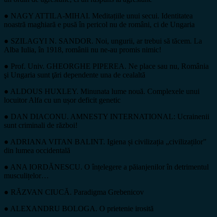
● NAGY ATTILA-MIHAI. Meditațiile unui secui. Identitatea
noastră maghiară e pusă în pericol nu de români, ci de Ungaria
● SZILAGYI N. SANDOR. Noi, ungurii, ar trebui să tăcem. La
Alba Iulia, în 1918, românii nu ne-au promis nimic!
● Prof. Univ. GHEORGHE PIPEREA. Ne place sau nu, România
şi Ungaria sunt ţări dependente una de cealaltă
● ALDOUS HUXLEY. Minunata lume nouă. Complexele unui
locuitor Alfa cu un ușor deficit genetic
● DAN DIACONU. AMNESTY INTERNATIONAL: Ucrainenii
sunt criminali de război!
● ADRIANA VITAN BALINT. Igiena și civilizația „civilizaților”
din lumea occidentală
● ANA IORDĂNESCU. O înțelegere a păianjenilor în detrimentul
musculițelor…
● RĂZVAN CIUCĂ. Paradigma Grebenicov
● ALEXANDRU BOLOGA. O prietenie irosită