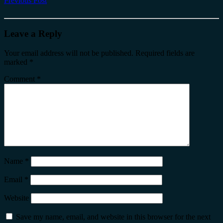
Previous Post
Leave a Reply
Your email address will not be published.
Required fields are
marked
*
Comment
*
Name
*
Email
*
Website
Save my name, email, and website in this browser for the next