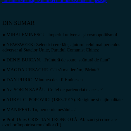
românilor
Meditațiile unui secui
ortodox
Rondeluri pelasge
DIN SUMAR
● MIHAI EMINESCU. Imperiul universal și cosmopolitismul
● NEWSWEEK: Zelenski cere fățiș ajutorul celui mai periculos
adversar al Statelor Unite, Partidul Comunist Chinez
● DENIS BUICAN. „Frântură de soare, spărtură de flaut”
● MAGDA URSACHE. Cât să mai iertăm, Părinte?
● DAN PURIC. Minunea de a fi Eminescu
● Av. SORIN SABĂU. Ce fel de parteneriat e acesta?
● AUREL C. POPOVICI (1863-1917). Religiune și naționalitate
● MANIFEST: Tu, nemernic nesătul…!
● Prof. Univ. CRISTIAN TRONCOTĂ. Abuzuri și crime ale
evreilor împotriva românilor (II)