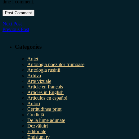
time I comment.
Next Post
Previous Post
Categories
Antet
Antologia poeziilor frumoase
Antologia rușinii
Arhiva
Arte vizuale
Article en français
Articles in English
Artículos en español
Autori
Certitudinea print
Credință
De la lume adunate
Dezvăluiri
Editoriale
Emisiuni tv