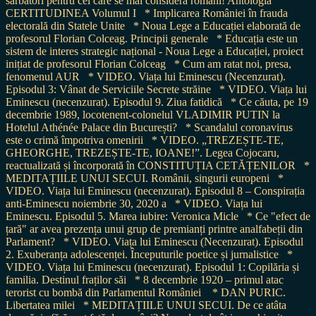
sărbători pentru cei care se mai consideră români! Antologia
CERTITUDINEA Volumul I
* Implicarea României în frauda
electorală din Statele Unite
* Noua Lege a Educației elaborată de
profesorul Florian Colceag. Principii generale
* Educația este un
sistem de interes strategic național - Noua Lege a Educației, proiect
inițiat de profesorul Florian Colceag
* Cum am ratat noi, presa,
fenomenul AUR
* VIDEO. Viața lui Eminescu (Necenzurat).
Episodul 3: Vânat de Serviciile Secrete străine
* VIDEO. Viața lui
Eminescu (necenzurat). Episodul 9. Ziua fatidică
* Ce căuta, pe 19
decembrie 1989, locotenent-colonelul VLADIMIR PUTIN la
Hotelul Athénée Palace din București?
* Scandalul coronavirus
este o crimă împotriva omenirii
* VIDEO. „TREZEȘTE-TE,
GHEORGHE, TREZEȘTE-TE, IOANE!”. Legea Cojocaru,
reactualizată și încorporată în CONSTITUȚIA CETĂȚENILOR
*
MEDITAȚIILE UNUI SECUI. Românii, singurii europeni
*
VIDEO. Viața lui Eminescu (necenzurat). Episodul 8 – Conspirația
anti-Eminescu noiembrie 30, 2020 a
* VIDEO. Viața lui
Eminescu. Episodul 5. Marea iubire: Veronica Micle
* Ce "efect de
țară" ar avea prezența unui grup de premianți printre analfabeții din
Parlament?
* VIDEO. Viața lui Eminescu (Necenzurat). Episodul
2. Exuberanța adolescenței. Începuturile poetice și jurnalistice
*
VIDEO. Viața lui Eminescu (necenzurat). Episodul 1: Copilăria și
familia. Destinul fraților săi
* 8 decembrie 1920 – primul atac
terorist cu bombă din Parlamentul României
* DAN PURIC.
Libertatea milei
* MEDITAȚIILE UNUI SECUI. De ce atâta