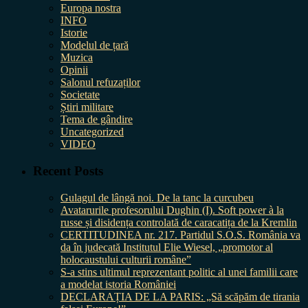
Europa nostra
INFO
Istorie
Modelul de țară
Muzica
Opinii
Salonul refuzaților
Societate
Știri militare
Tema de gândire
Uncategorized
VIDEO
Recent Posts
Gulagul de lângă noi. De la tanc la curcubeu
Avatarurile profesorului Dughin (I). Soft power à la
russe și disidența controlată de caracatița de la Kremlin
CERTITUDINEA nr. 217. Partidul S.O.S. România va
da în judecată Institutul Elie Wiesel, „promotor al
holocaustului culturii române”
S-a stins ultimul reprezentant politic al unei familii care
a modelat istoria României
DECLARAȚIA DE LA PARIS: „Să scăpăm de tirania