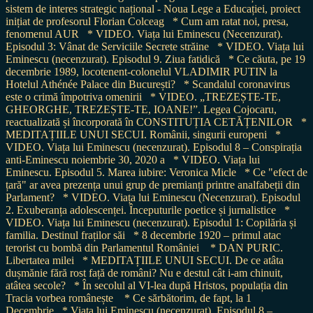
sistem de interes strategic național - Noua Lege a Educației, proiect
inițiat de profesorul Florian Colceag
* Cum am ratat noi, presa,
fenomenul AUR
* VIDEO. Viața lui Eminescu (Necenzurat).
Episodul 3: Vânat de Serviciile Secrete străine
* VIDEO. Viața lui
Eminescu (necenzurat). Episodul 9. Ziua fatidică
* Ce căuta, pe 19
decembrie 1989, locotenent-colonelul VLADIMIR PUTIN la
Hotelul Athénée Palace din București?
* Scandalul coronavirus
este o crimă împotriva omenirii
* VIDEO. „TREZEȘTE-TE,
GHEORGHE, TREZEȘTE-TE, IOANE!”. Legea Cojocaru,
reactualizată și încorporată în CONSTITUȚIA CETĂȚENILOR
*
MEDITAȚIILE UNUI SECUI. Românii, singurii europeni
*
VIDEO. Viața lui Eminescu (necenzurat). Episodul 8 – Conspirația
anti-Eminescu noiembrie 30, 2020 a
* VIDEO. Viața lui
Eminescu. Episodul 5. Marea iubire: Veronica Micle
* Ce "efect de
țară" ar avea prezența unui grup de premianți printre analfabeții din
Parlament?
* VIDEO. Viața lui Eminescu (Necenzurat). Episodul
2. Exuberanța adolescenței. Începuturile poetice și jurnalistice
*
VIDEO. Viața lui Eminescu (necenzurat). Episodul 1: Copilăria și
familia. Destinul fraților săi
* 8 decembrie 1920 – primul atac
terorist cu bombă din Parlamentul României
* DAN PURIC.
Libertatea milei
* MEDITAȚIILE UNUI SECUI. De ce atâta
dușmănie fără rost față de români? Nu e destul cât i-am chinuit,
atâtea secole?
* În secolul al VI-lea după Hristos, populația din
Tracia vorbea românește
* Ce sărbătorim, de fapt, la 1
Decembrie
* Viața lui Eminescu (necenzurat). Episodul 8 –