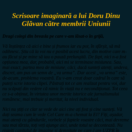
Scrisoare imaginară a lui Doru Dinu
Glăvan către membrii Uniunii
Dragi colegi din breasla pe care v-am lăsat-o în grijă,
Vă înștiințez că aici e bine și frumos iar eu pot, în sfârșit, să mă
odihnesc. Știu că la voi nu e posibil acest lucru, din motive care m-
au făcut și pe mine să iau o pauză prelungită. De fapt, nici n-a fost
opțiunea mea, dar, probabil, aici mi se terminase misiunea. Sau,
mai exact, partea mea de misiune, căci, dacă sunteți atenți, undeva,
discret, am pus un semn de „va urma”. Dar acest „va urma” este,
de-acum, problema voastră. Eu v-am creat doar cadrul în care să
puteți scrie istoria clipei. Păstrați tot ce am realizat pentru voi, dar
nu scăpațí din vedere că nimic în viață nu e necondiționat. Tot ceea
ce s-a obținut, în virtutea unor merite istorice ale jurnalismului
românesc, mai trebuie și meritat, la nivel individual.
Nici nu știți ce clar se vede de aici cine ați fost și cine sunteți. Vă
dați seama cum le vede Cel Care m-a chemat la El? Fiți, așadar,
mai atenți cu gândurile, vorbele și faptele voastre căci, mai devreme
sau mai târziu, toți veți ajunge aici, unde totul se decontează. Nu
risipiți capitalul de imagine și demnitate pe care-l are UZPR în