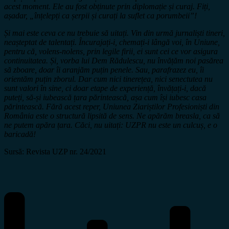
acest moment. Ele au fost obținute prin diplomație și curaj. Fiți,
așadar, „înțelepți ca șerpii și curați la suflet ca porumbeii”!
Și mai este ceva ce nu trebuie să uitați. Vin din urmă jurnaliști tineri,
neașteptat de talentați. Încurajați-i, chemați-i lângă voi, în Uniune,
pentru că, volens-nolens, prin legile firii, ei sunt cei ce vor asigura
continuitatea. Și, vorba lui Dem Rădulescu, nu învățăm noi pasărea
să zboare, doar îi aranjăm puțin penele. Sau, parafrazez eu, îi
orientăm puțin zborul. Dar cum nici tinerețea, nici senectutea nu
sunt valori în sine, ci doar etape de experiență, învățați-i, dacă
puteți, să-și iubească țara părintească, așa cum își iubesc casa
părintească. Fără acest reper, Uniunea Ziariștilor Profesioniști din
România este o structură lipsită de sens. Ne apărăm breasla, ca să
ne putem apăra țara. Căci, nu uitați: UZPR nu este un culcuș, e o
baricadă!
Sursă: Revista UZP nr. 24/2021