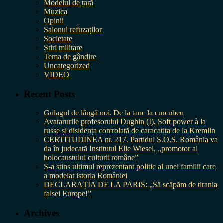
Modelul de țară
Muzica
Opinii
Salonul refuzaților
Societate
Știri militare
Tema de gândire
Uncategorized
VIDEO
Recent Posts
Gulagul de lângă noi. De la tanc la curcubeu
Avatarurile profesorului Dughin (I). Soft power à la
russe și disidența controlată de caracatița de la Kremlin
CERTITUDINEA nr. 217. Partidul S.O.S. România va
da în judecată Institutul Elie Wiesel, „promotor al
holocaustului culturii române”
S-a stins ultimul reprezentant politic al unei familii care
a modelat istoria României
DECLARAȚIA DE LA PARIS: „Să scăpăm de tirania
falsei Europe!”
Archives