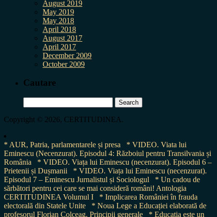
August 2019
May 2019
May 2018
April 2018
August 2017
April 2017
December 2009
October 2009
Cautare
Search
for:
Copyright © 2026, CERTITUDINEA.
* AUR, Patria, parlamentarele și presa
* VIDEO. Viata lui
Eminescu (Necenzurat). Episodul 4: Războiul pentru Transilvania și
România
* VIDEO. Viața lui Eminescu (necenzurat). Episodul 6 –
Prietenii și Dușmanii
* VIDEO. Viața lui Eminescu (necenzurat).
Episodul 7 – Eminescu Jurnalistul și Sociologul
* Un cadou de
sărbători pentru cei care se mai consideră români! Antologia
CERTITUDINEA Volumul I
* Implicarea României în frauda
electorală din Statele Unite
* Noua Lege a Educației elaborată de
profesorul Florian Colceag. Principii generale
* Educația este un