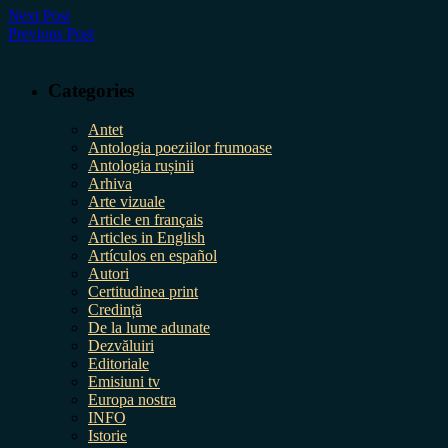
Next Post
Previous Post
Categories
Antet
Antologia poeziilor frumoase
Antologia rușinii
Arhiva
Arte vizuale
Article en français
Articles in English
Artículos en español
Autori
Certitudinea print
Credință
De la lume adunate
Dezvăluiri
Editoriale
Emisiuni tv
Europa nostra
INFO
Istorie