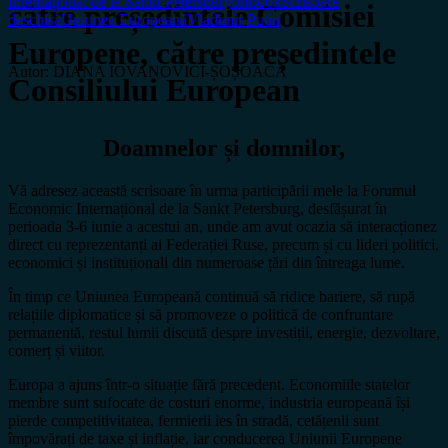
Internațional de la Sankt Petersburg
ortodox
Scrisoare
către președintele Comisiei
deschisă
Uniunea Europeană
Vladimir Putin
Europene, către președintele
Autor: DIANA IOVANOVICI-ȘOȘOACĂ
Consiliului European
Doamnelor și domnilor,
Vă adresez această scrisoare în urma participării mele la Forumul
Economic Internațional de la Sankt Petersburg, desfășurat în
perioada 3-6 iunie a acestui an, unde am avut ocazia să interacționez
direct cu reprezentanți ai Federației Ruse, precum și cu lideri politici,
economici și instituționali din numeroase țări din întreaga lume.
În timp ce Uniunea Europeană continuă să ridice bariere, să rupă
relațiile diplomatice și să promoveze o politică de confruntare
permanentă, restul lumii discută despre investiții, energie, dezvoltare,
comerț și viitor.
Europa a ajuns într-o situație fără precedent. Economiile statelor
membre sunt sufocate de costuri enorme, industria europeană își
pierde competitivitatea, fermierii ies în stradă, cetățenii sunt
împovărați de taxe și inflație, iar conducerea Uniunii Europene