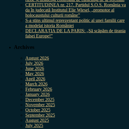
CERTITUDINEA nr. 217. Partidul S.O.S. România va
da în judecată Institutul Elie Wiesel, „promotor al
holocaustului culturii române”
S-a stins ultimul reprezentant politic al unei familii care
a modelat istoria României
DECLARAȚIA DE LA PARIS: „Să scăpăm de tirania
falsei Europe!”
Archives
August 2026
July 2026
June 2026
May 2026
April 2026
March 2026
February 2026
January 2026
December 2025
November 2025
October 2025
September 2025
August 2025
July 2025