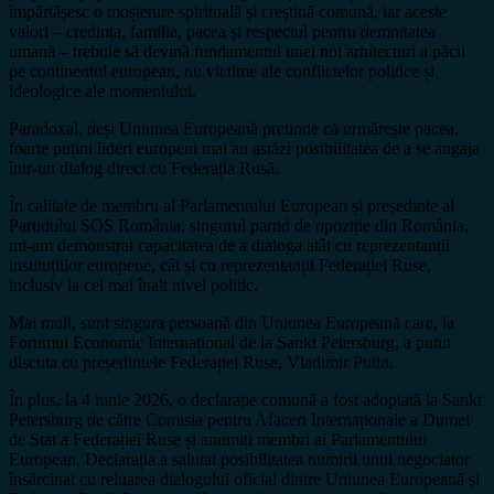
împărtășesc o moștenire spirituală și creștină comună, iar aceste
valori – credința, familia, pacea și respectul pentru demnitatea
umană – trebuie să devină fundamentul unei noi arhitecturi a păcii
pe continentul european, nu victime ale conflictelor politice și
ideologice ale momentului.
Paradoxal, deși Uniunea Europeană pretinde că urmărește pacea,
foarte puțini lideri europeni mai au astăzi posibilitatea de a se angaja
într-un dialog direct cu Federația Rusă.
În calitate de membru al Parlamentului European și președinte al
Partidului SOS România, singurul partid de opoziție din România,
mi-am demonstrat capacitatea de a dialoga atât cu reprezentanții
instituțiilor europene, cât și cu reprezentanții Federației Ruse,
inclusiv la cel mai înalt nivel politic.
Mai mult, sunt singura persoană din Uniunea Europeană care, la
Forumul Economic Internațional de la Sankt Petersburg, a putut
discuta cu președintele Federației Ruse, Vladimir Putin.
În plus, la 4 iunie 2026, o declarație comună a fost adoptată la Sankt
Petersburg de către Comisia pentru Afaceri Internaționale a Dumei
de Stat a Federației Ruse și anumiți membri ai Parlamentului
European. Declarația a salutat posibilitatea numirii unui negociator
însărcinat cu reluarea dialogului oficial dintre Uniunea Europeană și