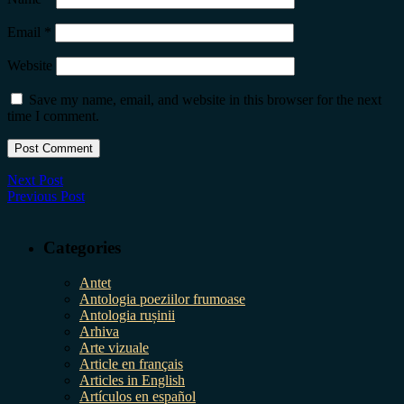
Email
*
Website
Save my name, email, and website in this browser for the next
time I comment.
Next Post
Previous Post
Categories
Antet
Antologia poeziilor frumoase
Antologia rușinii
Arhiva
Arte vizuale
Article en français
Articles in English
Artículos en español