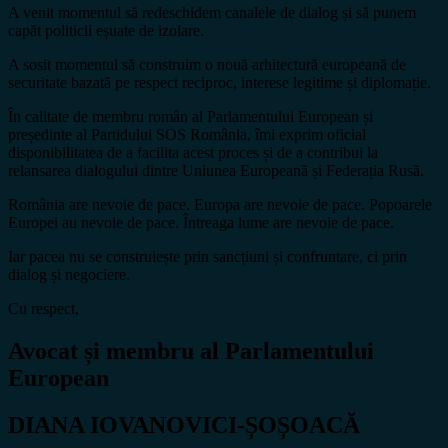
A venit momentul să redeschidem canalele de dialog și să punem
capăt politicii eșuate de izolare.
A sosit momentul să construim o nouă arhitectură europeană de
securitate bazată pe respect reciproc, interese legitime și diplomație.
În calitate de membru român al Parlamentului European și
președinte al Partidului SOS România, îmi exprim oficial
disponibilitatea de a facilita acest proces și de a contribui la
relansarea dialogului dintre Uniunea Europeană și Federația Rusă.
România are nevoie de pace. Europa are nevoie de pace. Popoarele
Europei au nevoie de pace. Întreaga lume are nevoie de pace.
Iar pacea nu se construiește prin sancțiuni și confruntare, ci prin
dialog și negociere.
Cu respect,
Avocat și membru al Parlamentului
European
DIANA IOVANOVICI-ȘOȘOACĂ