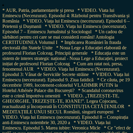
* AUR, Patria, parlamentarele și presa
* VIDEO. Viata lui
Eminescu (Necenzurat). Episodul 4: Războiul pentru Transilvania și
România
* VIDEO. Viața lui Eminescu (necenzurat). Episodul 6 –
Prietenii și Dușmanii
* VIDEO. Viața lui Eminescu (necenzurat).
Episodul 7 – Eminescu Jurnalistul și Sociologul
* Un cadou de
sărbători pentru cei care se mai consideră români! Antologia
CERTITUDINEA Volumul I
* Implicarea României în frauda
electorală din Statele Unite
* Noua Lege a Educației elaborată de
profesorul Florian Colceag. Principii generale
* Educația este un
sistem de interes strategic național - Noua Lege a Educației, proiect
inițiat de profesorul Florian Colceag
* Cum am ratat noi, presa,
fenomenul AUR
* VIDEO. Viața lui Eminescu (Necenzurat).
Episodul 3: Vânat de Serviciile Secrete străine
* VIDEO. Viața lui
Eminescu (necenzurat). Episodul 9. Ziua fatidică
* Ce căuta, pe 19
decembrie 1989, locotenent-colonelul VLADIMIR PUTIN la
Hotelul Athénée Palace din București?
* Scandalul coronavirus
este o crimă împotriva omenirii
* VIDEO. „TREZEȘTE-TE,
GHEORGHE, TREZEȘTE-TE, IOANE!”. Legea Cojocaru,
reactualizată și încorporată în CONSTITUȚIA CETĂȚENILOR
*
MEDITAȚIILE UNUI SECUI. Românii, singurii europeni
*
VIDEO. Viața lui Eminescu (necenzurat). Episodul 8 – Conspirația
anti-Eminescu noiembrie 30, 2020 a
* VIDEO. Viața lui
Eminescu. Episodul 5. Marea iubire: Veronica Micle
* Ce "efect de