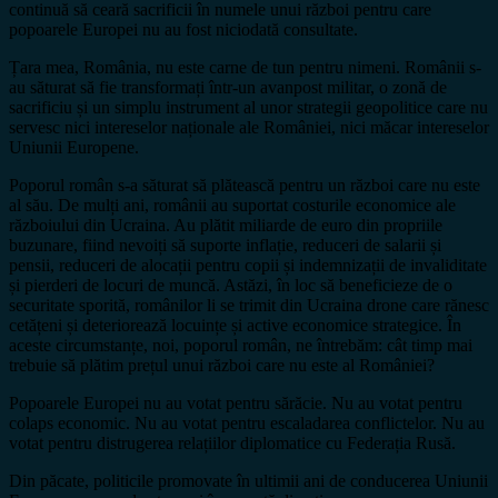
continuă să ceară sacrificii în numele unui război pentru care
popoarele Europei nu au fost niciodată consultate.
Țara mea, România, nu este carne de tun pentru nimeni. Românii s-
au săturat să fie transformați într-un avanpost militar, o zonă de
sacrificiu și un simplu instrument al unor strategii geopolitice care nu
servesc nici intereselor naționale ale României, nici măcar intereselor
Uniunii Europene.
Poporul român s-a săturat să plătească pentru un război care nu este
al său. De mulți ani, românii au suportat costurile economice ale
războiului din Ucraina. Au plătit miliarde de euro din propriile
buzunare, fiind nevoiți să suporte inflație, reduceri de salarii și
pensii, reduceri de alocații pentru copii și indemnizații de invaliditate
și pierderi de locuri de muncă. Astăzi, în loc să beneficieze de o
securitate sporită, românilor li se trimit din Ucraina drone care rănesc
cetățeni și deteriorează locuințe și active economice strategice. În
aceste circumstanțe, noi, poporul român, ne întrebăm: cât timp mai
trebuie să plătim prețul unui război care nu este al României?
Popoarele Europei nu au votat pentru sărăcie. Nu au votat pentru
colaps economic. Nu au votat pentru escaladarea conflictelor. Nu au
votat pentru distrugerea relațiilor diplomatice cu Federația Rusă.
Din păcate, politicile promovate în ultimii ani de conducerea Uniunii