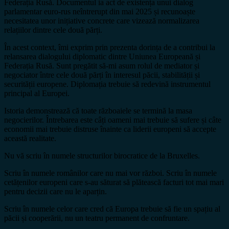
Federația Rusă. Documentul ia act de existența unui dialog
parlamentar euro-rus neîntrerupt din mai 2025 și recunoaște
necesitatea unor inițiative concrete care vizează normalizarea
relațiilor dintre cele două părți.
În acest context, îmi exprim prin prezenta dorința de a contribui la
relansarea dialogului diplomatic dintre Uniunea Europeană și
Federația Rusă. Sunt pregătit să-mi asum rolul de mediator și
negociator între cele două părți în interesul păcii, stabilității și
securității europene. Diplomația trebuie să redevină instrumentul
principal al Europei.
Istoria demonstrează că toate războaiele se termină la masa
negocierilor. Întrebarea este câți oameni mai trebuie să sufere și câte
economii mai trebuie distruse înainte ca liderii europeni să accepte
această realitate.
Nu vă scriu în numele structurilor birocratice de la Bruxelles.
Scriu în numele românilor care nu mai vor război. Scriu în numele
cetățenilor europeni care s-au săturat să plătească facturi tot mai mari
pentru decizii care nu le aparțin.
Scriu în numele celor care cred că Europa trebuie să fie un spațiu al
păcii și cooperării, nu un teatru permanent de confruntare.