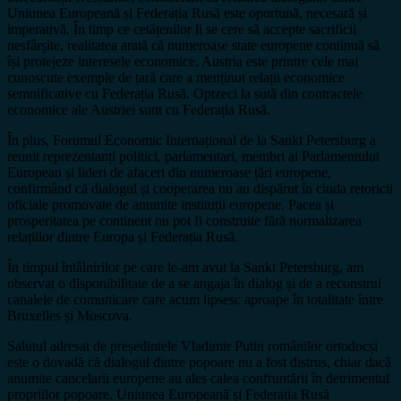
Uniunea Europeană și Federația Rusă este oportună, necesară și
imperativă. În timp ce cetățenilor li se cere să accepte sacrificii
nesfârșite, realitatea arată că numeroase state europene continuă să
își protejeze interesele economice. Austria este printre cele mai
cunoscute exemple de țară care a menținut relații economice
semnificative cu Federația Rusă. Optzeci la sută din contractele
economice ale Austriei sunt cu Federația Rusă.
În plus, Forumul Economic Internațional de la Sankt Petersburg a
reunit reprezentanți politici, parlamentari, membri ai Parlamentului
European și lideri de afaceri din numeroase țări europene,
confirmând că dialogul și cooperarea nu au dispărut în ciuda retoricii
oficiale promovate de anumite instituții europene. Pacea și
prosperitatea pe continent nu pot fi construite fără normalizarea
relațiilor dintre Europa și Federația Rusă.
În timpul întâlnirilor pe care le-am avut la Sankt Petersburg, am
observat o disponibilitate de a se angaja în dialog și de a reconstrui
canalele de comunicare care acum lipsesc aproape în totalitate între
Bruxelles și Moscova.
Salutul adresat de președintele Vladimir Putin românilor ortodocși
este o dovadă că dialogul dintre popoare nu a fost distrus, chiar dacă
anumite cancelarii europene au ales calea confruntării în detrimentul
propriilor popoare. Uniunea Europeană și Federația Rusă