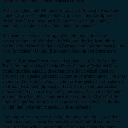
Europene au condus tocmai în această direcție.
Astăzi, relațiile dintre Uniunea Europeană și Federația Rusă sunt
practic distruse. Canalele de dialog au fost închise, iar diplomația a
fost înlocuită de ultimatumuri. Negocierea a fost înlocuită de
sancțiuni, iar rațiunea a fost înlocuită de propagandă.
Rezultatul este evident: Europa pierde din punct de vedere
economic, strategic și diplomatic. Mai grav decât oricare dintre
aceste pierderi este însă faptul că Europa pierde oportunitatea pentru
pace. Iar cetățenii Uniunii Europene plătesc un preț foarte mare.
Uniunea Europeană menține relații cu Statele Unite ale Americii.
Totuși, în timp ce liderii Statelor Unite, Chinei și Federației Ruse
mențin deschise canalele de comunicare și negociază direct cu
privire la principalele probleme cu care se confruntă lumea – chiar și
atunci când nu sunt de acord – Uniunea Europeană a ales izolarea și
confruntarea în locul diplomației. Dacă Europa continuă să stea
deoparte în timp ce marile puteri își redesenează sferele de influență
și remodelează regulile economice ale secolului XXI, riscă să fie
împinsă la periferia istoriei și să suporte consecințele deciziilor luate
de alții, fără a-și păstra capacitatea de a-i influența.
Noi, poporul român, care astăzi purtăm povara inflației, a scăderii
nivelului de trai, a costurilor energiei, a incertitudinii economice și a
insecurității crescânde, considerăm că reluarea dialogului dintre