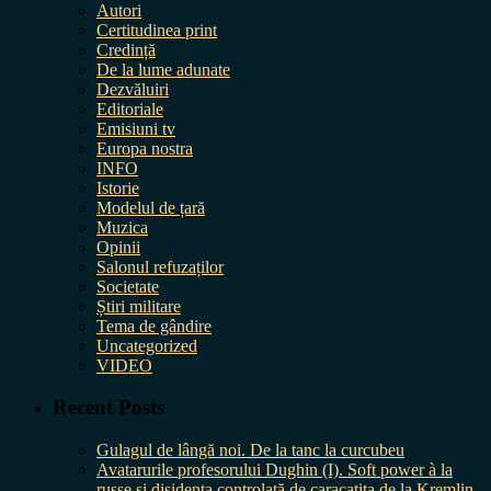
Autori
Certitudinea print
Credință
De la lume adunate
Dezvăluiri
Editoriale
Emisiuni tv
Europa nostra
INFO
Istorie
Modelul de țară
Muzica
Opinii
Salonul refuzaților
Societate
Știri militare
Tema de gândire
Uncategorized
VIDEO
Recent Posts
Gulagul de lângă noi. De la tanc la curcubeu
Avatarurile profesorului Dughin (I). Soft power à la
russe și disidența controlată de caracatița de la Kremlin