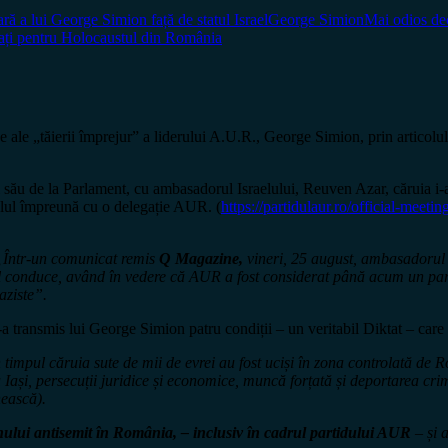
ară a lui George Simion față de statul Israel
George Simion
Mai odios dec
ați pentru Holocaustul din România
 ale „tăierii împrejur” a liderului A.U.R., George Simion, prin articolu
l său de la Parlament, cu ambasadorul Israelului, Reuven Azar, căruia i
raelul împreună cu o delegație AUR. (
https://partidulaur.ro/official-meet
„Într-un comunicat remis
Q Magazine,
vineri, 25 august, ambasadorul 
e îl conduce, având în vedere că AUR a fost considerat până acum un par
aziste”.
a transmis lui George Simion patru condiții – un veritabil Diktat – car
n timpul căruia sute de mii de evrei au fost uciși în zona controlată de
Iași, persecuții juridice și economice, muncă forțată și deportarea cri
nească).
ului antisemit în România, – inclusiv în cadrul partidului AUR
– și a