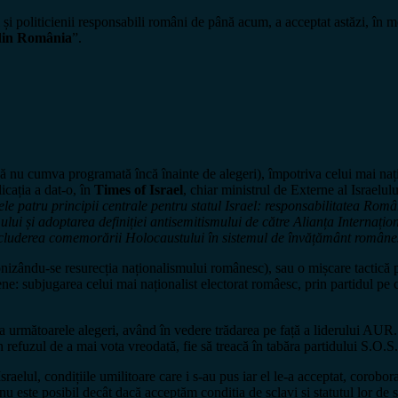
i și politicienii responsabili români de până acum, a acceptat astăzi, î
 din România
”.
ă nu cumva programată încă înainte de alegeri), împotriva celui mai naț
icația a dat-o, în
Times of Israel
, chiar ministrul de Externe al Israelul
e patru principii centrale pentru statul Israel: responsabilitatea Român
ui și adoptarea definiției antisemitismului de către Alianța Internați
 includerea comemorării Holocaustului în sistemul de învățământ române
conizându-se resurecția naționalismului românesc), sau o mișcare tactică 
iene: subjugarea celui mai naționalist electorat româesc, prin partidul pe 
a următoarele alegeri, având în vedere trădarea pe față a liderului AUR. 
 în refuzul de a mai vota vreodată, fie să treacă în tabăra partidului S.O.
Israelul, condițiile umilitoare care i s-au pus iar el le-a acceptat, corobor
 nu este posibil decât dacă acceptăm condiția de sclavi și statutul lor de