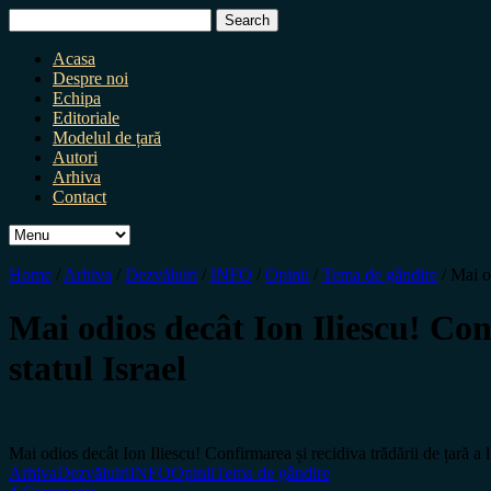
Search
for:
Acasa
Despre noi
Echipa
Editoriale
Modelul de țară
Autori
Arhiva
Contact
Home
/
Arhiva
/
Dezvăluiri
/
INFO
/
Opinii
/
Tema de gândire
/
Mai od
Mai odios decât Ion Iliescu! Con
statul Israel
Mai odios decât Ion Iliescu! Confirmarea și recidiva trădării de țară a 
Arhiva
Dezvăluiri
INFO
Opinii
Tema de gândire