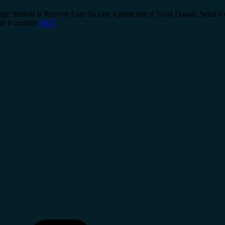
orge Simion și Reuven Azar (la care a participat și Yossi Dagan, Șeful C
te fi urmărit
AICI
.