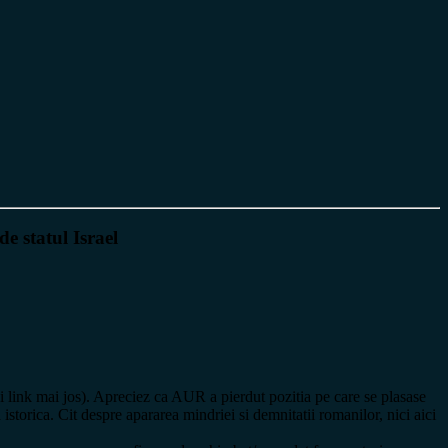
e statul Israel
zi link mai jos). Apreciez ca AUR a pierdut pozitia pe care se plasase
a istorica. Cit despre apararea mindriei si demnitatii romanilor, nici aici