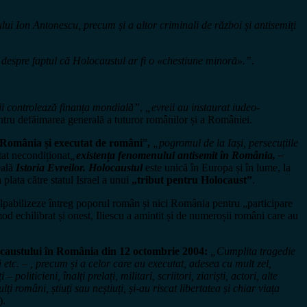
lui Ion Antonescu, precum și a altor criminali de război și antisemiți
 despre faptul că Holocaustul ar fi o «chestiune minoră».
”
.
ii controlează finan
ț
a mondială”
,
„evreii au instaurat iudeo-
tru defăimarea generală a tuturor românilor și a României.
de România și executat de români
”
,
„
pogromul de la Iași, persecuțiile
at necondiționat
„
existența fenomenului antisemit în România, –
eală
Istoria Evreilor. Holocaustul
este unică în Europa și în lume, la
plata către statul Israel a unui
„tribut pentru Holocaust”
.
lpabilizeze întreg poporul român și nici România pentru „participare
mod echilibrat și onest, Iliescu a amintit și de numeroșii români care au
ocaustului în România din 12 octombrie 2004:
„Cumplita tragedie
ă etc. – , precum și a celor care au executat, adesea cu mult zel,
ticieni, înalți prelați, militari, scriitori, ziariști, actori, alte
 români, știuți sau neștiuți, și-au riscat libertatea și chiar viața
).