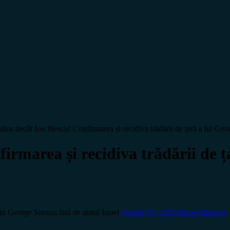
ios decât Ion Iliescu! Confirmarea și recidiva trădării de țară a lui Geor
firmarea și recidiva trădării de 
lui George Simion față de statul Israel
August 30, 2023
Miron Manega