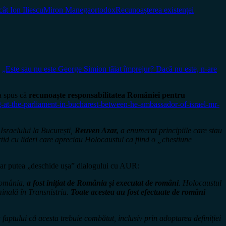
ât Ion Iliescu
Miron Manega
ortodox
Recunoașterea existenței
l
„Este sau nu este George Simion tăiat împrejur? Dacă nu este, n-are
-a spus că
recunoaște responsabilitatea României pentru
ing-at-the-parliament-in-bucharest-between-he-ambassador-of-israel-mr-
Israelului la București,
Reuven Azar,
a enumerat principiile care stau
tid cu lideri care apreciau Holocaustul ca fiind o „chestiune
e ar putea „deschide ușa” dialogului cu AUR:
 România,
a fost inițiat de România și executat de români
. Holocaustul
minală în Transnistria.
Toate acestea au fost efectuate de români
 faptului că acesta trebuie combătut, inclusiv prin adoptarea definiției