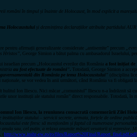
eii români în timpul și înainte de Holocaust, în mod explicit a mareșalu
ema Holocaustului
și dezmințirea declarațiilor atribuite partidului AUR
oare pentru afirmații generalizante considerate „antisemite” precum
„evre
us Hristos”
, George Simion a bătut palma cu ambasadorul Israelului, pen
ului israelian precum „Holocaustul evreilor din România
a fost inițiat 
nistria
au fost efectuate de români
”
.
Totodată, George Simion a accept
ă guvernamentală din România pe tema Holocaustului
”
(disciplina lic
i naționale, se vor vedea în anii următori, când România va fi obligată la 
hulitul Ion Iliescu. Nici măcar „comunistul” Iliescu n-a îndrăznit să cu
ile unor instituții ale statului român” direct responsabile. Totodată, în 
omnul Ion Iliescu, la reuniunea consacrată comemorării Zilei Hol
instituțiilor statului – servicii secrete, armata, forțele de ordine public
tului este firesc să menționăm și faptul că numeroase personalități – poli
anula sau, cel puțin, a relaxa anumite măsuri vexatorii și represive. Mulți
. (
http://www.inshr-ew.ro/ro/files/Raport%20Final/Raport_final.pdf.pdf