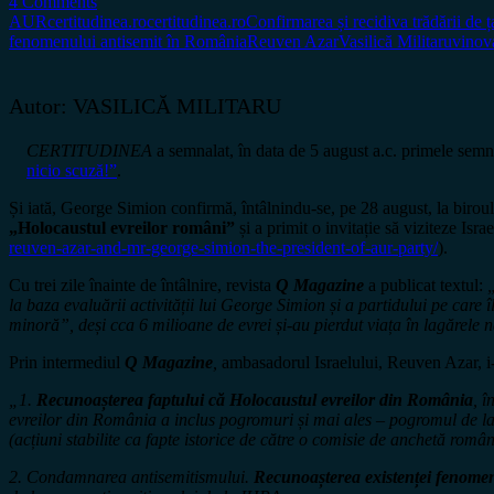
4 Comments
AUR
certitudinea.ro
certitudinea.ro
Confirmarea și recidiva trădării de ț
fenomenului antisemit în România
Reuven Azar
Vasilică Militaru
vinov
Autor: VASILICĂ MILITARU
CERTITUDINEA
a semnalat, în data de 5 august a.c. primele semne
nicio scuză!”
.
Și iată, George Simion confirmă, întâlnindu-se, pe 28 august, la birou
„Holocaustul evreilor români”
și a primit o invitație să viziteze Is
reuven-azar-and-mr-george-simion-the-president-of-aur-party/
).
Cu trei zile înainte de întâlnire, revista
Q Magazine
a publicat textul:
la baza evaluării activității lui George Simion și a partidului pe car
minoră”, deși cca 6 milioane de evrei și-au pierdut viața în lagărele n
Prin intermediul
Q Magazine
,
ambasadorul Israelului, Reuven Azar, i-
„
1.
Recunoașterea faptului că Holocaustul evreilor din România
, î
evreilor din România a inclus pogromuri și mai ales – pogromul de la 
(acțiuni stabilite ca fapte istorice de către o comisie de anchetă româ
2. Condamnarea antisemitismului.
Recunoașterea existenței fenomen