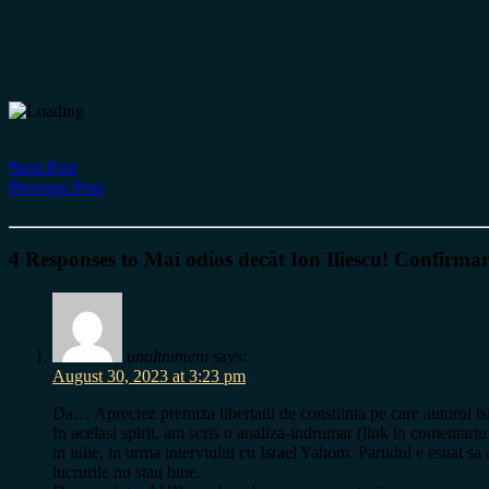
Next Post
Previous Post
4 Responses to Mai odios decât Ion Iliescu! Confirmarea
unaltnimeni
says:
August 30, 2023 at 3:23 pm
Da… Apreciez premiza libertatii de constiinta pe care autorul i
In acelasi spirit, am scris o analiza-indrumar (link in comentari
in iulie, in urma interviului cu Israel Yahom. Partidul e esuat sa a
lucrurile nu stau bine.