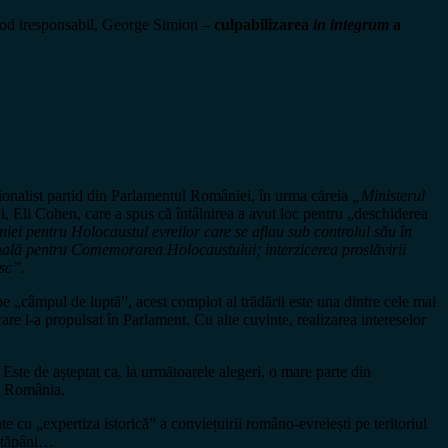
n mod iresponsabil, George Simion –
culpabilizarea
in integrum
a
ionalist partid din Parlamentul României, în urma căreia
„Ministerul
ui, Eli Cohen, care a spus că întâlnirea a avut loc pentru „deschiderea
iei pentru Holocaustul evreilor care se aflau sub controlul său în
onală pentru Comemorarea Holocaustului; interzicerea proslăvirii
sc”.
pe „câmpul de luptă”, acest complot al trădării este una dintre cele mai
care l-a propulsat în Parlament. Cu alte cuvinte, realizarea intereselor
Este de așteptat ca, la următoarele alegeri, o mare parte din
S. România.
ate cu „expertiza istorică” a conviețuirii româno-evreiești pe teritoriul
 stăpâni…