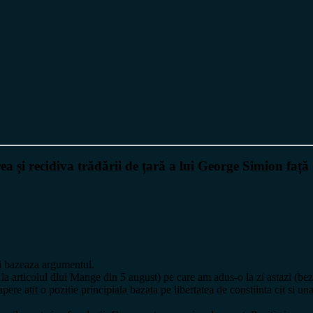
 și recidiva trădării de țară a lui George Simion față d
si bazeaza argumentul.
u la articolul dlui Mange din 5 august) pe care am adus-o la zi astazi (be
pere atit o pozitie principiala bazata pe libertatea de constiinta cit si un