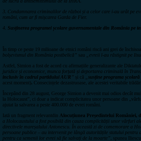
de lucru a antisemitismului de la IHRA.
3. Condamnarea criminalilor de război și a celor care i-au urât pe evr
români, cum ar fi mișcarea Garda de Fier.
4.
Susținerea programei școlare guvernamentale din România pe t
În timp ce peste 19 milioane de etnici români riscă ani grei de închis
bolșevismul din România postbelică”
sau
„evreii l-au răstignit pe Iis
Astfel, Simion a fost de acord cu afirmațiile generalizante ale Diktat
juridice și economice, munca forțată și deportarea criminală în Trans
inclusiv în cadrul partidului AUR
”
și că
„
susține programa școlar
acest moment)
.
Consecințele dezastruoase, ale acestei veritabile trădăr
Începând din 28 august, George Simion a devenit mai odios decât mult 
la Holocaust”, ci doar a indicat complicitatea unor persoane din „vârfur
ajutat la salvarea a peste 400.000 de evrei români.
Iată un fragment relevantdin
Alocuțiunea Președintelui României, d
a Holocaustului a fost posibilă din cauza complicității unor vârfuri ale 
directivele mareșalului Antonescu. În această zi de comemorare a Holocaus
persoane publice – au intervenit pe lângă autoritățile statului pentru a 
pentru ca semenii lor evrei să fie salvați de la moarte”
, spunea Iliescu