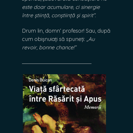
este doar acumulare, ci sinergie
între știință, conștiință și spirit”
.
Drum lin, domn’ profesor! Sau, după
cum obișnuiați să spuneți:
„Au
revoir, bonne chance!”
_______________________________________