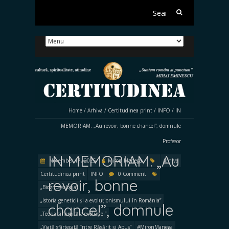
Search
for:
Home
/
Arhiva
/
Certitudinea print
/
INFO
/
IN
MEMORIAM. „Au revoir, bonne chance!”, domnule
Profesor
IN MEMORIAM. „Au
November 17, 2025
Miron Manega
Arhiva
Certitudinea print
INFO
0 Comment
revoir, bonne
„Biognoseologia”
„Istoria geneticii și a evoluționismului în România”
chance!”, domnule
„Teoria sinergică a evoluției”
„Viață sfârtecată între Răsărit și Apus”
#MironManega