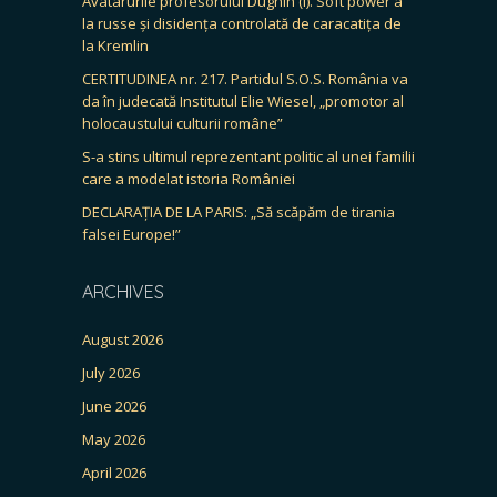
Avatarurile profesorului Dughin (I). Soft power à
la russe și disidența controlată de caracatița de
la Kremlin
CERTITUDINEA nr. 217. Partidul S.O.S. România va
da în judecată Institutul Elie Wiesel, „promotor al
holocaustului culturii române”
S-a stins ultimul reprezentant politic al unei familii
care a modelat istoria României
DECLARAȚIA DE LA PARIS: „Să scăpăm de tirania
falsei Europe!”
ARCHIVES
August 2026
July 2026
June 2026
May 2026
April 2026