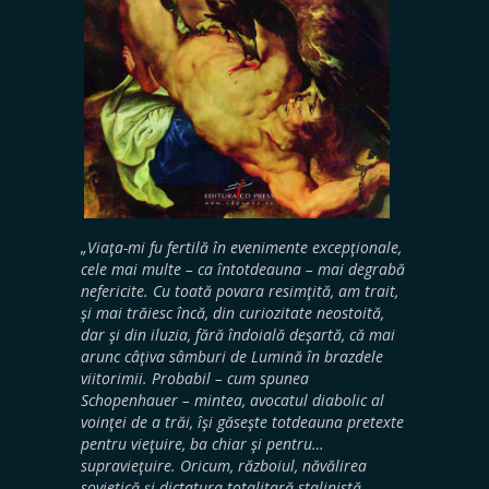
„Viaţa-mi fu fertilă în evenimente excepţionale,
cele mai multe – ca întotdeauna – mai degrabă
nefericite. Cu toată povara resimţită, am trait,
şi mai trăiesc încă, din curiozitate neostoită,
dar şi din iluzia, fără îndoială deşartă, că mai
arunc câţiva sâmburi de Lumină în brazdele
viitorimii. Probabil – cum spunea
Schopenhauer – mintea, avocatul diabolic al
voinţei de a trăi, îşi găseşte totdeauna pretexte
pentru vieţuire, ba chiar şi pentru…
supravieţuire. Oricum, războiul, năvălirea
sovietică şi dictatura totalitară stalinistă