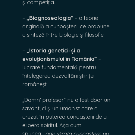
și competiția.
–
„Biognoseologia”
– o teorie
originală a cunoașterii, ce propune
o sinteză între biologie și filosofie.
–
„Istoria geneticii și a
evoluționismului în România”
–
lucrare fundamentală pentru
înțelegerea dezvoltării științei
românești.
„Domn’ profesor” nu a fost doar un
savant, ci și un umanist care a
crezut în puterea cunoașterii de a
elibera spiritul. Așa cum
spunea,
„adevărata cunoaștere nu