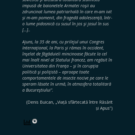
impusă de baionetele Armatei roşii au
zdruncinat lumea patriarhală în care m-am ivit
şi m-am pomenit, din fragedă adolescenţă, într-
o lume pidosnică cu susul în jos şi josul în sus
[…]..
Ajuns, la 35 de ani, cu prilejul unui Congres
Internaţional, la Paris şi rămas în occident,
înşelat de făgăduieli mincinoase făcute la cel
mai înalt nivel al Statului francez, am regăsit în
Universitatea din Franţa – şi în corupţia
politică şi poliţistă – aproape toate
comportamentele de insecte nocive pe care le
speram lăsate în urmă, în atmosfera totalitară
a Bucureştiului”.
(Denis Buican, „Viață sfârtecată între Răsărit
și Apus”)