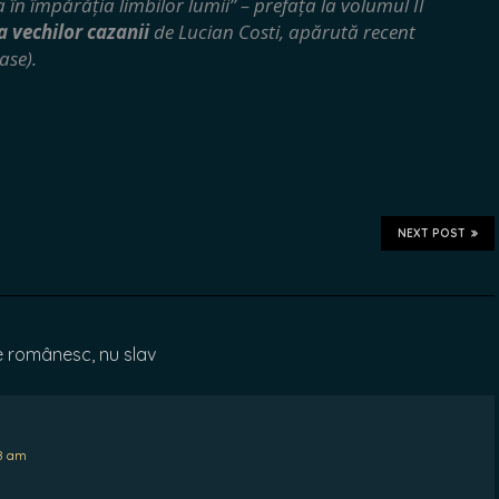
 în împărăția limbilor lumii” – prefața la volumul II
 vechilor cazanii
de Lucian Costi, apărută recent
ase).
NEXT POST
e românesc, nu slav
38 am