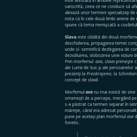
este atestată în ambele reprezentant
sanscrită, ceea ce ne conduce să a
aliniază unor termeni specializaţi de 
nota că în cele două limbi ariene de 
spune că tema nemişcată a cuvântul
Slava
este clădită din două morfem
deschiderea, propagarea temei conţin
unde
sl-
semnifică dezlegarea de co
dezvăluirea, slobozirea unei viziuni
Prin morfemul
-ava
,
slava
primeşte co
ale Lumii de Sus şi ale persoanelor
prezenţi la
Preobrajenie
, la
Schimbar
concept de
slavă
.
Morfemul
ava
nu mai există de sine s
omeneşti de a percepe, mergând pe ax
s-a păstrat ca termen separat în la
măreţie, când era adresat personali
pune pe acelaşi plan morfemul
ava
d
fonetic.