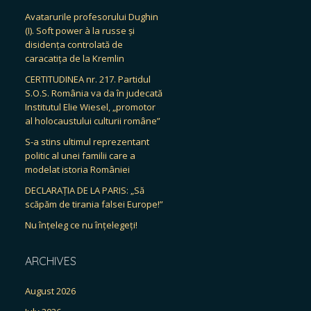
Avatarurile profesorului Dughin
(I). Soft power à la russe și
disidența controlată de
caracatița de la Kremlin
CERTITUDINEA nr. 217. Partidul
S.O.S. România va da în judecată
Institutul Elie Wiesel, „promotor
al holocaustului culturii române”
S-a stins ultimul reprezentant
politic al unei familii care a
modelat istoria României
DECLARAȚIA DE LA PARIS: „Să
scăpăm de tirania falsei Europe!”
Nu înțeleg ce nu înțelegeți!
ARCHIVES
August 2026