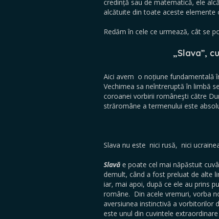
credință sau de matematică, ele alcă
alcătuite din toate aceste elemente c
Redăm în cele ce urmează, cât se po
„
Slava”, cu
Aici avem o noțiune fundamentală în v
Vechimea sa neîntreruptă în limbă s
coroanei vorbirii româneşti către Dum
străromâne a termenului este absolu
Slava nu este nici rusă, nici ucrai
Slavă
e poate cel mai năpăstuit cuvâ
demult, când a fost preluat de alte li
iar, mai apoi, după ce ele au prins put
române. Din acele vremuri, vorba no
aversiunea instinctivă a vorbitorilor
este unul din cuvintele extraordinare 