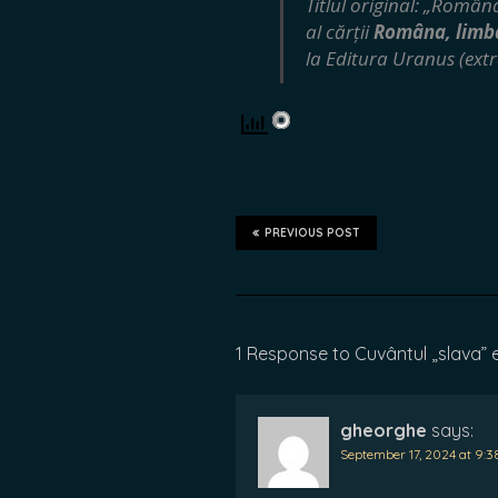
Titlul original: „Româna
al cărții
Româna, limba
la Editura Uranus (extr
PREVIOUS POST
1 Response to Cuvântul „slava” 
gheorghe
says:
September 17, 2024 at 9: