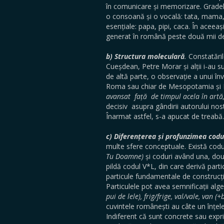
în comunicare și memorizare. Gradele
o consoană și o vocală: tata, mama, 
esențiale: papa, pipi, caca. În aceea
generat în română peste două mii de
b) Structura moleculară
.
Constatăril
Cueșdean, Petre Morar și alții i-au s
de altă parte, o observație a unui î
Roma sau chiar de Mesopotamia și Ni
avansat față de timpul acela în artă,
decisiv asupra gândirii autorului nos
Înarmat astfel, s-a apucat de treabă.
c) Diferențerea și profunzimea codu
multe sfere conceptuale. Există cod
Tu Doamne)
și coduri având una, dou
pildă codul V*L, din care derivă part
particule fundamentale de construcție 
Particulele pot avea semnificații alg
pui de lele), frig/frige, val/vale, van (
cuvintele românești au câte un înțele
Indiferent că sunt concrete sau expr