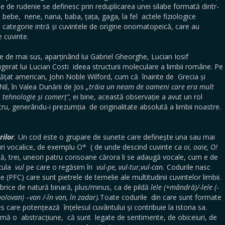
 de rudenie se definesc prin reduplicarea unei silabe formată dintr-
bebe, nene, nana, baba, țața, gaga, la fel actele fiziologice
și categorie intră și cuvintele de origine onomatopeică, care au
 cuvinte.
e de mai sus, aparținând lui Gabriel Gheorghe, Lucian Iosif
ugerat lui Lucian Costi ideea structurii moleculare a limbii române. Pe
nvățat american, John Noble Wilford, cum că înainte de Grecia și
l, în Valea Dunării de Jos
„trăia un neam de oameni care era mult
 tehnologie și comerț”,
ei bine, această observație a avut un rol
tru, generându-i prezumția de originalitate absolută a limbii noastre.
rilor
.
Un cod este o grupare de sunete care definește una sau mai
uri vocalice, de exemplu O* ( de unde descind cuvinte ca
oi, oaie, O!
ă, trei, uneori patru consoane cărora li se adaugă vocale, cum e de
icula
vul
pe care o regăsim în
vul-pe, vul-tur,vul-can.
Codurile nasc
(PFC) care sunt pietrele de temelie ale multitudinii cuvintelor limbii.
ebrice de natură binară, plus/minus, ca de pildă
lele (+mândră)/-lele (-
+bolovan) –van /-în van, în zadar).
Toate codurile din care sunt formate
s care potențează înțelesul cuvântului și contribuie la istoria sa.
imă o abstracțiune, că sunt legate de sentimente, de obiceiuri, de