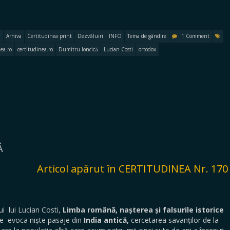
Arhiva
Certitudinea print
Dezvăluiri
INFO
Tema de gândire
1 Comment
ea.ro
certitudinea.ro
Dumitru Ioncică
Lucian Costi
ortodox
Ă
Articol apărut în CERTITUDINEA Nr. 170
i lui Lucian Costi,
Limba română, nașterea și falsurile istorice
he evoca niște pasaje din
India antică,
cercetarea savanților de la