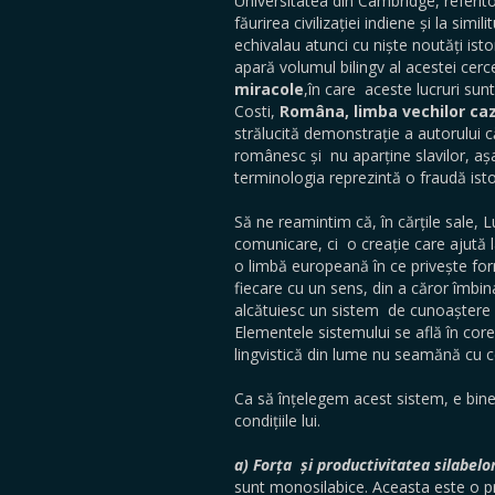
Universitatea din Cambridge, referito
făurirea civilizației indiene și la sim
echivalau atunci cu niște noutăți ist
apară volumul bilingv al acestei cerc
miracole
,în care
aceste lucruri sun
Costi,
Româna, limba vechilor caz
strălucită demonstrație a autorului c
românesc și nu aparține slavilor, aș
terminologia reprezintă o fraudă istor
Să ne reamintim că, în cărțile sale,
comunicare, ci o creație care ajută l
o limbă europeană în ce privește fo
fiecare cu un sens, din a căror îmbina
alcătuiesc un sistem de cunoaștere u
Elementele sistemului se află în core
lingvistică din lume nu seamănă cu c
Ca să înțelegem acest sistem, e bine
condițiile lui.
a)
Forța și productivitatea silabelo
sunt monosilabice. Aceasta este o pr