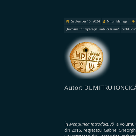
September 15, 2024
Miron Manega
„Româna în împărăția limbilor lumii”
certitudin
Autor: DUMITRU IONCIC
În
Mențiunea introductivă
a volumulu
din 2016, regretatul Gabriel Gheorg