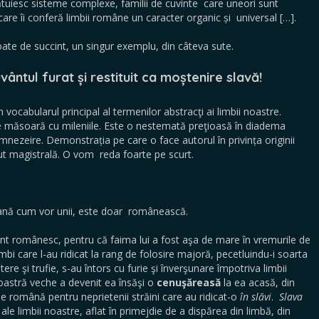
tuiesc sisteme complexe, familii de cuvinte care uneori sunt
are îi conferă limbii române un caracter organic și universal […].
ate de succint, un singur exemplu, din câteva sute.
vântul furat și restituit ca moștenire slavă!
ocabularul principal al termenilor abstracţi ai limbii noastre.
e măsoară cu mileniile. Este o nestemată preţioasă în diadema
nezeire. Demonstrația pe care o face autorul în privința originii
t magistrală. O vom reda foarte pe scurt.
neană cum vor unii, este doar românească.
nt românesc, pentru că faima lui a fost aşa de mare în vremurile de
mbi care l-au ridicat la rang de folosire majoră, pecetluindu-i soarta
ere şi trufie, s-au întors cu furie şi înverşunare împotriva limbii
astră veche a devenit ea însăşi o
cenuşăreasă
la ea acasă, din
 de română pentru neprietenii străini care au ridicat-o
în slăvi
.
Slava
ale limbii noastre, aflat în primejdie de a dispărea din limbă, din