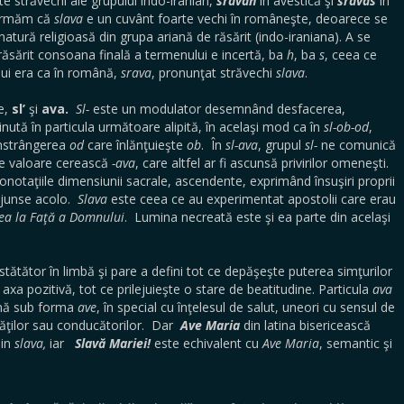
e străvechi ale grupului indo-iranian,
sravah
în avestică şi
śrávas
în
firmăm că
slava
e un cuvânt foarte vechi în româneşte, deoarece se
natură religioasă din grupa ariană de răsărit (indo-iraniana). A se
răsărit consoana finală a termenului e incertă, ba
h
, ba
s
, ceea ce
ui era ca în română,
srava
, pronunţat străvechi
slava
.
e,
sl’
şi
ava.
Sl-
este un modulator desemnând desfacerea,
ută în particula următoare alipită, în acelaşi mod ca în
sl-ob-od
,
nstrângerea
od
care înlănţuieşte
ob
. În
sl-ava
, grupul
sl-
ne comunică
 de valoare cerească
-ava
, care altfel ar fi ascunsă privirilor omeneşti.
notaţiile dimensiunii sacrale, ascendente, exprimând însuşiri proprii
 ajunse acolo.
Slava
este ceea ce au experimentat apostolii care erau
ea la Faţă a Domnului
. Lumina necreată este şi ea parte din acelaşi
tătător în limbă şi pare a defini tot ce depăşeşte puterea simţurilor
a pozitivă, tot ce prilejuieşte o stare de beatitudine. Particula
ava
tină sub forma
ave
, în special cu înţelesul de salut, uneori cu sensul de
tăţilor sau conducătorilor. Dar
Ave Maria
din latina bisericească
in
slava,
iar
Slavă Mariei!
este echivalent cu
Ave Maria
, semantic şi