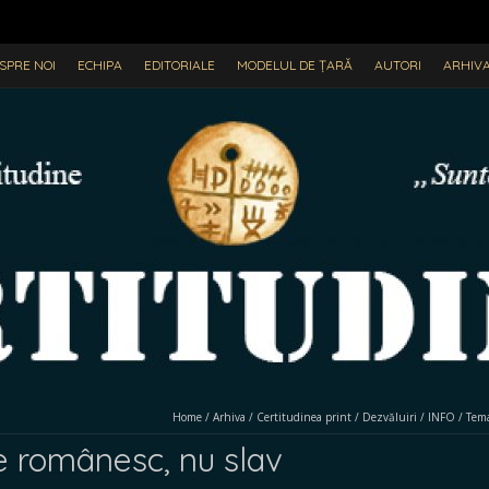
SPRE NOI
ECHIPA
EDITORIALE
MODELUL DE ȚARĂ
AUTORI
ARHIV
Home
/
Arhiva
/
Certitudinea print
/
Dezvăluiri
/
INFO
/
Tema
e românesc, nu slav