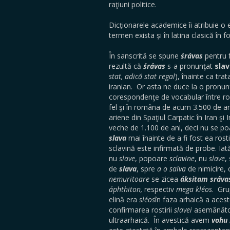
raţiuni politice.
Dicționarele academice îi atribuie o 
termen exista și în latina clasică în 
În sanscrită se spune
śrávas
pentru f
rezultă că
śrávas
s-a pronunţat
sla
stat, adică stat regal
), înainte ca tra
iranian. Or asta ne duce la o pronu
corespondenţe de vocabular între r
fel şi în româna de acum 3.500 de ani
ariene din Spaţiul Carpatic în Iran şi
veche de 1.100 de ani, deci nu se poa
slava
mai înainte de a fi fost ea ro
sclavină este infirmată de probe. I
nu
slave
, popoare
sclavine
, nu
slave
,
de
slava
, spre
a o salva
de nimicire,
nemuritoare
se zicea
áksitam sráva
áphthiton,
respectiv
mega kléos
. Gr
elină era
sléos
în faza arhaică a acest
confirmarea rostirii
slavei
asemănător
ultraarhaică. În avestică avem
vohu 