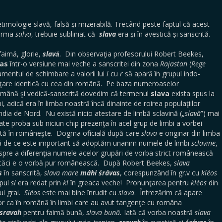
etimologie slavă, falsă și mizerabilă. Trecând peste faptul că acest
forma
salva
, trebuie subliniat că
slava
era și în avestică și sanscrită.
aimă, glorie,
slavǎ
. Din observaţia profesorului Robert Beekes,
vas
într-o versiune mai veche a sanscritei din zona
Rajastan
(
Rege
tamentul de schimbare a valorii lui
l
cu
r
să apară în grupul indo-
nţare identică cu cea din română. Pe baza numeroaselor
omână şi vedică-sanscrită dovedim că termenul
slava
exista spus la
, adică era în limba noastră încă dinainte de roirea populaţiilor
 India de Nord. Nu există nicio atestare de limbă sclavină („
slavă
”) mai
te proba sub niciun chip prezenţa în acel grup de limbi a vorbei
stită în româneşte. Dogma oficială după care
slava
e originar din limba
ată de ce este important să adoptăm unanim numele de limbi
sclavine
,
 spre a diferenţia numele acelor grupări de vorba strict românească
 căci e o vorbă pur românească. După Robert Beekes,
slava
s
în sanscrită,
slava mare
máhi śrávas
, corespunzând în gr.v cu
kléos
upul
sl
era redat prin
kl
în greaca veche! Pronunţarea pentru
kléos
din
ui grai.
Sléos
este mai bine înrudit cu
slava
.
Întrezărim că apare
 ca în română în limbi care au avut tangenţe cu româna
sravah
pentru faimă bună,
slava bună.
Iată că vorba noastră
slava