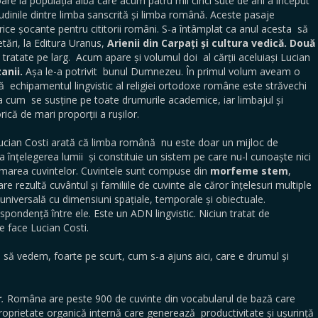
are la populația albă care acum patru mii cinci sute de ani a început
ilitudinile dintre limba sanscrită și limba română. Aceste pasaje
orice șocante pentru cititorii români. S-a întâmplat ca anul acesta să
etări, la Editura Uranus,
Arienii din Carpați și cultura vedică. Două
t tratate pe larg. Acum apare și volumul doi al cărții aceluiași Lucian
anii.
Așa le-a potrivit bunul Dumnezeu. În primul volum aveam o
ă echipamentul lingvistic al religiei ortodoxe române este străvechi
a cum se susține pe toate drumurile academice, iar limbajul și
ică de mari proporții a rușilor.
 Lucian Costi arată că limba română nu este doar un mijloc de
a înțelegerea lumii și constituie un sistem pe care nu-l cunoaște nici
rmarea cuvintelor. Cuvintele sunt compuse din
morfeme stem
,
re rezultă cuvântul și familiile de cuvinte ale căror înțelesuri multiple
niversală cu dimensiuni spațiale, temporale și obiectuale.
spondență între ele. Este un ADN lingvistic. Niciun tratat de
e face Lucian Costi.
 să vedem, foarte pe scurt, cum s-a ajuns aici, care e drumul și
r
.
Româna are peste 900 de cuvinte din vocabularul de bază care
oprietate organică internă care generează productivitate și ușurință