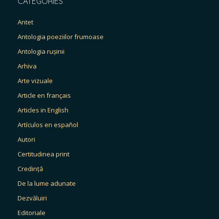
CATEGORIES
Antet
Antologia poeziilor frumoase
Antologia rușinii
Arhiva
Arte vizuale
Article en français
Articles in English
Artículos en español
Autori
Certitudinea print
Credință
De la lume adunate
Dezvăluiri
Editoriale