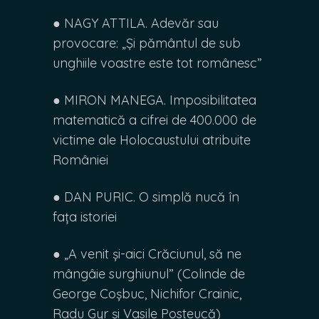
● NAGY ATTILA. Adevăr sau
provocare: „Și pământul de sub
unghiile voastre este tot românesc”
● MIRON MANEGA. Imposibilitatea
matematică a cifrei de 400.000 de
victime ale Holocaustului atribuite
României
● DAN PURIC. O simplă nucă în
fața istoriei
● „A venit și-aici Crăciunul, să ne
mângâie surghiunul” (Colinde de
George Coșbuc, Nichifor Crainic,
Radu Gyr și Vasile Posteucă)