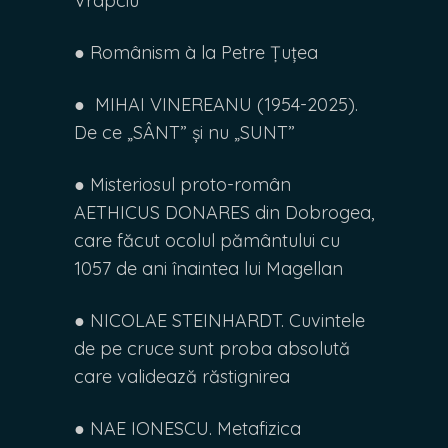
Vrapciu
● Românism à la Petre Țuțea
● MIHAI VINEREANU (1954-2025).
De ce „SÂNT” și nu „SUNT”
● Misteriosul proto-român
AETHICUS DONARES din Dobrogea,
care făcut ocolul pământului cu
1057 de ani înaintea lui Magellan
● NICOLAE STEINHARDT. Cuvintele
de pe cruce sunt proba absolută
care validează răstignirea
● NAE IONESCU. Metafizica