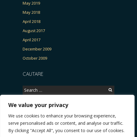
May 2019
May 2018
April 2018
August 2017
April 2017
December 2009
October 2009
CAUTARE
Search
for:
We value your privacy
We use cookies to enhance your browsing experience,
Copyright © 2026, CERTITUDINEA.
serve personalised ads or content, and analyse our traffic.
tria, parlamentarele și presa
* VIDEO. Viata lui Eminescu (Necenzurat). Episodul 4:
By clicking "Accept All", you consent to our use of cookies.