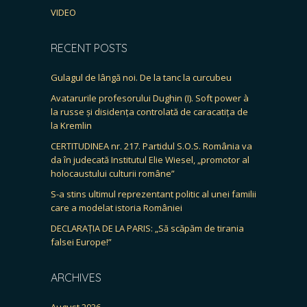
VIDEO
RECENT POSTS
Gulagul de lângă noi. De la tanc la curcubeu
Avatarurile profesorului Dughin (I). Soft power à
la russe și disidența controlată de caracatița de
la Kremlin
CERTITUDINEA nr. 217. Partidul S.O.S. România va
da în judecată Institutul Elie Wiesel, „promotor al
holocaustului culturii române”
S-a stins ultimul reprezentant politic al unei familii
care a modelat istoria României
DECLARAȚIA DE LA PARIS: „Să scăpăm de tirania
falsei Europe!”
ARCHIVES
August 2026