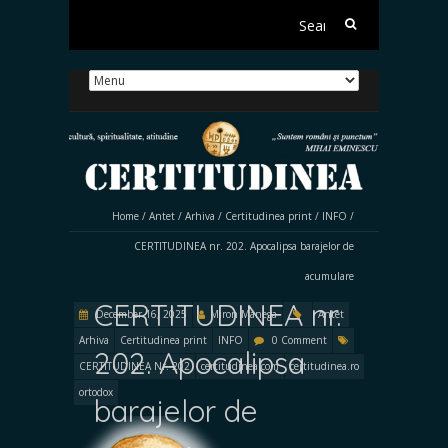
Search
for:
Home
/
Antet
/
Arhiva
/
Certitudinea print
/
INFO
/
CERTITUDINEA nr. 202. Apocalipsa barajelor de
acumulare
CERTITUDINEA nr.
December 16, 2025
Miron Manega
Antet
Arhiva
Certitudinea print
INFO
0 Comment
202. Apocalipsa
CERTITUDINEA Nr. 202
certitudinea.com
certitudinea.ro
ortodox
barajelor de