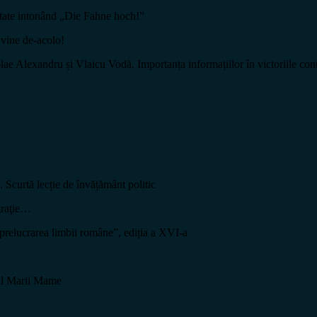
te intonând „Die Fahne hoch!”
ine de-acolo!
exandru și Vlaicu Vodă. Importanța informațiilor în victoriile cont
curtă lecție de învățământ politic
raţie…
 prelucrarea limbii române”, ediția a XVI-a
pul Marii Mame