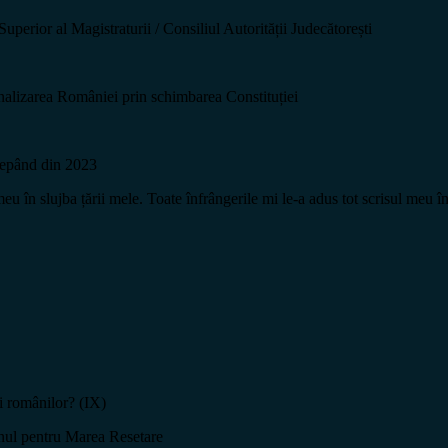
 al Magistraturii / Consiliul Autorității Judecătorești
onalizarea României prin schimbarea Constituției
ncepând din 2023
 slujba țării mele. Toate înfrângerile mi le-a adus tot scrisul meu în 
 românilor? (IX)
nul pentru Marea Resetare