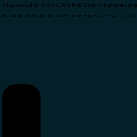
●
La parastasul de 40 de zile, Doru Dinu Glăvan va fi pomenit simu
●
Apartamentul soților Ileana și Romulus Vulpescu este scos la vânza