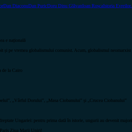
or
Dan Diaconu
Dan Puric
Doru Dinu Glăvan
Ioan Roșca
Istoria Evreilor
ea e națională
i pe vremea globalismului comunist. Acum, globalismul neomarxist vre
 de la Cairo
”, „Vârful Dorului”, „Masa Ciobanului” și „Crucea Ciobanului”
Ungariei: pentru prima dată în istorie, ungurii au devenit majoritari 
aris Ziua Marii Uniri!