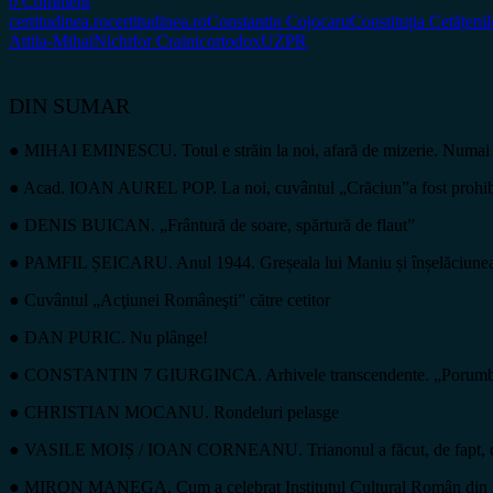
0 Comment
certitudinea.ro
certitudinea.ro
Constantin Cojocaru
Constituția Cetățenil
Attila-Mihai
Nichifor Crainic
ortodox
UZPR
DIN SUMAR
● MIHAI EMINESCU. Totul e străin la noi, afară de mizerie. Numai 
● Acad. IOAN AUREL POP. La noi, cuvântul „Crăciun”a fost prohibit ș
● DENIS BUICAN. „Frântură de soare, spărtură de flaut”
● PAMFIL ȘEICARU. Anul 1944. Greșeala lui Maniu și înșelăciunea
● Cuvântul „Acţiunei Româneşti” către cetitor
● DAN PURIC. Nu plânge!
● CONSTANTIN 7 GIURGINCA. Arhivele transcendente. „Porumbelul
● CHRISTIAN MOCANU. Rondeluri pelasge
● VASILE MOIȘ / IOAN CORNEANU. Trianonul a făcut, de fapt, dreptate 
● MIRON MANEGA. Cum a celebrat Institutul Cultural Român din P