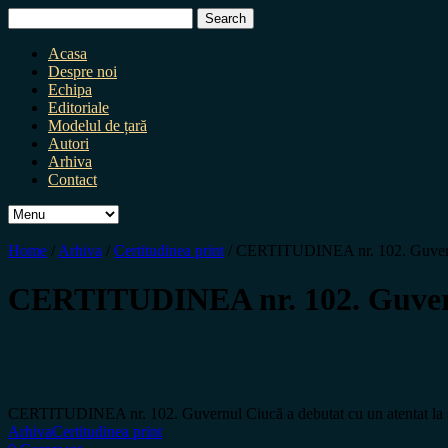
Search
for:
Acasa
Despre noi
Echipa
Editoriale
Modelul de țară
Autori
Arhiva
Contact
Home
/
Arhiva
/
Certitudinea print
/
CERTITUDINEA nr. 102. Guvernul 
CERTITUDINEA nr. 102. Guvernul
CERTITUDINEA nr. 102. Guvernul Ciucă a debutat cu un atentat la s
Arhiva
Certitudinea print