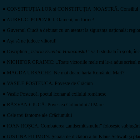
● CONSTITUȚIA LOR și CONSTITUȚIA NOASTRĂ. Consiliul Superior
● AUREL C. POPOVICI. Oameni, nu forme!
● Guvernul Ciucă a debutat cu un atentat la siguranța națională: regi
● Așa să ne judece viitorul!
● Disciplina
„Istoria Evreilor. Holocaustul”
va fi studiată în școli, î
● NICHIFOR CRAINIC: „Toate victoriile mele mi le-a adus scrisul meu în
● MAGDA URSACHE. Ne mai doare harta României Mari?
● VASILE POSTEUCĂ. Poveste de Crăciun
● Vasile Posteucă, poetul iconar al exilului românesc
● RĂZVAN CIUCĂ. Povestea Colindului ăl Mare
● Cele trei fantome ale Crăciunului
●
IOAN ROȘCA. Combaterea „antisemitismului” foloseşte subjugării
●
IUSTINA FILIMON. Școala de dictatori a lui Klaus Schwab și pla