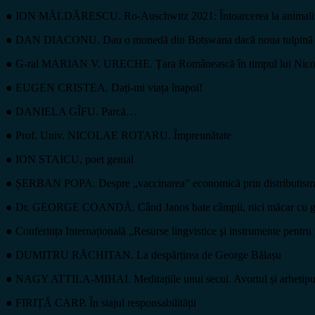
●
ION MĂLDĂRESCU. Ro-Auschwitz 2021: Întoarcerea la animalita
●
DAN DIACONU. Dau o monedă din Botswana dacă noua tulpină v
●
G-ral MARIAN V. URECHE. Țara Românească în timpul lui Nicolae Al
●
EUGEN CRISTEA. Dați-mi viața înapoi!
●
DANIELA GÎFU. Parcă…
●
Prof. Univ. NICOLAE ROTARU. Împreunătate
●
ION STAICU, poet genial
●
ȘERBAN POPA. Despre „vaccinarea” economică prin distributism. S
●
Dr. GEORGE COANDĂ. Când Janos bate câmpii, nici măcar cu g
●
Conferința Internațională „Resurse lingvistice şi instrumente pentru
●
DUMITRU RĂCHITAN. La despărțirea de George Bălașu
●
NAGY ATTILA-MIHAI. Meditațiile unui secui. Avortul și arheti
●
FIRIȚĂ CARP. În siajul responsabilității