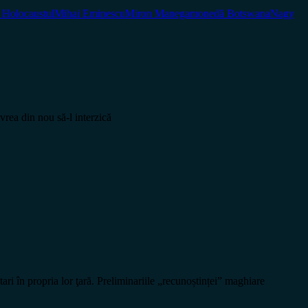
. Holocaustul
Mihai Eminescu
Miron Manega
monedă Botswana
Nagy
a din nou să­-l interzică
în propria lor ţară. Preliminariile „recunoștinței” maghiare