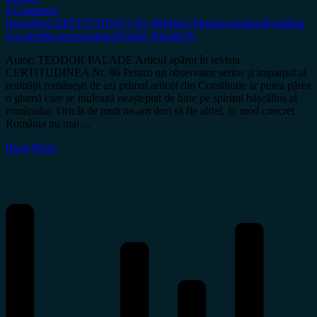
0 Comment
Bruxelles
CERTITUDINEA Nr. 86
Miron Manega
ortodox
România
și-a pierdut suveranitatea
Teodor Palade
UE
Autor: TEODOR PALADE Articol apărut în revista
CERTITUDINEA Nr. 86 Pentru un observator serios și imparțial al
realității românești de azi primul articol din Constituție ar putea părea
o glumă care se mulează neașteptat de bine pe spiritul bășcălios al
românului. Oricât de mult ne-am dori să fie altfel, în mod concret
România nu mai…
Read More