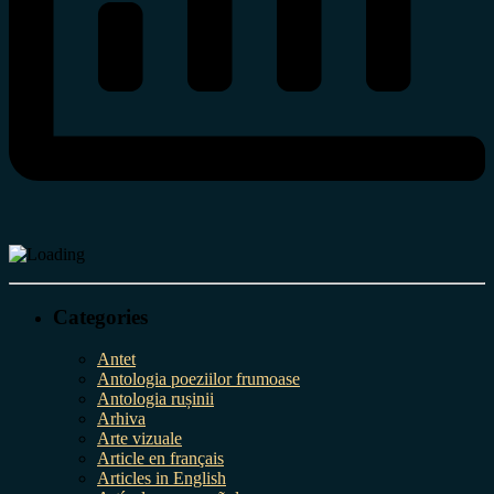
Categories
Antet
Antologia poeziilor frumoase
Antologia rușinii
Arhiva
Arte vizuale
Article en français
Articles in English