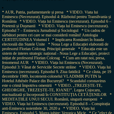
* AUR, Patria, parlamentarele și presa
* VIDEO. Viata lui
Eminescu (Necenzurat). Episodul 4: Războiul pentru Transilvania și
România
* VIDEO. Viața lui Eminescu (necenzurat). Episodul 6 –
Prietenii și Dușmanii
* VIDEO. Viața lui Eminescu (necenzurat).
Episodul 7 – Eminescu Jurnalistul și Sociologul
* Un cadou de
sărbători pentru cei care se mai consideră români! Antologia
CERTITUDINEA Volumul I
* Implicarea României în frauda
electorală din Statele Unite
* Noua Lege a Educației elaborată de
profesorul Florian Colceag. Principii generale
* Educația este un
sistem de interes strategic național - Noua Lege a Educației, proiect
inițiat de profesorul Florian Colceag
* Cum am ratat noi, presa,
fenomenul AUR
* VIDEO. Viața lui Eminescu (Necenzurat).
Episodul 3: Vânat de Serviciile Secrete străine
* VIDEO. Viața lui
Eminescu (necenzurat). Episodul 9. Ziua fatidică
* Ce căuta, pe 19
decembrie 1989, locotenent-colonelul VLADIMIR PUTIN la
Hotelul Athénée Palace din București?
* Scandalul coronavirus
este o crimă împotriva omenirii
* VIDEO. „TREZEȘTE-TE,
GHEORGHE, TREZEȘTE-TE, IOANE!”. Legea Cojocaru,
reactualizată și încorporată în CONSTITUȚIA CETĂȚENILOR
*
MEDITAȚIILE UNUI SECUI. Românii, singurii europeni
*
VIDEO. Viața lui Eminescu (necenzurat). Episodul 8 – Conspirația
anti-Eminescu noiembrie 30, 2020 a
* VIDEO. Viața lui
Eminescu. Episodul 5. Marea iubire: Veronica Micle
* Ce "efect de