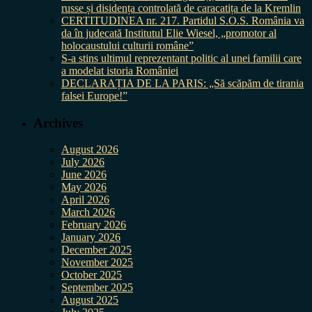
russe și disidența controlată de caracatița de la Kremlin
CERTITUDINEA nr. 217. Partidul S.O.S. România va
da în judecată Institutul Elie Wiesel, „promotor al
holocaustului culturii române”
S-a stins ultimul reprezentant politic al unei familii care
a modelat istoria României
DECLARAȚIA DE LA PARIS: „Să scăpăm de tirania
falsei Europe!”
Archives
August 2026
July 2026
June 2026
May 2026
April 2026
March 2026
February 2026
January 2026
December 2025
November 2025
October 2025
September 2025
August 2025