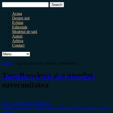
Search
for:
Acasa
Despre noi
Echipa
Editoriale
Modelul de țară
Autori
Arhiva
Contact
Home
/
Tag:
România și-a pierdut suveranitatea
Tag:
România și-a pierdut
„România și-a cedat suveranitatea!”
suveranitatea
May 11, 2021
Miron Manega
Arhiva
Certitudinea print
De la lume adunate
Opinii
Societate
Tema de
gândire