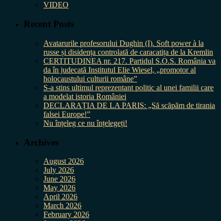
VIDEO
Recent Posts
Avatarurile profesorului Dughin (I). Soft power à la
russe și disidența controlată de caracatița de la Kremlin
CERTITUDINEA nr. 217. Partidul S.O.S. România va
da în judecată Institutul Elie Wiesel, „promotor al
holocaustului culturii române”
S-a stins ultimul reprezentant politic al unei familii care
a modelat istoria României
DECLARAȚIA DE LA PARIS: „Să scăpăm de tirania
falsei Europe!”
Nu înțeleg ce nu înțelegeți!
Archives
August 2026
July 2026
June 2026
May 2026
April 2026
March 2026
February 2026