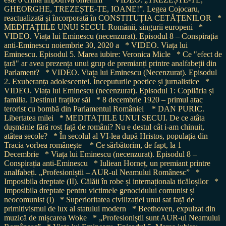
GHEORGHE, TREZEȘTE-TE, IOANE!”. Legea Cojocaru,
reactualizată și încorporată în CONSTITUȚIA CETĂȚENILOR
*
MEDITAȚIILE UNUI SECUI. Românii, singurii europeni
*
VIDEO. Viața lui Eminescu (necenzurat). Episodul 8 – Conspirația
anti-Eminescu noiembrie 30, 2020 a
* VIDEO. Viața lui
Eminescu. Episodul 5. Marea iubire: Veronica Micle
* Ce "efect de
țară" ar avea prezența unui grup de premianți printre analfabeții din
Parlament?
* VIDEO. Viața lui Eminescu (Necenzurat). Episodul
2. Exuberanța adolescenței. Începuturile poetice și jurnalistice
*
VIDEO. Viața lui Eminescu (necenzurat). Episodul 1: Copilăria și
familia. Destinul fraților săi
* 8 decembrie 1920 – primul atac
terorist cu bombă din Parlamentul României
* DAN PURIC.
Libertatea milei
* MEDITAȚIILE UNUI SECUI. De ce atâta
dușmănie fără rost față de români? Nu e destul cât i-am chinuit,
atâtea secole?
* În secolul al VI-lea după Hristos, populația din
Tracia vorbea românește
* Ce sărbătorim, de fapt, la 1
Decembrie
* Viața lui Eminescu (necenzurat). Episodul 8 –
Conspirația anti-Eminescu
* Iuliean Horneț, un premiant printre
analfabeți. „Profesioniștii – AUR-ul Neamului Românesc”
*
Imposibila dreptate (II). Călăii în robe și internaționala ticăloșilor
*
Imposibila dreptate pentru victimele genocidului comunist și
neocomunist (I)
* Superioritatea civilizației unui sat față de
primitivismul de lux al statului modern
* Beethoven, expulzat din
muzică de mișcarea Woke
* „Profesioniștii sunt AUR-ul Neamului