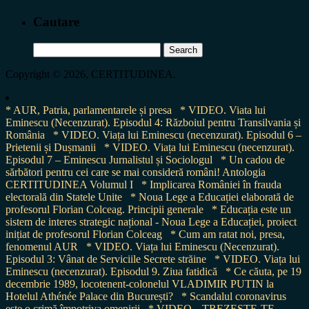
Cautare
Search
for:
Copyright © 2026, CERTITUDINEA.
* AUR, Patria, parlamentarele și presa
* VIDEO. Viata lui
Eminescu (Necenzurat). Episodul 4: Războiul pentru Transilvania și
România
* VIDEO. Viața lui Eminescu (necenzurat). Episodul 6 –
Prietenii și Dușmanii
* VIDEO. Viața lui Eminescu (necenzurat).
Episodul 7 – Eminescu Jurnalistul și Sociologul
* Un cadou de
sărbători pentru cei care se mai consideră români! Antologia
CERTITUDINEA Volumul I
* Implicarea României în frauda
electorală din Statele Unite
* Noua Lege a Educației elaborată de
profesorul Florian Colceag. Principii generale
* Educația este un
sistem de interes strategic național - Noua Lege a Educației, proiect
inițiat de profesorul Florian Colceag
* Cum am ratat noi, presa,
fenomenul AUR
* VIDEO. Viața lui Eminescu (Necenzurat).
Episodul 3: Vânat de Serviciile Secrete străine
* VIDEO. Viața lui
Eminescu (necenzurat). Episodul 9. Ziua fatidică
* Ce căuta, pe 19
decembrie 1989, locotenent-colonelul VLADIMIR PUTIN la
Hotelul Athénée Palace din București?
* Scandalul coronavirus
este o crimă împotriva omenirii
* VIDEO. „TREZEȘTE-TE,