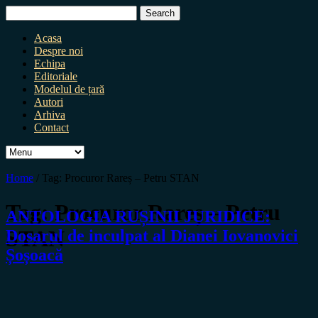
Search
for:
Acasa
Despre noi
Echipa
Editoriale
Modelul de țară
Autori
Arhiva
Contact
Home
/
Tag:
Procuror Rareș – Petru STAN
Tag:
Procuror Rareș – Petru
ANTOLOGIA RUȘINII JURIDICE:
STAN
Dosarul de inculpat al Dianei Iovanovici
Șoșoacă