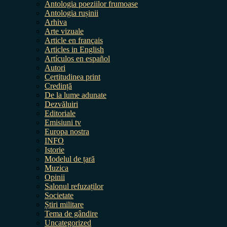
Antologia poeziilor frumoase
Antologia rușinii
Arhiva
Arte vizuale
Article en français
Articles in English
Artículos en español
Autori
Certitudinea print
Credință
De la lume adunate
Dezvăluiri
Editoriale
Emisiuni tv
Europa nostra
INFO
Istorie
Modelul de țară
Muzica
Opinii
Salonul refuzaților
Societate
Știri militare
Tema de gândire
Uncategorized