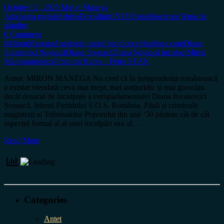
October 11, 2025
Miron Manega
Antologia rușinii
Arhiva
Dezvăluiri
INFO
Opinii
Societate
Tema de
gândire
0 Comment
#MironManega
Antologia rușinii juridice
certitudinea.com
Diana
Iovanovici Șoșoacă
Diana Șoșoacă
Diana Șoșoacă inculpat
Miron
Manega
ortodox
Procuror Rareș – Petru STAN
Autor: MIRON MANEGA Nu cred că în jurisprudența românească
a existat vreodată ceva mai inept, mai antijuridic și mai grosolan
decât dosarul de inculpare a europarlamentarei Diana Iovanovici
Șoșoacă, liderul Partidului S.O.S. România. Până și criminalii
magistrați ai Tribunalelor Poporului din anii ‘50 păstrau cât de cât
aspectul formal al al unei inculpări sau al…
Read More
Categories
Antet