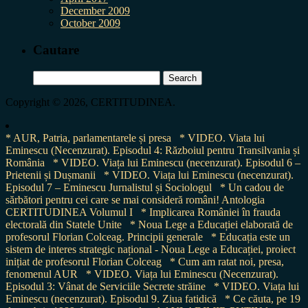
December 2009
October 2009
Cautare
Search
for:
Copyright © 2026, CERTITUDINEA.
* AUR, Patria, parlamentarele și presa
* VIDEO. Viata lui
Eminescu (Necenzurat). Episodul 4: Războiul pentru Transilvania și
România
* VIDEO. Viața lui Eminescu (necenzurat). Episodul 6 –
Prietenii și Dușmanii
* VIDEO. Viața lui Eminescu (necenzurat).
Episodul 7 – Eminescu Jurnalistul și Sociologul
* Un cadou de
sărbători pentru cei care se mai consideră români! Antologia
CERTITUDINEA Volumul I
* Implicarea României în frauda
electorală din Statele Unite
* Noua Lege a Educației elaborată de
profesorul Florian Colceag. Principii generale
* Educația este un
sistem de interes strategic național - Noua Lege a Educației, proiect
inițiat de profesorul Florian Colceag
* Cum am ratat noi, presa,
fenomenul AUR
* VIDEO. Viața lui Eminescu (Necenzurat).
Episodul 3: Vânat de Serviciile Secrete străine
* VIDEO. Viața lui
Eminescu (necenzurat). Episodul 9. Ziua fatidică
* Ce căuta, pe 19