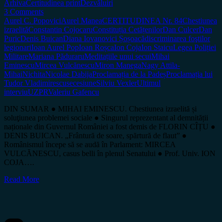
Arhiva
Certitudinea print
Dezvăluiri
3 Comments
Aurel C. Popovici
Aurel Manea
CERTITUDINEA Nr. 84
Chestiunea
izraelită
Constantin Cojocaru
Constituția Cetățenilor
Dan Culcer
Dan
Puric
Denis Buican
Diana Iovanovici Șoșoacă
discriminarea foştilor
legionari
Ioan Aurel Pop
Ioan Roșca
Ion Coja
Ion Staicu
Legea Poliției
Militare
Mariana Păduraru
Meditațiile unui secui
Mihai
Eminescu
Mircea Vulcănescu
Miron Manega
Nagy Attila-
Mihai
Nichita
Nicolae Dabija
Proclamația de la Padeș
Proclamația lui
Tudor Vladimirescu
secesiune
Silviu Vexler
Ultimul
interviu
UZPR
Valeriu Gafencu
DIN SUMAR ● MIHAI EMINESCU. Chestiunea izraelită și
soluţiunea problemei sociale ● Singurul reprezentant al demnității
naționale din Guvernul României a fost demis de FLORIN CÎȚU ●
DENIS BUICAN. „Frântură de soare, spărtură de flaut” ●
Românismul începe să se audă în Parlament: MIRCEA
VULCĂNESCU, casus belli în plenul Senatului ● Prof. Univ. ION
COJA….
Read More