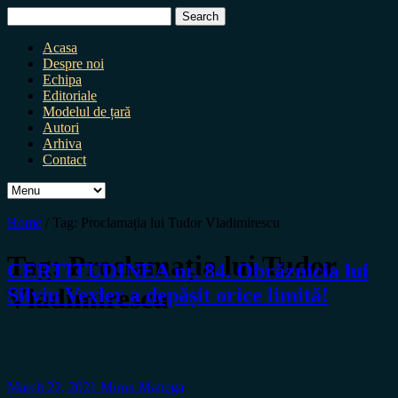
Search
for:
Acasa
Despre noi
Echipa
Editoriale
Modelul de țară
Autori
Arhiva
Contact
Home
/
Tag:
Proclamația lui Tudor Vladimirescu
Tag:
Proclamația lui Tudor
CERTITUDINEA nr. 84. Obrăznicia lui
Vladimirescu
Silviu Vexler a depășit orice limită!
March 22, 2021
Miron Manega