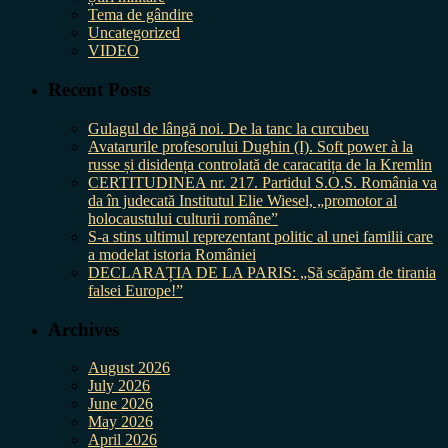
Tema de gândire
Uncategorized
VIDEO
Recent Posts
Gulagul de lângă noi. De la tanc la curcubeu
Avatarurile profesorului Dughin (I). Soft power à la
russe și disidența controlată de caracatița de la Kremlin
CERTITUDINEA nr. 217. Partidul S.O.S. România va
da în judecată Institutul Elie Wiesel, „promotor al
holocaustului culturii române”
S-a stins ultimul reprezentant politic al unei familii care
a modelat istoria României
DECLARAȚIA DE LA PARIS: „Să scăpăm de tirania
falsei Europe!”
Archives
August 2026
July 2026
June 2026
May 2026
April 2026