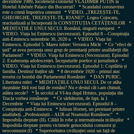
decembrie 1989, locotenent-colonelul VLADIMIR PUTIN la
Hotelul Athénée Palace din București?
* Scandalul coronavirus
este o crimă împotriva omenirii
* VIDEO. „TREZEȘTE-TE,
GHEORGHE, TREZEȘTE-TE, IOANE!”. Legea Cojocaru,
reactualizată și încorporată în CONSTITUȚIA CETĂȚENILOR
*
MEDITAȚIILE UNUI SECUI. Românii, singurii europeni
*
VIDEO. Viața lui Eminescu (necenzurat). Episodul 8 – Conspirația
anti-Eminescu noiembrie 30, 2020 a
* VIDEO. Viața lui
Eminescu. Episodul 5. Marea iubire: Veronica Micle
* Ce "efect de
țară" ar avea prezența unui grup de premianți printre analfabeții din
Parlament?
* VIDEO. Viața lui Eminescu (Necenzurat). Episodul
2. Exuberanța adolescenței. Începuturile poetice și jurnalistice
*
VIDEO. Viața lui Eminescu (necenzurat). Episodul 1: Copilăria și
familia. Destinul fraților săi
* 8 decembrie 1920 – primul atac
terorist cu bombă din Parlamentul României
* DAN PURIC.
Libertatea milei
* MEDITAȚIILE UNUI SECUI. De ce atâta
dușmănie fără rost față de români? Nu e destul cât i-am chinuit,
atâtea secole?
* În secolul al VI-lea după Hristos, populația din
Tracia vorbea românește
* Ce sărbătorim, de fapt, la 1
Decembrie
* Viața lui Eminescu (necenzurat). Episodul 8 –
Conspirația anti-Eminescu
* Iuliean Horneț, un premiant printre
analfabeți. „Profesioniștii – AUR-ul Neamului Românesc”
*
Imposibila dreptate (II). Călăii în robe și internaționala ticăloșilor
*
Imposibila dreptate pentru victimele genocidului comunist și
neocomunist (I)
* Superioritatea civilizației unui sat față de