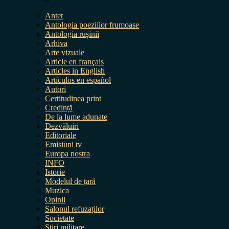
Antet
Antologia poeziilor frumoase
Antologia rușinii
Arhiva
Arte vizuale
Article en français
Articles in English
Artículos en español
Autori
Certitudinea print
Credință
De la lume adunate
Dezvăluiri
Editoriale
Emisiuni tv
Europa nostra
INFO
Istorie
Modelul de țară
Muzica
Opinii
Salonul refuzaților
Societate
Știri militare