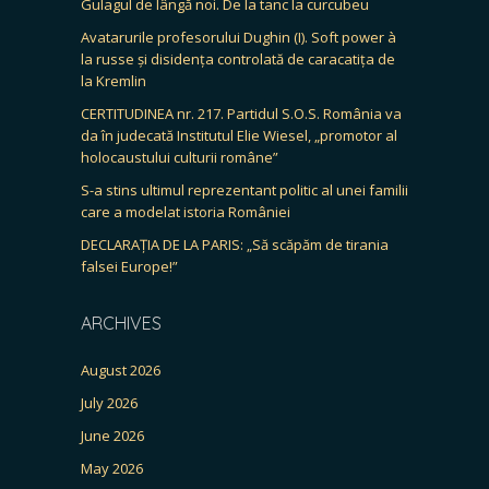
Gulagul de lângă noi. De la tanc la curcubeu
Avatarurile profesorului Dughin (I). Soft power à
la russe și disidența controlată de caracatița de
la Kremlin
CERTITUDINEA nr. 217. Partidul S.O.S. România va
da în judecată Institutul Elie Wiesel, „promotor al
holocaustului culturii române”
S-a stins ultimul reprezentant politic al unei familii
care a modelat istoria României
DECLARAȚIA DE LA PARIS: „Să scăpăm de tirania
falsei Europe!”
ARCHIVES
August 2026
July 2026
June 2026
May 2026