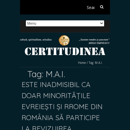
Search
for:
Home
/
Tag:
M.A.I.
Tag:
M.A.I.
ESTE INADMISIBIL CA
DOAR MINORITĂȚILE
EVREIEȘTI ȘI RROME DIN
ROMÂNIA SĂ PARTICIPE
LA REVIZUIREA