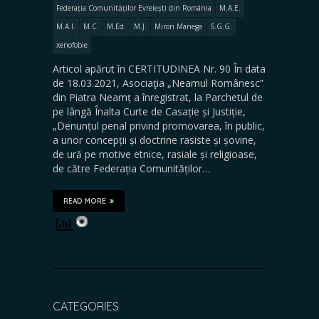
Federația Comunităților Evreiești din România
M.A.E.
M.A.I.
M.C.
M.Ed.
M.J.
Miron Manega
S.G.G.
xenofobie
Articol apărut în CERTITUDINEA Nr. 90 În data
de 18.03.2021, Asociaţia „Neamul Românesc”
din Piatra Neamț a înregistrat, la Parchetul de
pe lângă Înalta Curte de Casație și Justiție,
„Denunțul penal privind promovarea, în public,
a unor concepții și doctrine rasiste și șovine,
de ură pe motive etnice, rasiale și religioase,
de către Federația Comunităților…
READ MORE
CATEGORIES