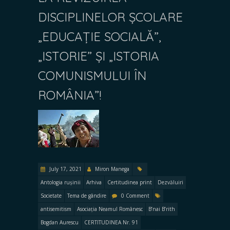
DISCIPLINELOR ȘCOLARE
„EDUCAȚIE SOCIALĂ”,
„ISTORIE” ȘI „ISTORIA
COMUNISMULUI ÎN
ROMÂNIA”!
July 17, 2021
Miron Manega
Antologia rușinii
Arhiva
Certitudinea print
Dezvăluiri
Societate
Tema de gândire
0 Comment
antisemitism
Asociația Neamul Românesc
B’nai B’rith
Bogdan Aurescu
CERTITUDINEA Nr. 91