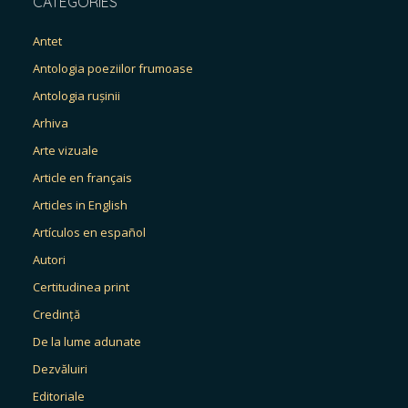
CATEGORIES
Antet
Antologia poeziilor frumoase
Antologia rușinii
Arhiva
Arte vizuale
Article en français
Articles in English
Artículos en español
Autori
Certitudinea print
Credință
De la lume adunate
Dezvăluiri
Editoriale