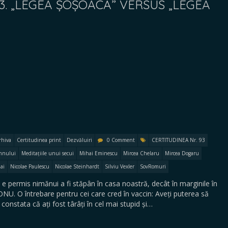
3. „LEGEA ȘOȘOACĂ” VERSUS „LEGEA
rhiva
Certitudinea print
Dezvăluiri
0 Comment
CERTITUDINEA Nr. 93
emnului
Meditațiile unui secui
Mihai Eminescu
Mircea Chelaru
Mircea Dogaru
ai
Nicolae Paulescu
Nicolae Steinhardt
Silviu Vexler
SovRomuri
ermis nimănui a fi stăpân în casa noastră, decât în marginile în
U. O întrebare pentru cei care cred în vaccin: Aveți puterea să
constata că ați fost târâți în cel mai stupid și…