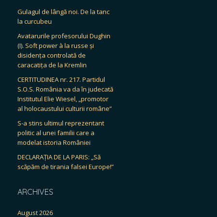
Gulagul de lângă noi. De la tanc
la curcubeu
Avatarurile profesorului Dughin
(I). Soft power à la russe și
disidența controlată de
caracatița de la Kremlin
CERTITUDINEA nr. 217. Partidul
S.O.S. România va da în judecată
Institutul Elie Wiesel, „promotor
al holocaustului culturii române”
S-a stins ultimul reprezentant
politic al unei familii care a
modelat istoria României
DECLARAȚIA DE LA PARIS: „Să
scăpăm de tirania falsei Europe!”
ARCHIVES
August 2026