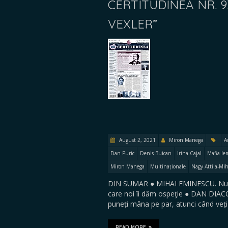
CERTITUDINEA NR. 9
VEXLER”
August 2, 2021
Miron Manega
A
Dan Puric
Denis Buican
Irina Cajal
Mafia l
Miron Manega
Multinaționale
Nagy Attila-Mih
DIN SUMAR ● MIHAI EMINESCU. Nu e p
care noi îi dăm ospeţie ● DAN DIACON
puneți mâna pe par, atunci când veți 
READ MORE