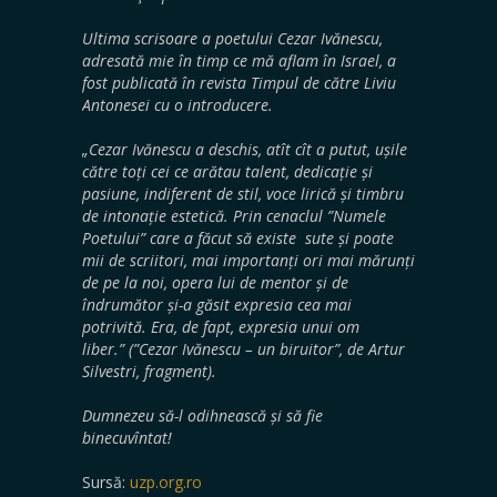
Ultima scrisoare a poetului Cezar Ivănescu,
adresată mie în timp ce mă aflam în Israel, a
fost publicată în revista Timpul de către Liviu
Antonesei cu o introducere.
„Cezar Ivănescu a deschis, atît cît a putut, ușile
către toți cei ce arătau talent, dedicație și
pasiune, indiferent de stil, voce lirică și timbru
de intonație estetică. Prin cenaclul ”Numele
Poetului” care a făcut să existe sute și poate
mii de scriitori, mai importanți ori mai mărunți
de pe la noi, opera lui de mentor și de
îndrumător și-a găsit expresia cea mai
potrivită. Era, de fapt, expresia unui om
liber.”
(”Cezar Ivănescu – un biruitor”, de Artur
Silvestri, fragment).
Dumnezeu să-l odihnească și să fie
binecuvîntat!
Sursă:
uzp.org.ro