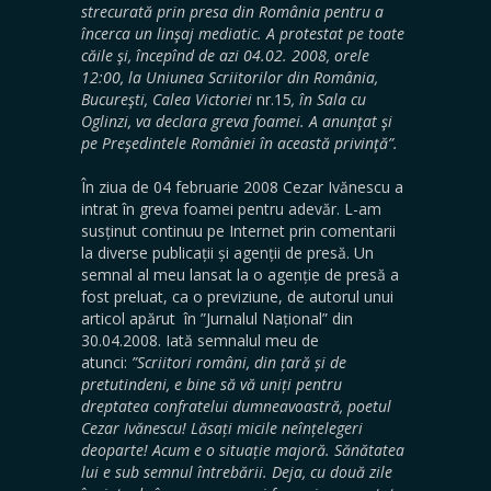
strecurată prin presa din România pentru a
încerca un linşaj mediatic. A protestat pe toate
căile şi, începînd de azi 04.02. 2008, orele
12:00, la Uniunea Scriitorilor din România,
Bucureşti, Calea Victoriei
nr.15
, în Sala cu
Oglinzi, va declara greva foamei. A anunţat şi
pe Preşedintele României în această privinţă”.
În ziua de 04 februarie 2008 Cezar Ivănescu a
intrat în greva foamei pentru adevăr. L-am
susținut continuu pe Internet prin comentarii
la diverse publicații și agenții de presă. Un
semnal al meu lansat la o agenție de presă a
fost preluat, ca o previziune, de autorul unui
articol apărut în ”Jurnalul Național” din
30.04.2008. Iată semnalul meu de
atunci:
”Scriitori români, din țară și de
pretutindeni, e bine să vă uniți pentru
dreptatea confratelui dumneavoastră, poetul
Cezar Ivănescu! Lăsați micile neînțelegeri
deoparte! Acum e o situație majoră. Sănătatea
lui e sub semnul întrebării. Deja, cu două zile