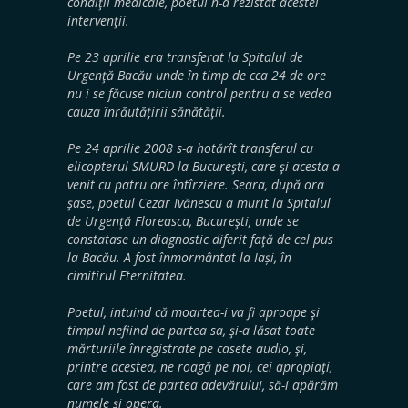
condiţii medicale, poetul n-a rezistat acestei
intervenţii.
Pe 23 aprilie era transferat la Spitalul de
Urgenţă Bacău unde în timp de cca 24 de ore
nu i se făcuse niciun control pentru a se vedea
cauza înrăutăţirii sănătăţii.
Pe 24 aprilie 2008 s-a hotărît transferul cu
elicopterul SMURD la Bucureşti, care şi acesta a
venit cu patru ore întîrziere. Seara, după ora
şase, poetul Cezar Ivănescu a murit la Spitalul
de Urgenţă Floreasca, Bucureşti, unde se
constatase un diagnostic diferit faţă de cel pus
la Bacău. A fost înmormântat la Iași, în
cimitirul Eternitatea.
Poetul, intuind că moartea-i va fi aproape şi
timpul nefiind de partea sa, şi-a lăsat toate
mărturiile înregistrate pe casete audio, şi,
printre acestea, ne roagă pe noi, cei apropiaţi,
care am fost de partea adevărului, să-i apărăm
numele şi opera.