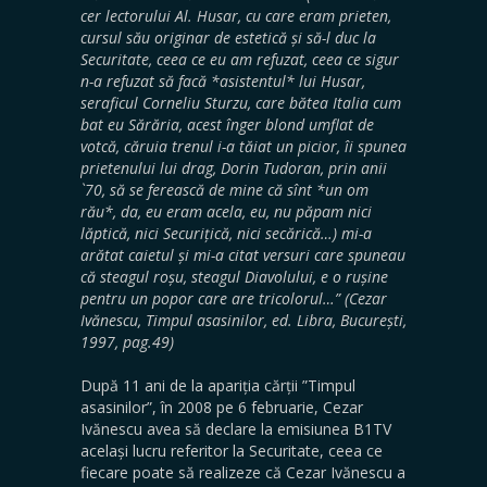
cer lectorului Al. Husar, cu care eram prieten,
cursul său originar de estetică și să-l duc la
Securitate, ceea ce eu am refuzat, ceea ce sigur
n-a refuzat să facă *asistentul* lui Husar,
seraficul Corneliu Sturzu, care bătea Italia cum
bat eu Sărăria, acest înger blond umflat de
votcă, căruia trenul i-a tăiat un picior, îi spunea
prietenului lui drag, Dorin Tudoran, prin anii
`70, să se ferească de mine că sînt *un om
rău*, da, eu eram acela, eu, nu păpam nici
lăptică, nici Securițică, nici secărică…) mi-a
arătat caietul și mi-a citat versuri care spuneau
că steagul roșu, steagul Diavolului, e o rușine
pentru un popor care are tricolorul…” (Cezar
Ivănescu, Timpul asasinilor, ed. Libra, București,
1997, pag.49)
După 11 ani de la apariția cărții ”Timpul
asasinilor”, în 2008 pe 6 februarie, Cezar
Ivănescu avea să declare la emisiunea B1TV
același lucru referitor la Securitate, ceea ce
fiecare poate să realizeze că Cezar Ivănescu a