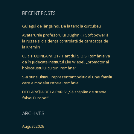
RECENT POSTS
Gulagul de lângă noi. De la tanc la curcubeu
Avatarurile profesorului Dughin (I). Soft power à
la russe și disidența controlată de caracatița de
la Kremlin
CERTITUDINEA nr. 217. Partidul S.O.S. România va
da în judecată Institutul Elie Wiesel, „promotor al
holocaustului culturii române”
S-a stins ultimul reprezentant politic al unei familii
care a modelat istoria României
DECLARAȚIA DE LA PARIS: „Să scăpăm de tirania
falsei Europe!”
ARCHIVES
August 2026