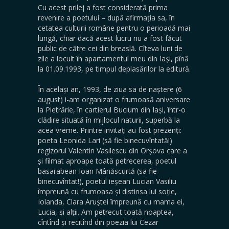
Cu acest prilej a fost considerată prima
revenire a poetului – după afirmația sa, în
cetatea culturii române pentru o perioadă mai
lungă, chiar dacă acest lucru nu a fost făcut
public de către cei din breaslă. Cîteva luni de
zile a locuit în apartamentul meu din Iași, pînă
la 01.09.1993, pe timpul deplasărilor la editură.
În același an, 1993, de ziua sa de naștere (6
august) i-am organizat o frumoasă aniversare
la Pietrărie, în cartierul Bucium din Iași, într-o
clădire situată în mijlocul naturii, superbă la
acea vreme. Printre invitați au fost prezenți:
poeta Leonida Lari (să fie binecuvîntată!)
regizorul Valentin Vasilescu din Orșova care a
și filmat aproape toată petrecerea, poetul
basarabean Ioan Mânăscurtă (sa fie
binecuvîntat!), poetul ieșean Lucian Vasiliu
împreună cu frumoasa și distinsa lui soție,
Iolanda, Clara Aruștei împreună cu mama ei,
Lucia, și alții. Am petrecut toată noaptea,
cîntînd și recitînd din poezia lui Cezar