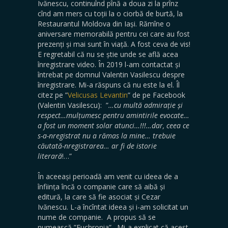
Ivănescu, continuînd pînă a doua zi la prînz
cînd am mers cu toții la o ciorbă de burtă, la
Restaurantul Moldova din Iași. Rămîne o
aniversare memorabilă pentru cei care au fost
prezenți și mai sunt în viață. A fost ceva de vis!
E regretabil că nu se știe unde se află acea
înregistrare video. În 2019 l-am contactat și
întrebat pe domnul Valentin Vasilescu despre
înregistrare. Mi-a răspuns că nu este la el. Îl
citez pe ”
Velicusas Levantin
” de pe Facebook
(Valentin Vasilescu): ”
…cu multă admirație și
respect…mulțumesc pentru amintirile evocate…
a fost un moment solar atunci…!!!…dar, ceea ce
s-a-nregistrat nu a rămas la mine… trebuie
căutată-nregistrarea… ar fi de istorie
literară
!…”
În aceeași perioadă am venit cu ideea de a
înființa încă o companie care să aibă și
editură, la care să fie asociat și Cezar
Ivănescu. L-a încîntat ideea și i-am solicitat un
nume de companie. A propus să se
numească ”Euchronia”. Mi-a explicat că acest