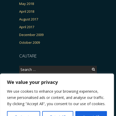
May 2018
April 2018
August 2017
April 2017
December 2009
October 2009
CAUTARE
Search
for:
We value your privacy
We use cookies to enhance your browsing experience,
Copyright © 2026, CERTITUDINEA.
serve personalised ads or content, and analyse our traffic.
parlamentarele și presa
* VIDEO. Viata lui Eminescu (Necenzurat). Episodul 4: Războ
By clicking "Accept All", you consent to our use of cookies.
Powered by
WordPress
. Blackoot design by
Iceable
Themes
.