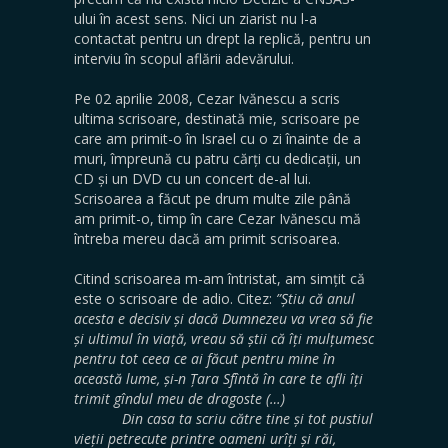
ului în acest sens. Nici un ziarist nu l-a
contactat pentru un drept la replică, pentru un
interviu în scopul aflării adevărului.
Pe 02 aprilie 2008, Cezar Ivănescu a scris
ultima scrisoare, destinată mie, scrisoare pe
care am primit-o în Israel cu o zi înainte de a
muri, împreună cu patru cărți cu dedicații, un
CD și un DVD cu un concert de-al lui.
Scrisoarea a făcut pe drum multe zile până
am primit-o, timp în care Cezar Ivănescu mă
întreba mereu dacă am primit scrisoarea.
Citind scrisoarea m-am întristat, am simțit că
este o scrisoare de adio. Citez:
”Știu că anul
acesta e decisiv și dacă Dumnezeu va vrea să fie
și ultimul în viață, vreau să știi că îți mulțumesc
pentru tot ceea ce ai făcut pentru mine în
această lume, și-n Țara Sfîntă în care te afli îți
trimit gîndul meu de dragoste (…)
Din casa ta scriu către tine și tot pustiul
vieții petrecute printre oameni urîți și răi,