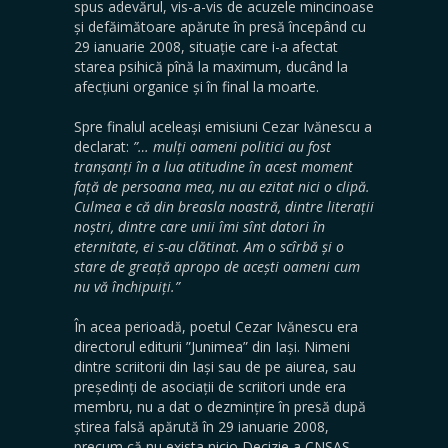
spus adevărul, vis-a-vis de acuzele mincinoase
și defăimătoare apărute în presă începând cu
29 ianuarie 2008, situație care i-a afectat
starea psihică pînă la maximum, ducând la
afecțiuni organice și în final la moarte.
Spre finalul aceleași emisiuni Cezar Ivănescu a
declarat:
”… mulți oameni politici au fost
tranșanți în a lua atitudine în acest moment
față de persoana mea, nu au ezitat nici o clipă.
Culmea e că din breasla noastră, dintre literații
noștri, dintre care unii îmi sînt datori în
eternitate, ei s-au clătinat. Am o scîrbă și o
stare de greață apropo de acești oameni cum
nu vă închipuiți.”
În acea perioadă, poetul Cezar Ivănescu era
directorul editurii ”Junimea” din Iași. Nimeni
dintre scriitorii din Iași sau de pe aiurea, sau
președinți de asociații de scriitori unde era
membru, nu a dat o dezmințire în presă după
știrea falsă apărută în 29 ianuarie 2008,
precum că nu exista nicio Decizie a CNSAS-