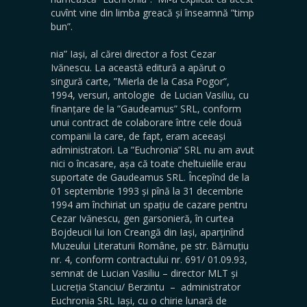
cuvînt vine din limba greacă și înseamnă ”timp
bun”.
nia” Iași, al cărei director a fost Cezar
Ivănescu. La această editură a apărut o
singură carte, ”Mierla de la Casa Pogor”,
1994, versuri, antologie de Lucian Vasiliu, cu
finanțare de la ”Gaudeamus” SRL, conform
unui contract de colaborare între cele două
companii la care, de fapt, eram aceeași
administratori. La ”Euchronia” SRL nu am avut
nici o încasare, așa că toate cheltuielile erau
suportate de Gaudeamus SRL. Începînd de la
01 septembrie 1993 și pînă la 31 decembrie
1994 am închiriat un spațiu de cazare pentru
Cezar Ivănescu, gen garsonieră, în curtea
Bojdeucii lui Ion Creangă din Iași, aparținînd
Muzeului Literaturii Române, pe str. Bărnuțiu
nr. 4, conform contractului nr. 691/ 01.09.93,
semnat de Lucian Vasiliu – director MLT și
Lucreția Stanciu/ Berzintu – administrator
Euchronia SRL Iași, cu o chirie lunară de