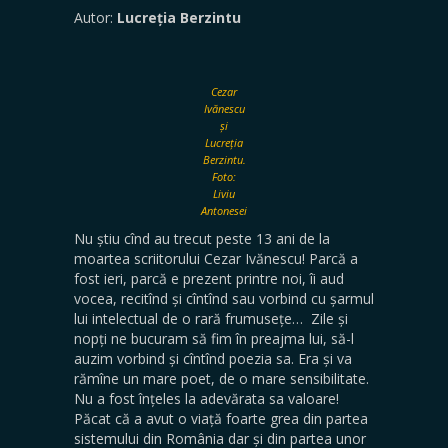
Autor:
Lucreția Berzintu
Cezar
Ivănescu
și
Lucreția
Berzintu.
Foto:
Liviu
Antonesei
Nu știu cînd au trecut peste 13 ani de la
moartea scriitorului Cezar Ivănescu! Parcă a
fost ieri, parcă e prezent printre noi, îi aud
vocea, recitînd și cîntînd sau vorbind cu șarmul
lui intelectual de o rară frumusețe… Zile și
nopți ne bucuram să fim în preajma lui, să-l
auzim vorbind și cîntînd poezia sa. Era și va
rămîne un mare poet, de o mare sensibilitate.
Nu a fost înțeles la adevărata sa valoare!
Păcat că a avut o viață foarte grea din partea
sistemului din România dar și din partea unor