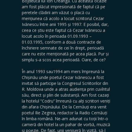
Bojdeuca lui Ion Creangă. Cu această ocazie
am fost plăcut impresionată de faptul că pe
peretele clădirii am văzut o placă cu
mențiunea că acolo a locuit scriitorul Cezar
Ivănescu între anii 1995 și 1997. E posibil, dar,
ceea ce știu este faptul că Cezar Ivănescu a
locuit acolo în perioada 01.09.1993 –
01.03.1995, conform a două contracte de
închiriere semnate de cei în drept, perioadă
care nu este menționată pe acea placă. Pur și
simplu s-a scos acea perioadă. Oare, de ce?
În anul 1993 sau1994 am mers împreună la
Chișinău unde poetul Cezar Ivănescu a fost
invitat să participe la Congresul Scriitorilor din
R. Moldova unde a atras audiența prin cuvîntul
său, direct și plin de substanță. Am fost cazați
la hotelul ”Codru” îmreună cu alți scriitori veniți
din afara Chișinăului. De la Cernăuți era venit
poetul Ilie Zegrea, redactor la Radio Cernăuți
în limba română. Ne-am adunat cu toții într-o
cameră din hotel la un pahar de vorbă, muzică
și poezie. De fapt, unii veniseră în vizită, să-l