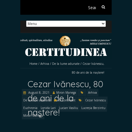
Search
for:
Home
/
Arhiva
/
De la lume adunate
/
Cezar Ivănescu,
80 de ani de la naștere!
Cezar Ivănescu, 80
August 8, 2021
Miron Manega
Arhiva
de ani de la
De la lume adunate
0 Comment
Cezar Ivănescu
Euchronia
Lonida Lari
Lucian Vasiliu
Lucreția Berzintu
naștere!
Miron Manega