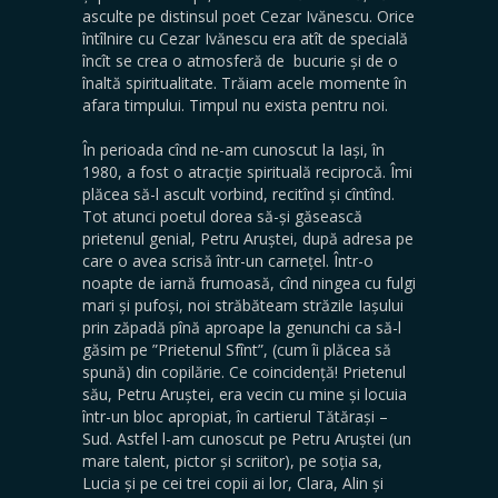
asculte pe distinsul poet Cezar Ivănescu. Orice
întîlnire cu Cezar Ivănescu era atît de specială
încît se crea o atmosferă de bucurie și de o
înaltă spiritualitate. Trăiam acele momente în
afara timpului. Timpul nu exista pentru noi.
În perioada cînd ne-am cunoscut la Iași, în
1980, a fost o atracție spirituală reciprocă. Îmi
plăcea să-l ascult vorbind, recitînd și cîntînd.
Tot atunci poetul dorea să-și găsească
prietenul genial, Petru Aruștei, după adresa pe
care o avea scrisă într-un carnețel. Într-o
noapte de iarnă frumoasă, cînd ningea cu fulgi
mari și pufoși, noi străbăteam străzile Iașului
prin zăpadă pînă aproape la genunchi ca să-l
găsim pe ”Prietenul Sfînt”, (cum îi plăcea să
spună) din copilărie. Ce coincidență! Prietenul
său, Petru Aruștei, era vecin cu mine și locuia
într-un bloc apropiat, în cartierul Tătărași –
Sud. Astfel l-am cunoscut pe Petru Aruștei (un
mare talent, pictor și scriitor), pe soția sa,
Lucia și pe cei trei copii ai lor, Clara, Alin și