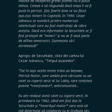
înainte de începerea grevei foamei nu a putut
mînca. Cineva o să răspundă dacă viața îi va fi
pusă în pericol. Știți foarte bine ce au făcut
așa-zișii mineri în Capitală, în 1990. Cezar
Ivănescu se numără printre numeroșii
intelectuali care au fost maltratați de către
aceștia. Dacă era informator la Securitate ar fi
fost protejat de ”mineri” și nu ar fi avut parte
de atîtea nenorociri. Dumnezeu să-l
ocrotească!”
Apropo de Securitate, citez din cartea lui
Cezar Ivănescu, ”Timpul asasinilor”:
”Tot în Iașii acelei vremi trăia un bețivan,
Petrică Nistor, care umbla prin cârciumi cu un
caiet cu coperți verzi al lui Labiș, care conținea
poeme *reacționare*, anticomuniste…
Eu am revăzut acest caiet cu coperți verzi, în
primăvara lui 1962, când am fost dus la
Securitate și *tovarășul maior* care voia să
mă determine să colaborez cu ei (trebuia să-i