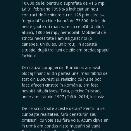
10.000 de lei pentru o suprafață de 41,5 mp.
La 01 februarie 1995 s-a încheiat un nou
contract de închiriere cu nr. 125 prin care s-a
”negociat” o chirie lunară de 73.800 de lei, de
peste șapte ori mai mare ca ce plătită până
atunci, 1800 lei mp., nemobilat. Mobilierul de
strictă necesitate l-am asigurat noi (o
canapea, un dulap, un birou). In această
situație, după trei luni de zile am predat spațiul
închiriat.
Din cauza corupției din România, am avut
blocaj financiar din partea unei mari fabrici de
stat din București și, realizînd că nu se pot
face afaceri cinstite în România, am fost
nevoită să părăsesc Țara, plecînd în Israel,
unde am stat din 1997 pînă în 2014, inclusiv.
De ce scriu toate aceste detalii? Pentru a se
cunoaște realitatea, fără denaturări sau
omisiuni, cu voie sau fără voie. Acum cîțiva ani
în urmă am condus niște musafiri să vadă