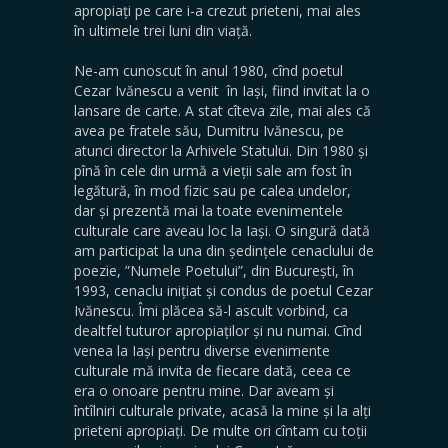
apropiați pe care i-a crezut prieteni, mai ales
în ultimele trei luni din viață.
Ne-am cunoscut în anul 1980, cînd poetul
Cezar Ivănescu a venit în Iași, fiind invitat la o
lansare de carte. A stat cîteva zile, mai ales că
avea pe fratele său, Dumitru Ivănescu, pe
atunci director la Arhivele Statului. Din 1980 și
pînă în cele din urmă a vieții sale am fost în
legătură, în mod fizic sau pe calea undelor,
dar și prezentă mai la toate evenimentele
culturale care aveau loc la Iași. O singură dată
am participat la una din ședințele cenaclului de
poezie, ”Numele Poetului”, din București, în
1993, cenaclu inițiat și condus de poetul Cezar
Ivănescu. Îmi plăcea să-l ascult vorbind, ca
dealtfel tuturor apropiaților și nu numai. Cînd
venea la Iași pentru diverse evenimente
culturale mă invita de fiecare dată, ceea ce
era o onoare pentru mine. Dar aveam și
întîlniri culturale private, acasă la mine și la alți
prieteni apropiați. De multe ori cîntam cu toții