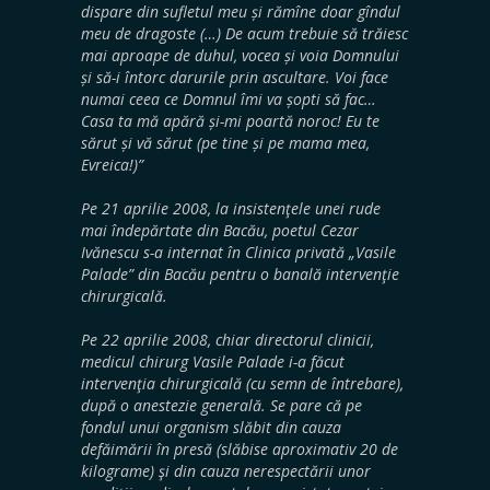
dispare din sufletul meu și rămîne doar gîndul
meu de dragoste (…) De acum trebuie să trăiesc
mai aproape de duhul, vocea și voia Domnului
și să-i întorc darurile prin ascultare. Voi face
numai ceea ce Domnul îmi va șopti să fac…
Casa ta mă apără și-mi poartă noroc! Eu te
sărut și vă sărut (pe tine și pe mama mea,
Evreica!)”
Pe 21 aprilie 2008, la insistenţele unei rude
mai îndepărtate din Bacău, poetul Cezar
Ivănescu s-a internat în Clinica privată „Vasile
Palade” din Bacău pentru o banală intervenţie
chirurgicală.
Pe 22 aprilie 2008, chiar directorul clinicii,
medicul chirurg Vasile Palade i-a făcut
intervenţia chirurgicală (cu semn de întrebare),
după o anestezie generală. Se pare că pe
fondul unui organism slăbit din cauza
defăimării în presă (slăbise aproximativ 20 de
kilograme) şi din cauza nerespectării unor