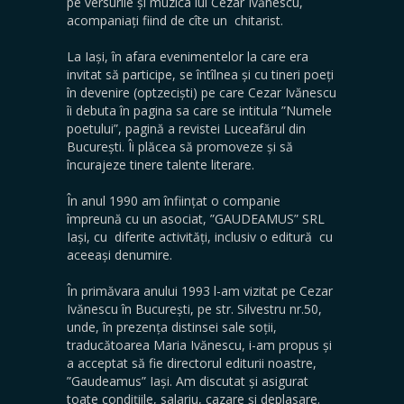
pe versurile și muzica lui Cezar Ivănescu,
acompaniați fiind de cîte un chitarist.
La Iași, în afara evenimentelor la care era
invitat să participe, se întîlnea și cu tineri poeți
în devenire (optzeciști) pe care Cezar Ivănescu
îi debuta în pagina sa care se intitula ”Numele
poetului”, pagină a revistei Luceafărul din
București. Îi plăcea să promoveze și să
încurajeze tinere talente literare.
În anul 1990 am înființat o companie
împreună cu un asociat, ”GAUDEAMUS” SRL
Iași, cu diferite activități, inclusiv o editură cu
aceeași denumire.
În primăvara anului 1993 l-am vizitat pe Cezar
Ivănescu în București, pe str. Silvestru nr.50,
unde, în prezența distinsei sale soții,
traducătoarea Maria Ivănescu, i-am propus și
a acceptat să fie directorul editurii noastre,
”Gaudeamus” Iași. Am discutat și asigurat
toate condițiile, salariu, cazare și deplasare.