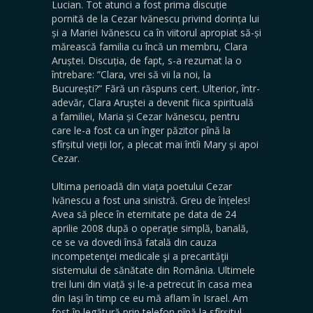
Lucian. Tot atunci a fost prima discuție
pornită de la Cezar Ivănescu privind dorința lui
și a Mariei Ivănescu ca în viitorul apropiat să-și
mărească familia cu încă un membru, Clara
Aruștei. Discuția, de fapt, s-a rezumat la o
întrebare: ”Clara, vrei să vii la noi, la
București?” Fără un răspuns cert. Ulterior, într-
adevăr, Clara Aruștei a devenit fiica spirituală
a familiei, Maria și Cezar Ivănescu, pentru
care le-a fost ca un înger păzitor pînă la
sfîrșitul vieții lor, a plecat mai întîi Mary și apoi
Cezar.
Ultima perioadă din viața poetului Cezar
Ivănescu a fost una sinistră. Greu de înțeles!
Avea să plece în eternitate pe data de 24
aprilie 2008 după o operaţie simplă, banală,
ce se va dovedi însă fatală din cauza
incompetenţei medicale şi a precarităţii
sistemului de sănătate din România. Ultimele
trei luni din viață și le-a petrecut în casa mea
din Iași în timp ce eu mă aflam în Israel. Am
fost în legătură prin telefon pînă la sfîrșitul