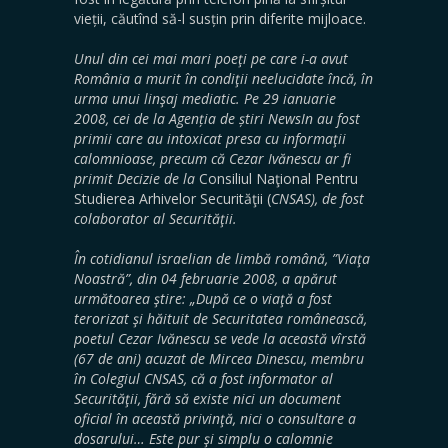
vieții, căutînd să-l susțin prin diferite mijloace.
Unul din cei mai mari poeţi pe care i-a avut
România a murit în condiţii neelucidate încă, în
urma unui linşaj mediatic. Pe 29 ianuarie
2008, cei de la Agenția de știri NewsIn au fost
primii care au intoxicat presa cu informaţii
calomnioase, precum că Cezar Ivănescu ar fi
primit Decizie de la
Consiliul Naţional Pentru
Studierea Arhivelor Securităţii (
CNSAS), de fost
colaborator al Securităţii.
În cotidianul israelian de limbă română, ”Viaţa
Noastră”, din 04 februarie 2008, a apărut
următoarea ştire:
„După ce o viaţă a fost
terorizat şi hăituit de Securitatea românească,
poetul Cezar Ivănescu se vede la această vîrstă
(67 de ani) acuzat de Mircea Dinescu, membru
în Colegiul CNSAS, că a fost informator al
Securităţii, fără să existe nici un document
oficial în această privinţă, nici o consultare a
dosarului… Este pur şi simplu o calomnie