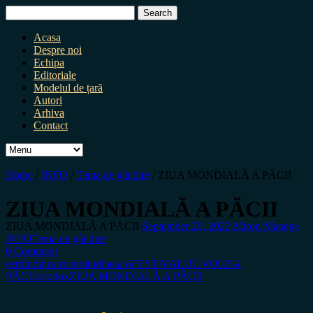
Search
for:
Acasa
Despre noi
Echipa
Editoriale
Modelul de țară
Autori
Arhiva
Contact
Home
/
INFO
/
Tema de gândire
/
ZIUA MONDIALĂ A PĂCII
ZIUA MONDIALĂ A PĂCII
ZIUA MONDIALĂ A PĂCII
September 20, 2023
Miron Manega
INFO
Tema de gândire
0 Comment
certitudinea.ro
certitudinea.ro
FESTIVALUL VOCEA
PĂCII
ortodox
ZIUA MONDIALĂ A PĂCII