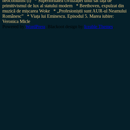
neocomunist (I)
* Superioritatea civilizației unui sat față de
primitivismul de lux al statului modern
* Beethoven, expulzat din
muzică de mișcarea Woke
* „Profesioniștii sunt AUR-ul Neamului
Românesc”
* Viața lui Eminescu. Episodul 5. Marea iubire:
Veronica Micle
Powered by
WordPress
. Blackoot design by
Iceable Themes
.