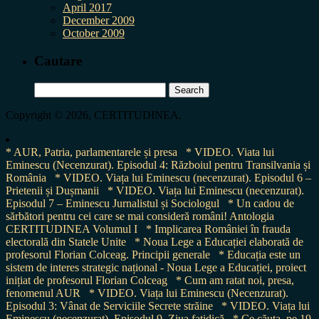
April 2017
December 2009
October 2009
Cautare
Search
for:
Copyright © 2026, CERTITUDINEA.
* AUR, Patria, parlamentarele și presa
* VIDEO. Viata lui
Eminescu (Necenzurat). Episodul 4: Războiul pentru Transilvania și
România
* VIDEO. Viața lui Eminescu (necenzurat). Episodul 6 –
Prietenii și Dușmanii
* VIDEO. Viața lui Eminescu (necenzurat).
Episodul 7 – Eminescu Jurnalistul și Sociologul
* Un cadou de
sărbători pentru cei care se mai consideră români! Antologia
CERTITUDINEA Volumul I
* Implicarea României în frauda
electorală din Statele Unite
* Noua Lege a Educației elaborată de
profesorul Florian Colceag. Principii generale
* Educația este un
sistem de interes strategic național - Noua Lege a Educației, proiect
inițiat de profesorul Florian Colceag
* Cum am ratat noi, presa,
fenomenul AUR
* VIDEO. Viața lui Eminescu (Necenzurat).
Episodul 3: Vânat de Serviciile Secrete străine
* VIDEO. Viața lui
Eminescu (necenzurat). Episodul 9. Ziua fatidică
* Ce căuta, pe 19