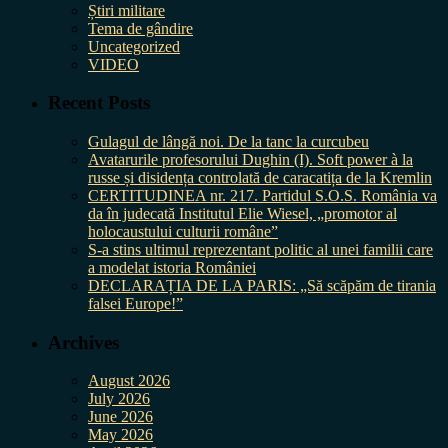
Știri militare
Tema de gândire
Uncategorized
VIDEO
Recent Posts
Gulagul de lângă noi. De la tanc la curcubeu
Avatarurile profesorului Dughin (I). Soft power à la
russe și disidența controlată de caracatița de la Kremlin
CERTITUDINEA nr. 217. Partidul S.O.S. România va
da în judecată Institutul Elie Wiesel, „promotor al
holocaustului culturii române”
S-a stins ultimul reprezentant politic al unei familii care
a modelat istoria României
DECLARAȚIA DE LA PARIS: „Să scăpăm de tirania
falsei Europe!”
Archives
August 2026
July 2026
June 2026
May 2026