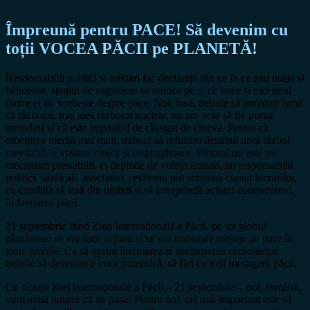
Împreună pentru PACE! Să devenim cu
toții VOCEA PĂCII pe PLANETĂ!
Responsabilii politici si militari fac declarații din ce în ce mai ostile și
belicoase, spațiul de negociere se reduce pe zi ce trece și nici unul
dintre ei nu vorbește despre pace. Noi, însă, trebuie să amintim lumii
că războiul, mai ales războiul nuclear, nu are voie să fie purtat
niciodată și că este imposibil de câștigat de cineva. Pentru că
omenirea merită mai mult, trebuie să refuzăm destinul unui război
inevitabil, o viziune cinică și respingătoare. Viitorul nu este un
mecanism prestabilit, ci depinde de voința umană, iar responsabilii
politici, sindicali, asociativi, cetățenii, pot schimba cursul lucrurilor,
cu condiția să iasă din umbră si să întreprindă acțiuni contracurent,
în favoarea păcii.
21 septembrie fiind Ziua Internațională a Păcii, pe tot globul
pământesc se vor face acțiuni și se vor transmite mesaje de pace în
toate limbile. Ca să oprim înarmarea și declanșarea războaielor,
trebuie să devenim o voce puternică, să fim cu toții mesagerii păcii.
Cu ocazia zilei internaționale a Păcii – 21 septembrie – noi, românii,
vom arăta tuturor că ne pasă! Pentru noi, cel mai important este să