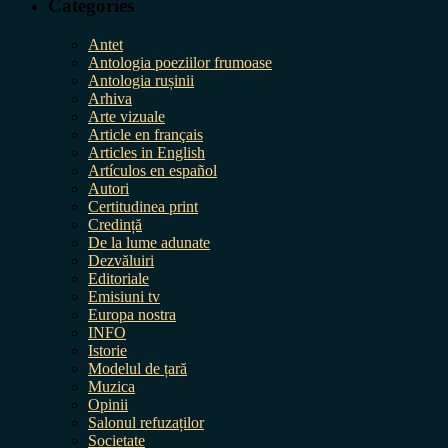
Categories
Antet
Antologia poeziilor frumoase
Antologia rușinii
Arhiva
Arte vizuale
Article en français
Articles in English
Artículos en español
Autori
Certitudinea print
Credință
De la lume adunate
Dezvăluiri
Editoriale
Emisiuni tv
Europa nostra
INFO
Istorie
Modelul de țară
Muzica
Opinii
Salonul refuzaților
Societate