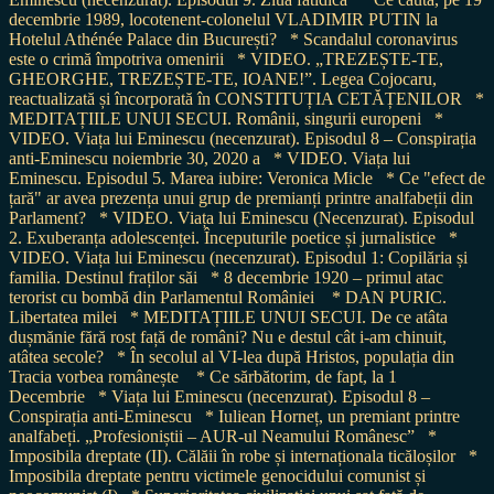
decembrie 1989, locotenent-colonelul VLADIMIR PUTIN la
Hotelul Athénée Palace din București?
* Scandalul coronavirus
este o crimă împotriva omenirii
* VIDEO. „TREZEȘTE-TE,
GHEORGHE, TREZEȘTE-TE, IOANE!”. Legea Cojocaru,
reactualizată și încorporată în CONSTITUȚIA CETĂȚENILOR
*
MEDITAȚIILE UNUI SECUI. Românii, singurii europeni
*
VIDEO. Viața lui Eminescu (necenzurat). Episodul 8 – Conspirația
anti-Eminescu noiembrie 30, 2020 a
* VIDEO. Viața lui
Eminescu. Episodul 5. Marea iubire: Veronica Micle
* Ce "efect de
țară" ar avea prezența unui grup de premianți printre analfabeții din
Parlament?
* VIDEO. Viața lui Eminescu (Necenzurat). Episodul
2. Exuberanța adolescenței. Începuturile poetice și jurnalistice
*
VIDEO. Viața lui Eminescu (necenzurat). Episodul 1: Copilăria și
familia. Destinul fraților săi
* 8 decembrie 1920 – primul atac
terorist cu bombă din Parlamentul României
* DAN PURIC.
Libertatea milei
* MEDITAȚIILE UNUI SECUI. De ce atâta
dușmănie fără rost față de români? Nu e destul cât i-am chinuit,
atâtea secole?
* În secolul al VI-lea după Hristos, populația din
Tracia vorbea românește
* Ce sărbătorim, de fapt, la 1
Decembrie
* Viața lui Eminescu (necenzurat). Episodul 8 –
Conspirația anti-Eminescu
* Iuliean Horneț, un premiant printre
analfabeți. „Profesioniștii – AUR-ul Neamului Românesc”
*
Imposibila dreptate (II). Călăii în robe și internaționala ticăloșilor
*
Imposibila dreptate pentru victimele genocidului comunist și