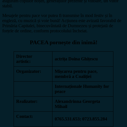
asigurăm copiilor noștri, generațiilor prezente și viitoare, un viitor
stabil.
Mesajele pentru pace vor putea fi transmise în mod festiv și în
engleză, cu muzică și voie bună! Acțiunea este avizată favorabil de
Primăria Capitalei, binecuvântată de Dumnezeu și protejată de
forțele de ordine, conform protocolului încheiat.
PACEA pornește din inimă!
Director
actrița Doina Ghițescu
artistic:
Organizator:
Mișcarea pentru pace,
membră a Coaliției
Internaționale Humanity for
peace
Realizator:
Alexandrinna Georgeta
Mihail
Contact:
0765.531.653; 0723.855.284