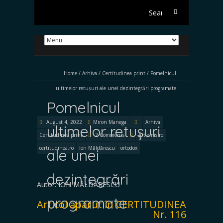
Search
for:
Home
/
Arhiva
/
Certitudinea print
/
Pomelnicul
ultimelor retușuri ale unei dezintegrări programate
Pomelnicul
August 4, 2022
Miron Manega
Arhiva
ultimelor retușuri
Certitudinea print
2 Comments
Art-emis.ro
certitudinea.ro
Ion Măldărescu
ortodox
ale unei
dezintegrări
Autor: ION MĂLDĂRESCU
programate
Articol apărut în CERTITUDINEA
Nr. 116