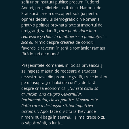
șefii unor instituții publice precum Tudorel
Andrei, președintele Institutului Național de
Statistică care a descoperit soluția pentru
oprirea declinului demografic din România
printr-o politică pro-natalitate și importul de
emigranți, variantă
„care poate duce la o
redresare și chiar la o întinerire a populației” –
zice el.
Nimic despre crearea de condiții
favorabile revenirii în țară a românilor rămași
fără locuri de muncă.
Președintele României, în loc să privească și
să inițieze măsuri de redesare a situației
dezastruoase din propria ogradă, trece în zbor
pe deasupra „cuibului de cuci” și declară
despre criza economică:
„Nu este cazul să
aruncăm vina asupra Guvernului,
Parlamentului, clasei politice. Vinovat este
Putin care a declanșat război împotriva
Ucrainei”.
Apoi face o vizită la Kiev unde
nimeni nu-l bagă în seamă… și mai trece o zi,
o săptămână, o lună…