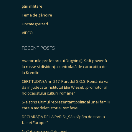
Știri militare
Tema de gândire
Uncategorized
VIDEO
RECENT POSTS
Avatarurile profesorului Dughin (I). Soft power à
la russe și disidența controlată de caracatița de
la Kremlin
CERTITUDINEA nr. 217. Partidul S.O.S. România va
da în judecată Institutul Elie Wiesel, „promotor al
holocaustului culturii române”
S-a stins ultimul reprezentant politic al unei familii
care a modelat istoria României
DECLARAȚIA DE LA PARIS: „Să scăpăm de tirania
falsei Europe!”
Nu înțeleg ce nu înțelegeți!