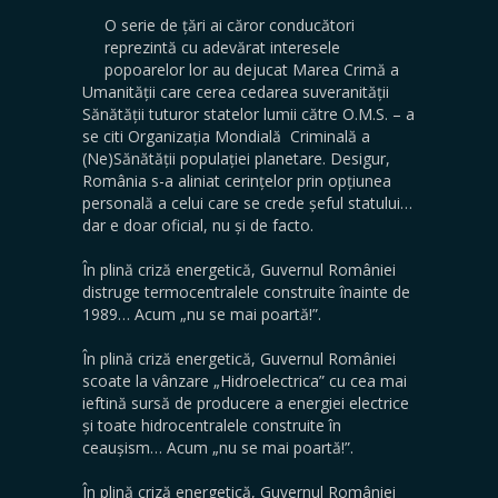
O serie de țări ai căror conducători
reprezintă cu adevărat interesele
popoarelor lor au dejucat Marea Crimă a
Umanității care cerea cedarea suveranității
Sănătății tuturor statelor lumii către O.M.S. – a
se citi Organizația Mondială Criminală a
(Ne)Sănătății populației planetare. Desigur,
România s-a aliniat cerințelor prin opțiunea
personală a celui care se crede șeful statului…
dar e doar oficial, nu și de facto.
În plină criză energetică, Guvernul României
distruge termocentralele construite înainte de
1989… Acum „nu se mai poartă!”.
În plină criză energetică, Guvernul României
scoate la vânzare „Hidroelectrica” cu cea mai
ieftină sursă de producere a energiei electrice
și toate hidrocentralele construite în
ceaușism… Acum „nu se mai poartă!”.
În plină criză energetică, Guvernul României