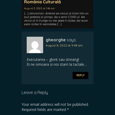
România Culturală
August 5, 2022 at 1:46 am
[…] zdruncinări. Anterior am crezut că trăim într-un
scut protector al ştiinţei, dar a venit COVID-ul. Am
crezut că în Europa nu mai poate fi război, dar acum
avem război în vecinătatea […]
gheorghe
says:
August 8, 2022 at 9:48 am
Executarea – glont sau streang!
Ei ne omoara si noi stam la taclale…
REPLY
Leave a Reply
Your email address will not be published.
Required fields are marked
*