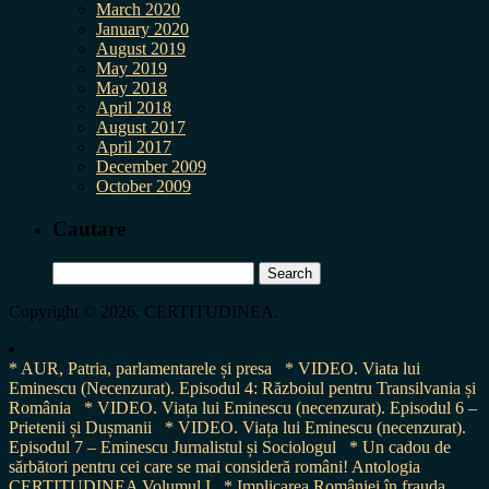
March 2020
January 2020
August 2019
May 2019
May 2018
April 2018
August 2017
April 2017
December 2009
October 2009
Cautare
Search
for:
Copyright © 2026, CERTITUDINEA.
* AUR, Patria, parlamentarele și presa
* VIDEO. Viata lui
Eminescu (Necenzurat). Episodul 4: Războiul pentru Transilvania și
România
* VIDEO. Viața lui Eminescu (necenzurat). Episodul 6 –
Prietenii și Dușmanii
* VIDEO. Viața lui Eminescu (necenzurat).
Episodul 7 – Eminescu Jurnalistul și Sociologul
* Un cadou de
sărbători pentru cei care se mai consideră români! Antologia
CERTITUDINEA Volumul I
* Implicarea României în frauda