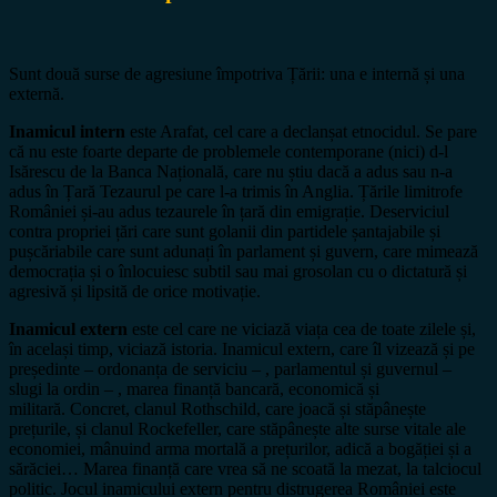
Sunt două surse de agresiune împotriva Țării: una e internă și una
externă.
Inamicul intern
este Arafat, cel care a declanșat etnocidul. Se pare
că nu este foarte departe de problemele contemporane (nici) d-l
Isărescu de la Banca Națională, care nu știu dacă a adus sau n-a
adus în Țară Tezaurul pe care l-a trimis în Anglia. Țările limitrofe
României și-au adus tezaurele în țară din emigrație. Deserviciul
contra propriei țări care sunt golanii din partidele șantajabile și
pușcăriabile care sunt adunați în parlament și guvern, care mimează
democrația și o înlocuiesc subtil sau mai grosolan cu o dictatură și
agresivă și lipsită de orice motivație.
Inamicul extern
este cel care ne viciază viața cea de toate zilele și,
în același timp, viciază istoria. Inamicul extern, care îl vizează și pe
președinte – ordonanța de serviciu – , parlamentul și guvernul –
slugi la ordin – , marea finanță bancară, economică și
militară. Concret, clanul Rothschild, care joacă și stăpânește
prețurile, și clanul Rockefeller, care stăpânește alte surse vitale ale
economiei, mânuind arma mortală a prețurilor, adică a bogăției și a
sărăciei… Marea finanță care vrea să ne scoată la mezat, la talciocul
politic. Jocul inamicului extern pentru distrugerea României este