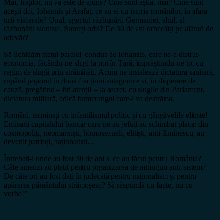
Măi, fraților, nu vă este de ajuns? Cine sunt ăștia, măi? Cine sunt
acești doi, Iohannis și Arafat, ce au ei cu istoria românilor, în afara
urii viscerale? Unul, agentul răzbunării Germaniei, altul, al
răzbunării sioniste. Sunteți orbi? De 30 de ani orbecăiți pe alături de
adevăr?
Să lichidăm statul paralel, condus de Iohannis, care ne-a distrus
economia, făcându-ne slugi la noi în Țară, împrăștiindu-ne tot cu
regim de slugă prin străinătăți. Acum ne instalează dictatura sanitară,
rupând poporul în două fracțiuni antagonice și, în disperare de
cauză, pregătind – fiți atenți! – la secret, cu slugile din Parlament,
dictatura militară, adică bumerangul care-l va destrăma.
Români, terminați cu infantilismul politic și cu gângăvelile elitiste!
Emisarii capitalului bancar care ne-au jefuit au schimbat placa: din
cosmopoliți, neomarxiști, homosexuali, elitiști, anti-Eminescu, au
devenit patrioți, naționaliști…
Întrebați-i unde au fost 30 de ani și ce au făcut pentru România?
Câte amenzi au plătit pentru organizarea de mitinguri anti-sistem?
De câte ori au fost dați în judecată pentru naționalism și pentru
apărarea pământului strămoșesc? Să răspundă cu fapte, nu cu
vorbe!”