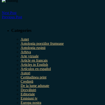
Next Post
Previous Post
Categories
Antet
Antologia poeziilor frumoase
Antologia rușinii
Arhiva
Arte vizuale
Article en français
Articles in English
Artículos en español
Autori
Certitudinea print
Credință
De la lume adunate
Dezvăluiri
Editoriale
Emisiuni tv
Europa nostra