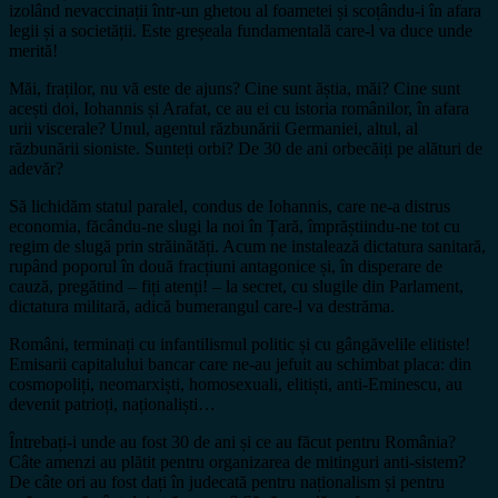
izolând nevaccinații într-un ghetou al foametei și scoțându-i în afara
legii și a societății. Este greșeala fundamentală care-l va duce unde
merită!
Măi, fraților, nu vă este de ajuns? Cine sunt ăștia, măi? Cine sunt
acești doi, Iohannis și Arafat, ce au ei cu istoria românilor, în afara
urii viscerale? Unul, agentul răzbunării Germaniei, altul, al
răzbunării sioniste. Sunteți orbi? De 30 de ani orbecăiți pe alături de
adevăr?
Să lichidăm statul paralel, condus de Iohannis, care ne-a distrus
economia, făcându-ne slugi la noi în Țară, împrăștiindu-ne tot cu
regim de slugă prin străinătăți. Acum ne instalează dictatura sanitară,
rupând poporul în două fracțiuni antagonice și, în disperare de
cauză, pregătind – fiți atenți! – la secret, cu slugile din Parlament,
dictatura militară, adică bumerangul care-l va destrăma.
Români, terminați cu infantilismul politic și cu gângăvelile elitiste!
Emisarii capitalului bancar care ne-au jefuit au schimbat placa: din
cosmopoliți, neomarxiști, homosexuali, elitiști, anti-Eminescu, au
devenit patrioți, naționaliști…
Întrebați-i unde au fost 30 de ani și ce au făcut pentru România?
Câte amenzi au plătit pentru organizarea de mitinguri anti-sistem?
De câte ori au fost dați în judecată pentru naționalism și pentru