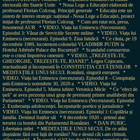
electorală din Statele Unite
* Noua Lege a Educației elaborată de
profesorul Florian Colceag. Principii generale
* Educația este un
sistem de interes strategic național - Noua Lege a Educației, proiect
inițiat de profesorul Florian Colceag
* Cum am ratat noi, presa,
fenomenul AUR
* VIDEO. Viața lui Eminescu (Necenzurat).
Episodul 3: Vânat de Serviciile Secrete străine
* VIDEO. Viața lui
Eminescu (necenzurat). Episodul 9. Ziua fatidică
* Ce căuta, pe 19
decembrie 1989, locotenent-colonelul VLADIMIR PUTIN la
Hotelul Athénée Palace din București?
* Scandalul coronavirus
este o crimă împotriva omenirii
* VIDEO. „TREZEȘTE-TE,
GHEORGHE, TREZEȘTE-TE, IOANE!”. Legea Cojocaru,
reactualizată și încorporată în CONSTITUȚIA CETĂȚENILOR
*
MEDITAȚIILE UNUI SECUI. Românii, singurii europeni
*
VIDEO. Viața lui Eminescu (necenzurat). Episodul 8 – Conspirația
anti-Eminescu noiembrie 30, 2020 a
* VIDEO. Viața lui
Eminescu. Episodul 5. Marea iubire: Veronica Micle
* Ce "efect de
țară" ar avea prezența unui grup de premianți printre analfabeții din
Parlament?
* VIDEO. Viața lui Eminescu (Necenzurat). Episodul
2. Exuberanța adolescenței. Începuturile poetice și jurnalistice
*
VIDEO. Viața lui Eminescu (necenzurat). Episodul 1: Copilăria și
familia. Destinul fraților săi
* 8 decembrie 1920 – primul atac
terorist cu bombă din Parlamentul României
* DAN PURIC.
Libertatea milei
* MEDITAȚIILE UNUI SECUI. De ce atâta
dușmănie fără rost față de români? Nu e destul cât i-am chinuit,
atâtea secole?
* În secolul al VI-lea după Hristos, populația din