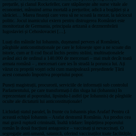
prețurile, și clanul Rockefeller, care stăpânește alte surse vitale ale
economiei, mânuind arma mortală a prețurilor, adică a bogăției și a
sărăciei… Marea finanță care vrea să ne scoată la mezat, la talciocul
politic. Jocul inamicului extern pentru distrugerea României este
monitorizat de Germania, principala artizană a dezmembrării
Iugoslaviei și Cehoslovaciei […].
Luați din mâinile lui Iohannis, dușmanul pervers al României,
pârghiile anticonstituționale pe care le folosește spre a ne scoate din
istorie, cum ar fi cod fiscal închis pentru străini, multinaționalele
având aici de ordinul a 140.000 de mercenari – mai mult decât toată
armata română – , mercenari care ies în stradă la porunca lui. Ați
văzut cu propriii voștri ochi cum manipulează președintele Țării
acest comando împotriva propriului popor.
Puneți magistrații, procurorii, serviciile de informații sub controlul
Parlamentului, pe care transformați-l din sluga lui (Iohannis) în
reprezentant al poporului, lipsindu-l astfel (pe Iohannis) de pârghiile
oculte ale dictaturii lui anticonstituționale!
Lichidați statul paralel, în frunte cu Iohannis plus Arafat! Pentru că
această echipă Iohannis – Arafat destramă România. Au produs cea
mai gravă ruptură criminală, înaltă trădare: împărțirea poporului
român în două fracțiuni antagonice – vaccinați și nevaccinați. O
segregație anti-umană, satanică, oferind vaccinaților toate facilitățile,