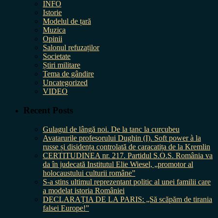
INFO
Istorie
Modelul de țară
Muzica
Opinii
Salonul refuzaților
Societate
Știri militare
Tema de gândire
Uncategorized
VIDEO
Recent Posts
Gulagul de lângă noi. De la tanc la curcubeu
Avatarurile profesorului Dughin (I). Soft power à la
russe și disidența controlată de caracatița de la Kremlin
CERTITUDINEA nr. 217. Partidul S.O.S. România va
da în judecată Institutul Elie Wiesel, „promotor al
holocaustului culturii române”
S-a stins ultimul reprezentant politic al unei familii care
a modelat istoria României
DECLARAȚIA DE LA PARIS: „Să scăpăm de tirania
falsei Europe!”