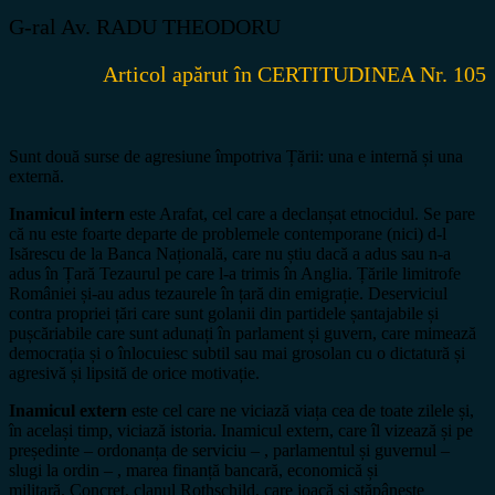
G-ral Av. RADU THEODORU
Articol apărut în CERTITUDINEA Nr. 105
Sunt două surse de agresiune împotriva Țării: una e internă și una
externă.
Inamicul intern
este Arafat, cel care a declanșat etnocidul. Se pare
că nu este foarte departe de problemele contemporane (nici) d-l
Isărescu de la Banca Națională, care nu știu dacă a adus sau n-a
adus în Țară Tezaurul pe care l-a trimis în Anglia. Țările limitrofe
României și-au adus tezaurele în țară din emigrație. Deserviciul
contra propriei țări care sunt golanii din partidele șantajabile și
pușcăriabile care sunt adunați în parlament și guvern, care mimează
democrația și o înlocuiesc subtil sau mai grosolan cu o dictatură și
agresivă și lipsită de orice motivație.
Inamicul extern
este cel care ne viciază viața cea de toate zilele și,
în același timp, viciază istoria. Inamicul extern, care îl vizează și pe
președinte – ordonanța de serviciu – , parlamentul și guvernul –
slugi la ordin – , marea finanță bancară, economică și
militară. Concret, clanul Rothschild, care joacă și stăpânește