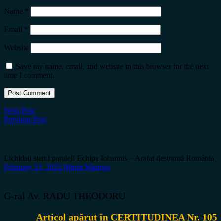
Name
*
Email
*
Website
Save my name, email, and website in this browser for the next
time I comment.
Next Post
Previous Post
Lichidați statul paralel! Echipa Iohannis – Arafat destramă România
February 21, 2022
Miron Manega
G-ral Av. RADU THEODORU
Articol apărut în CERTITUDINEA Nr. 105