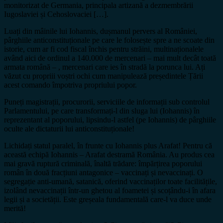
monitorizat de Germania, principala artizană a dezmembrării
Iugoslaviei și Cehoslovaciei […].
Luați din mâinile lui Iohannis, dușmanul pervers al României,
pârghiile anticonstituționale pe care le folosește spre a ne scoate din
istorie, cum ar fi cod fiscal închis pentru străini, multinaționalele
având aici de ordinul a 140.000 de mercenari – mai mult decât toată
armata română – , mercenari care ies în stradă la porunca lui. Ați
văzut cu propriii voștri ochi cum manipulează președintele Țării
acest comando împotriva propriului popor.
Puneți magistrații, procurorii, serviciile de informații sub controlul
Parlamentului, pe care transformați-l din sluga lui (Iohannis) în
reprezentant al poporului, lipsindu-l astfel (pe Iohannis) de pârghiile
oculte ale dictaturii lui anticonstituționale!
Lichidați statul paralel, în frunte cu Iohannis plus Arafat! Pentru că
această echipă Iohannis – Arafat destramă România. Au produs cea
mai gravă ruptură criminală, înaltă trădare: împărțirea poporului
român în două fracțiuni antagonice – vaccinați și nevaccinați. O
segregație anti-umană, satanică, oferind vaccinaților toate facilitățile,
izolând nevaccinații într-un ghetou al foametei și scoțându-i în afara
legii și a societății. Este greșeala fundamentală care-l va duce unde
merită!