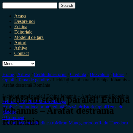
Search
for:
Acasa
Despre noi
Echipa
Editoriale
Modelul de țară
Autori
Arhiva
Contact
Home
/
Arhiva
/
Certitudinea print
/
Credință
/
Dezvăluiri
/
Istorie
/
Opinii
/
Tema de gândire
/
Lichidați statul paralel! Echipa Iohannis –
Arafat destramă România
Lichidați statul paralel! Echipa Iohannis – Arafat destramă România
Lichidați statul paralel! Echipa
February 22, 2022
Miron Manega
Arhiva
Certitudinea print
Credință
Dezvăluiri
Istorie
Opinii
Tema de
Iohannis – Arafat destramă
gândire
0 Comment
România
certitudinea.ro
certitudinea.ro
Miron Manega
ortodox
Radu Theodoru