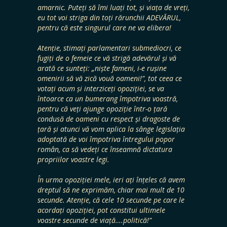
amarnic. Puteți să îmi luați tot, și viața de vreți,
eu tot voi striga din toți rărunchii ADEVĂRUL,
pentru că este singurul care ne va elibera!
Atenție, stimați parlamentari submediocri, ce
fugiți de o femeie ce vă strigă adevărul și vă
arată ce sunteți: „niște fameni, i-e rușine
omenirii să vă zică vouă oameni!”, tot ceea ce
votați acum și interziceți opoziției, se va
întoarce ca un bumerang împotriva voastră,
pentru că veți ajunge opoziție într-o țară
condusă de oameni cu respect și dragoste de
țară și atunci vă vom aplica la sânge legislația
adoptată de voi împotriva întregului popor
român, ca să vedeți ce înseamnă dictatura
propriilor voastre legi.
În urma opoziției mele, ieri ați înțeles că avem
dreptul să ne exprimăm, chiar mai mult de 10
secunde. Atenție, că cele 10 secunde pe care le
acordați opoziției, pot constitui ultimele
voastre secunde de viață….politică!”