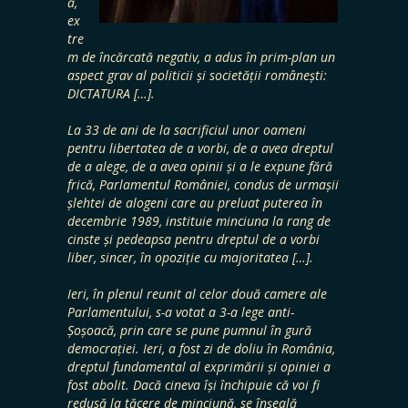
ă,
ex
tre
m de încărcată negativ, a adus în prim-plan un
aspect grav al politicii și societății românești:
DICTATURA […].
La 33 de ani de la sacrificiul unor oameni
pentru libertatea de a vorbi, de a avea dreptul
de a alege, de a avea opinii și a le expune fără
frică, Parlamentul României, condus de urmașii
șlehtei de alogeni care au preluat puterea în
decembrie 1989, instituie minciuna la rang de
cinste și pedeapsa pentru dreptul de a vorbi
liber, sincer, în opoziție cu majoritatea […].
Ieri, în plenul reunit al celor două camere ale
Parlamentului, s-a votat a 3-a lege anti-
Șoșoacă, prin care se pune pumnul în gură
democrației. Ieri, a fost zi de doliu în România,
dreptul fundamental al exprimării și opiniei a
fost abolit. Dacă cineva își închipuie că voi fi
redusă la tăcere de minciună, se înșeală