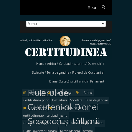
Search
for:
Home
/
Arhiva
/
Certitudinea print
/
Dezvăluiri
/
Societate
/
Tema de gândire
/
Fluierul de Cucuteni al
Dianei Șoșoacă și tâlharii din Parlament
Fluierul de
July 9, 2023
Miron Manega
Arhiva
Certitudinea print
Dezvăluiri
Societate
Tema de gândire
Cucuteni al Dianei
2 Comments
CERTITUDINEA Nr. 140
certitudinea.ro
certitudinea.ro
Șoșoacă și tâlharii
Cu samuraii lupți ca samuraii
cu tâlharii lupți ca tâlharii
Diana Iovanovici Șoșoacă
Miron Manega
ortodox