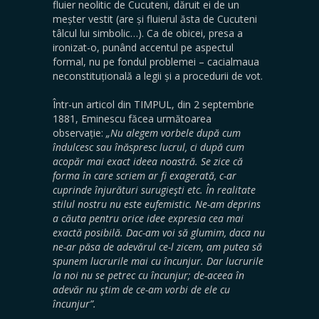
fluier neolitic de Cucuteni, dăruit ei de un
meșter vestit (are și fluierul ăsta de Cucuteni
tâlcul lui simbolic…). Ca de obicei, presa a
ironizat-o, punând accentul pe aspectul
formal, nu pe fondul problemei – cacialmaua
neconstituțională a legii și a procedurii de vot.
Într-un articol din TIMPUL, din 2 septembrie
1881, Eminescu făcea următoarea
observație:
„Nu alegem vorbele după cum
îndulcesc sau înăspresc lucrul, ci după cum
acopăr mai exact ideea noastră. Se zice că
forma
î
n care scriem ar fi exagerată, c-ar
cuprinde înjurături surugieşti etc. În realitate
stilul nostru nu este eufemistic. Ne-am deprins
a căuta pentru orice idee expresia cea mai
exactă posibilă. Dac-am voi să glumim, daca nu
ne-ar păsa de adevărul ce-l zicem, am putea să
spunem lucrurile mai cu încunjur. Dar lucrurile
la noi nu se petrec cu încunjur; de-aceea în
adevăr nu ştim de ce-am vorbi de ele cu
încunjur”.