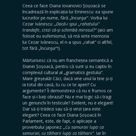
Ceea ce face Diana Iovanovici Șoșoacă se
încadrează în explicația lui Eminescu: ea spune
lucrurilor pe nume, fără „încunjur”. Vorba lui
Cezar Ivănescu:
„Dacă-i spui „rahatului”
trandafir, crezi că-și schimbă mirosul?”
(aici am
folosit eu eufemismul, să mă ierte memoria
lui Cezar Ivănescu, el n-a spus „rahat” ci altfel,
tot fără „încunjur”!).
Mărturisesc că nu am franchețea semantică a
Dianei Șoșoacă, pentru că sunt și eu captiv în
complexul cultural al „gramaticii gestului”.
Mare greșeală! Căci, dacă vine unul la tine și-ți
ia totul din casă, tu cu ce te aperi? Cu
argumente? Îi demonstrezi că nu e frumos ce
face și-i bați obrazul? Nu e mai logic să-i tragi
un genunchi în testicule? Evident, nu e elegant!
Dar să-ți trădezi sau să-ți vinzi țara este
elegant? Ceea ce face Diana Șoșoacă în
Parlament, este, de fapt, o aplicație a
proverbului japonez:
„Cu samuraii lupți ca
samuraii, cu tâlharii lupți ca tâlharii”
. Iar în