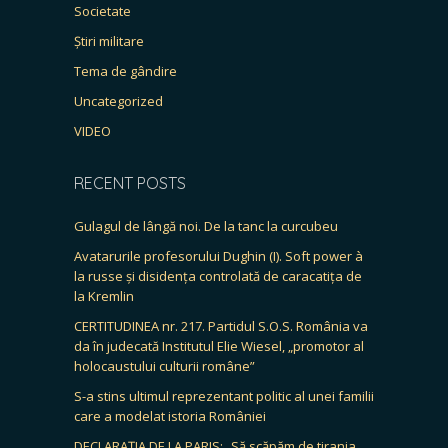
Societate
Știri militare
Tema de gândire
Uncategorized
VIDEO
RECENT POSTS
Gulagul de lângă noi. De la tanc la curcubeu
Avatarurile profesorului Dughin (I). Soft power à
la russe și disidența controlată de caracatița de
la Kremlin
CERTITUDINEA nr. 217. Partidul S.O.S. România va
da în judecată Institutul Elie Wiesel, „promotor al
holocaustului culturii române”
S-a stins ultimul reprezentant politic al unei familii
care a modelat istoria României
DECLARAȚIA DE LA PARIS: „Să scăpăm de tirania