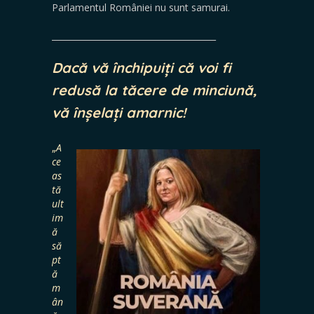
Parlamentul României nu sunt samurai.
_______________________________________
Dacă vă închipuiți că voi fi
redusă la tăcere de minciună,
vă înșelați amarnic!
„
A
ce
as
tă
ult
im
ă
să
pt
ă
m
ân