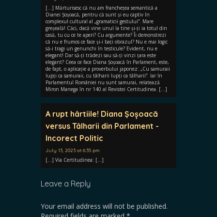
[…] Mărturisesc că nu am franchețea semantică a
Dianei Șoșoacă, pentru că sunt și eu captiv în
complexul cultural al „gramaticii gestului”. Mare
greșeală! Căci, dacă vine unul la tine și-ți ia totul din
casă, tu cu ce te aperi? Cu argumente? Îi demonstrezi
că nu e frumos ce face și-i bați obrazul? Nu e mai logic
să-i tragi un genunchi în testicule? Evident, nu e
elegant! Dar să-ți trădezi sau să-ți vinzi țara este
elegant? Ceea ce face Diana Șoșoacă în Parlament, este,
de fapt, o aplicație a proverbului japonez: „Cu samuraii
lupți ca samuraii, cu tâlharii lupți ca tâlharii”. Iar în
Parlamentul României nu sunt samurai, relatează
Miron Manega în nr 140 al Revistei Certitudinea. […]
A rupt hârtiile! Diana Șoșoacă
versus Tâlharii din Parlament -
Incorect Politic
July 13, 2023 at 6:35 pm
[…] Via Certitudinea: […]
Leave a Reply
Your email address will not be published.
Required fields are marked
*