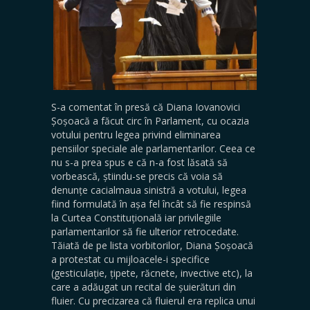
S-a comentat în presă că Diana Iovanovici
Șoșoacă a făcut circ în Parlament, cu ocazia
votului pentru legea privind eliminarea
pensiilor speciale ale parlamentarilor. Ceea ce
nu s-a prea spus e că n-a fost lăsată să
vorbească, știindu-se precis că voia să
denunțe cacialmaua sinistră a votului, legea
fiind formulată în așa fel încât să fie respinsă
la Curtea Constituțională iar privilegiile
parlamentarilor să fie ulterior retrocedate.
Tăiată de pe lista vorbitorilor, Diana Șoșoacă
a protestat cu mijloacele-i specifice
(gesticulație, țipete, răcnete, invective etc), la
care a adăugat un recital de șuierături din
fluier. Cu precizarea că fluierul era replica unui